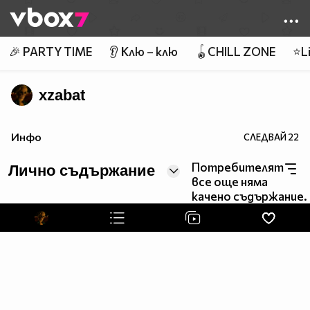
Member of
👾
🎉 PARTY TIME
👂 Клю – клю
🪀CHILL ZONE
⭐Li
xzabat
Инфо
СЛЕДВАЙ
22
Потребителят
Лично съдържание
все още няма
качено съдържание.