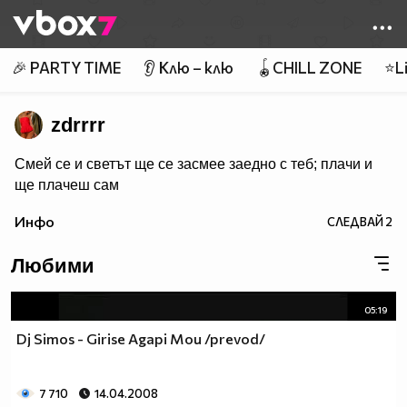
Member of
👾
🎉 PARTY TIME
👂 Клю – клю
🪀CHILL ZONE
⭐Li
zdrrrr
Смей се и светът ще се засмее заедно с теб; плачи и
ще плачеш сам
Инфо
СЛЕДВАЙ
2
Любими
05:19
Dj Simos - Girise Agapi Mou /prevod/
7 710
14.04.2008