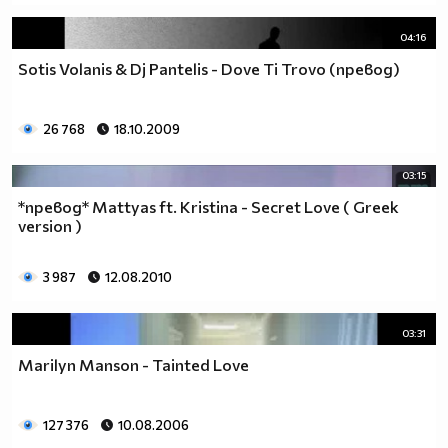
04:16
Sotis Volanis & Dj Pantelis - Dove Ti Trovo (превод)
26 768
18.10.2009
03:15
*превод* Mattyas ft. Kristina - Secret Love ( Greek
version )
3 987
12.08.2010
03:31
Marilyn Manson - Tainted Love
127 376
10.08.2006