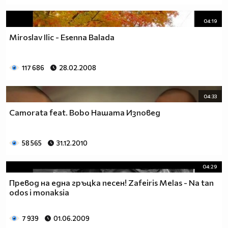
04:19
Miroslav Ilic - Esenna Balada
117 686
28.02.2008
04:33
Camorata feat. Bobo Нашата Изповед
58 565
31.12.2010
04:29
Превод на една гръцка песен! Zafeiris Melas - Na tan
odos i monaksia
7 939
01.06.2009