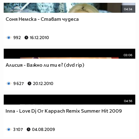
04:34
Соня Немска - Стават чудеса
992
16.12.2010
03:06
Алисия - Важно ли ти е? (dvd rip)
9 627
20.12.2010
04:56
Inna - Love Dj Or Kappach Remix Summer Hit 2009
3 107
04.08.2009