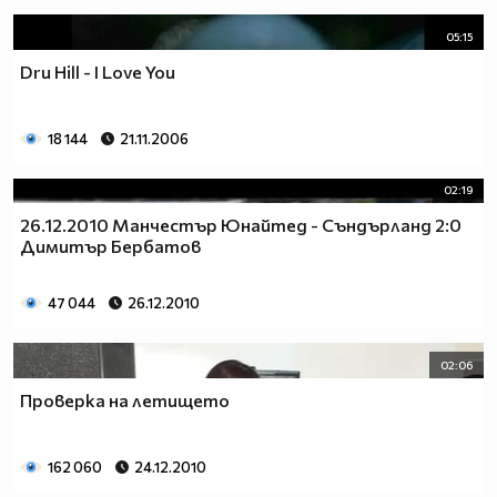
05:15
Dru Hill - I Love You
18 144
21.11.2006
02:19
26.12.2010 Манчестър Юнайтед - Съндърланд 2:0
Димитър Бербатов
47 044
26.12.2010
02:06
Проверка на летището
162 060
24.12.2010