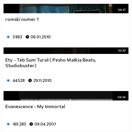
09:37
romski nomer 1
3 863
06.01.2010
03:39
Ety - Teb Sum Tursil ( Pesho Malkia Beats,
Studiobuster)
44 528
29.11.2010
04:34
Evanescence - My Immortal
165 283
09.04.2007