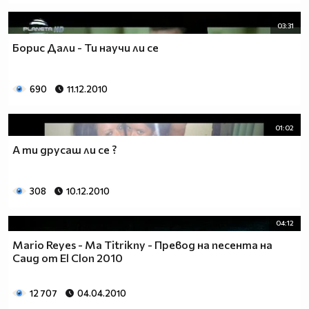
03:31
Борис Дали - Ти научи ли се
690
11.12.2010
01:02
А ти друсаш ли се ?
308
10.12.2010
04:12
Mario Reyes - Ma Titrikny - Превод на песента на
Саид от El Clon 2010
12 707
04.04.2010