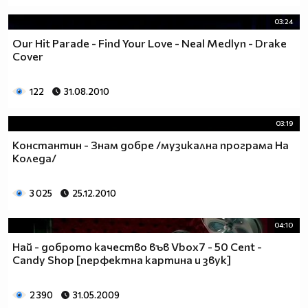
03:24
Our Hit Parade - Find Your Love - Neal Medlyn - Drake
Cover
122
31.08.2010
03:19
Константин - Знам добре /музикална програма На
Коледа/
3 025
25.12.2010
04:10
Най - доброто качество във Vbox7 - 50 Cent -
Candy Shop [перфектна картина и звук]
2 390
31.05.2009