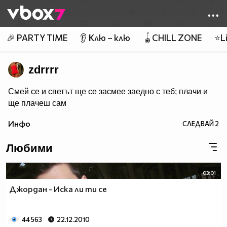
Member of
👾
🎉 PARTY TIME
👂 Клю – клю
🪀CHILL ZONE
⭐Li
zdrrrr
Смей се и светът ще се засмее заедно с теб; плачи и
ще плачеш сам
Инфо
СЛЕДВАЙ
2
Любими
03:01
Джордан - Иска ли ти се
44 563
22.12.2010