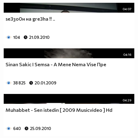
04:07
sе3зо0н на gre3ha !! ..
104
21.09.2010
04:16
Sinan Sakic I Semsa - A Mene Nema Vise Пре
38 825
20.01.2009
04:29
Muhabbet - Sen istedin [ 2009 Musicvideo ] Hd
640
25.09.2010