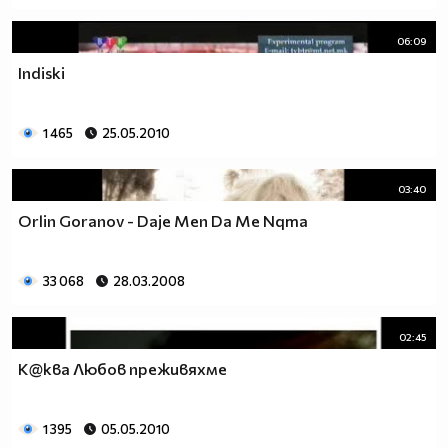
06:09
Indiski
1 465
25.05.2010
03:40
Orlin Goranov - Daje Men Da Me Nqma
33 068
28.03.2008
02:45
К@kва Любов преживяхме
1 395
05.05.2010