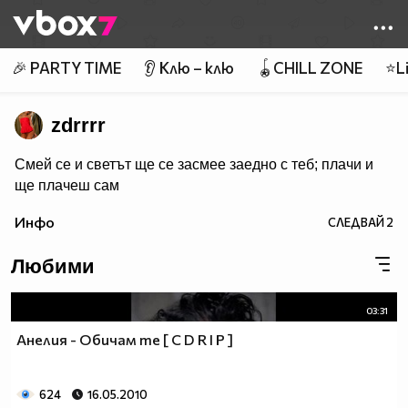
Member of
👾
🎉 PARTY TIME
👂 Клю – клю
🪀CHILL ZONE
⭐Li
zdrrrr
Смей се и светът ще се засмее заедно с теб; плачи и
ще плачеш сам
Инфо
СЛЕДВАЙ
2
Любими
03:31
Анелия - Обичам те [ C D R I P ]
624
16.05.2010