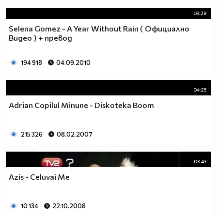
03:28
Selena Gomez - A Year Without Rain ( Официално
Видео ) + превод
194 918
04.09.2010
04:25
Adrian Copilul Minune - Diskoteka Boom
215 326
08.02.2007
03:43
Azis - Celuvai Me
10 134
22.10.2008