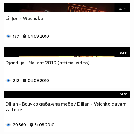
02:20
Lil Jon - Machuka
177
04.09.2010
04:13
Djordjija - Na inat 2010 (official video)
212
04.09.2010
03:52
Dillan - Всичко давам за тебе / Dillan - Vsichko davam
za tebe
20 860
31.08.2010