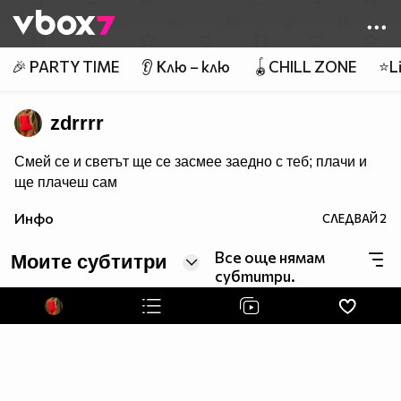
Member of
👾
🎉 PARTY TIME
👂 Клю – клю
🪀CHILL ZONE
⭐Li
zdrrrr
Смей се и светът ще се засмее заедно с теб; плачи и
ще плачеш сам
Инфо
СЛЕДВАЙ
2
Все още нямам
Моите субтитри
субтитри.