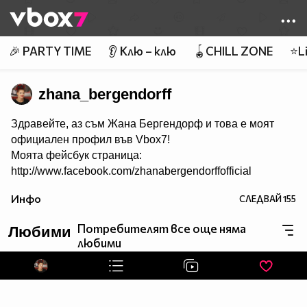
Member of
👾
🎉 PARTY TIME
👂 Клю – клю
🪀CHILL ZONE
⭐Li
zhana_bergendorff
Здравейте, аз съм Жана Бергендорф и това е моят
официален профил във Vbox7!
Моята фейсбук страница:
http://www.facebook.com/zhanabergendorffofficial
Инфо
СЛЕДВАЙ
155
Потребителят все още няма
Любими
любими