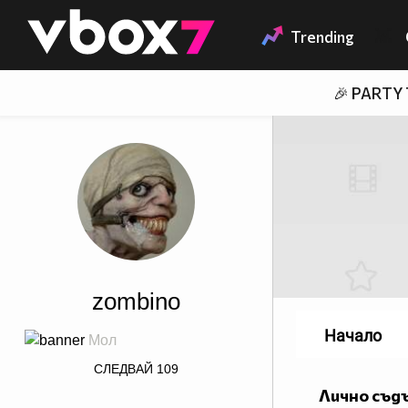
Member of
👾
Trending
🎉 PARTY
zombino
Начало
М
о
л
color=#b8b8b4>я
п
и
ш
е
т
е
н
а
СЛЕДВАЙ
109
к
и
р
и
л
и
ц
а
Лично съд