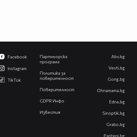
Партньорска
Abv.bg
Facebook
програма
Vesti.bg
Instagram
Политика за
поверителност
Gong.bg
TikTok
Поверителност
Оhnamama.bg
GDPR Инфо
Edna.bg
Известия
Sinoptik.bg
Grabo.bg
Pariteni.bg