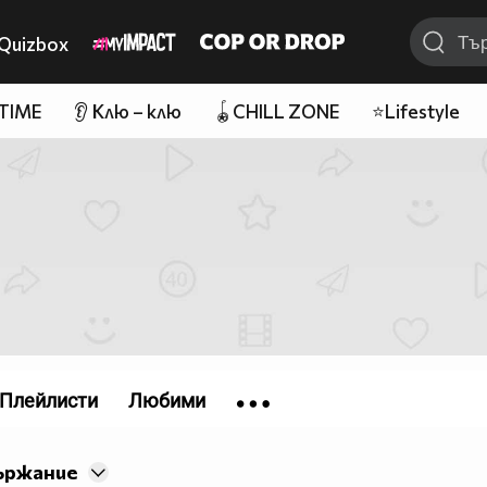
Quizbox
 TIME
👂 Клю – клю
🪀CHILL ZONE
⭐Lifestyle
Плейлисти
Любими
ържание