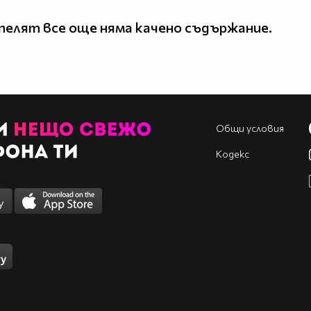
елят все още няма качено съдържание.
Общи условия
Кодекс