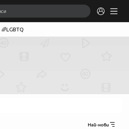
🌈LGBTQ
Най-нови