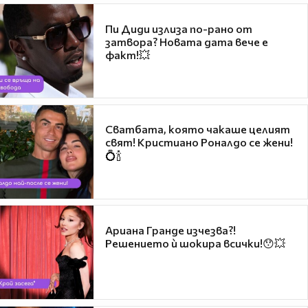
Пи Диди излиза по-рано от
затвора? Новата дата вече е
факт!💥
Сватбата, която чакаше целият
свят! Кристиано Роналдо се жени!
💍🍾
Ариана Гранде изчезва?!
Решението ѝ шокира всички!😯💥