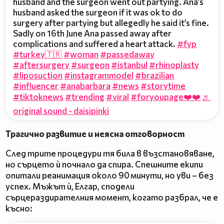
husband and the surgeon went out partying. Ana’s
husband asked the surgeon if it was ok to do
surgery after partying but allegedly he said it’s fine.
Sadly on 16th June Ana passed away after
complications and suffered a heart attack.
#fyp
#turkey🇹🇷
#woman
#passedaway
#aftersurgery
#surgeon
#istanbul
#rhinoplasty
#liposuction
#instagrammodel
#brazilian
#influencer
#anabarbara
#news
#storytime
#tiktoknews
#trending
#viral
#foryoupage❤️❤️
♬
original sound - daisipinki
Трагично развитие и неясна отговорност
След трите процедури тя била в възстановяване,
но сърцето ѝ почнало да спира. Спешните екипи
опитали реанимация около 90 минути, но уви – без
успех. Мъжът ѝ, Елгар, сподели
сърцераздирателния момент, когато разбрал, че е
късно: