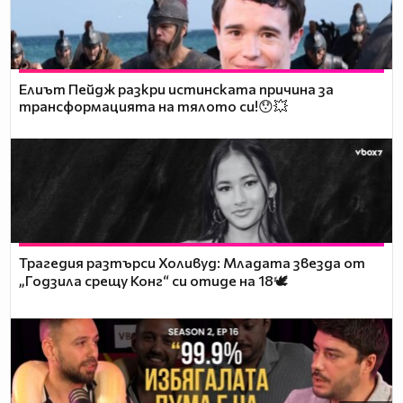
Елиът Пейдж разкри истинската причина за
трансформацията на тялото си!😯💥
Трагедия разтърси Холивуд: Младата звезда от
„Годзила срещу Конг“ си отиде на 18🕊️