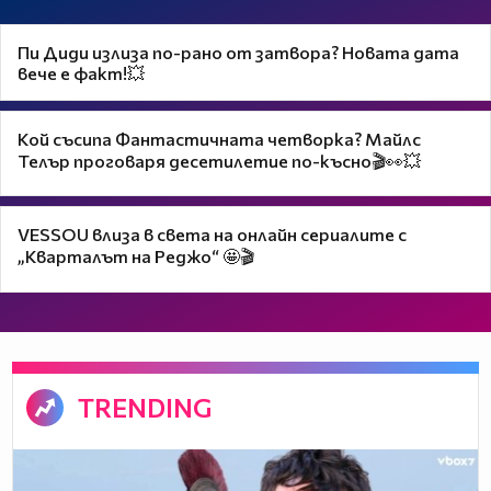
Пи Диди излиза по-рано от затвора? Новата дата
вече е факт!💥
Кой съсипа Фантастичната четворка? Майлс
Телър проговаря десетилетие по-късно🎬👀💥
VESSOU влиза в света на онлайн сериалите с
„Кварталът на Реджо“ 🤩🎬
TRENDING