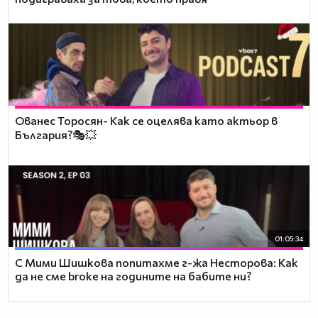
Ованес Торосян- Как се оцелява като актьор в
България?🎭💥
01:05:34
С Мими Шишкова попитахме г-жа Несторова: Как
да не сме broke на годините на бабите ни?