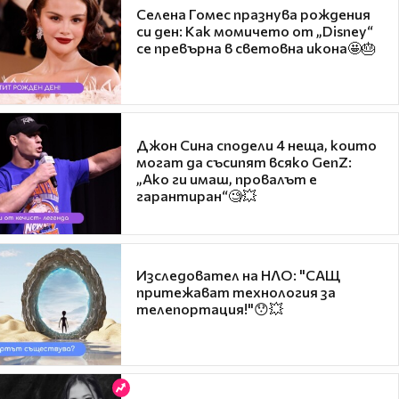
Селена Гомес празнува рождения
си ден: Как момичето от „Disney“
се превърна в световна икона🤩🎂
Джон Сина сподели 4 неща, които
могат да съсипят всяко GenZ:
„Ако ги имаш, провалът е
гарантиран“🧐💥
Изследовател на НЛО: "САЩ
притежават технология за
телепортация!"😯💥