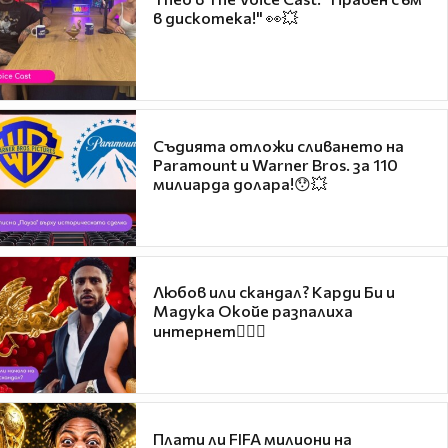
в дискотека!" 👀💥
Съдията отложи сливането на
Paramount и Warner Bros. за 110
милиарда долара!😯💥
Любов или скандал? Карди Би и
Мадука Окойе разпалиха
интернет❤️‍🔥🔥
Плати ли FIFA милиони на