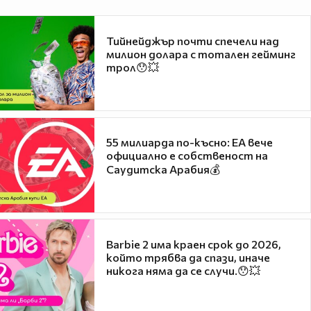
Тийнейджър почти спечели над
милион долара с тотален гейминг
трол😯💥
55 милиарда по-късно: EA вече
официално е собственост на
Саудитска Арабия💰
Barbie 2 има краен срок до 2026,
който трябва да спази, иначе
никога няма да се случи.😯💥