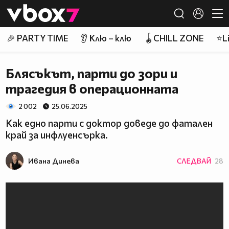
Member of
👾
🎉 PARTY TIME
👂 Клю – клю
🪀CHILL ZONE
⭐Li
Блясъкът, парти до зори и
трагедия в операционната
2 002
25.06.2025
Как едно парти с доктор доведе до фатален
край за инфлуенсърка.
Ивана Динева
СЛЕДВАЙ
28