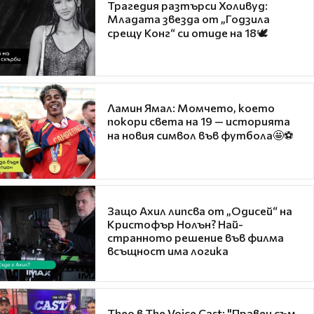
Трагедия разтърси Холивуд:
Младата звезда от „Годзила
срещу Конг“ си отиде на 18🕊️
Ламин Ямал: Момчето, което
покори света на 19 — историята
на новия символ във футбола🤩⚽
Защо Ахил липсва от „Одисей“ на
Кристофър Нолън? Най-
странното решение във филма
всъщност има логика
Theo в The Voice Cast: "Правен съм