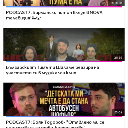
01:01:07
PODCAST7: Бирмански питон влезе в NOVA
телевизия!🐍😮
28:29
Българският Тимъти Шаламе реагира на
участието си в музикален клип
55:04
PODCAST7: ‪Боян Тодоров- "Отявлено ми се
подиграваха за това, което правя"