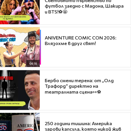
Световното първенство по
футбол заедно с Мадона, Шакира
и BTS!⚽🤩
ANIVENTURE COMIC CON 2026:
Влязохме в друг свят!
08:16
Бербо смени терена: от „Олд
Трафорд“ директно на
театралната сцена👀⚽
250 години тишина: Америка
зарови капсула, която никой жив