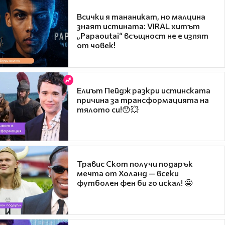
Всички я тананикат, но малцина
знаят истината: VIRAL хитът
„Papaoutai“ всъщност не е изпят
от човек!
Елиът Пейдж разкри истинската
причина за трансформацията на
тялото си!😯💥
Травис Скот получи подарък
мечта от Холанд — всеки
футболен фен би го искал! 🤩