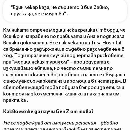
“Един лекар каза, че сърцето ѝ бие бавно,
друг каза, че е мъртва” .
Клиниката отрече медицинска грешка и твърди, че
всичко е направено по правилата и Анa е подписала
всички документи. Все пак лекари на Tusa Hospital
са временно задържани, а съдебно разследване е в
ход. Този трагичен случай подчертава рисковете
при “медицинския туризъм” – процедурата е
изкушаващо евтина, но често съмнителна по
сигурност и качество, особено когато е свързана
с инфлуенсър маркетинг и промоции в инстаграм. В
световен мащаб това повдига въпроси за етика и
контрол над козметични клиники и пазарната им
практика .
Какво може да научи Gen Z от това?
Не се подвеждай от импулсни решения – двойно
помисли преди да летиш в чужбина за естетична