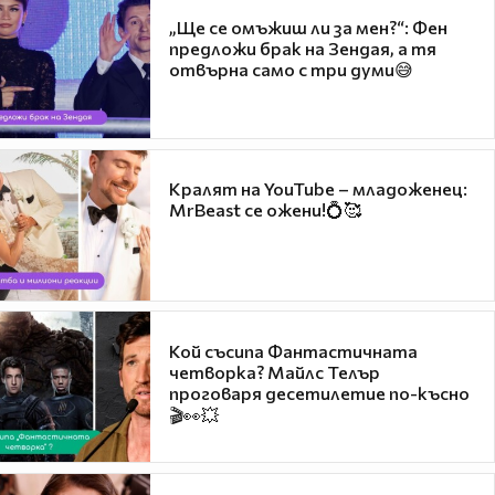
„Ще се омъжиш ли за мен?“: Фен
предложи брак на Зендая, а тя
отвърна само с три думи😅
Кралят на YouTube – младоженец:
MrBeast се ожени!💍🥰
Кой съсипа Фантастичната
четворка? Майлс Телър
проговаря десетилетие по-късно
🎬👀💥