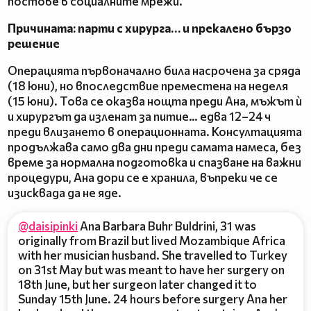
постове в социалните мрежи.
Причината: парти с хирурга… и прекалено бързо
решение
Операцията първоначално била насрочена за сряда
(18 юни), но впоследствие преместена на неделя
(15 юни). Това се оказва нощта преди Aнa, мъжът ѝ
и хирургът да изленат за питие… едва 12–24 ч
преди влизането в операционната. Консултацията
продължава само два дни преди самата намеса, без
време за нормална подготовка и спазване на важни
процедури, Aнa дори се е хранила, въпреки че се
изисквада да не яде.
@daisipinki
Ana Barbara Buhr Buldrini, 31 was
originally from Brazil but lived Mozambique Africa
with her musician husband. She travelled to Turkey
on 31st May but was meant to have her surgery on
18th June, but her surgeon later changed it to
Sunday 15th June. 24 hours before surgery Ana her