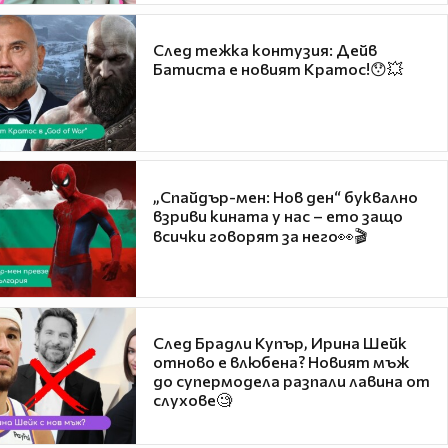
След тежка контузия: Дейв
Батиста е новият Кратос!😯💥
„Спайдър-мен: Нов ден“ буквално
взриви кината у нас – ето защо
всички говорят за него👀🎬
След Брадли Купър, Ирина Шейк
отново е влюбена? Новият мъж
до супермодела разпали лавина от
слухове🧐