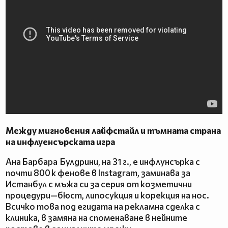
Между мигновения лайфстайл и тъмната страна
на инфлуенсърската игра
Aнa Барбара Булдрини, на 31 г., е инфлунсърка с
почти 800 к фенове в Instagram, заминава за
Истанбул с мъжа си за серия от козметични
процедури—бюст, липосукция и корекция на нос.
Всичко това под егидата на рекламна сделка с
клиника, в замяна на споменаване в нейните