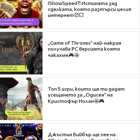
IShowSpeed?! Истината зад
сделката, която разтърси целия
интернет🤑💥
„Game of Thrones“ най-накрая
получава PC версията която
чакахме🎮🤩
Топ 5 игри, които ще ти дадат
усещането за „Одисея“ на
Кристофър Нолан🤩🎮
Джъстин Бийбър ще пее на