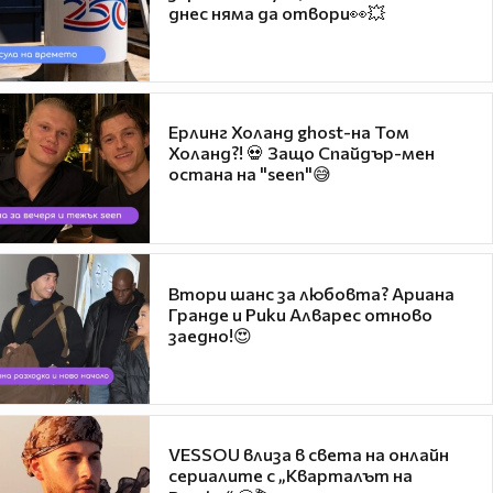
днес няма да отвори👀💥
Ерлинг Холанд ghost-на Том
Холанд?! 💀 Защо Спайдър-мен
остана на "seen"😅
Втори шанс за любовта? Ариана
Гранде и Рики Алварес отново
заедно!😍
VESSOU влиза в света на онлайн
сериалите с „Кварталът на