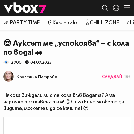
Member of
👾
🎉 PARTY TIME
👂 Клю – клю
🪀CHILL ZONE
⭐Li
😎 Луксът ме „успокоява“ – с кола
по вода! 🚗
2 700
04.07.2023
Кристина Петрова
СЛЕДВАЙ
166
Някога виждали ли сте кола във водата? Ама
нарочно поставена там! 🙄 Сега вече можете да
видите, можете и да се качите! 😍