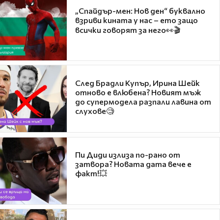
„Спайдър-мен: Нов ден“ буквално
взриви кината у нас – ето защо
всички говорят за него👀🎬
След Брадли Купър, Ирина Шейк
отново е влюбена? Новият мъж
до супермодела разпали лавина от
слухове🧐
Пи Диди излиза по-рано от
затвора? Новата дата вече е
факт!💥