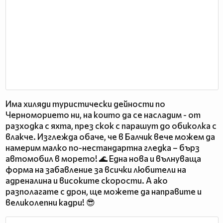
Има хиляди туристически дейности по
Черноморието ни, на които да се насладим - от
разходка с яхта, през скок с парашут до обиколка с
влакче. Изглежда обаче, че в Балчик вече можем да
намерим малко по-нестандартна гледка – бърз
автомобил в морето! 🌊 Една нова и вълнуваща
форма на забавление за всички любители на
адреналина и високите скорости. А ако
разполагате с дрон, ще можете да направите и
великолепни кадри! 😎