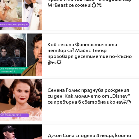
MrBeast се ожени!💍🥰
Кой съсипа Фантастичната
четворка? Майлс Телър
проговаря десетилетие по-късно
🎬👀💥
Селена Гомес празнува рождения
си ден: Как момичето от „Disney“
се превърна в световна икона🤩🎂
Джон Сина сподели 4 неща, които