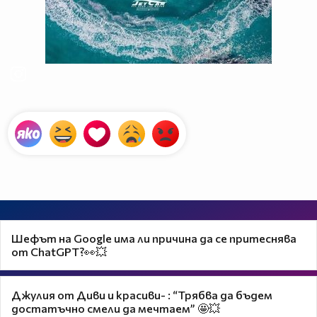
Шефът на Google има ли причина да се притеснява
от ChatGPT?👀💥
Джулия от Диви и красиви- : “Трябва да бъдем
достатъчно смели да мечтаем” 🤩💥