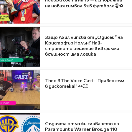
на новия символ във футбола🤩⚽
Защо Ахил липсва от „Одисей“ на
Кристофър Нолън? Най-
странното решение във филма
всъщност има логика
Theo в The Voice Cast: "Правен съм
в дискотека!" 👀💥
Съдията отложи сливането на
Paramount и Warner Bros. за 110