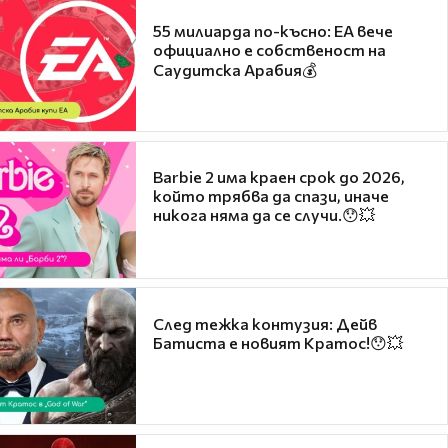
55 милиарда по-късно: EA вече
официално е собственост на
Саудитска Арабия💰
Barbie 2 има краен срок до 2026,
който трябва да спази, иначе
никога няма да се случи.😯💥
След тежка контузия: Дейв
Батиста е новият Кратос!😯💥