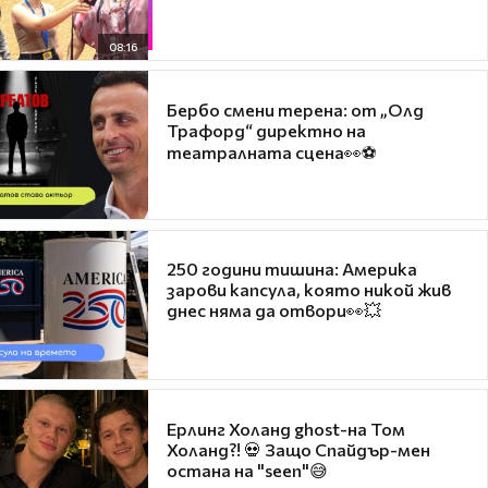
08:16
Бербо смени терена: от „Олд
Трафорд“ директно на
театралната сцена👀⚽
250 години тишина: Америка
зарови капсула, която никой жив
днес няма да отвори👀💥
Ерлинг Холанд ghost-на Том
Холанд?! 💀 Защо Спайдър-мен
остана на "seen"😅