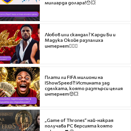
милиарда долара!😯💥
Любов или скандал? Карди Би и
Мадука Окойе разпалиха
интернет❤️‍🔥🔥
Плати ли FIFA милиони на
IShowSpeed?! Истината зад
сделката, която разтърси целия
интернет🤑💥
„Game of Thrones“ най-накрая
получава PC версията която