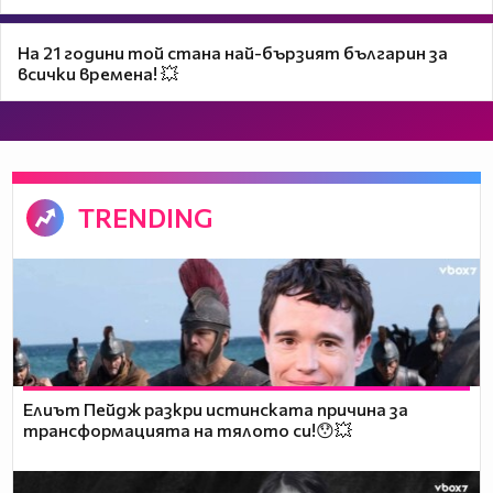
На 21 години той стана най-бързият българин за
всички времена! 💥
TRENDING
Елиът Пейдж разкри истинската причина за
трансформацията на тялото си!😯💥