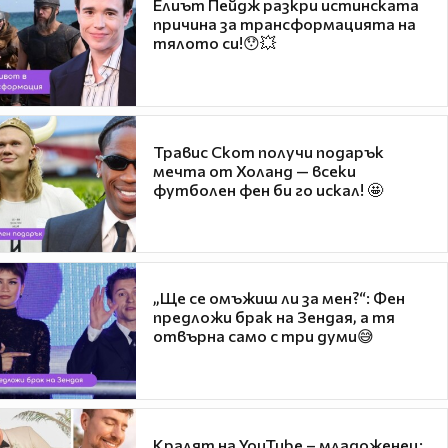
Елиът Пейдж разкри истинската
причина за трансформацията на
тялото си!😯💥
Травис Скот получи подарък
мечта от Холанд — всеки
футболен фен би го искал! 🤩
„Ще се омъжиш ли за мен?“: Фен
предложи брак на Зендая, а тя
отвърна само с три думи😅
Кралят на YouTube – младоженец: