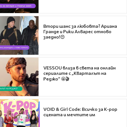
Втори шанс за любовта? Ариана
Гранде и Рики Алварес отново
заедно!😍
VESSOU влиза в света на онлайн
сериалите с „Кварталът на
Реджо“ 🤩🎬
VOID & Girl Code: Всичко за K-pop
сцената и мечтите им