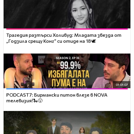
Трагедия разтърси Холивуд: Младата звезда от
„Годзила срещу Конг“ си отиде на 18🕊️
01:01:07
PODCAST7: Бирмански питон влезе в NOVA
телевизия!🐍😮