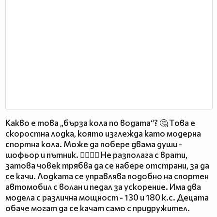
Какво е това „бърза кола по водата“? 🤔 Това е
скоростна лодка, която изглежда като модерна
спортна кола. Може да побере двама души -
шофьор и пътник. 🙍‍♂️🙍‍♂️ Не разполага с врати,
затова човек трябва да се набере отстрани, за да
се качи. Лодката се управлява подобно на спортен
автомобил с волан и педал за ускорение. Има два
модела с различна мощност - 130 и 180 к.с. Децата
обаче могат да се качат само с придружител.