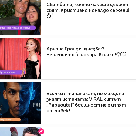
Сватбата, която чакаше целият
свят! Кристиано Роналдо се жени!
💍🍾
Ариана Гранде изчезва?!
Решението ѝ шокира всички!😯💥
Всички я тананикат, но малцина
знаят истината: VIRAL хитът
„Papaoutai“ всъщност не е изпят
от човек!