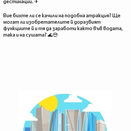
дестинации. ✈
Вие бихте ли се качили на подобна атракция? Ще
могат ли изобретателите й доразвият
функциите й и тя да заработи както във водата,
така и на сушата? 🌊😎