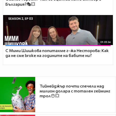
България?🎭💥
01:05:34
С Мими Шишкова попитахме г-жа Несторова: Как
да не сме broke на годините на бабите ни?
Тийнейджър почти спечели над
милион долара с тотален гейминг
трол😯💥