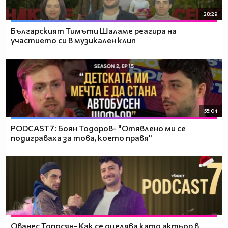
28:29
Българският Тимъти Шаламе реагира на
участието си в музикален клип
55:04
PODCAST7: ‪Боян Тодоров- "Отявлено ми се
подиграваха за това, което правя"
Ованес Торосян- Как се оцелява като актьор в