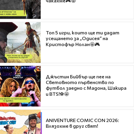
чакахме🎮🤩
Топ 5 игри, които ще ти дадат
усещането за „Одисея“ на
Кристофър Нолан🤩🎮
Джъстин Бийбър ще пее на
Световното първенство по
футбол заедно с Мадона, Шакира
и BTS!⚽🤩
ANIVENTURE COMIC CON 2026:
Влязохме в друг свят!