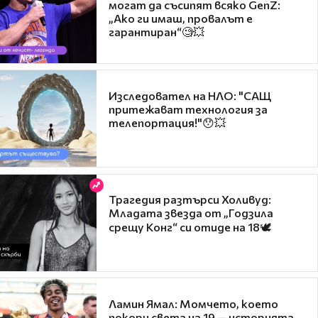
могат да съсипят всяко GenZ:
„Ако ги имаш, провалът е
гарантиран“🧐💥
Изследовател на НЛО: "САЩ
притежават технология за
телепортация!"😯💥
Трагедия разтърси Холивуд:
Младата звезда от „Годзила
срещу Конг“ си отиде на 18🕊️
Ламин Ямал: Момчето, което
покори света на 19 — историята