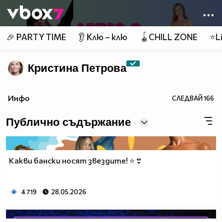
Member of
👾
🎉 PARTY TIME
👂 Клю – клю
🪀CHILL ZONE
⭐Li
Кристина Петрова
Инфо
СЛЕДВАЙ
166
Публично съдържание
Какви бански носят звездите! ⭐👙
4 719
28.05.2026