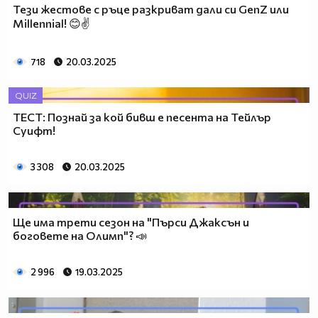
Тези жестове с ръце разкриват дали си GenZ или
Millennial! 😊✌️
718
20.03.2025
QUIZ
ТЕСТ: Познай за кой бивш е песента на Тейлър
Суифт!
3 308
20.03.2025
Ще има трети сезон на "Пърси Джаксън и
боговете на Олимп"? 📣
2 996
19.03.2025