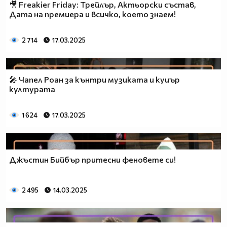
🎥 Freakier Friday: Трейлър, Актьорски състав,
Дата на премиера и всичко, което знаем!
2 714
17.03.2025
🎤 Чапел Роан за кънтри музиката и куиър
културата
1 624
17.03.2025
Джъстин Бийбър притесни феновете си!
2 495
14.03.2025