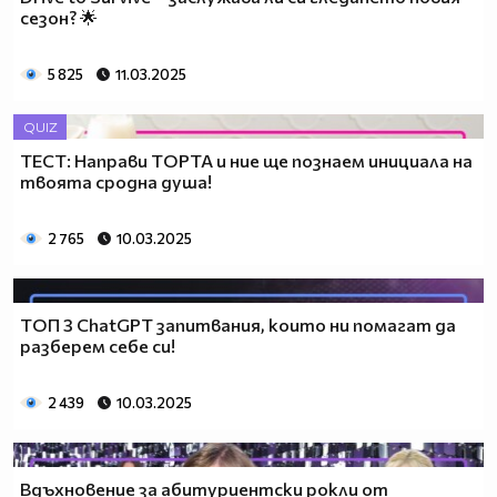
сезон? 🌟
5 825
11.03.2025
QUIZ
ТЕСТ: Направи ТОРТА и ние ще познаем инициала на
твоята сродна душа!
2 765
10.03.2025
ТОП 3 ChatGPT запитвания, които ни помагат да
разберем себе си!
2 439
10.03.2025
Вдъхновение за абитуриентски рокли от