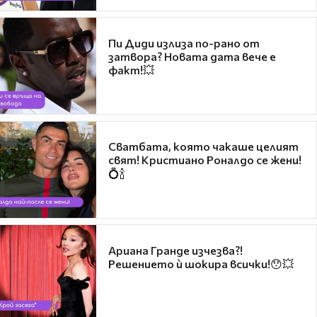
Пи Диди излиза по-рано от
затвора? Новата дата вече е
факт!💥
Сватбата, която чакаше целият
свят! Кристиано Роналдо се жени!
💍🍾
Ариана Гранде изчезва?!
Решението ѝ шокира всички!😯💥