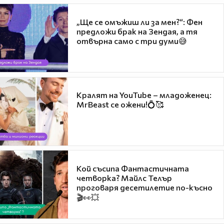
„Ще се омъжиш ли за мен?“: Фен
предложи брак на Зендая, а тя
отвърна само с три думи😅
Кралят на YouTube – младоженец:
MrBeast се ожени!💍🥰
Кой съсипа Фантастичната
четворка? Майлс Телър
проговаря десетилетие по-късно
🎬👀💥