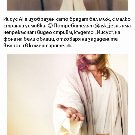
Иисус AI е изобразен като брадат бял мъж, с малко
странна усмивка. 🙂 Потребителят @ask_jesus има
непрекъснат видео стрийм, където „Иисус“, на
фона на бели облаци, отговаря на зададените
въпроси в коментарите. 🙏