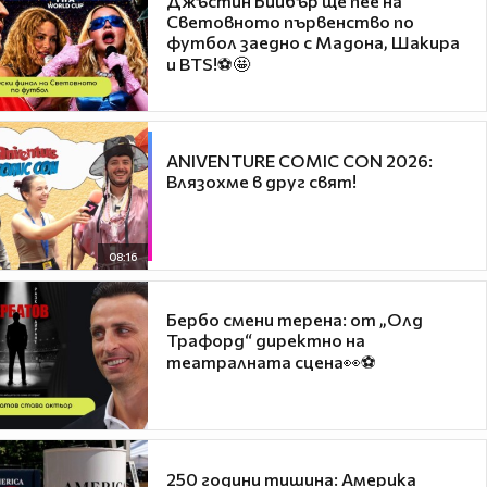
Джъстин Бийбър ще пее на
Световното първенство по
футбол заедно с Мадона, Шакира
и BTS!⚽🤩
ANIVENTURE COMIC CON 2026:
Влязохме в друг свят!
08:16
Бербо смени терена: от „Олд
Трафорд“ директно на
театралната сцена👀⚽
250 години тишина: Америка