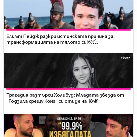
Елиът Пейдж разкри истинската причина за
трансформацията на тялото си!😯💥
Трагедия разтърси Холивуд: Младата звезда от
„Годзила срещу Конг“ си отиде на 18🕊️