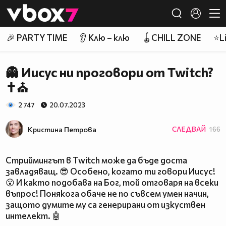
Member of
👾
🎉 PARTY TIME
👂 Клю – клю
🪀CHILL ZONE
⭐Li
👻 Иисус ни проговори от Twitch?
✝⛪
2 747
20.07.2023
Кристина Петрова
СЛЕДВАЙ
166
Стриймингът в Twitch може да бъде доста
завладяващ. 😎 Особено, когато ти говори Иисус!
😮 И както подобава на Бог, той отговаря на всеки
въпрос! Понякога обаче не по съвсем умен начин,
защото думите му са генерирани от изкуствен
интелект. 🤖