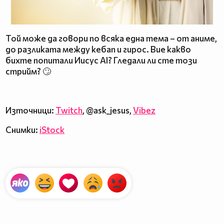
Той може да говори по всяка една тема – от аниме,
до разликата между кебап и гирос. Вие какво
бихте попитали Иисус AI? Гледали ли сте този
стрийм? 🙄
Източници:
Twitch
, @ask_jesus,
Vibez
Снимки:
iStock