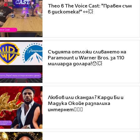
Theo в The Voice Cast: "Правен съм
в дискотека!" 👀💥
Съдията отложи сливането на
Paramount и Warner Bros. за 110
милиарда долара!😯💥
Любов или скандал? Карди Би и
Мадука Окойе разпалиха
интернет❤️‍🔥🔥