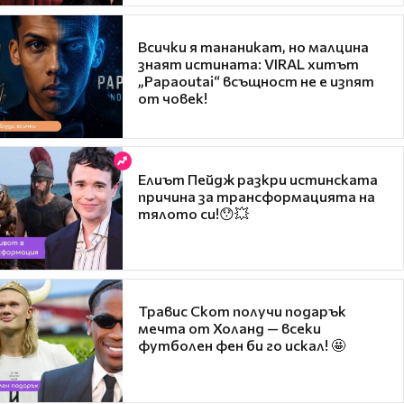
Всички я тананикат, но малцина
знаят истината: VIRAL хитът
„Papaoutai“ всъщност не е изпят
от човек!
Елиът Пейдж разкри истинската
причина за трансформацията на
тялото си!😯💥
Травис Скот получи подарък
мечта от Холанд — всеки
футболен фен би го искал! 🤩