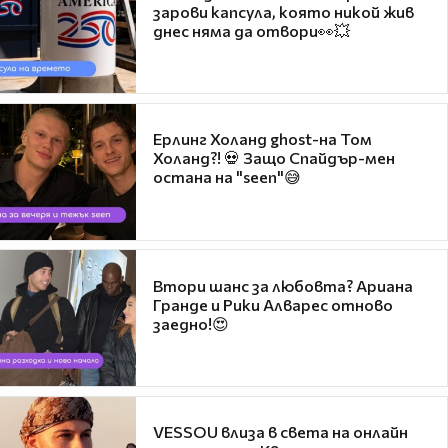
зарови капсула, която никой жив
днес няма да отвори👀💥
Ерлинг Холанд ghost-на Том
Холанд?! 💀 Защо Спайдър-мен
остана на "seen"😅
Втори шанс за любовта? Ариана
Гранде и Рики Алварес отново
заедно!😍
VESSOU влиза в света на онлайн