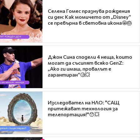
Селена Гомес празнува рождения
си ден: Как момичето от „Disney“
се превърна в световна икона🤩🎂
Джон Сина сподели 4 неща, които
могат да съсипят всяко GenZ:
„Ако ги имаш, провалът е
гарантиран“🧐💥
Изследовател на НЛО: "САЩ
притежават технология за
телепортация!"😯💥