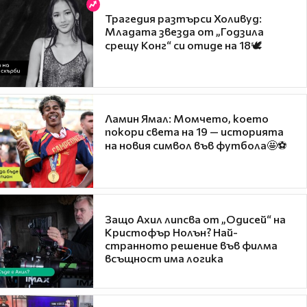
Трагедия разтърси Холивуд:
Младата звезда от „Годзила
срещу Конг“ си отиде на 18🕊️
Ламин Ямал: Момчето, което
покори света на 19 — историята
на новия символ във футбола🤩⚽
Защо Ахил липсва от „Одисей“ на
Кристофър Нолън? Най-
странното решение във филма
всъщност има логика