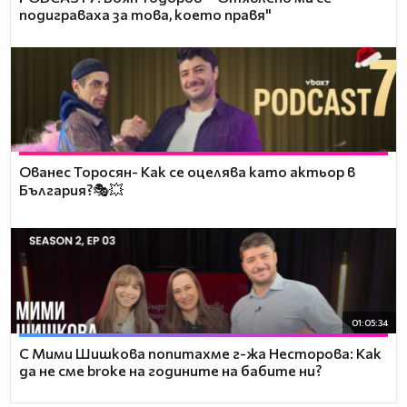
подиграваха за това, което правя"
Ованес Торосян- Как се оцелява като актьор в
България?🎭💥
01:05:34
С Мими Шишкова попитахме г-жа Несторова: Как
да не сме broke на годините на бабите ни?