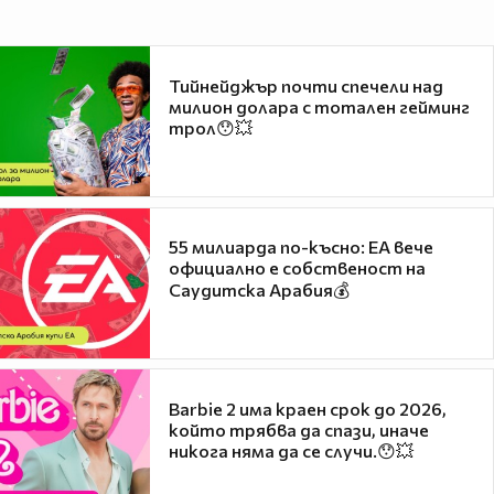
Тийнейджър почти спечели над
милион долара с тотален гейминг
трол😯💥
55 милиарда по-късно: EA вече
официално е собственост на
Саудитска Арабия💰
Barbie 2 има краен срок до 2026,
който трябва да спази, иначе
никога няма да се случи.😯💥