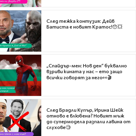
След тежка контузия: Дейв
Батиста е новият Кратос!😯💥
„Спайдър-мен: Нов ден“ буквално
взриви кината у нас – ето защо
всички говорят за него👀🎬
След Брадли Купър, Ирина Шейк
отново е влюбена? Новият мъж
до супермодела разпали лавина от
слухове🧐