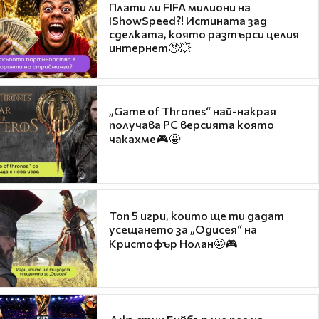
Плати ли FIFA милиони на
IShowSpeed?! Истината зад
сделката, която разтърси целия
интернет🤑💥
„Game of Thrones“ най-накрая
получава PC версията която
чакахме🎮🤩
Топ 5 игри, които ще ти дадат
усещането за „Одисея“ на
Кристофър Нолан🤩🎮