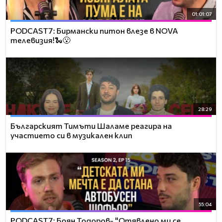
01:01:07
PODCAST7: Бирмански питон влезе в NOVA
телевизия!🐍😮
28:29
Българският Тимъти Шаламе реагира на
участието си в музикален клип
55:04
PODCAST7: ‪Боян Тодоров- "Отявлено ми се