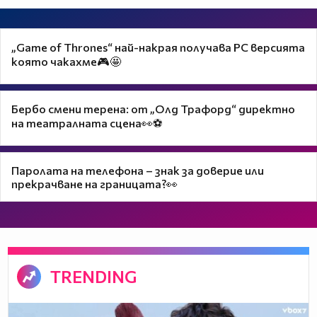
„Game of Thrones“ най-накрая получава PC версията
която чакахме🎮🤩
Бербо смени терена: от „Олд Трафорд“ директно
на театралната сцена👀⚽
Паролата на телефона – знак за доверие или
прекрачване на границата?👀
TRENDING