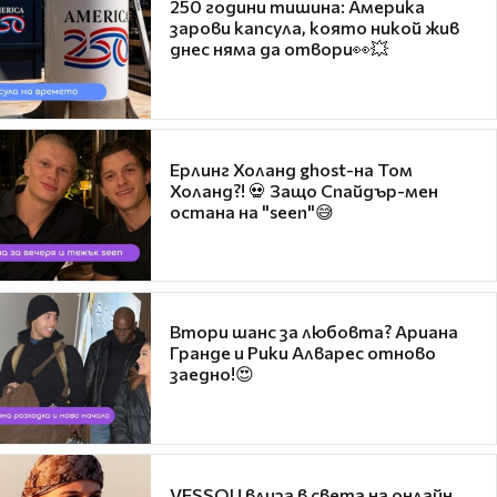
250 години тишина: Америка
зарови капсула, която никой жив
днес няма да отвори👀💥
Ерлинг Холанд ghost-на Том
Холанд?! 💀 Защо Спайдър-мен
остана на "seen"😅
Втори шанс за любовта? Ариана
Гранде и Рики Алварес отново
заедно!😍
VESSOU влиза в света на онлайн