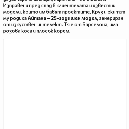
Изправени пред спад в клиентелата и известни
модели, които им бавят проектите, Круз и екипът
му родиха
Айтана – 25-годишен модел
, генериран
от изкуствен интелект. Тя е от Барселона, има
розова коса и плосък корем.