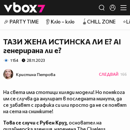
Member of
👾
🎉 PARTY TIME
👂 Клю – клю
🪀CHILL ZONE
⭐Li
ТАЗИ ЖЕНА ИСТИНСКА ЛИ Е? AI
генерирана ли е?
1 154
28.11.2023
Кристина Петрова
СЛЕДВАЙ
166
На света има стотици хиляди модели! Но понякога
им се случва да анулират в последната минута, да
се забавят с графика си или просто да не се появят
на сета на снимките!
Това се случи с Рубен Круз
, основател на
дизайнерска агенция, наречена The Clueless.