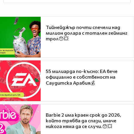
Тийнейджър почти спечели над
милион долара с тотален гейминг
трол😯💥
55 милиарда по-късно: EA вече
официално е собственост на
Саудитска Арабия💰
Barbie 2 има краен срок до 2026,
който трябва да спази, иначе
никога няма да се случи.😯💥