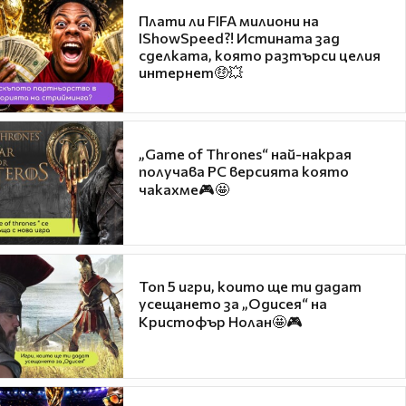
Плати ли FIFA милиони на
IShowSpeed?! Истината зад
сделката, която разтърси целия
интернет🤑💥
„Game of Thrones“ най-накрая
получава PC версията която
чакахме🎮🤩
Топ 5 игри, които ще ти дадат
усещането за „Одисея“ на
Кристофър Нолан🤩🎮