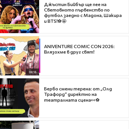
Джъстин Бийбър ще пее на
Световното първенство по
футбол заедно с Мадона, Шакира
и BTS!⚽🤩
ANIVENTURE COMIC CON 2026:
Влязохме в друг свят!
08:16
Бербо смени терена: от „Олд
Трафорд“ директно на
театралната сцена👀⚽