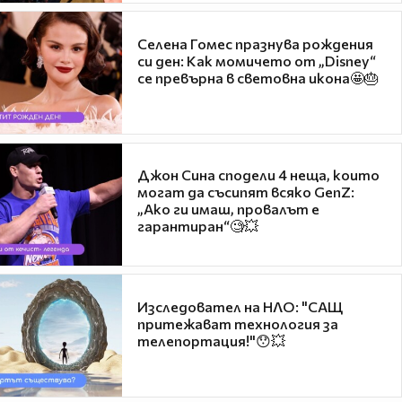
Селена Гомес празнува рождения
си ден: Как момичето от „Disney“
се превърна в световна икона🤩🎂
Джон Сина сподели 4 неща, които
могат да съсипят всяко GenZ:
„Ако ги имаш, провалът е
гарантиран“🧐💥
Изследовател на НЛО: "САЩ
притежават технология за
телепортация!"😯💥