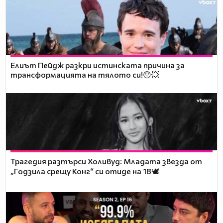
Елиът Пейдж разкри истинската причина за
трансформацията на тялото си!😯💥
Трагедия разтърси Холивуд: Младата звезда от
„Годзила срещу Конг“ си отиде на 18🕊️