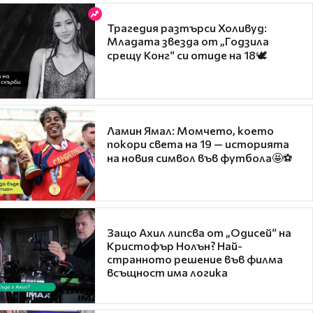
Трагедия разтърси Холивуд:
Младата звезда от „Годзила
срещу Конг“ си отиде на 18🕊️
Ламин Ямал: Момчето, което
покори света на 19 — историята
на новия символ във футбола🤩⚽
Защо Ахил липсва от „Одисей“ на
Кристофър Нолън? Най-
странното решение във филма
всъщност има логика