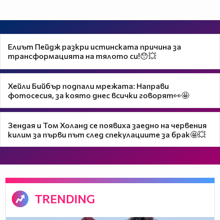
Елиът Пейдж разкри истинската причина за
трансформацията на тялото си!😯💥
Хейли Бийбър подпали мрежата: Направи
фотосесия, за която днес всички говорят👀🤩
Зендая и Том Холанд се появиха заедно на червения
килим за първи път след спекулациите за брак🤩💥
TRENDING