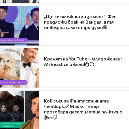
„Ще се омъжиш ли за мен?“: Фен
предложи брак на Зендая, а тя
отвърна само с три думи😅
Кралят на YouTube – младоженец:
MrBeast се ожени!💍🥰
Кой съсипа Фантастичната
четворка? Майлс Телър
проговаря десетилетие по-късно
🎬👀💥