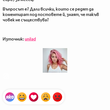
Въпросът е? Дали всички, които се редят да
коментират под постовете й, знаят, че такъв
човек не съществува?
Източник:
unilad