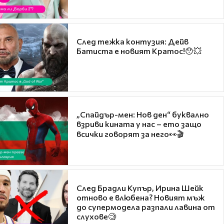
След тежка контузия: Дейв
Батиста е новият Кратос!😯💥
„Спайдър-мен: Нов ден“ буквално
взриви кината у нас – ето защо
всички говорят за него👀🎬
След Брадли Купър, Ирина Шейк
отново е влюбена? Новият мъж
до супермодела разпали лавина от
слухове🧐