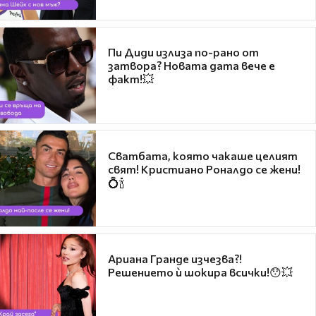
Пи Диди излиза по-рано от
затвора? Новата дата вече е
факт!💥
Сватбата, която чакаше целият
свят! Кристиано Роналдо се жени!
💍🍾
Ариана Гранде изчезва?!
Решението ѝ шокира всички!😯💥