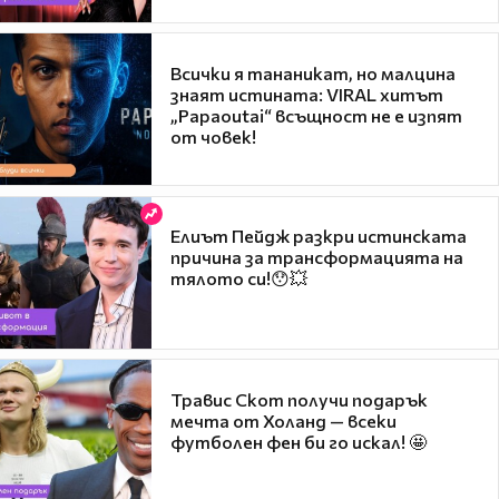
Всички я тананикат, но малцина
знаят истината: VIRAL хитът
„Papaoutai“ всъщност не е изпят
от човек!
Елиът Пейдж разкри истинската
причина за трансформацията на
тялото си!😯💥
Травис Скот получи подарък
мечта от Холанд — всеки
футболен фен би го искал! 🤩