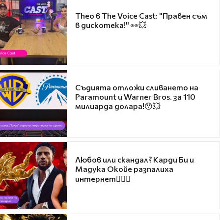
Theo в The Voice Cast: "Правен съм
в дискотека!" 👀💥
Съдията отложи сливането на
Paramount и Warner Bros. за 110
милиарда долара!😯💥
Любов или скандал? Карди Би и
Мадука Окойе разпалиха
интернет❤️‍🔥🔥