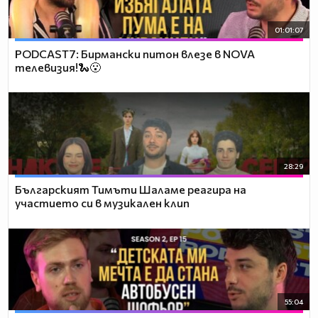
01:01:07
PODCAST7: Бирмански питон влезе в NOVA
телевизия!🐍😮
28:29
Българският Тимъти Шаламе реагира на
участието си в музикален клип
55:04