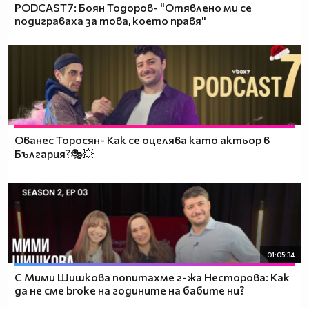
PODCAST7: ‪Боян Тодоров- "Отявлено ми се
подиграваха за това, което правя"
Ованес Торосян- Как се оцелява като актьор в
България?🎭💥
01:05:34
С Мими Шишкова попитахме г-жа Несторова: Как
да не сме broke на годините на бабите ни?