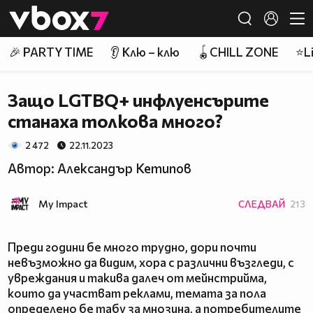
Member of
👾
🎉 PARTY TIME
👂 Клю – клю
🪀CHILL ZONE
⭐Li
Защо LGTBQ+ инфлуенсърите
станаха толкова много?
2 472
22.11.2023
Автор: Александър Кетипов
My Impact
СЛЕДВАЙ
213
Преди години бе много трудно, дори почти
невъзможно да видим, хора с различни възгледи, с
увреждания и такива далеч от мейнстрийма,
които да участват реклами, темата за пола
определено бе табу за мнозина, а потребителите