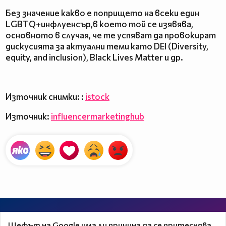
Без значение какво е попрището на всеки един
LGBTQ+инфлуенсър,в което той се изявява,
основното в случая, че те успяват да провокират
дискусията за актуални теми като DEI (Diversity,
equity, and inclusion), Black Lives Matter и др.
Източник снимки: :
istock
Източник:
influencermarketinghub
Шефът на Google има ли причина да се притеснява