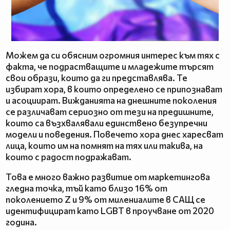
Можем да си обясним огромния интерес към тях с
факта, че подрастващите и младежите търсят
свои образи, които да ги представлява. Те
избират хора, в които определено се припознават
и асоциират. Вижданията на днешните поколения
се различават сериозно от тези на предишните,
които са възхвалявали единствено безупречни
модели и поведения. Повечето хора днес харесват
лица, които им на помнят на тях или такива, на
които с радост подражават.
Това е много важно развитие от маркетингова
гледна точка, тъй като близо 16% от
поколението Z и 9% от милениалите в САЩ се
идентифицират като LGBT в проучване от 2020
година.