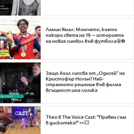
Ламин Ямал: Момчето, което
покори света на 19 — историята
на новия символ във футбола🤩⚽
Защо Ахил липсва от „Одисей“ на
Кристофър Нолън? Най-
странното решение във филма
всъщност има логика
Theo в The Voice Cast: "Правен съм
в дискотека!" 👀💥