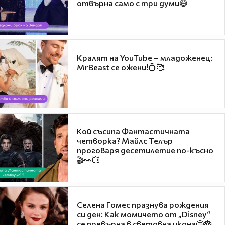
отвърна само с три думи😅
Кралят на YouTube – младоженец:
MrBeast се ожени!💍🥰
Кой съсипа Фантастичната
четворка? Майлс Телър
проговаря десетилетие по-късно
🎬👀💥
Селена Гомес празнува рождения
си ден: Как момичето от „Disney“
се превърна в световна икона🤩🎂