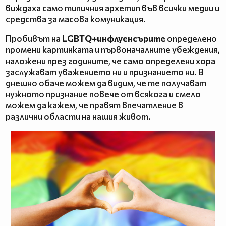
виждаха само типичния архетип във всички медии и
средства за масова комуникация.
Пробивът на
LGBTQ+инфлуенсърите
определено
промени картинката и първоначалните убеждения,
наложени през годините, че само определени хора
заслужават уважението ни и признанието ни. В
днешно обаче можем да видим, че те получават
нужното признание повече от всякога и смело
можем да кажем, че правят впечатление в
различни области на нашия живот.