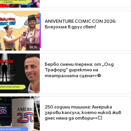
ANIVENTURE COMIC CON 2026:
Влязохме в друг свят!
08:16
Бербо смени терена: от „Олд
Трафорд“ директно на
театралната сцена👀⚽
250 години тишина: Америка
зарови капсула, която никой жив
днес няма да отвори👀💥