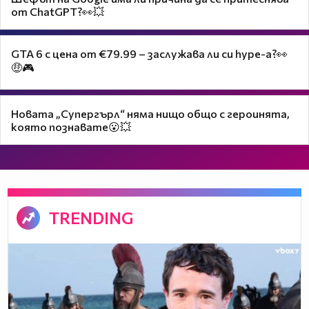
от ChatGPT?👀💥
GTA 6 с цена от €79.99 – заслужава ли си hype-а?👀
🤑🎮
Новата „Супергърл“ няма нищо общо с героинята,
която познавате😮💥
TRENDING