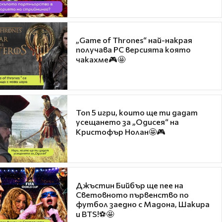
„Game of Thrones“ най-накрая
получава PC версията която
чакахме🎮🤩
Топ 5 игри, които ще ти дадат
усещането за „Одисея“ на
Кристофър Нолан🤩🎮
Джъстин Бийбър ще пее на
Световното първенство по
футбол заедно с Мадона, Шакира
и BTS!⚽🤩