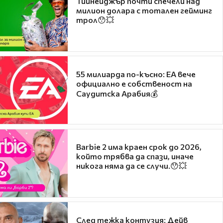
Тийнейджър почти спечели над
милион долара с тотален гейминг
трол😯💥
55 милиарда по-късно: EA вече
официално е собственост на
Саудитска Арабия💰
Barbie 2 има краен срок до 2026,
който трябва да спази, иначе
никога няма да се случи.😯💥
След тежка контузия: Дейв