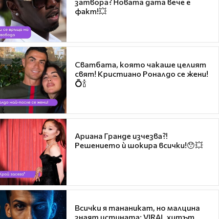
затвора? Новата дата вече е
факт!💥
Сватбата, която чакаше целият
свят! Кристиано Роналдо се жени!
💍🍾
Ариана Гранде изчезва?!
Решението ѝ шокира всички!😯💥
Всички я тананикат, но малцина
знаят истината: VIRAL хитът