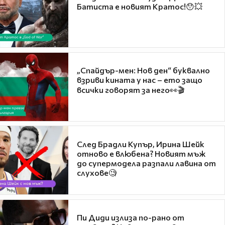
Батиста е новият Кратос!😯💥
„Спайдър-мен: Нов ден“ буквално
взриви кината у нас – ето защо
всички говорят за него👀🎬
След Брадли Купър, Ирина Шейк
отново е влюбена? Новият мъж
до супермодела разпали лавина от
слухове🧐
Пи Диди излиза по-рано от