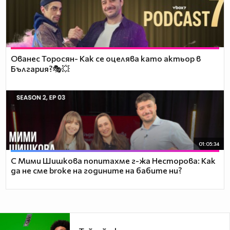
Ованес Торосян- Как се оцелява като актьор в
България?🎭💥
01:05:34
С Мими Шишкова попитахме г-жа Несторова: Как
да не сме broke на годините на бабите ни?