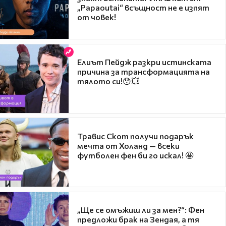
„Papaoutai“ всъщност не е изпят
от човек!
Елиът Пейдж разкри истинската
причина за трансформацията на
тялото си!😯💥
Травис Скот получи подарък
мечта от Холанд — всеки
футболен фен би го искал! 🤩
„Ще се омъжиш ли за мен?“: Фен
предложи брак на Зендая, а тя