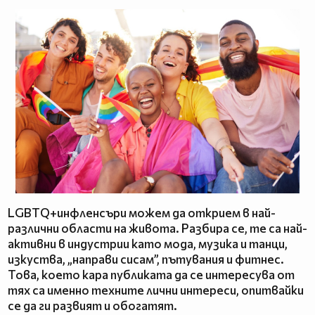
LGBTQ+инфленсъри можем да открием в най-
различни области на живота. Разбира се, те са най-
активни в индустрии като мода, музика и танци,
изкуства, „направи сисам”, пътувания и фитнес.
Това, което кара публиката да се интересува от
тях са именно техните лични интереси, опитвайки
се да ги развият и обогатят.