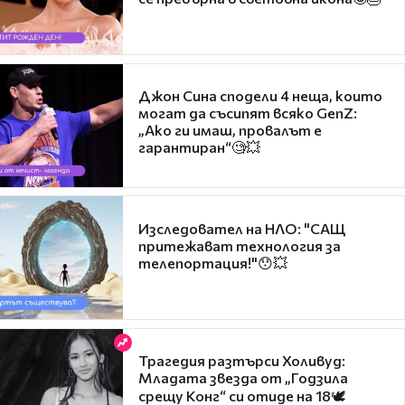
Джон Сина сподели 4 неща, които
могат да съсипят всяко GenZ:
„Ако ги имаш, провалът е
гарантиран“🧐💥
Изследовател на НЛО: "САЩ
притежават технология за
телепортация!"😯💥
Трагедия разтърси Холивуд:
Младата звезда от „Годзила
срещу Конг“ си отиде на 18🕊️