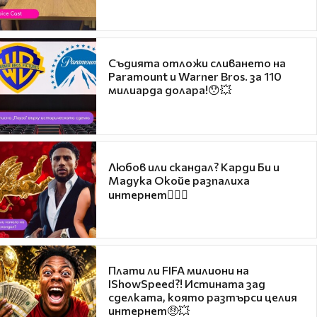
Съдията отложи сливането на
Paramount и Warner Bros. за 110
милиарда долара!😯💥
Любов или скандал? Карди Би и
Мадука Окойе разпалиха
интернет❤️‍🔥🔥
Плати ли FIFA милиони на
IShowSpeed?! Истината зад
сделката, която разтърси целия
интернет🤑💥