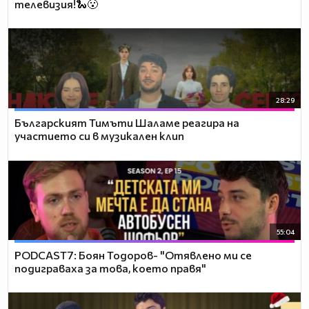
телевизия!🐍😮
28:29
Българският Тимъти Шаламе реагира на
участието си в музикален клип
55:04
PODCAST7: ‪Боян Тодоров- "Отявлено ми се
подиграваха за това, което правя"