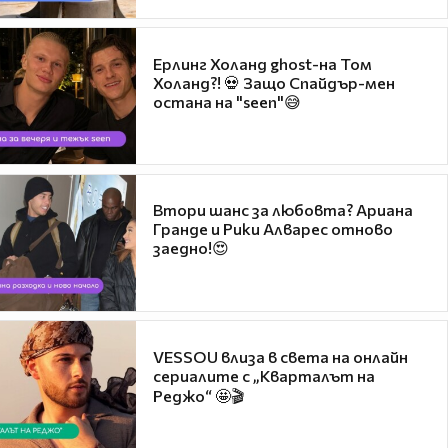
Ерлинг Холанд ghost-на Том
Холанд?! 💀 Защо Спайдър-мен
остана на "seen"😅
Втори шанс за любовта? Ариана
Гранде и Рики Алварес отново
заедно!😍
VESSOU влиза в света на онлайн
сериалите с „Кварталът на
Реджо“ 🤩🎬