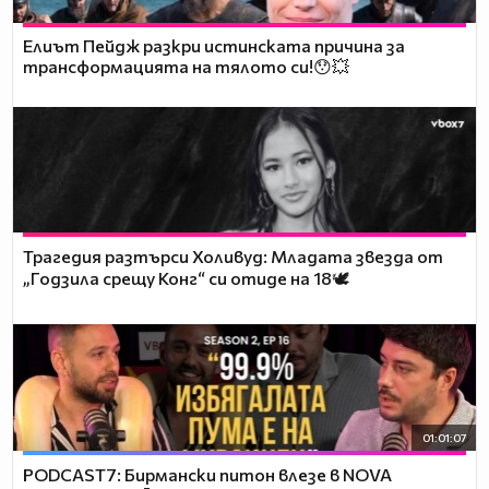
Елиът Пейдж разкри истинската причина за
трансформацията на тялото си!😯💥
Трагедия разтърси Холивуд: Младата звезда от
„Годзила срещу Конг“ си отиде на 18🕊️
01:01:07
PODCAST7: Бирмански питон влезе в NOVA