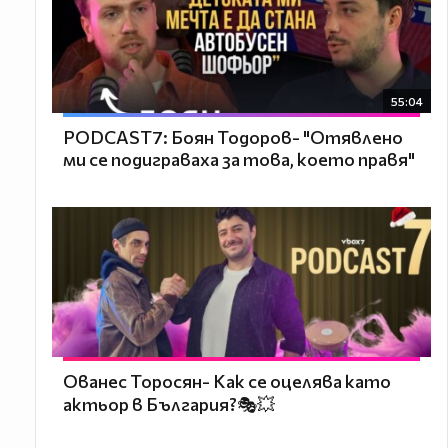
55:04
PODCAST7: ‪Боян Тодоров- "Отявлено
ми се подиграваха за това, което правя"
Ованес Торосян- Как се оцелява като
актьор в България?🎭💥