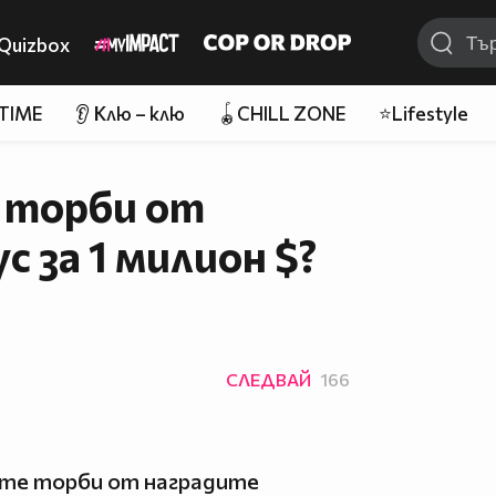
Quizbox
 TIME
👂 Клю – клю
🪀CHILL ZONE
⭐Lifestyle
 торби от
с за 1 милион $?
СЛЕДВАЙ
166
ите торби от наградите