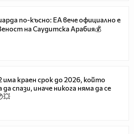
иарда по-късно: EA вече официално е
еност на Саудитска Арабия💰
 2 има краен срок до 2026, който
 да спази, иначе никога няма да се
😯💥