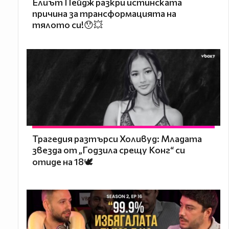
Елиът Пейдж разкри истинската
причина за трансформацията на
тялото си!😯💥
Трагедия разтърси Холивуд: Младата
звезда от „Годзила срещу Конг“ си
отиде на 18🕊️