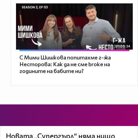
01:05:34
С Мими Шишкова попитахме г-жа
Несторова: Как да не сме broke на
годините на бабите ни?
Новата „Супергърл“ няма нищо