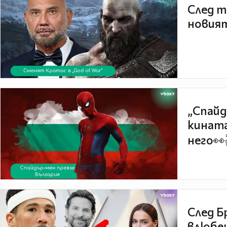
След т
новият
„Спайд
кината
него👀
След Б
влюбен