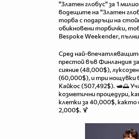
"Златен глобус" за 1 мил
водещите на "Златен глоб
торба с подаръци на стой
обикновени торбички, тов
Bespoke Weekender, пълни
Сред най-впечатляващите
престой във Финландия з
сияние (48,000$), луксозен
(60,000$), и три нощувки 
Кайкос (507,492$). 🛥️🌅 
козметични процедури, к
клетки за 40,000$, както 
2,000$. 🍹