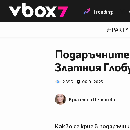
Member of
👾
Trending
🎉 PARTY
Подаръчните
Златния Глобу
2 395
06.01.2025
Кристина Петрова
Какво се крие в подаръчн