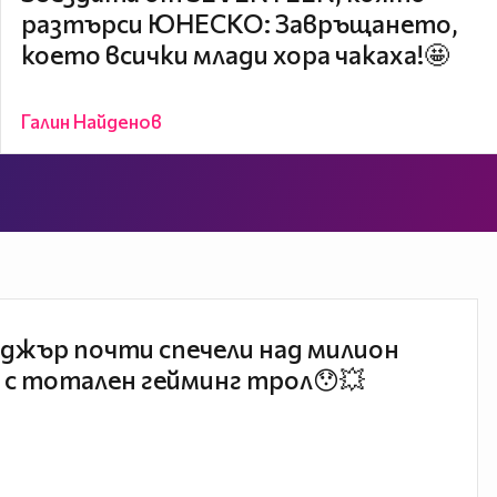
разтърси ЮНЕСКО: Завръщането,
което всички млади хора чакаха!🤩
Галин Найденов
джър почти спечели над милион
 с тотален гейминг трол😯💥