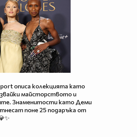
port описа колекцията като
лязвайки майсторството и
ите. Знаменитости като Деми
отнесат поне 25 подаръка от
💎✨