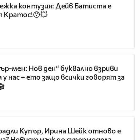
ежка контузия: Дейв Батиста е
 Кратос!😯💥
ър-мен: Нов ден“ буквално взриви
 у нас – ето защо всички говорят за
🎬
радли Купър, Ирина Шейк отново е
а? Новият мъж до супермодела