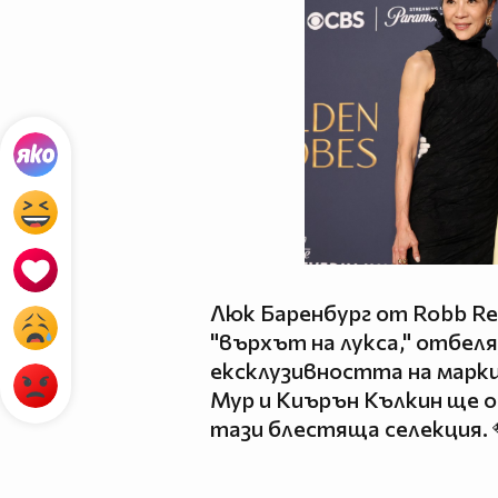
Люк Баренбург от Robb Re
"върхът на лукса," отбе
ексклузивността на марк
Мур и Киърън Кълкин ще 
тази блестяща селекция. 