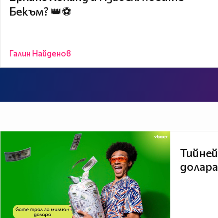
Бекъм? 👑⚽
Галин Найденов
Тийней
долара