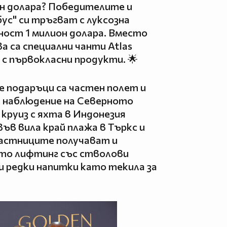
ион долара? Победителите и
ус" си тръгват с луксозна
ност 1 милион долара. Вместо
а са специални чанти Atlas
 с първокласни продукти. 🌟
 подаръци са частен полет и
а наблюдение на Северното
 круиз с яхта в Индонезия
във вила край плажа в Търкс и
Участниците получават и
ато лифтинг със стволови
и редки напитки като текила за