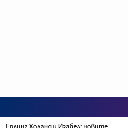
Ерлинг Холанд и Изабел: новите