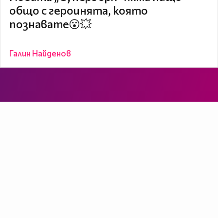
общо с героинята, която
познавате😮💥
Галин Найденов