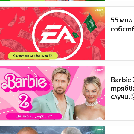
55 мил
собств
Barbie
трябва
случи.