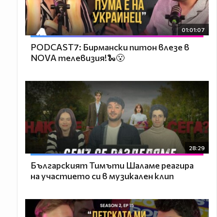
01:01:07
PODCAST7: Бирмански питон влезе в
NOVA телевизия!🐍😮
28:29
Българският Тимъти Шаламе реагира
на участието си в музикален клип