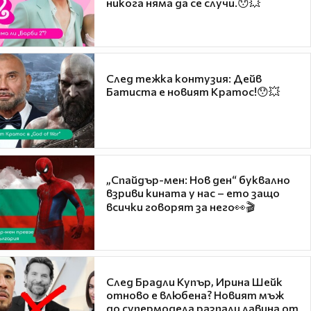
никога няма да се случи.😯💥
След тежка контузия: Дейв
Батиста е новият Кратос!😯💥
„Спайдър-мен: Нов ден“ буквално
взриви кината у нас – ето защо
всички говорят за него👀🎬
След Брадли Купър, Ирина Шейк
отново е влюбена? Новият мъж
до супермодела разпали лавина от