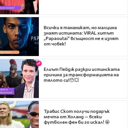
Всички я тананикат, но малцина
знаят истината: VIRAL хитът
„Papaoutai“ всъщност не е изпят
от човек!
Елиът Пейдж разкри истинската
причина за трансформацията на
тялото си!😯💥
Травис Скот получи подарък
мечта от Холанд — всеки
футболен фен би го искал! 🤩