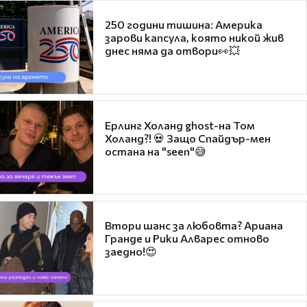
250 години тишина: Америка
зарови капсула, която никой жив
днес няма да отвори👀💥
Ерлинг Холанд ghost-на Том
Холанд?! 💀 Защо Спайдър-мен
остана на "seen"😅
Втори шанс за любовта? Ариана
Гранде и Рики Алварес отново
заедно!😍