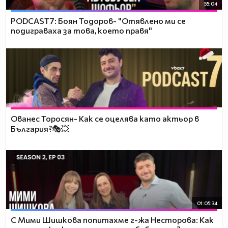
55:04
PODCAST7: ‪Боян Тодоров- "Отявлено ми се
подиграваха за това, което правя"
Ованес Торосян- Как се оцелява като актьор в
България?🎭💥
01:05:34
С Мими Шишкова попитахме г-жа Несторова: Как