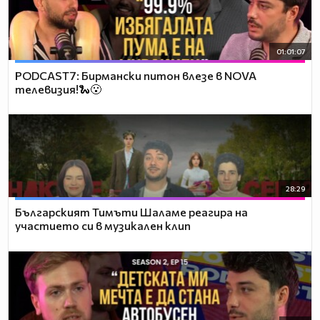
01:01:07
PODCAST7: Бирмански питон влезе в NOVA
телевизия!🐍😮
28:29
Българският Тимъти Шаламе реагира на
участието си в музикален клип