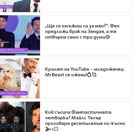
„Ще се омъжиш ли за мен?“: Фен
предложи брак на Зендая, а тя
отвърна само с три думи😅
Кралят на YouTube – младоженец:
MrBeast се ожени!💍🥰
Кой съсипа Фантастичната
четворка? Майлс Телър
проговаря десетилетие по-късно
🎬👀💥