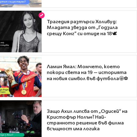
Трагедия разтърси Холивуд:
Младата звезда от „Годзила
срещу Конг“ си отиде на 18🕊️
Ламин Ямал: Момчето, което
покори света на 19 — историята
на новия символ във футбола🤩⚽
Защо Ахил липсва от „Одисей“ на
Кристофър Нолън? Най-
странното решение във филма
всъщност има логика