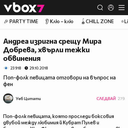
Member of
👾
🎉 PARTY TIME
👂 Клю – клю
🪀CHILL ZONE
⭐Li
Андреа изригна срещу Мира
Добрева, хвърли тежки
обвинения
23 918
29.10.2018
Поп-фолк певицата отговори на въпрос на
фен
Уеб Цитати
СЛЕДВАЙ
279
Поп-фолк певицата, която проследи боксовия
двубой между любимия й Кубрат Пулев и