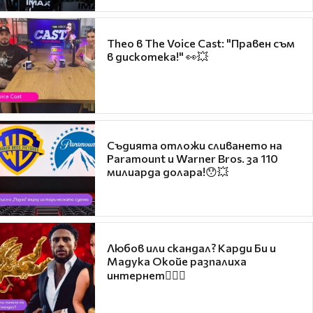
Theo в The Voice Cast: "Правен съм
в дискотека!" 👀💥
Съдията отложи сливането на
Paramount и Warner Bros. за 110
милиарда долара!😯💥
Любов или скандал? Карди Би и
Мадука Окойе разпалиха
интернет❤️‍🔥🔥