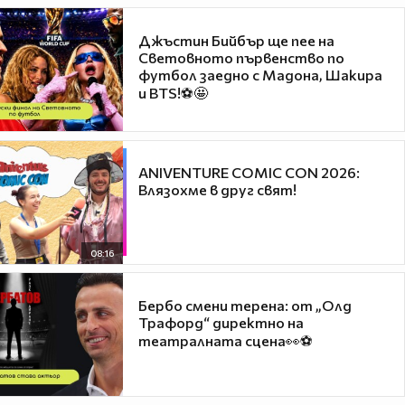
Джъстин Бийбър ще пее на
Световното първенство по
футбол заедно с Мадона, Шакира
и BTS!⚽🤩
ANIVENTURE COMIC CON 2026:
Влязохме в друг свят!
08:16
Бербо смени терена: от „Олд
Трафорд“ директно на
театралната сцена👀⚽