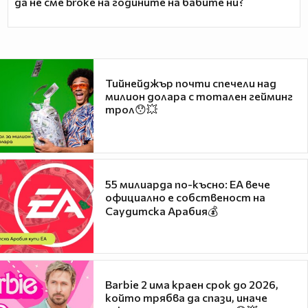
да не сме broke на годините на бабите ни?
Тийнейджър почти спечели над
милион долара с тотален гейминг
трол😯💥
55 милиарда по-късно: EA вече
официално е собственост на
Саудитска Арабия💰
Barbie 2 има краен срок до 2026,
който трябва да спази, иначе