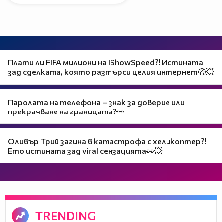
Плати ли FIFA милиони на IShowSpeed?! Истината
зад сделката, която разтърси целия интернет🤑💥
Паролата на телефона – знак за доверие или
прекрачване на границата?👀
Оливър Трий загина в катастрофа с хеликоптер?!
Ето истината зад viral сензацията👀💥
TRENDING