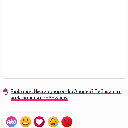
Виж още: Има ли задръжки Андреа? Певицата с
нова порция провокация