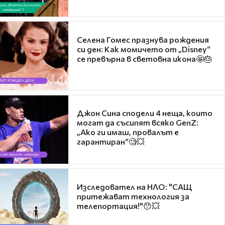
Селена Гомес празнува рождения
си ден: Как момичето от „Disney“
се превърна в световна икона🤩🎂
Джон Сина сподели 4 неща, които
могат да съсипят всяко GenZ:
„Ако ги имаш, провалът е
гарантиран“🧐💥
Изследовател на НЛО: "САЩ
притежават технология за
телепортация!"😯💥