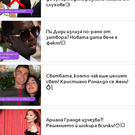
слухове🧐
Пи Диди излиза по-рано от
затвора? Новата дата вече е
факт!💥
Сватбата, която чакаше целият
свят! Кристиано Роналдо се жени!
💍🍾
Ариана Гранде изчезва?!
Решението ѝ шокира всички!😯💥