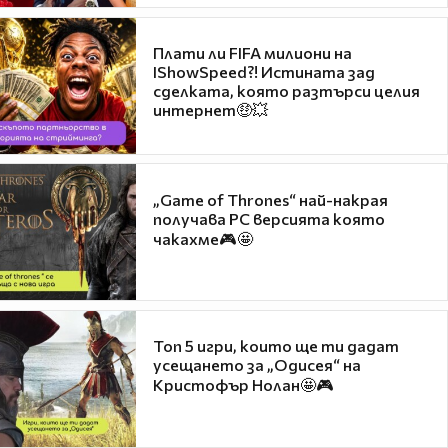
Плати ли FIFA милиони на
IShowSpeed?! Истината зад
сделката, която разтърси целия
интернет🤑💥
„Game of Thrones“ най-накрая
получава PC версията която
чакахме🎮🤩
Топ 5 игри, които ще ти дадат
усещането за „Одисея“ на
Кристофър Нолан🤩🎮