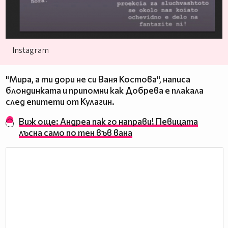
Instagram
"Мира, а ти дори не си Ваня Костова", написа
блондинката и припомни как Добрева е плакала
след епитети от Кулагин.
Виж още: Андреа пак го направи! Певицата
лъсна само по тен във вана