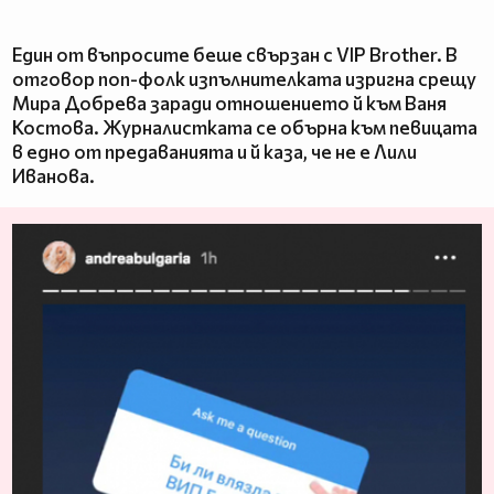
Един от въпросите беше свързан с VIP Brother. В
отговор поп-фолк изпълнителката изригна срещу
Мира Добрева заради отношението й към Ваня
Костова. Журналистката се обърна към певицата
в едно от предаванията и й каза, че не е Лили
Иванова.