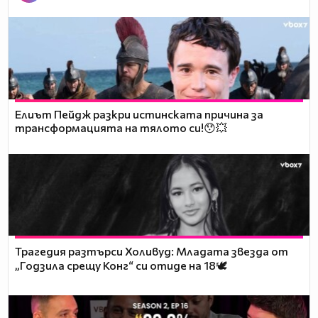
Елиът Пейдж разкри истинската причина за
трансформацията на тялото си!😯💥
Трагедия разтърси Холивуд: Младата звезда от
„Годзила срещу Конг“ си отиде на 18🕊️