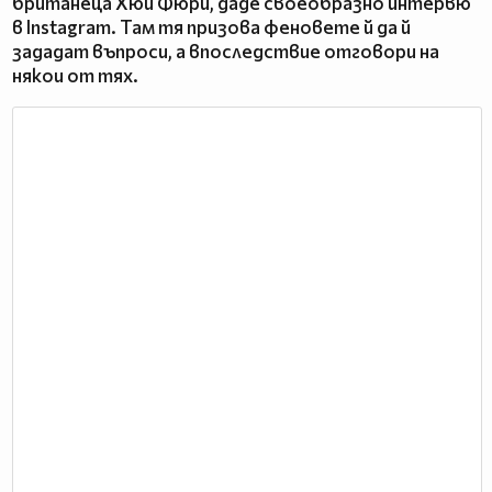
британеца Хюи Фюри, даде своеобразно интервю
в Instagram. Там тя призова феновете й да й
зададат въпроси, а впоследствие отговори на
някои от тях.