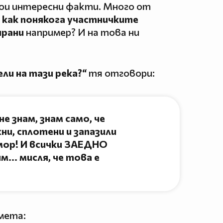
ои интересни факти. Много от
и
как понякога участничките
ирани
например? И на това ни
ли на тази река?“
тя отговори:
не знам, знам само, че
ни, сплотени и запазили
мор! И всички ЗАЕДНО
м... мисля, че това е
емета: