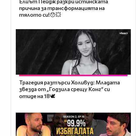
Елиът Пейдж разкри истинската
причина за трансформацията на
тялото си!😯💥
Трагедия разтърси Холивуд: Младата
звезда от „Годзила срещу Конг“ си
отиде на 18🕊️