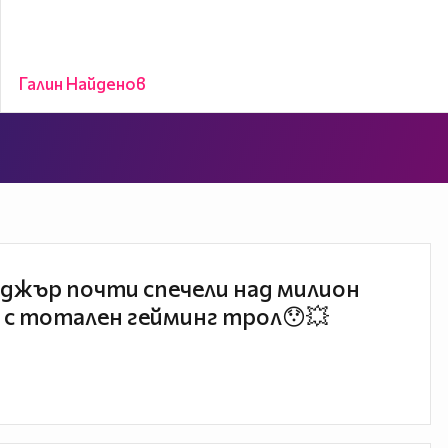
Галин Найденов
джър почти спечели над милион
 с тотален гейминг трол😯💥