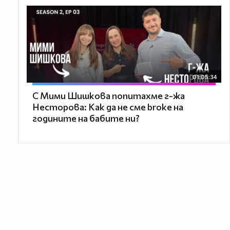
01:05:34
С Мими Шишкова попитахме г-жа
Несторова: Как да не сме broke на
годините на бабите ни?