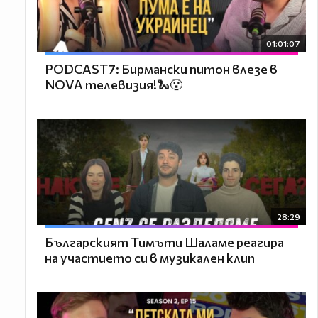
01:01:07
PODCAST7: Бирмански питон влезе в
NOVA телевизия!🐍😮
28:29
Българският Тимъти Шаламе реагира
на участието си в музикален клип