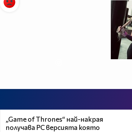
„Game of Thrones“ най-накрая
получава PC версията която