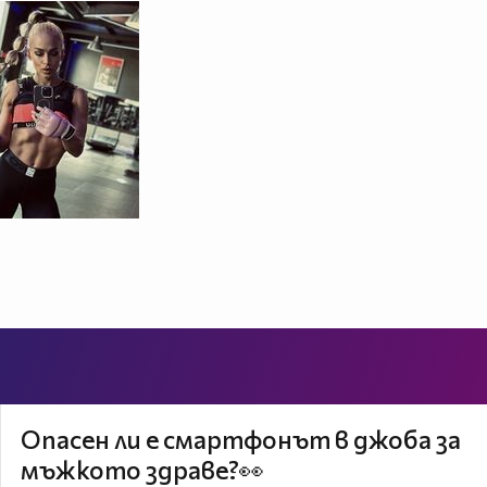
Опасен ли е смартфонът в джоба за
мъжкото здраве?👀