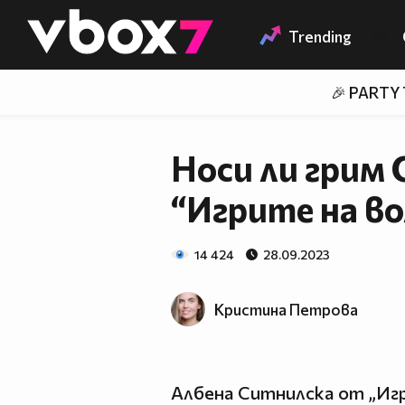
Member of
👾
Trending
🎉 PARTY
Носи ли грим 
“Игрите на во
14 424
28.09.2023
Кристина Петрова
Албена Ситнилска от „Игр