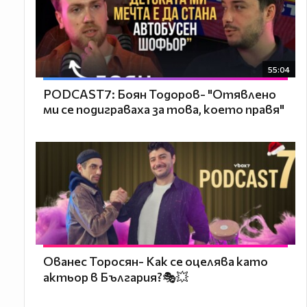
55:04
PODCAST7: ‪Боян Тодоров- "Отявлено
ми се подиграваха за това, което правя"
Ованес Торосян- Как се оцелява като
актьор в България?🎭💥