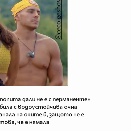
попита дали не е с перманентен
е била с водоустойчива очна
анала на очите й, защото не е
това, че е нямала