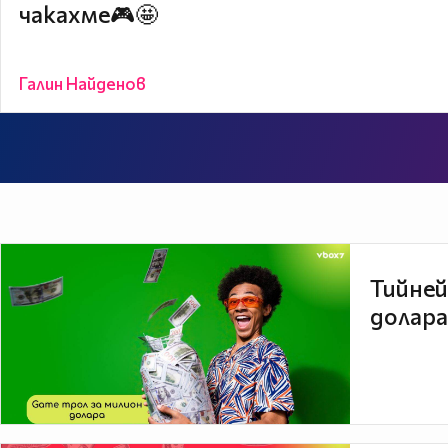
чакахме🎮🤩
Галин Найденов
Тийней
долара