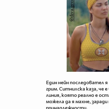
Един нейн последовател я 
грим. Ситнилска каза, че 
линия, която реално е ост
можела да я махне, заради 
принадлежности.