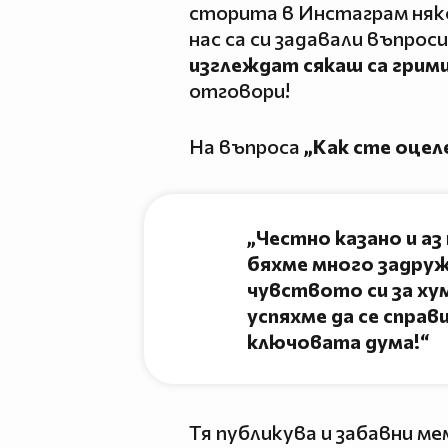
сторита в Инстаграм няк
нас са си задавали въпрос
изглеждат сякаш са грим
отговори!
На въпроса
„Как сте оцеле
„Честно казано и аз 
бяхме много задруж
чувството си за ху
успяхме да се справи
ключовата дума!“
Тя публикува и забавни м