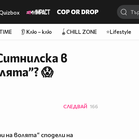
Quizbox
 TIME
👂 Клю – клю
🪀CHILL ZONE
⭐Lifestyle
Ситнилска в
лята”? 😱
СЛЕДВАЙ
166
и на волята“ сподели на