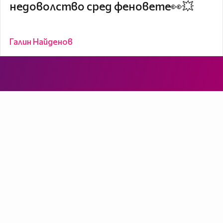
недоволство сред феновете👀💥
Галин Найденов