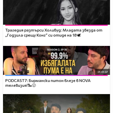
Трагедия разтърси Холивуд: Младата звезда от
„Годзила срещу Конг“ си отиде на 18🕊️
01:01:07
PODCAST7: Бирмански питон влезе в NOVA
телевизия!🐍😮