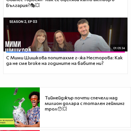
България?🎭💥
01:05:34
С Мими Шишкова попитахме г-жа Несторова: Как
да не сме broke на годините на бабите ни?
Тийнейджър почти спечели над
милион долара с тотален гейминг
трол😯💥