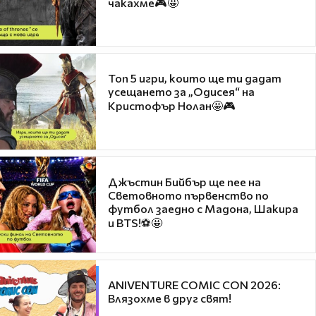
чакахме🎮🤩
Топ 5 игри, които ще ти дадат
усещането за „Одисея“ на
Кристофър Нолан🤩🎮
Джъстин Бийбър ще пее на
Световното първенство по
футбол заедно с Мадона, Шакира
и BTS!⚽🤩
ANIVENTURE COMIC CON 2026:
Влязохме в друг свят!