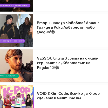
Втори шанс за любовта? Ариана
Гранде и Рики Алварес отново
заедно!😍
VESSOU влиза в света на онлайн
сериалите с „Кварталът на
Реджо“ 🤩🎬
VOID & Girl Code: Всичко за K-pop
сцената и мечтите им