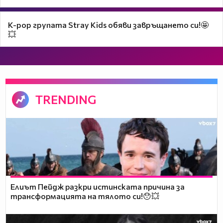
K-pop групата Stray Kids обяви завръщането си!🤩
💥
TRENDING
Елиът Пейдж разкри истинската причина за
трансформацията на тялото си!😯💥