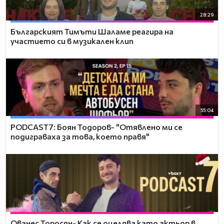
28:29
Българският Тимъти Шаламе реагира на
участието си в музикален клип
55:04
PODCAST7: ‪Боян Тодоров- "Отявлено ми се
подиграваха за това, което правя"
Ованес Торосян- Как се оцелява като актьор в