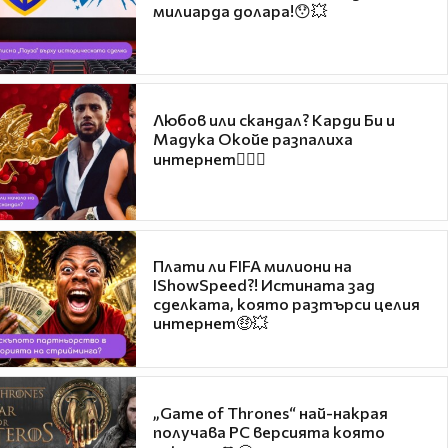
милиарда долара!😯💥
Любов или скандал? Карди Би и
Мадука Окойе разпалиха
интернет❤️‍🔥🔥
Плати ли FIFA милиони на
IShowSpeed?! Истината зад
сделката, която разтърси целия
интернет🤑💥
„Game of Thrones“ най-накрая
получава PC версията която