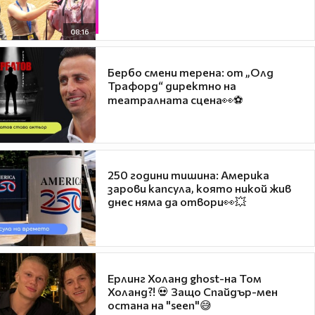
08:16
Бербо смени терена: от „Олд
Трафорд“ директно на
театралната сцена👀⚽
250 години тишина: Америка
зарови капсула, която никой жив
днес няма да отвори👀💥
Ерлинг Холанд ghost-на Том
Холанд?! 💀 Защо Спайдър-мен
остана на "seen"😅