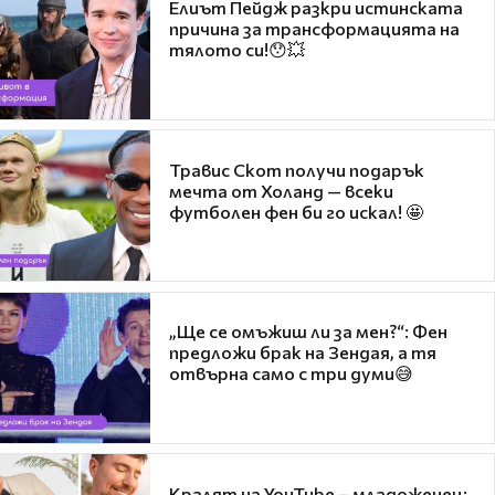
Елиът Пейдж разкри истинската
причина за трансформацията на
тялото си!😯💥
Травис Скот получи подарък
мечта от Холанд — всеки
футболен фен би го искал! 🤩
„Ще се омъжиш ли за мен?“: Фен
предложи брак на Зендая, а тя
отвърна само с три думи😅
Кралят на YouTube – младоженец: