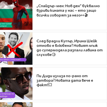
„Спайдър-мен: Нов ден“ буквално
взриви кината у нас – ето защо
всички говорят за него👀🎬
След Брадли Купър, Ирина Шейк
отново е влюбена? Новият мъж
до супермодела разпали лавина от
слухове🧐
Пи Диди излиза по-рано от
затвора? Новата дата вече е
факт!💥