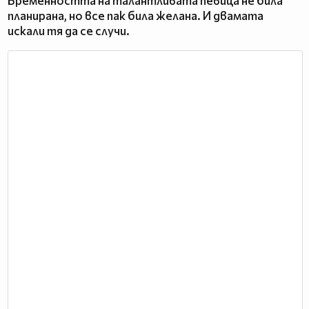
Бременността на талантливата певица не била
планирана, но все пак била желана. И двамата
искали тя да се случи.