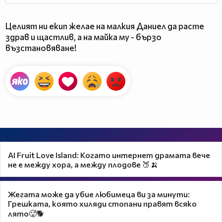
Целият ни екип желае на малкия Даниел да расте
здрав и щастлив, а на майка му - бързо
възстановяване!
AI Fruit Love Island: Когато интернет драмата вече
не е между хора, а между плодове 🍑🍌
Жегата може да убие любимеца ви за минути:
Грешката, която хиляди стопани правят всяко
лято🥵🐕