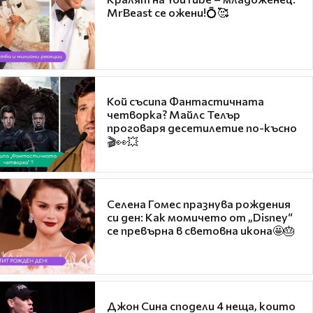
MrBeast се ожени!💍🥰
Кой съсипа Фантастичната
четворка? Майлс Телър
проговаря десетилетие по-късно
🎬👀💥
Селена Гомес празнува рождения
си ден: Как момичето от „Disney“
се превърна в световна икона🤩🎂
Джон Сина сподели 4 неща, които