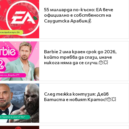
55 милиарда по-късно: EA вече
официално е собственост на
Саудитска Арабия💰
Barbie 2 има краен срок до 2026,
който трябва да спази, иначе
никога няма да се случи.😯💥
След тежка контузия: Дейв
Батиста е новият Кратос!😯💥