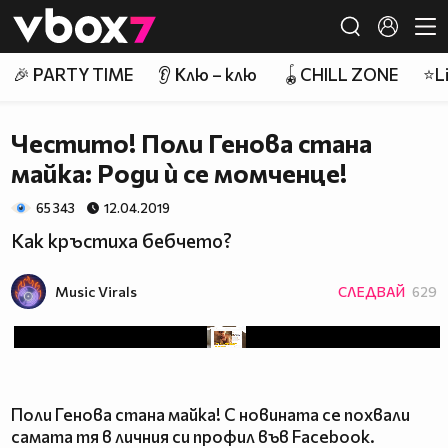
Member of
👾
🎉 PARTY TIME
👂 Клю – клю
🪀CHILL ZONE
⭐Li
Честито! Поли Генова стана
майка: Роди ѝ се момченце!
65 343
12.04.2019
Как кръстиха бебчето?
Music Virals
СЛЕДВАЙ
629
Поли Генова стана майка! С новината се похвали
самата тя в личния си профил във Facebook.