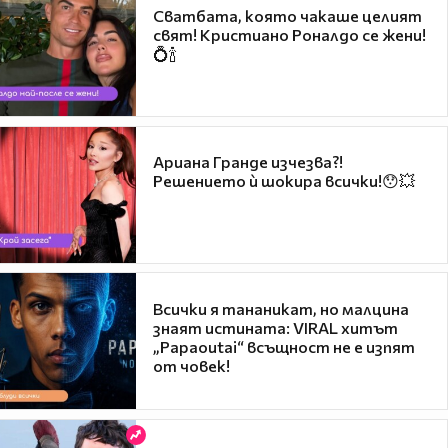
Сватбата, която чакаше целият
свят! Кристиано Роналдо се жени!
💍🍾
Ариана Гранде изчезва?!
Решението ѝ шокира всички!😯💥
Всички я тананикат, но малцина
знаят истината: VIRAL хитът
„Papaoutai“ всъщност не е изпят
от човек!