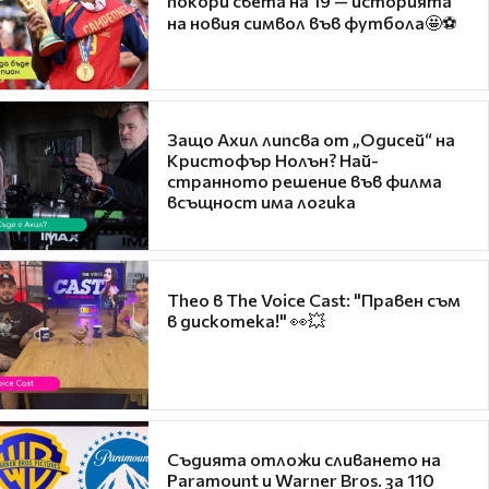
покори света на 19 — историята
на новия символ във футбола🤩⚽
Защо Ахил липсва от „Одисей“ на
Кристофър Нолън? Най-
странното решение във филма
всъщност има логика
Theo в The Voice Cast: "Правен съм
в дискотека!" 👀💥
Съдията отложи сливането на
Paramount и Warner Bros. за 110