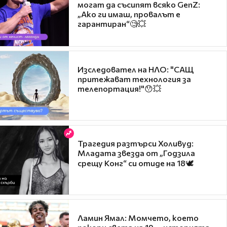
могат да съсипят всяко GenZ:
„Ако ги имаш, провалът е
гарантиран“🧐💥
Изследовател на НЛО: "САЩ
притежават технология за
телепортация!"😯💥
Трагедия разтърси Холивуд:
Младата звезда от „Годзила
срещу Конг“ си отиде на 18🕊️
Ламин Ямал: Момчето, което