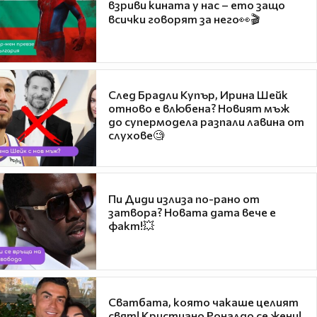
взриви кината у нас – ето защо
всички говорят за него👀🎬
След Брадли Купър, Ирина Шейк
отново е влюбена? Новият мъж
до супермодела разпали лавина от
слухове🧐
Пи Диди излиза по-рано от
затвора? Новата дата вече е
факт!💥
Сватбата, която чакаше целият
свят! Кристиано Роналдо се жени!