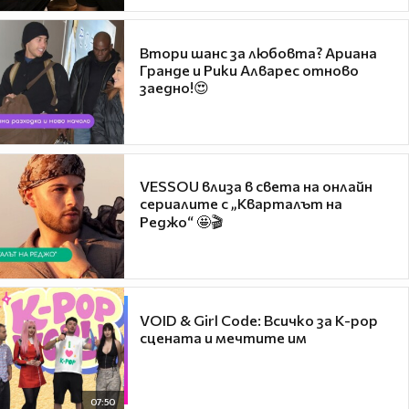
Втори шанс за любовта? Ариана
Гранде и Рики Алварес отново
заедно!😍
VESSOU влиза в света на онлайн
сериалите с „Кварталът на
Реджо“ 🤩🎬
VOID & Girl Code: Всичко за K-pop
сцената и мечтите им
07:50