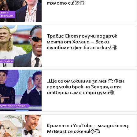
тялото си!😯💥
Травис Скот получи подарък
мечта от Холанд — всеки
футболен фен би го искал! 🤩
„Ще се омъжиш ли за мен?“: Фен
предложи брак на Зендая, а тя
отвърна само с три думи😅
Кралят на YouTube – младоженец:
MrBeast се ожени!💍🥰