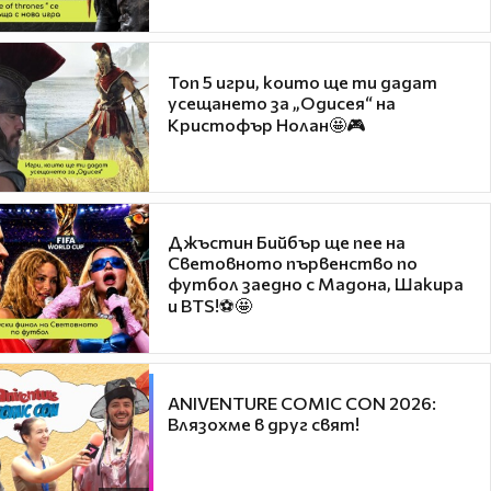
Топ 5 игри, които ще ти дадат
усещането за „Одисея“ на
Кристофър Нолан🤩🎮
Джъстин Бийбър ще пее на
Световното първенство по
футбол заедно с Мадона, Шакира
и BTS!⚽🤩
ANIVENTURE COMIC CON 2026:
Влязохме в друг свят!