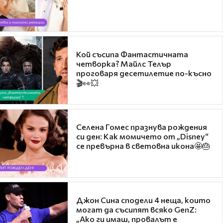
Кой съсипа Фантастичната
четворка? Майлс Телър
проговаря десетилетие по-късно
🎬👀💥
Селена Гомес празнува рождения
си ден: Как момичето от „Disney“
се превърна в световна икона🤩🎂
Джон Сина сподели 4 неща, които
могат да съсипят всяко GenZ:
„Ако ги имаш, провалът е