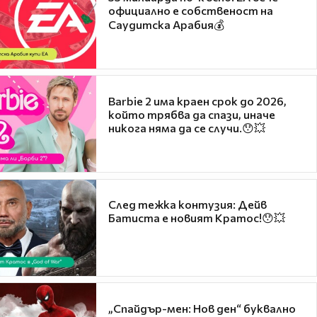
официално е собственост на
Саудитска Арабия💰
Barbie 2 има краен срок до 2026,
който трябва да спази, иначе
никога няма да се случи.😯💥
След тежка контузия: Дейв
Батиста е новият Кратос!😯💥
„Спайдър-мен: Нов ден“ буквално