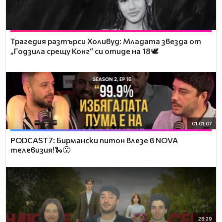
Трагедия разтърси Холивуд: Младата звезда от
„Годзила срещу Конг“ си отиде на 18🕊️
01:01:07
PODCAST7: Бирмански питон влезе в NOVA
телевизия!🐍😮
28:29