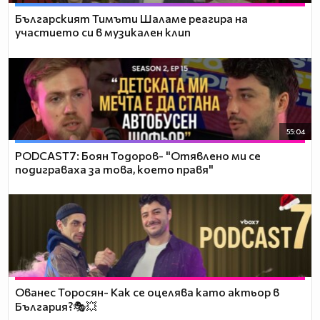
Българският Тимъти Шаламе реагира на
участието си в музикален клип
55:04
PODCAST7: ‪Боян Тодоров- "Отявлено ми се
подиграваха за това, което правя"
Ованес Торосян- Как се оцелява като актьор в
България?🎭💥