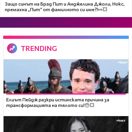
Защо синът на Брад Пит и Анджелина Джоли, Нокс,
премахна „Пит“ от фамилното си име?!👀💥
TRENDING
Елиът Пейдж разкри истинската причина за
трансформацията на тялото си!😯💥