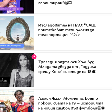
гарантиран“🧐💥
Изследовател на НЛО: "САЩ
притежават технология за
телепортация!"😯💥
Трагедия разтърси Холивуд:
Младата звезда от „Годзила
срещу Конг“ си отиде на 18🕊️
Ламин Ямал: Момчето, което
покори света на 19 — историята
на новия символ във футбола🤩⚽