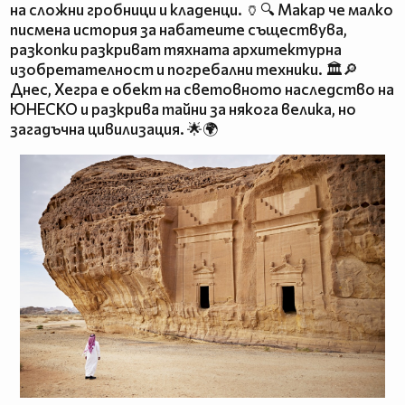
на сложни гробници и кладенци. 🏺🔍 Макар че малко
писмена история за набатеите съществува,
разкопки разкриват тяхната архитектурна
изобретателност и погребални техники. 🏛️🔎
Днес, Хегра е обект на световното наследство на
ЮНЕСКО и разкрива тайни за някога велика, но
загадъчна цивилизация. 🌟🌍