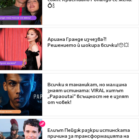
💍🍾
Ариана Гранде изчезва?!
Решението ѝ шокира всички!😯💥
Всички я тананикат, но малцина
знаят истината: VIRAL хитът
„Papaoutai“ всъщност не е изпят
от човек!
Елиът Пейдж разкри истинската
причина за трансформацията на