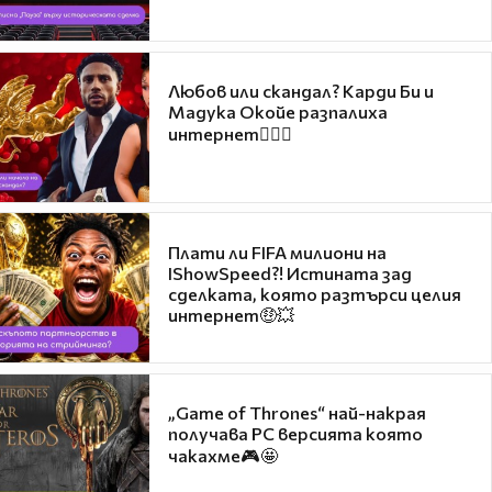
Любов или скандал? Карди Би и
Мадука Окойе разпалиха
интернет❤️‍🔥🔥
Плати ли FIFA милиони на
IShowSpeed?! Истината зад
сделката, която разтърси целия
интернет🤑💥
„Game of Thrones“ най-накрая
получава PC версията която
чакахме🎮🤩