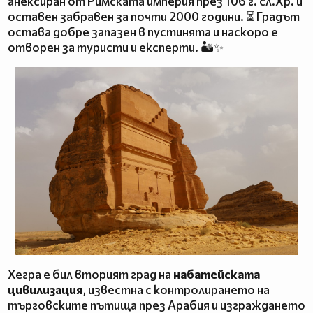
анексиран от Римската империя през 106 г. сл.Хр. и
оставен забравен за почти 2000 години. ⏳ Градът
остава добре запазен в пустинята и наскоро е
отворен за туристи и експерти. 🏜️✨
Хегра е бил вторият град на
набатейската
цивилизация
, известна с контролирането на
търговските пътища през Арабия и изграждането