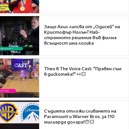
Защо Ахил липсва от „Одисей“ на
Кристофър Нолън? Най-
странното решение във филма
всъщност има логика
Theo в The Voice Cast: "Правен съм
в дискотека!" 👀💥
Съдията отложи сливането на
Paramount и Warner Bros. за 110
милиарда долара!😯💥