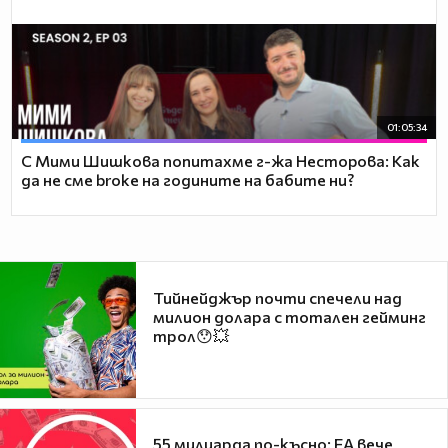
01:05:34
С Мими Шишкова попитахме г-жа Несторова: Как
да не сме broke на годините на бабите ни?
Тийнейджър почти спечели над
милион долара с тотален гейминг
трол😯💥
55 милиарда по-късно: EA вече