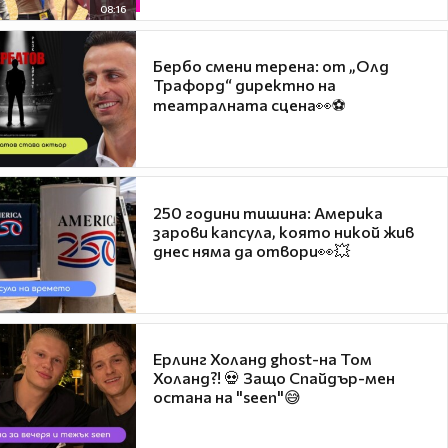
08:16
Бербо смени терена: от „Олд
Трафорд“ директно на
театралната сцена👀⚽
250 години тишина: Америка
зарови капсула, която никой жив
днес няма да отвори👀💥
Ерлинг Холанд ghost-на Том
Холанд?! 💀 Защо Спайдър-мен
остана на "seen"😅