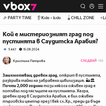
Member of
👾
🎉 PARTY TIME
👂 Клю – клю
🪀CHILL ZONE
⭐Li
Кой е мистериозният град под
пустинята в Саудитска Арабия?
5 447
15.08.2024
Кристина Петрова
СЛЕДВАЙ
166
Зашеметяващ древен град
, открит в пустинята,
разкрива тайни на забравена цивилизация. 🏜️🏛️
Почти 2,000 години
този някога оживен град е
потъвал под пясъците на пустинята. Хегра,
древен град в Саудитска Арабия, е бил оживен
търговски център през I век сл.Хр., преди да бъде