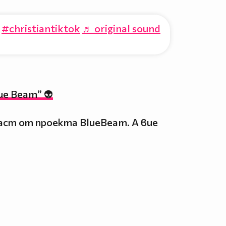
#christiantiktok
♬ original sound
e Beam” 👽
част от проекта BlueBeam. А вие