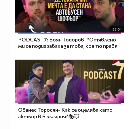
55:04
PODCAST7: ‪Боян Тодоров- "Отявлено
ми се подиграваха за това, което правя"
Ованес Торосян- Как се оцелява като
актьор в България?🎭💥