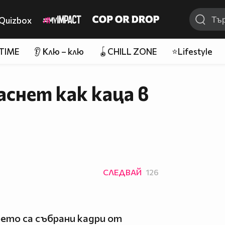
Quizbox
 TIME
👂 Клю – клю
🪀CHILL ZONE
⭐Lifestyle
снет как каца в
СЛЕДВАЙ
126
което са събрани кадри от