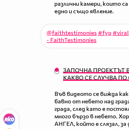
различни камери, които са
едно и също явление.
@faithtestimonies
#fyp
#viral
- FaithTestimonies
ЗАПОЧНА ПРОЕКТЪТ B
КАКВО СЕ СЛУЧВА ПО 
Във видеото се вижда как
бавно от небето над града
града, след като е постоя
много бързо в небето. Хо
АНГЕЛ, който е слязал, за 