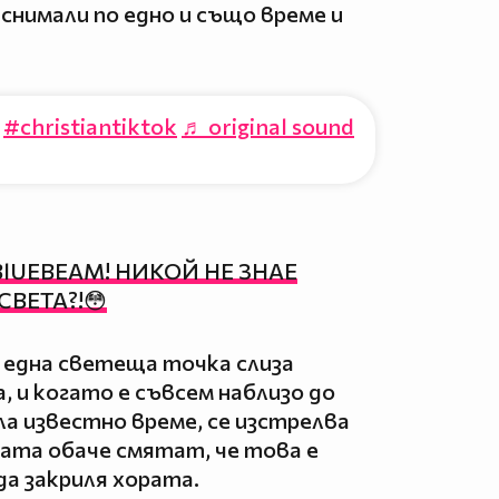
 снимали по едно и също време и
#christiantiktok
♬ original sound
lUEBEAM! НИКОЙ НЕ ЗНАЕ
СВЕТА?!😳
 една светеща точка слиза
, и когато е съвсем наблизо до
ла известно време, се изстрелва
рата обаче смятат, че това е
да закриля хората.