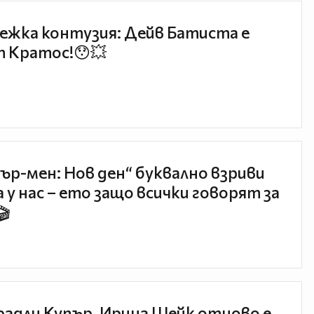
ежка контузия: Дейв Батиста е
 Кратос!😯💥
ър-мен: Нов ден“ буквално взриви
 у нас – ето защо всички говорят за
🎬
радли Купър, Ирина Шейк отново е