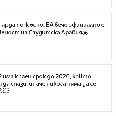
иарда по-късно: EA вече официално е
еност на Саудитска Арабия💰
 2 има краен срок до 2026, който
 да спази, иначе никога няма да се
😯💥