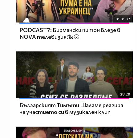
01:01:07
PODCAST7: Бирмански питон влезе в
NOVA телевизия!🐍😮
28:29
Българският Тимъти Шаламе реагира
на участието си в музикален клип