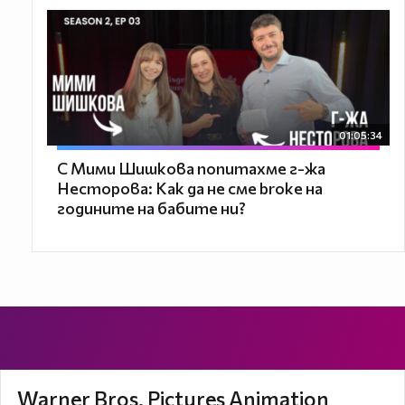
01:05:34
С Мими Шишкова попитахме г-жа
Несторова: Как да не сме broke на
годините на бабите ни?
Warner Bros. Pictures Animation