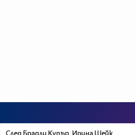
След Брадли Купър, Ирина Шейк