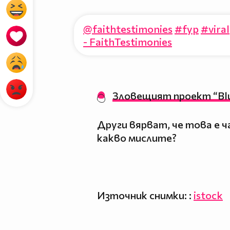
@faithtestimonies
#fyp
#viral
- FaithTestimonies
Зловещият проект “Blu
Други вярват, че това е 
какво мислите?
Източник снимки: :
istock