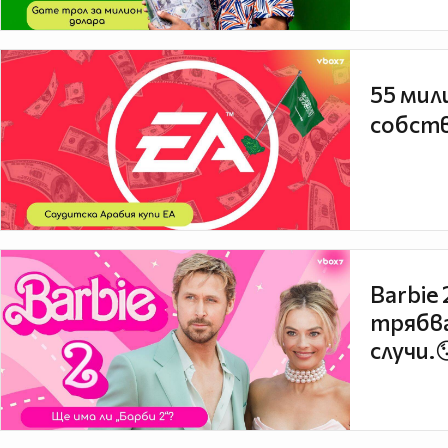
55 мил
собств
Barbie
трябва
случи.