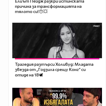
Елиът Пейдж разкри истинската
причина за трансформацията на
тялото си!😯💥
Трагедия разтърси Холивуд: Младата
звезда от „Годзила срещу Конг“ си
отиде на 18🕊️