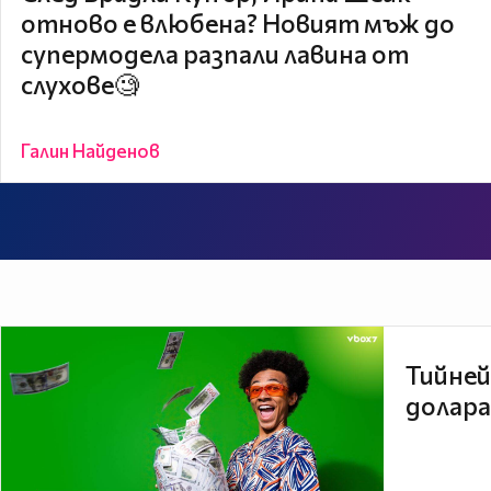
отново е влюбена? Новият мъж до
супермодела разпали лавина от
слухове🧐
Галин Найденов
Тийней
долара