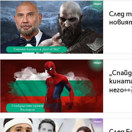
След т
новият
„Спайд
кината
него👀
След Б