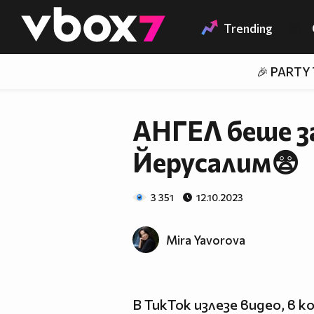
Member of
👾
Trending
🎉 PARTY
АНГЕЛ беше за
Йерусалим😨
3 351
12.10.2023
Mira Yavorova
В ТикТок излезе видео, в 