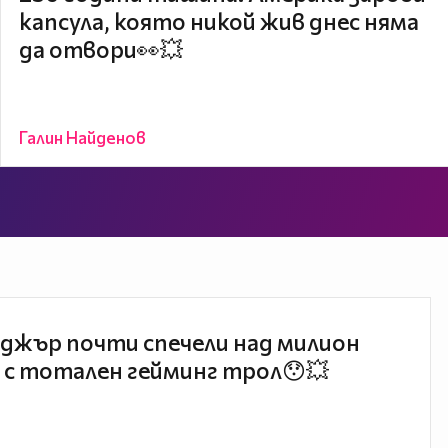
капсула, която никой жив днес няма
да отвори👀💥
Галин Найденов
джър почти спечели над милион
 с тотален гейминг трол😯💥