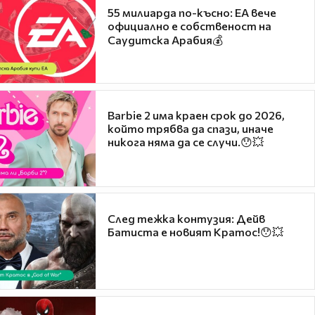
55 милиарда по-късно: EA вече
официално е собственост на
Саудитска Арабия💰
Barbie 2 има краен срок до 2026,
който трябва да спази, иначе
никога няма да се случи.😯💥
След тежка контузия: Дейв
Батиста е новият Кратос!😯💥