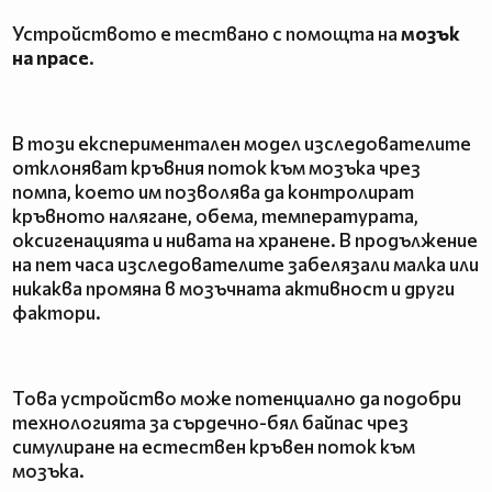
Устройството е тествано с помощта на
мозък
на прасе
.
В този експериментален модел изследователите
отклоняват кръвния поток към мозъка чрез
помпа, което им позволява да контролират
кръвното налягане, обема, температурата,
оксигенацията и нивата на хранене. В продължение
на пет часа изследователите забелязали малка или
никаква промяна в мозъчната активност и други
фактори.
Това устройство може потенциално да подобри
технологията за сърдечно-бял байпас чрез
симулиране на естествен кръвен поток към
мозъка.