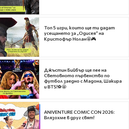
Топ 5 игри, които ще ти дадат
усещането за „Одисея“ на
Кристофър Нолан🤩🎮
Джъстин Бийбър ще пее на
Световното първенство по
футбол заедно с Мадона, Шакира
и BTS!⚽🤩
ANIVENTURE COMIC CON 2026:
Влязохме в друг свят!