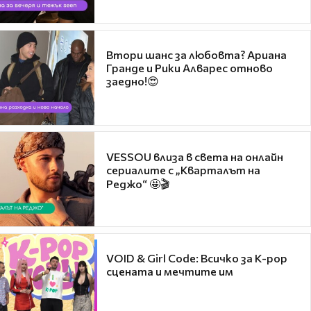
Втори шанс за любовта? Ариана
Гранде и Рики Алварес отново
заедно!😍
VESSOU влиза в света на онлайн
сериалите с „Кварталът на
Реджо“ 🤩🎬
VOID & Girl Code: Всичко за K-pop
сцената и мечтите им