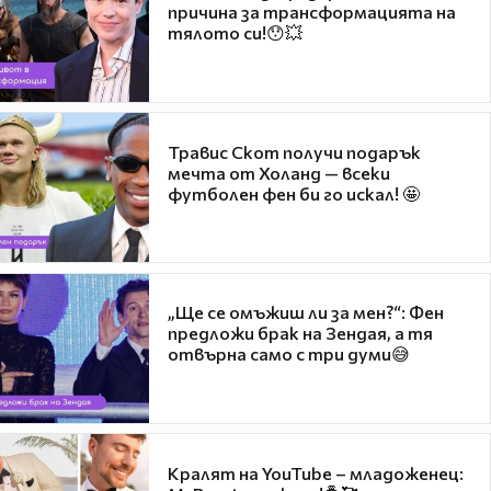
причина за трансформацията на
тялото си!😯💥
Травис Скот получи подарък
мечта от Холанд — всеки
футболен фен би го искал! 🤩
„Ще се омъжиш ли за мен?“: Фен
предложи брак на Зендая, а тя
отвърна само с три думи😅
Кралят на YouTube – младоженец: