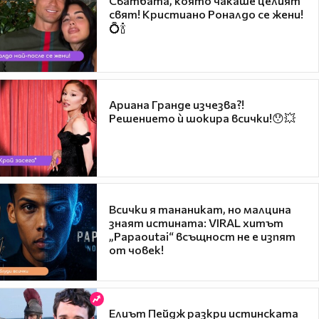
Сватбата, която чакаше целият
свят! Кристиано Роналдо се жени!
💍🍾
Ариана Гранде изчезва?!
Решението ѝ шокира всички!😯💥
Всички я тананикат, но малцина
знаят истината: VIRAL хитът
„Papaoutai“ всъщност не е изпят
от човек!
Елиът Пейдж разкри истинската