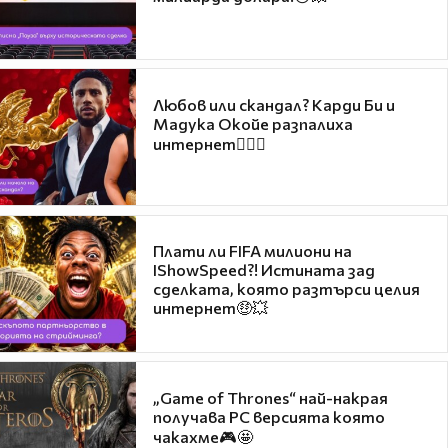
Любов или скандал? Карди Би и
Мадука Окойе разпалиха
интернет❤️‍🔥🔥
Плати ли FIFA милиони на
IShowSpeed?! Истината зад
сделката, която разтърси целия
интернет🤑💥
„Game of Thrones“ най-накрая
получава PC версията която
чакахме🎮🤩