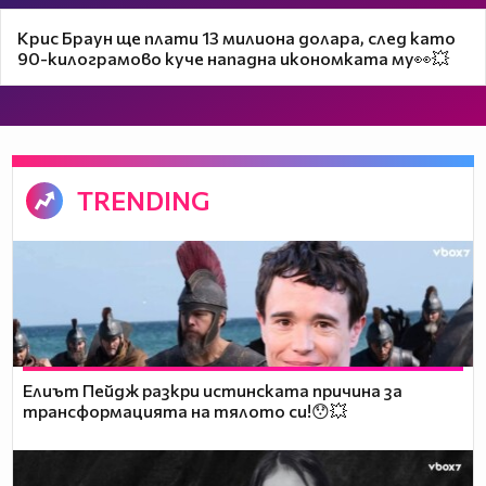
Крис Браун ще плати 13 милиона долара, след като
90-килограмово куче нападна икономката му👀💥
TRENDING
Елиът Пейдж разкри истинската причина за
трансформацията на тялото си!😯💥