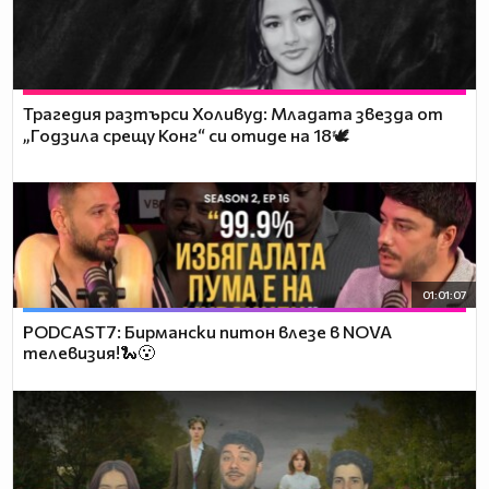
Трагедия разтърси Холивуд: Младата звезда от
„Годзила срещу Конг“ си отиде на 18🕊️
01:01:07
PODCAST7: Бирмански питон влезе в NOVA
телевизия!🐍😮