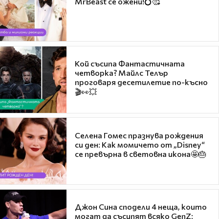
MrBeast се ожени!💍🥰
Кой съсипа Фантастичната
четворка? Майлс Телър
проговаря десетилетие по-късно
🎬👀💥
Селена Гомес празнува рождения
си ден: Как момичето от „Disney“
се превърна в световна икона🤩🎂
Джон Сина сподели 4 неща, които
могат да съсипят всяко GenZ: