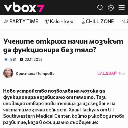
Member of
👾
🎉 PARTY TIME
👂 Клю – клю
🪀CHILL ZONE
⭐Li
Учените откриха начин мозъкът
да функционира без тяло?
861
22.11.2023
Кристина Петрова
СЛЕДВАЙ
166
Ново устройство позволява на мозъка да
функционира независимо от тялото.
Тази
иновация отваря нови пътища за изследване на
чистата мозъчна дейност. Хуан Паскуал от UT
Southwestern Medical Center, който ръководи това
развитие, каза в официално съобщение: