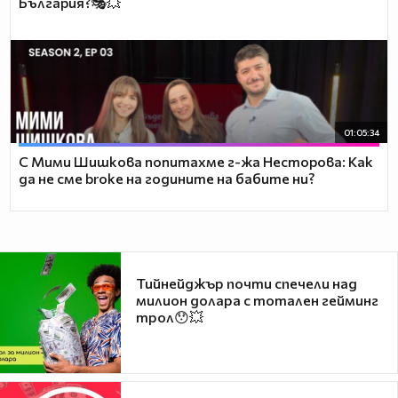
България?🎭💥
01:05:34
С Мими Шишкова попитахме г-жа Несторова: Как
да не сме broke на годините на бабите ни?
Тийнейджър почти спечели над
милион долара с тотален гейминг
трол😯💥