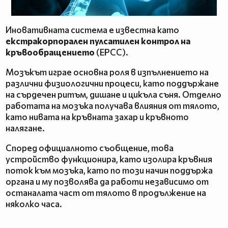
Иновативната система е известна като
екстракорпорален пулсатилен контрол на
кръвообращението
(EPCC).
Мозъкът играе основна роля в изпълнението на
различни физиологични процеси, като поддържане
на сърдечен ритъм, дишане и цикъла съня. Отделно
работата на мозъка получава влияния от тялото,
като нивата на кръвната захар и кръвното
налягане.
Според официалното съобщение, това
устройство функционира, като изолира кръвния
поток към мозъка, като по този начин поддържа
органа и му позволява да работи независимо от
останалата част от тялото в продължение на
няколко часа.