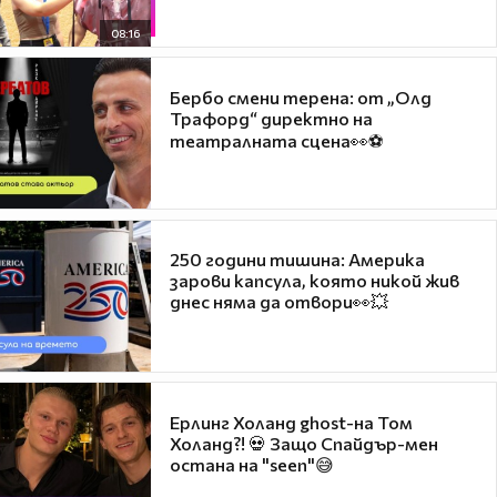
08:16
Бербо смени терена: от „Олд
Трафорд“ директно на
театралната сцена👀⚽
250 години тишина: Америка
зарови капсула, която никой жив
днес няма да отвори👀💥
Ерлинг Холанд ghost-на Том
Холанд?! 💀 Защо Спайдър-мен
остана на "seen"😅