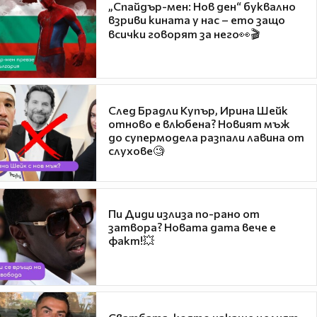
„Спайдър-мен: Нов ден“ буквално
взриви кината у нас – ето защо
всички говорят за него👀🎬
След Брадли Купър, Ирина Шейк
отново е влюбена? Новият мъж
до супермодела разпали лавина от
слухове🧐
Пи Диди излиза по-рано от
затвора? Новата дата вече е
факт!💥