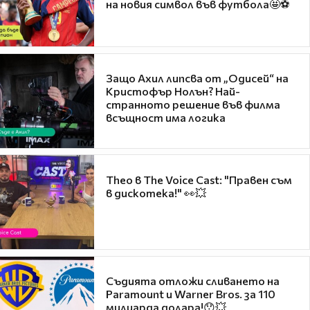
на новия символ във футбола🤩⚽
Защо Ахил липсва от „Одисей“ на
Кристофър Нолън? Най-
странното решение във филма
всъщност има логика
Theo в The Voice Cast: "Правен съм
в дискотека!" 👀💥
Съдията отложи сливането на
Paramount и Warner Bros. за 110
милиарда долара!😯💥