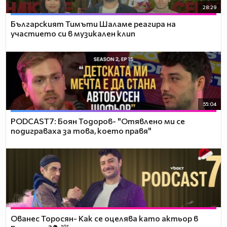
28:29
Българският Тимъти Шаламе реагира на
участието си в музикален клип
55:04
PODCAST7: ‪Боян Тодоров- "Отявлено ми се
подиграваха за това, което правя"
Ованес Торосян- Как се оцелява като актьор в