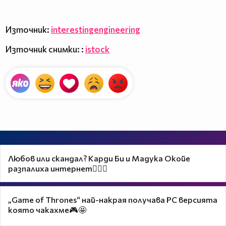
Източник:
interestingengineering
Източник снимки: :
istock
Любов или скандал? Карди Би и Мадука Окойе
разпалиха интернет❤️‍🔥🔥
„Game of Thrones“ най-накрая получава PC версията
която чакахме🎮🤩