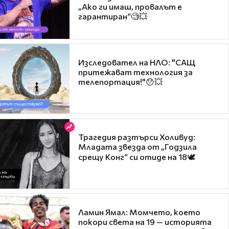
„Ако ги имаш, провалът е
гарантиран“🧐💥
Изследовател на НЛО: "САЩ
притежават технология за
телепортация!"😯💥
Трагедия разтърси Холивуд:
Младата звезда от „Годзила
срещу Конг“ си отиде на 18🕊️
Ламин Ямал: Момчето, което
покори света на 19 — историята