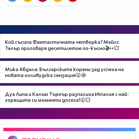
Кой съсипа Фантастичната четворка? Майлс
Телър проговаря десетилетие по-късно🎬👀💥
Мика Абдала: Българските корени зад успеха на
новата холивудска сензация😮🤩
Дуа Липа и Калъм Търнър разпалиха Италия с най-
горещите си моменти досега!😮💥