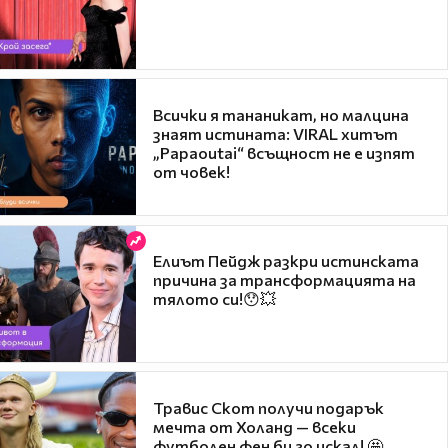
Всички я тананикат, но малцина
знаят истината: VIRAL хитът
„Papaoutai“ всъщност не е изпят
от човек!
Елиът Пейдж разкри истинската
причина за трансформацията на
тялото си!😯💥
Травис Скот получи подарък
мечта от Холанд — всеки
футболен фен би го искал! 🤩