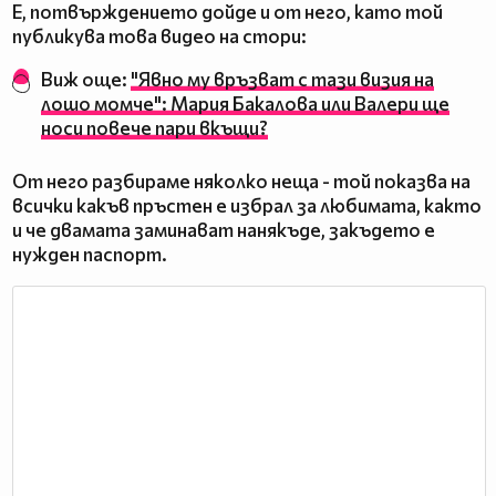
Е, потвърждението дойде и от него, като той
публикува това видео на стори:
Виж още:
"Явно му връзват с тази визия на
лошо момче": Мария Бакалова или Валери ще
носи повече пари вкъщи?
От него разбираме няколко неща - той показва на
всички какъв пръстен е избрал за любимата, както
и че двамата заминават нанякъде, закъдето е
нужден паспорт.