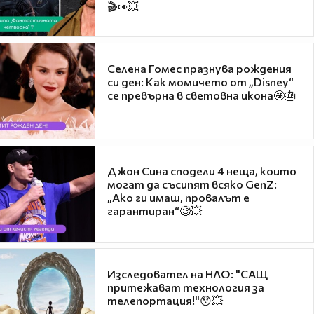
🎬👀💥
Селена Гомес празнува рождения
си ден: Как момичето от „Disney“
се превърна в световна икона🤩🎂
Джон Сина сподели 4 неща, които
могат да съсипят всяко GenZ:
„Ако ги имаш, провалът е
гарантиран“🧐💥
Изследовател на НЛО: "САЩ
притежават технология за
телепортация!"😯💥