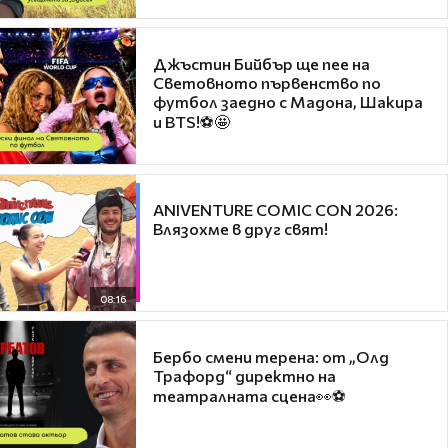
Джъстин Бийбър ще пее на
Световното първенство по
футбол заедно с Мадона, Шакира
и BTS!⚽🤩
ANIVENTURE COMIC CON 2026:
Влязохме в друг свят!
08:16
Бербо смени терена: от „Олд
Трафорд“ директно на
театралната сцена👀⚽