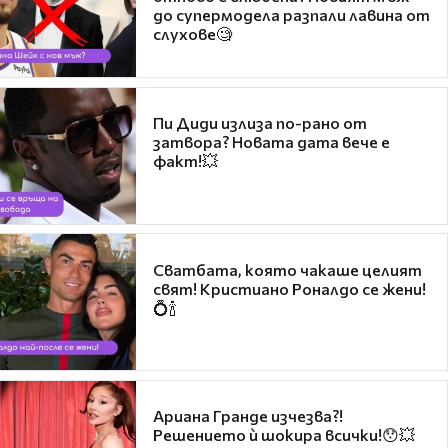
до супермодела разпали лавина от
слухове🧐
Пи Диди излиза по-рано от
затвора? Новата дата вече е
факт!💥
Сватбата, която чакаше целият
свят! Кристиано Роналдо се жени!
💍🍾
Ариана Гранде изчезва?!
Решението ѝ шокира всички!😯💥