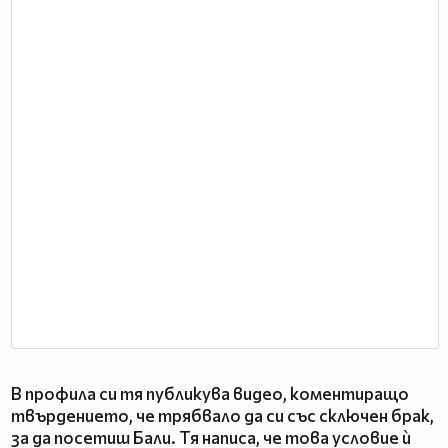
В профила си тя публикува видео, коментиращо
твърдението, че трябвало да си със сключен брак,
за да посетиш Бали. Тя написа, че това условие ѝ