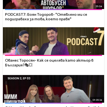
55:04
PODCAST7: ‪Боян Тодоров- "Отявлено ми се
подиграваха за това, което правя"
Ованес Торосян- Как се оцелява като актьор в
България?🎭💥
01:05:34