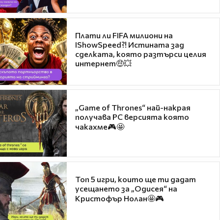
Плати ли FIFA милиони на
IShowSpeed?! Истината зад
сделката, която разтърси целия
интернет🤑💥
„Game of Thrones“ най-накрая
получава PC версията която
чакахме🎮🤩
Топ 5 игри, които ще ти дадат
усещането за „Одисея“ на
Кристофър Нолан🤩🎮