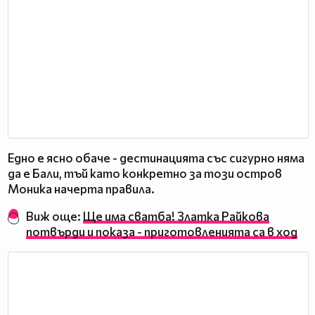
Едно е ясно обаче - дестинацията със сигурно няма
да е Бали, тъй като конкретно за този остров
Моника начерта правила.
Виж още:
Ще има сватба! Златка Райкова
потвърди и показа - приготовленията са в ход