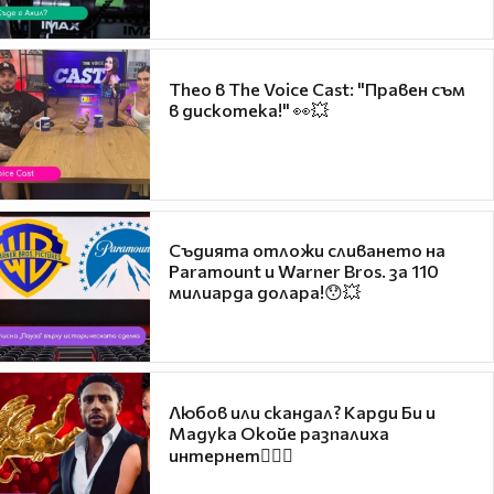
Theo в The Voice Cast: "Правен съм
в дискотека!" 👀💥
Съдията отложи сливането на
Paramount и Warner Bros. за 110
милиарда долара!😯💥
Любов или скандал? Карди Би и
Мадука Окойе разпалиха
интернет❤️‍🔥🔥