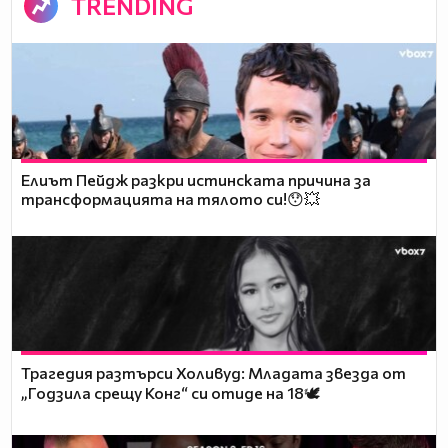
TRENDING
Елиът Пейдж разкри истинската причина за
трансформацията на тялото си!😯💥
Трагедия разтърси Холивуд: Младата звезда от
„Годзила срещу Конг“ си отиде на 18🕊️