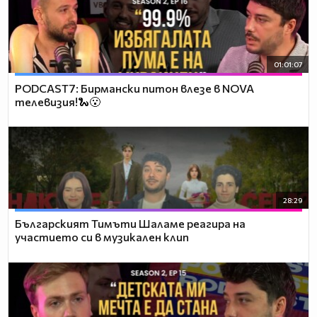
01:01:07
PODCAST7: Бирмански питон влезе в NOVA
телевизия!🐍😮
28:29
Българският Тимъти Шаламе реагира на
участието си в музикален клип