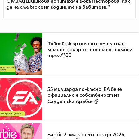
С Мими Шишкова попитахме г-жа Несторова: Как
да не сме broke на годините на бабите ни?
Тийнейджър почти спечели над
милион долара с тотален гейминг
трол😯💥
55 милиарда по-късно: EA вече
официално е собственост на
Саудитска Арабия💰
Barbie 2 има краен срок до 2026,