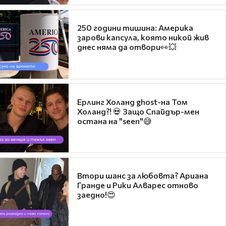
250 години тишина: Америка
зарови капсула, която никой жив
днес няма да отвори👀💥
Ерлинг Холанд ghost-на Том
Холанд?! 💀 Защо Спайдър-мен
остана на "seen"😅
Втори шанс за любовта? Ариана
Гранде и Рики Алварес отново
заедно!😍