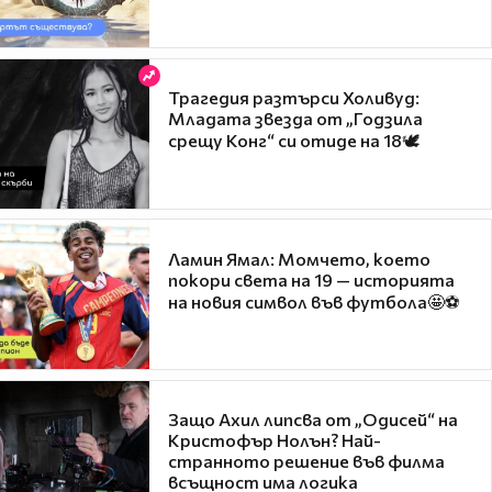
Трагедия разтърси Холивуд:
Младата звезда от „Годзила
срещу Конг“ си отиде на 18🕊️
Ламин Ямал: Момчето, което
покори света на 19 — историята
на новия символ във футбола🤩⚽
Защо Ахил липсва от „Одисей“ на
Кристофър Нолън? Най-
странното решение във филма
всъщност има логика