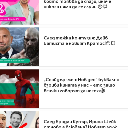
който трябва да спази, иначе
никога няма да се случи.😯💥
След тежка контузия: Дейв
Батиста е новият Кратос!😯💥
„Спайдър-мен: Нов ден“ буквално
взриви кината у нас – ето защо
всички говорят за него👀🎬
След Брадли Купър, Ирина Шейк
отново е влюбена? Новият мъж