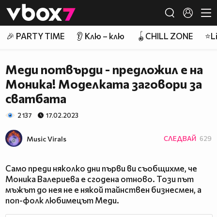
Member of
👾
🎉 PARTY TIME
👂 Клю – клю
🪀CHILL ZONE
⭐Li
Меди потвърди - предложил е на
Моника! Моделката заговори за
сватбата
2 137
17.02.2023
Music Virals
СЛЕДВАЙ
629
Само преди няколко дни първи ви съобщихме, че
Моника Валериева е сгодена отново. Този път
мъжът до нея не е някой тайнствен бизнесмен, а
поп-фолк любимецът Меди.