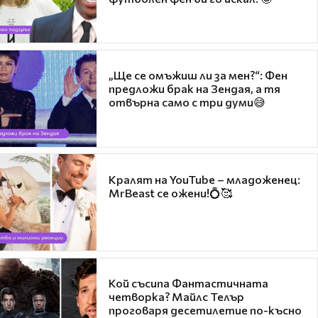
„Ще се омъжиш ли за мен?“: Фен
предложи брак на Зендая, а тя
отвърна само с три думи😅
Кралят на YouTube – младоженец:
MrBeast се ожени!💍🥰
Кой съсипа Фантастичната
четворка? Майлс Телър
проговаря десетилетие по-късно