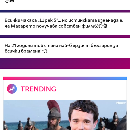
🤑🎮
Всички чакаха „Шрек 5“… но истинската изненада е,
че Магарето получава собствен филм😮💥🎬
На 21 години той стана най-бързият българин за
всички времена! 💥
TRENDING