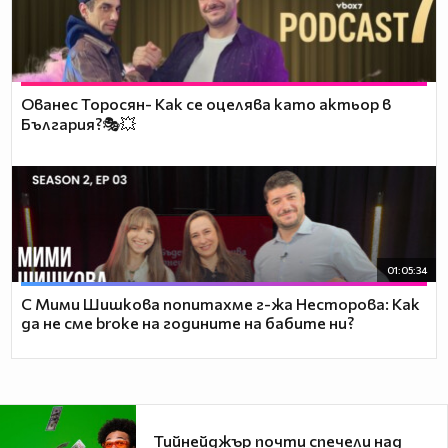
Ованес Торосян- Как се оцелява като актьор в
България?🎭💥
01:05:34
С Мими Шишкова попитахме г-жа Несторова: Как
да не сме broke на годините на бабите ни?
Тийнейджър почти спечели над