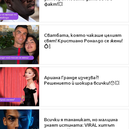
факт!💥
Сватбата, която чакаше целият
свят! Кристиано Роналдо се жени!
💍🍾
Ариана Гранде изчезва?!
Решението ѝ шокира всички!😯💥
Всички я тананикат, но малцина
знаят истината: VIRAL хитът