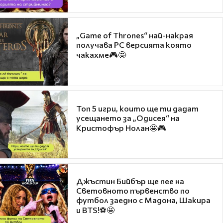
„Game of Thrones“ най-накрая
получава PC версията която
чакахме🎮🤩
Топ 5 игри, които ще ти дадат
усещането за „Одисея“ на
Кристофър Нолан🤩🎮
Джъстин Бийбър ще пее на
Световното първенство по
футбол заедно с Мадона, Шакира
и BTS!⚽🤩