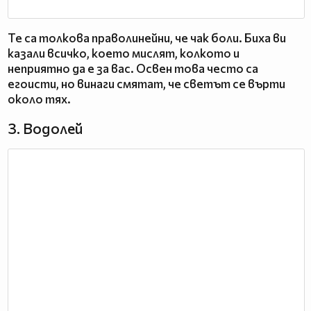
Те са толкова праволинейни, че чак боли. Биха ви
казали всичко, което мислят, колкото и
неприятно да е за вас. Освен това често са
егоисти, но винаги смятат, че светът се върти
около тях.
3. Водолей