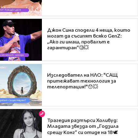
Джон Сина сподели 4 неща, които
могат да съсипят всяко GenZ:
„Ако ги имаш, провалът е
гарантиран“🧐💥
Изследовател на НЛО: "САЩ
притежават технология за
телепортация!"😯💥
Трагедия разтърси Холивуд:
Младата звезда от „Годзила
срещу Конг“ си отиде на 18🕊️