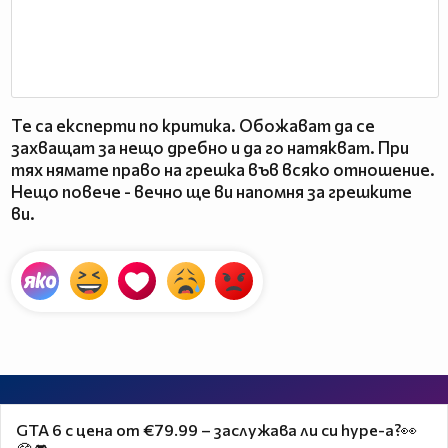
Те са експерти по критика. Обожават да се
захващат за нещо дребно и да го натякват. При
тях нямате право на грешка във всяко отношение.
Нещо повече - вечно ще ви напомня за грешките
ви.
GTA 6 с цена от €79.99 – заслужава ли си hype-а?👀