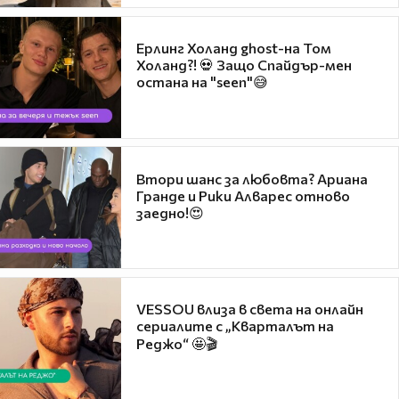
Ерлинг Холанд ghost-на Том
Холанд?! 💀 Защо Спайдър-мен
остана на "seen"😅
Втори шанс за любовта? Ариана
Гранде и Рики Алварес отново
заедно!😍
VESSOU влиза в света на онлайн
сериалите с „Кварталът на
Реджо“ 🤩🎬