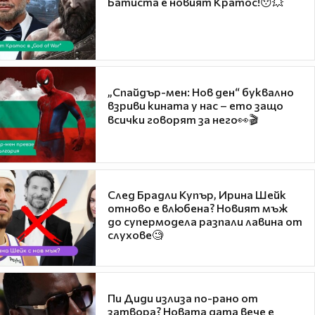
Батиста е новият Кратос!😯💥
„Спайдър-мен: Нов ден“ буквално
взриви кината у нас – ето защо
всички говорят за него👀🎬
След Брадли Купър, Ирина Шейк
отново е влюбена? Новият мъж
до супермодела разпали лавина от
слухове🧐
Пи Диди излиза по-рано от
затвора? Новата дата вече е