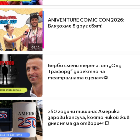
ANIVENTURE COMIC CON 2026:
Влязохме в друг свят!
08:16
Бербо смени терена: от „Олд
Трафорд“ директно на
театралната сцена👀⚽
250 години тишина: Америка
зарови капсула, която никой жив
днес няма да отвори👀💥