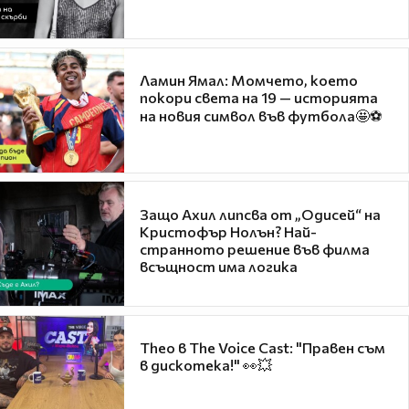
Ламин Ямал: Момчето, което
покори света на 19 — историята
на новия символ във футбола🤩⚽
Защо Ахил липсва от „Одисей“ на
Кристофър Нолън? Най-
странното решение във филма
всъщност има логика
Theo в The Voice Cast: "Правен съм
в дискотека!" 👀💥