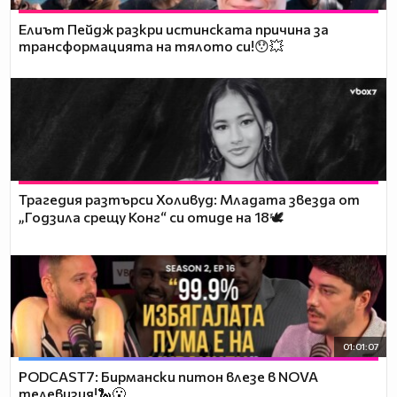
Елиът Пейдж разкри истинската причина за
трансформацията на тялото си!😯💥
Трагедия разтърси Холивуд: Младата звезда от
„Годзила срещу Конг“ си отиде на 18🕊️
01:01:07
PODCAST7: Бирмански питон влезе в NOVA
телевизия!🐍😮