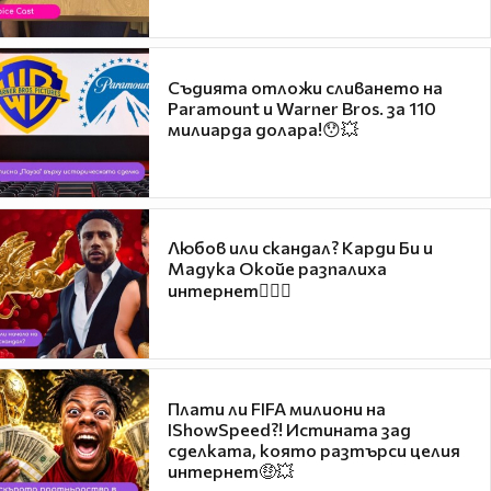
Съдията отложи сливането на
Paramount и Warner Bros. за 110
милиарда долара!😯💥
Любов или скандал? Карди Би и
Мадука Окойе разпалиха
интернет❤️‍🔥🔥
Плати ли FIFA милиони на
IShowSpeed?! Истината зад
сделката, която разтърси целия
интернет🤑💥