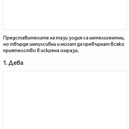
Представителите на тази зодия са интелигентни,
но твърде импулсивни и могат да превърнат всяко
приятелство в искрена омраза.
1. Дева