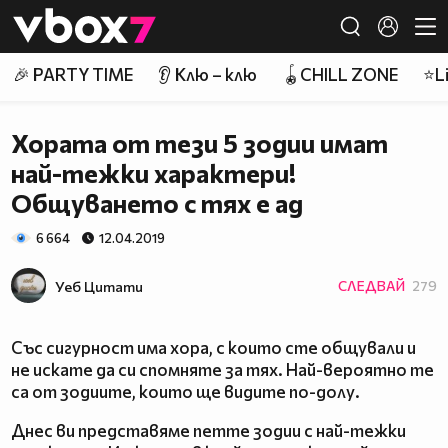
Member of
👾
🎉 PARTY TIME
👂 Клю – клю
🪀CHILL ZONE
⭐Li
Хората от тези 5 зодии имат
най-тежки характери!
Общуването с тях е ад
6 664
12.04.2019
Уеб Цитати
СЛЕДВАЙ
279
Със сигурност има хора, с които сте общували и
не искате да си спомняте за тях. Най-вероятно те
са от зодиите, които ще видите по-долу.
Днес ви представяме петте зодии с най-тежки