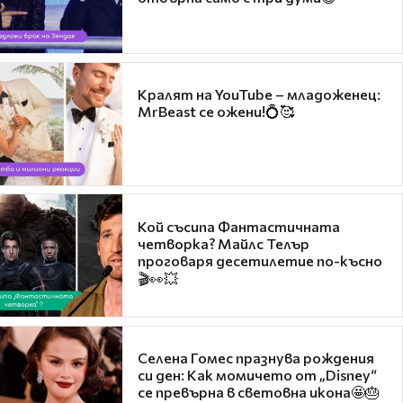
Кралят на YouTube – младоженец:
MrBeast се ожени!💍🥰
Кой съсипа Фантастичната
четворка? Майлс Телър
проговаря десетилетие по-късно
🎬👀💥
Селена Гомес празнува рождения
си ден: Как момичето от „Disney“
се превърна в световна икона🤩🎂