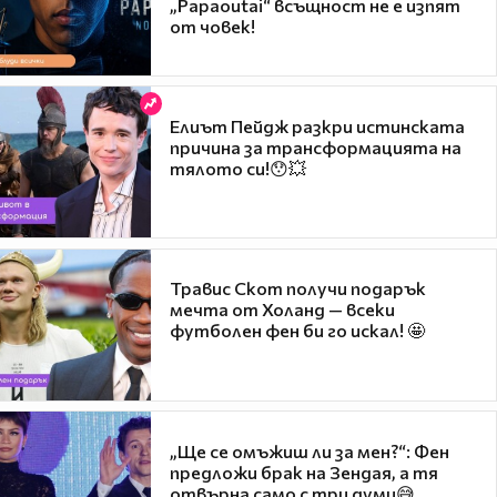
„Papaoutai“ всъщност не е изпят
от човек!
Елиът Пейдж разкри истинската
причина за трансформацията на
тялото си!😯💥
Травис Скот получи подарък
мечта от Холанд — всеки
футболен фен би го искал! 🤩
„Ще се омъжиш ли за мен?“: Фен
предложи брак на Зендая, а тя
отвърна само с три думи😅