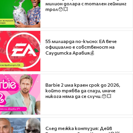
милион долара с тотален гейминг
трол😯💥
55 милиарда по-късно: EA вече
официално е собственост на
Саудитска Арабия💰
Barbie 2 има краен срок до 2026,
който трябва да спази, иначе
никога няма да се случи.😯💥
След тежка контузия: Дейв