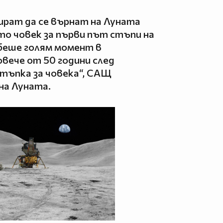
ират да се върнат на Луната
то човек за първи път стъпи на
 беше голям момент в
вече от 50 години след
тъпка за човека“, САЩ
на Луната.