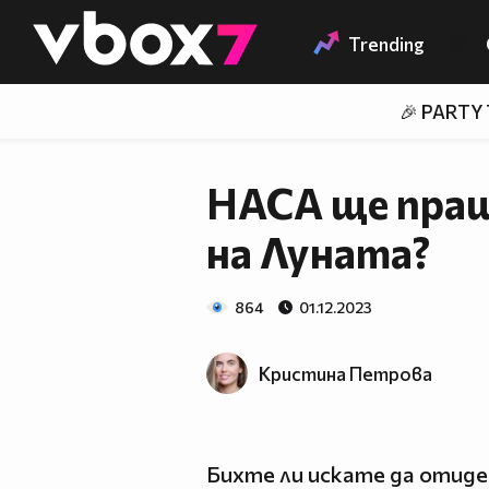
Member of
👾
Trending
🎉 PARTY
НАСА ще пращ
на Луната?
864
01.12.2023
Кристина Петрова
Бихте ли искате да отиде