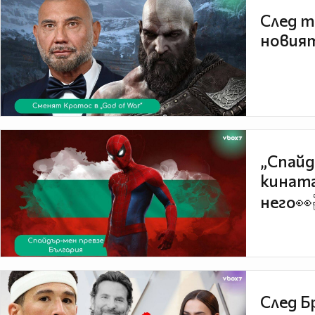
След т
новият
„Спайд
кината
него👀
След Б