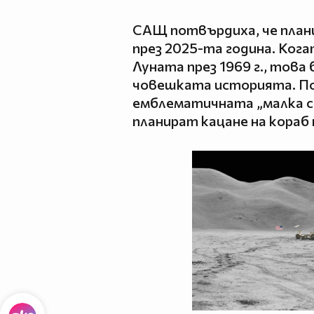
САЩ потвърдиха, че план
през 2025-та година. Кога
Луната през 1969 г., това
човешката историята. По
емблематичната „малка с
планират кацане на кораб 