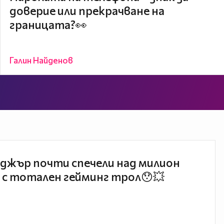
доверие или прекрачване на
границата?👀
Галин Найденов
джър почти спечели над милион
 с тотален гейминг трол😯💥