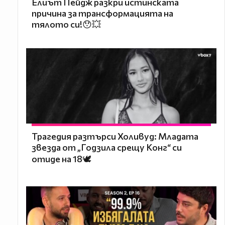
Елиът Пейдж разкри истинската
причина за трансформацията на
тялото си!😯💥
Трагедия разтърси Холивуд: Младата
звезда от „Годзила срещу Конг“ си
отиде на 18🕊️