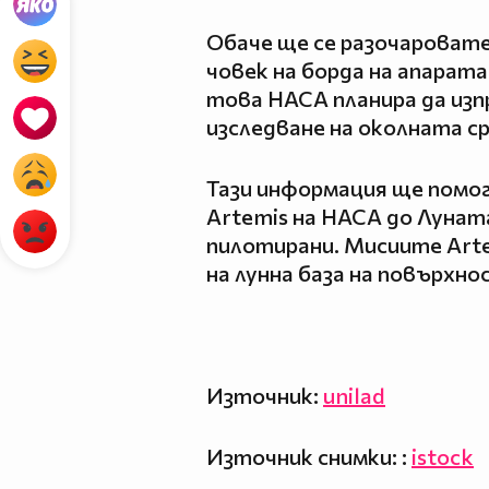
Обаче ще се разочаровате,
човек на борда на апарата
това НАСА планира да из
изследване на околната ср
Тази информация ще помог
Artemis на НАСА до Лунат
пилотирани. Мисиите Arte
на лунна база на повърхн
Източник:
unilad
Източник снимки: :
istock