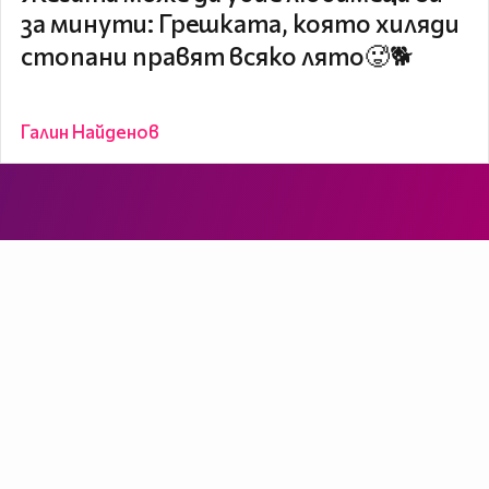
за минути: Грешката, която хиляди
стопани правят всяко лято🥵🐕
Галин Найденов