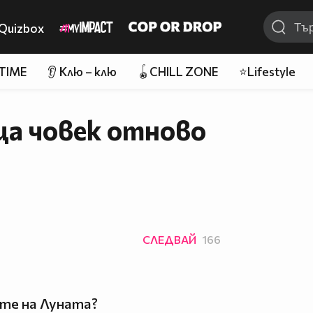
Quizbox
 TIME
👂 Клю – клю
🪀CHILL ZONE
⭐Lifestyle
а човек отново
СЛЕДВАЙ
166
те на Луната?