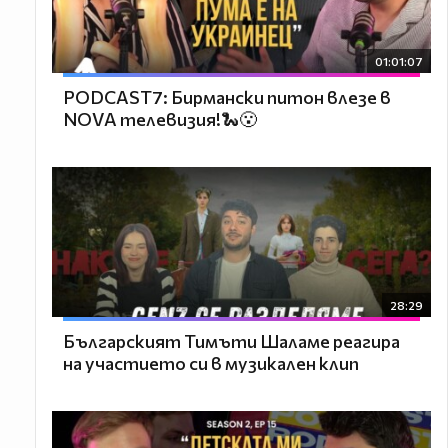
01:01:07
PODCAST7: Бирмански питон влезе в
NOVA телевизия!🐍😮
28:29
Българският Тимъти Шаламе реагира
на участието си в музикален клип