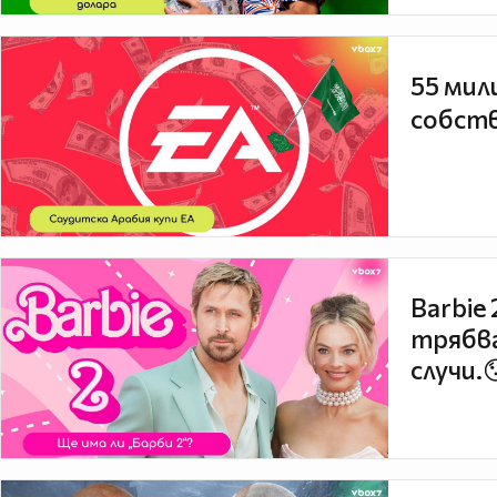
55 мил
собств
Barbie
трябва
случи.