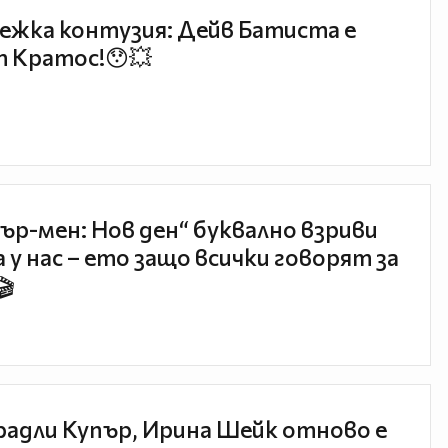
ежка контузия: Дейв Батиста е
 Кратос!😯💥
ър-мен: Нов ден“ буквално взриви
 у нас – ето защо всички говорят за
🎬
радли Купър, Ирина Шейк отново е