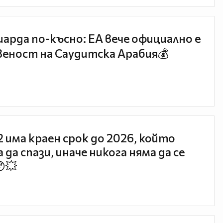
иарда по-късно: EA вече официално е
еност на Саудитска Арабия💰
 2 има краен срок до 2026, който
 да спази, иначе никога няма да се
😯💥