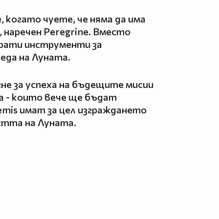
 когато чуете, че няма да има
, наречен Peregrine. Вместо
прати инструменти за
еда на Луната.
не за успеха на бъдещите мисии
а - които вече ще бъдат
mis имат за цел изграждането
остта на Луната.