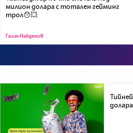
милион долара с тотален гейминг
трол😯💥
Галин Найденов
Тийней
долара