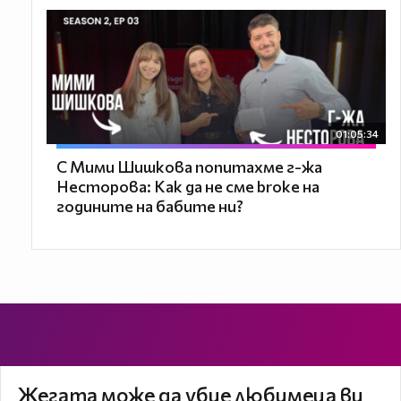
01:05:34
С Мими Шишкова попитахме г-жа
Несторова: Как да не сме broke на
годините на бабите ни?
Жегата може да убие любимеца ви