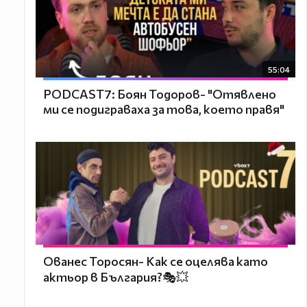
55:04
PODCAST7: ‪Боян Тодоров- "Отявлено
ми се подиграваха за това, което правя"
Ованес Торосян- Как се оцелява като
актьор в България?🎭💥