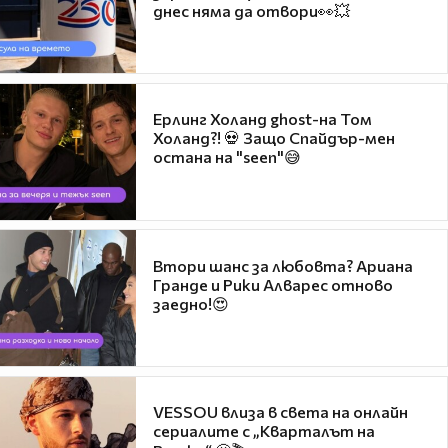
днес няма да отвори👀💥
Ерлинг Холанд ghost-на Том
Холанд?! 💀 Защо Спайдър-мен
остана на "seen"😅
Втори шанс за любовта? Ариана
Гранде и Рики Алварес отново
заедно!😍
VESSOU влиза в света на онлайн
сериалите с „Кварталът на