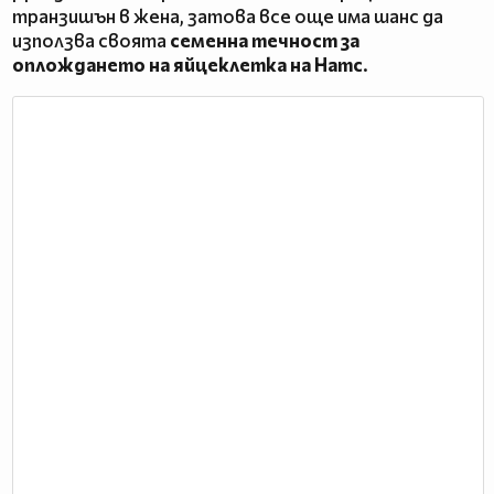
транзишън в жена, затова все още има шанс да
използва своята
семенна течност за
оплождането на яйцеклетка на Натс
.