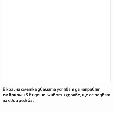
В крайна сметка двамата успяват да направят
ембрион
и в бъдеше, живот и здраве, ще се радват
на своя рожба.