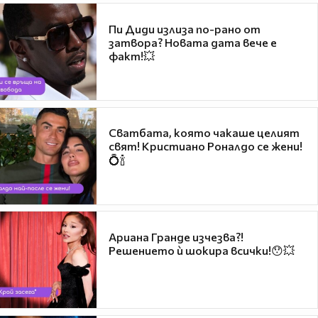
Пи Диди излиза по-рано от
затвора? Новата дата вече е
факт!💥
Сватбата, която чакаше целият
свят! Кристиано Роналдо се жени!
💍🍾
Ариана Гранде изчезва?!
Решението ѝ шокира всички!😯💥