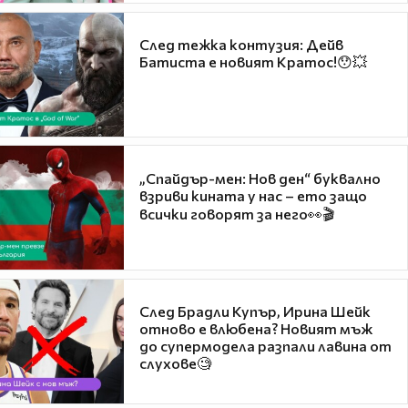
След тежка контузия: Дейв
Батиста е новият Кратос!😯💥
„Спайдър-мен: Нов ден“ буквално
взриви кината у нас – ето защо
всички говорят за него👀🎬
След Брадли Купър, Ирина Шейк
отново е влюбена? Новият мъж
до супермодела разпали лавина от
слухове🧐