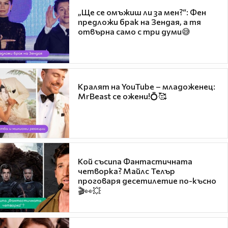
„Ще се омъжиш ли за мен?“: Фен
предложи брак на Зендая, а тя
отвърна само с три думи😅
Кралят на YouTube – младоженец:
MrBeast се ожени!💍🥰
Кой съсипа Фантастичната
четворка? Майлс Телър
проговаря десетилетие по-късно
🎬👀💥