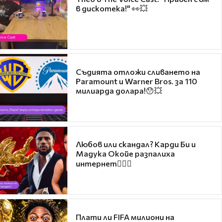
в дискотека!" 👀💥
Съдията отложи сливането на
Paramount и Warner Bros. за 110
милиарда долара!😯💥
Любов или скандал? Карди Би и
Мадука Окойе разпалиха
интернет❤️‍🔥🔥
Плати ли FIFA милиони на