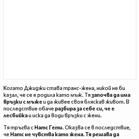
Когато Джиджи става транс-жена, никой не би
казал, че се е родила като мъж. Тя
започва да има
връзки с мъже
и да живее своя бляскав живот. В
последствие обаче
разбира за себе си, че е
лесбийка
и иска да води връзки с жени.
Тя тръгва с
Натс Гети
. Оказва се в последствие,
че
Натс не чувства като жена. Тя решава да