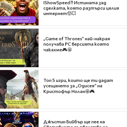
IShowSpeed?! Истината зад
сделката, която разтърси целия
интернет🤑💥
„Game of Thrones“ най-накрая
получава PC версията която
чакахме🎮🤩
Топ 5 игри, които ще ти дадат
усещането за „Одисея“ на
Кристофър Нолан🤩🎮
Джъстин Бийбър ще пее на
Световното първенство по