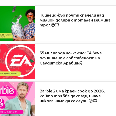
Тийнейджър почти спечели над
милион долара с тотален гейминг
трол😯💥
55 милиарда по-късно: EA вече
официално е собственост на
Саудитска Арабия💰
Barbie 2 има краен срок до 2026,
който трябва да спази, иначе
никога няма да се случи.😯💥