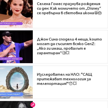
Селена Гомес празнува рождения
си ден: Как момичето от „Disney“
се превърна в световна икона🤩🎂
Джон Сина сподели 4 неща, които
могат да съсипят всяко GenZ:
„Ако ги имаш, провалът е
гарантиран“🧐💥
Изследовател на НЛО: "САЩ
притежават технология за
телепортация!"😯💥