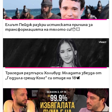
Елиът Пейдж разкри истинската причина за
трансформацията на тялото си!😯💥
Трагедия разтърси Холивуд: Младата звезда от
„Годзила срещу Конг“ си отиде на 18🕊️