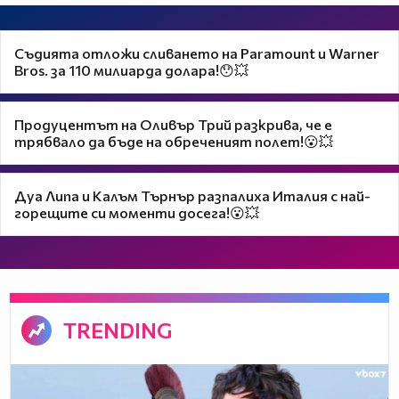
Съдията отложи сливането на Paramount и Warner
Bros. за 110 милиарда долара!😯💥
Продуцентът на Оливър Трий разкрива, че е
трябвало да бъде на обреченият полет!😮💥
Дуа Липа и Калъм Търнър разпалиха Италия с най-
горещите си моменти досега!😮💥
TRENDING