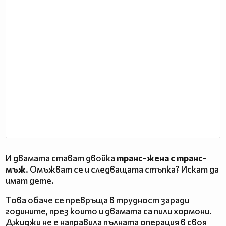
И двамата стават двойка
транс-жена с транс-
мъж
. Омъжват се и следващата стъпка? Искат да
имат дете.
Това обаче се превръща в трудност заради
годините, през които и двамата са пили хормони.
Джиджи не е направила пълната операция в своя