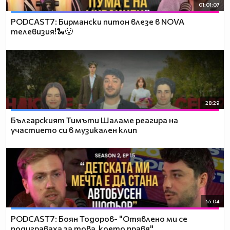
01:01:07
PODCAST7: Бирмански питон влезе в NOVA
телевизия!🐍😮
28:29
Българският Тимъти Шаламе реагира на
участието си в музикален клип
55:04
PODCAST7: ‪Боян Тодоров- "Отявлено ми се
подиграваха за това, което правя"