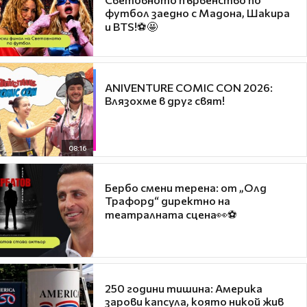
футбол заедно с Мадона, Шакира
и BTS!⚽🤩
ANIVENTURE COMIC CON 2026:
Влязохме в друг свят!
08:16
Бербо смени терена: от „Олд
Трафорд“ директно на
театралната сцена👀⚽
250 години тишина: Америка
зарови капсула, която никой жив