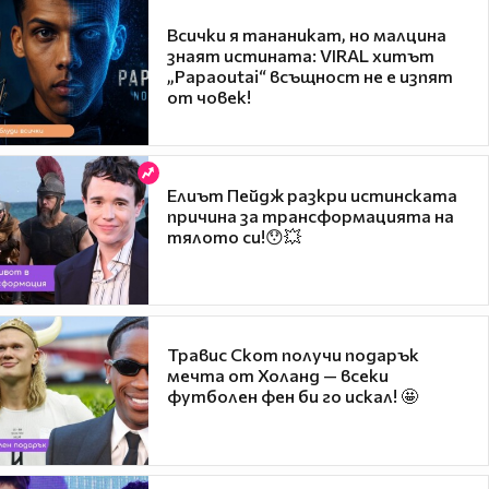
Всички я тананикат, но малцина
знаят истината: VIRAL хитът
„Papaoutai“ всъщност не е изпят
от човек!
Елиът Пейдж разкри истинската
причина за трансформацията на
тялото си!😯💥
Травис Скот получи подарък
мечта от Холанд — всеки
футболен фен би го искал! 🤩