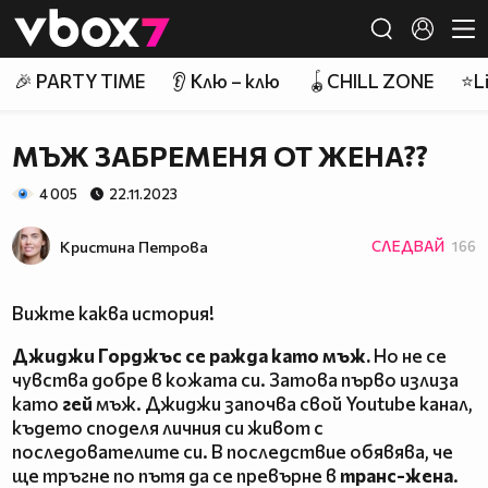
Member of
👾
🎉 PARTY TIME
👂 Клю – клю
🪀CHILL ZONE
⭐Li
МЪЖ ЗАБРЕМЕНЯ ОТ ЖЕНА??
4 005
22.11.2023
Кристина Петрова
СЛЕДВАЙ
166
Вижте каква история!
Джиджи Горджъс се ражда като мъж.
Но не се
чувства добре в кожата си. Затова първо излиза
като
гей
мъж. Джиджи започва свой Youtube канал,
където споделя личния си живот с
последователите си. В последствие обявява, че
ще тръгне по пътя да се превърне в
транс-жена
.