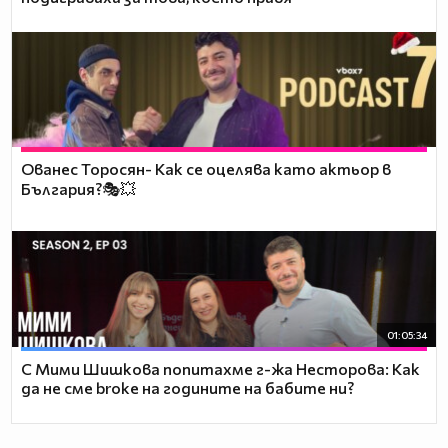
Ованес Торосян- Как се оцелява като актьор в
България?🎭💥
01:05:34
С Мими Шишкова попитахме г-жа Несторова: Как
да не сме broke на годините на бабите ни?