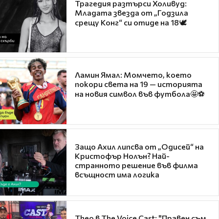
Трагедия разтърси Холивуд:
Младата звезда от „Годзила
срещу Конг“ си отиде на 18🕊️
Ламин Ямал: Момчето, което
покори света на 19 — историята
на новия символ във футбола🤩⚽
Защо Ахил липсва от „Одисей“ на
Кристофър Нолън? Най-
странното решение във филма
всъщност има логика
Theo в The Voice Cast: "Правен съм