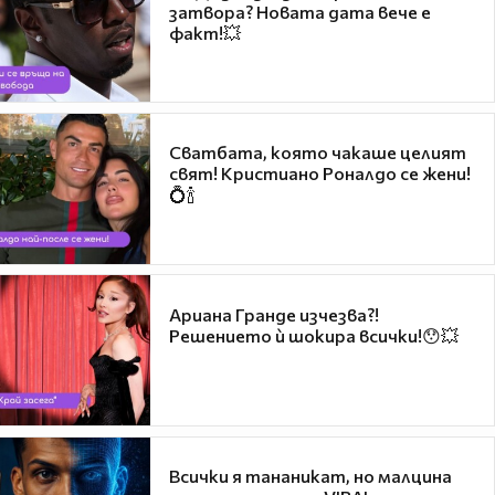
затвора? Новата дата вече е
факт!💥
Сватбата, която чакаше целият
свят! Кристиано Роналдо се жени!
💍🍾
Ариана Гранде изчезва?!
Решението ѝ шокира всички!😯💥
Всички я тананикат, но малцина