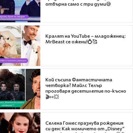
отвърна само с три думи😅
Кралят на YouTube – младоженец:
MrBeast се ожени!💍🥰
Кой съсипа Фантастичната
четворка? Майлс Телър
проговаря десетилетие по-късно
🎬👀💥
Селена Гомес празнува рождения
си ден: Как момичето от „Disney“