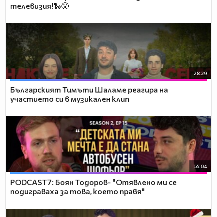
телевизия!🐍😮
28:29
Българският Тимъти Шаламе реагира на
участието си в музикален клип
55:04
PODCAST7: ‪Боян Тодоров- "Отявлено ми се
подиграваха за това, което правя"