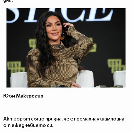
Юън Макгрегър
Актьорът също призна, че е премахнал шампоана
от ежедневието си.