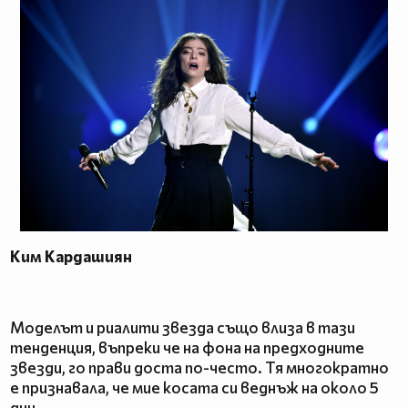
Ким Кардашиян
Моделът и риалити звезда също влиза в тази
тенденция, въпреки че на фона на предходните
звезди, го прави доста по-често. Тя многократно
е признавала, че мие косата си веднъж на около 5
дни.