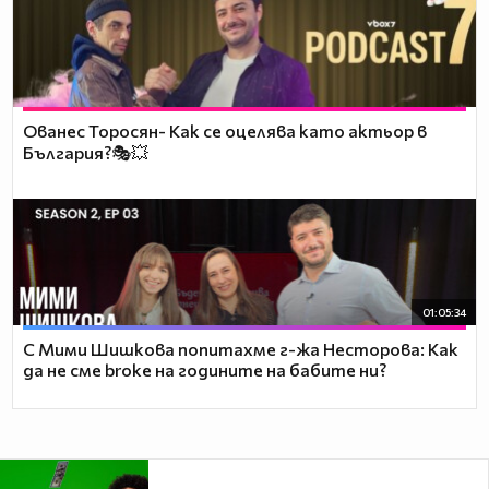
Ованес Торосян- Как се оцелява като актьор в
България?🎭💥
01:05:34
С Мими Шишкова попитахме г-жа Несторова: Как
да не сме broke на годините на бабите ни?