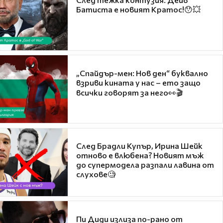
Батиста е новият Кратос!😯💥
„Спайдър-мен: Нов ден“ буквално
взриви кината у нас – ето защо
всички говорят за него👀🎬
След Брадли Купър, Ирина Шейк
отново е влюбена? Новият мъж
до супермодела разпали лавина от
слухове🧐
Пи Диди излиза по-рано от