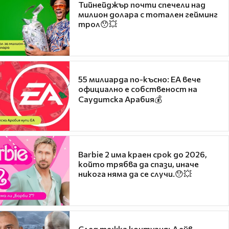
Тийнейджър почти спечели над
милион долара с тотален гейминг
трол😯💥
55 милиарда по-късно: EA вече
официално е собственост на
Саудитска Арабия💰
Barbie 2 има краен срок до 2026,
който трябва да спази, иначе
никога няма да се случи.😯💥
След тежка контузия: Дейв