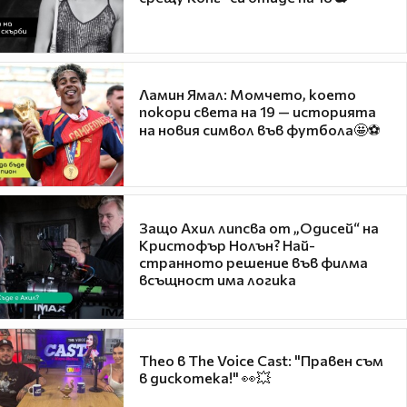
Ламин Ямал: Момчето, което
покори света на 19 — историята
на новия символ във футбола🤩⚽
Защо Ахил липсва от „Одисей“ на
Кристофър Нолън? Най-
странното решение във филма
всъщност има логика
Theo в The Voice Cast: "Правен съм
в дискотека!" 👀💥