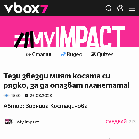
Member of
👾
👀 Статии
Видео
👾 Quizes
Тези звезди мият косата си
рядко, за да опазват планетата!
1 540
26.08.2023
Автор: Зорница Костадинова
My Impact
СЛЕДВАЙ
213