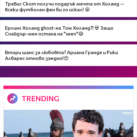
Травис Скот получи подарък мечта от Холанд —
всеки футболен фен би го искал! 🤩
Ерлинг Холанд ghost-на Том Холанд?! 💀 Защо
Спайдър-мен остана на "seen"😅
Втори шанс за любовта? Ариана Гранде и Рики
Алварес отново заедно!😍
TRENDING