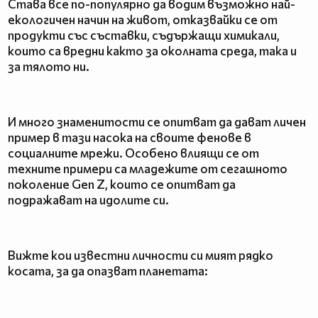
Става все по-популярно да водим възможно най-
екологичен начин на живот, отказвайки се от
продукти със съставки, съдържащи химикали,
които са вредни както за околната среда, така и
за тялото ни.
И много знаменитости се опитват да дават личен
пример в тази насока на своите фенове в
социалните мрежи. Особено влиящи се от
техните примери са младежите от сегашното
поколение Gen Z, които се опитват да
подражават на идолите си.
Вижте кои известни личности си мият рядко
косата, за да опазват планетата: