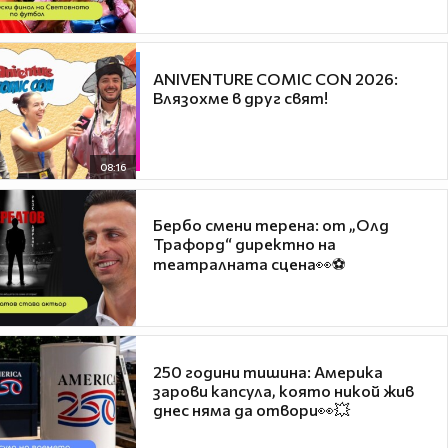
ANIVENTURE COMIC CON 2026:
Влязохме в друг свят!
08:16
Бербо смени терена: от „Олд
Трафорд“ директно на
театралната сцена👀⚽
250 години тишина: Америка
зарови капсула, която никой жив
днес няма да отвори👀💥