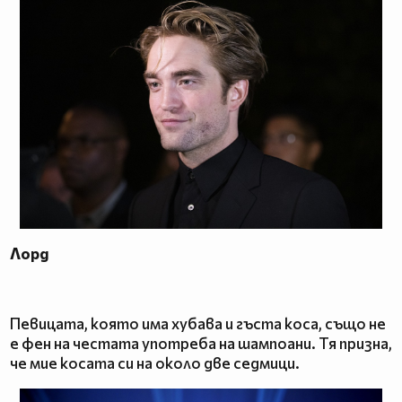
Лорд
Певицата, която има хубава и гъста коса, също не
е фен на честата употреба на шампоани. Тя призна,
че мие косата си на около две седмици.