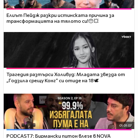
Елиът Пейдж разкри истинската причина за
трансформацията на тялото си!😯💥
Трагедия разтърси Холивуд: Младата звезда от
„Годзила срещу Конг“ си отиде на 18🕊️
01:01:07
PODCAST7: Бирмански питон влезе в NOVA