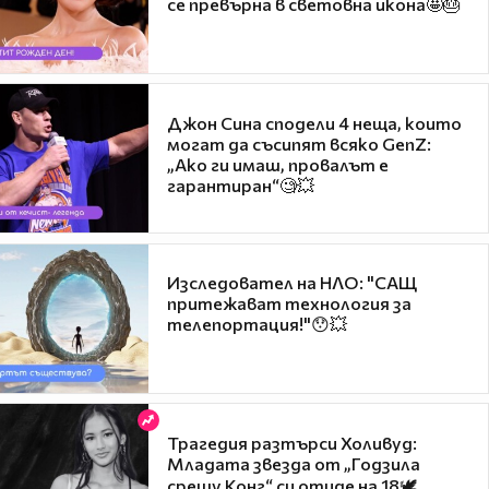
се превърна в световна икона🤩🎂
Джон Сина сподели 4 неща, които
могат да съсипят всяко GenZ:
„Ако ги имаш, провалът е
гарантиран“🧐💥
Изследовател на НЛО: "САЩ
притежават технология за
телепортация!"😯💥
Трагедия разтърси Холивуд:
Младата звезда от „Годзила
срещу Конг“ си отиде на 18🕊️