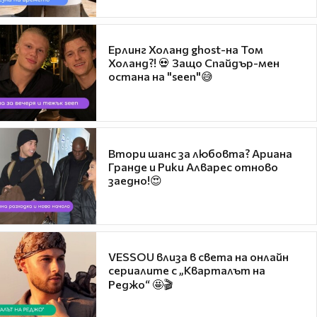
Ерлинг Холанд ghost-на Том
Холанд?! 💀 Защо Спайдър-мен
остана на "seen"😅
Втори шанс за любовта? Ариана
Гранде и Рики Алварес отново
заедно!😍
VESSOU влиза в света на онлайн
сериалите с „Кварталът на
Реджо“ 🤩🎬