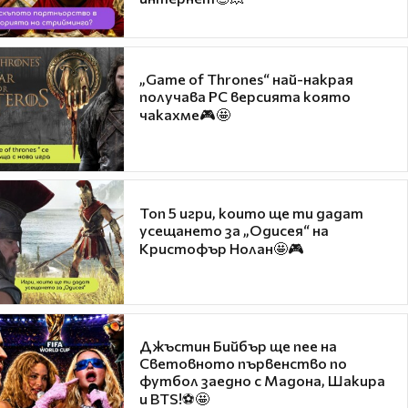
„Game of Thrones“ най-накрая
получава PC версията която
чакахме🎮🤩
Топ 5 игри, които ще ти дадат
усещането за „Одисея“ на
Кристофър Нолан🤩🎮
Джъстин Бийбър ще пее на
Световното първенство по
футбол заедно с Мадона, Шакира
и BTS!⚽🤩