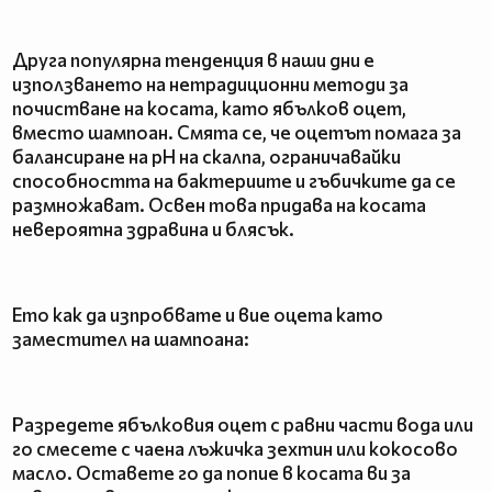
Друга популярна тенденция в наши дни е
използването на нетрадиционни методи за
почистване на косата, като ябълков оцет,
вместо шампоан. Смята се, че оцетът помага за
балансиране на pH на скалпа, ограничавайки
способността на бактериите и гъбичките да се
размножават. Освен това придава на косата
невероятна здравина и блясък.
Ето как да изпробвате и вие оцета като
заместител на шампоана:
Разредете ябълковия оцет с равни части вода или
го смесете с чаена лъжичка зехтин или кокосово
масло. Оставете го да попие в косата ви за