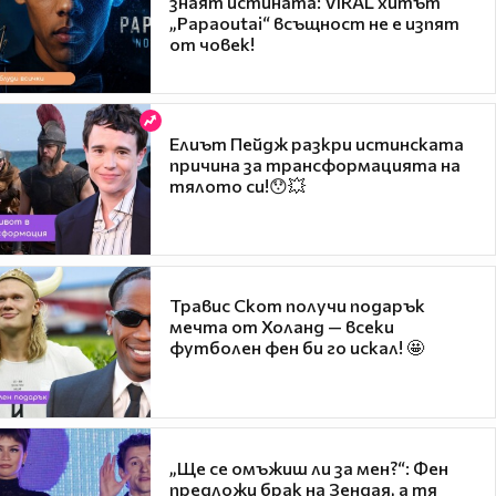
знаят истината: VIRAL хитът
„Papaoutai“ всъщност не е изпят
от човек!
Елиът Пейдж разкри истинската
причина за трансформацията на
тялото си!😯💥
Травис Скот получи подарък
мечта от Холанд — всеки
футболен фен би го искал! 🤩
„Ще се омъжиш ли за мен?“: Фен
предложи брак на Зендая, а тя