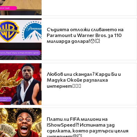
Съдията отложи сливането на
Paramount и Warner Bros. за 110
милиарда долара!😯💥
Любов или скандал? Карди Би и
Мадука Окойе разпалиха
интернет❤️‍🔥🔥
Плати ли FIFA милиони на
IShowSpeed?! Истината зад
сделката, която разтърси целия
интернет🤑💥