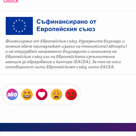
Финансирано от Европейския съюз. Изразените възгледи и
мнения обаче принадлежат изцяло на техния(ите) автор(и)
и не отразяват непременно възгледите и мненията на
Европейския съюз или на Европейската изпълнителна
агенция за образование и култура (EACEA). За тях не носи
отговорност нито Европейският съюз, нито EACEA.