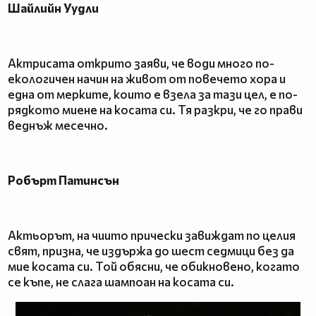
Шайлийн Уудли
Актрисата открито заяви, че води много по-
екологичен начин на живот от повечето хора и
една от мерките, които е взела за тази цел, е по-
рядкото миене на косата си. Тя разкри, че го прави
веднъж месечно.
Робърт Патинсън
Актьорът, на чиито прически завиждат по целия
свят, призна, че издържа до шест седмици без да
мие косата си. Той обясни, че обикновено, когато
се къпе, не слага шампоан на косата си.