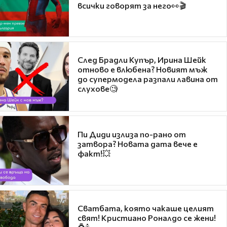
всички говорят за него👀🎬
След Брадли Купър, Ирина Шейк
отново е влюбена? Новият мъж
до супермодела разпали лавина от
слухове🧐
Пи Диди излиза по-рано от
затвора? Новата дата вече е
факт!💥
Сватбата, която чакаше целият
свят! Кристиано Роналдо се жени!