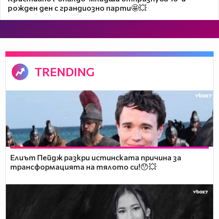
рожден ден с грандиозно парти🤩💥
TRENDING
Елиът Пейдж разкри истинската причина за
трансформацията на тялото си!😯💥