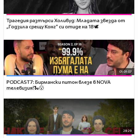
Трагедия разтърси Холивуд: Младата звезда от
„Годзила срещу Конг“ си отиде на 18🕊️
01:01:07
PODCAST7: Бирмански питон влезе в NOVA
телевизия!🐍😮
28:29