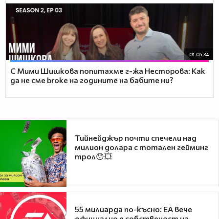
01:05:34
С Мими Шишкова попитахме г-жа Несторова: Как
да не сме broke на годините на бабите ни?
Тийнейджър почти спечели над
милион долара с тотален гейминг
трол😯💥
55 милиарда по-късно: EA вече
официално е собственост на