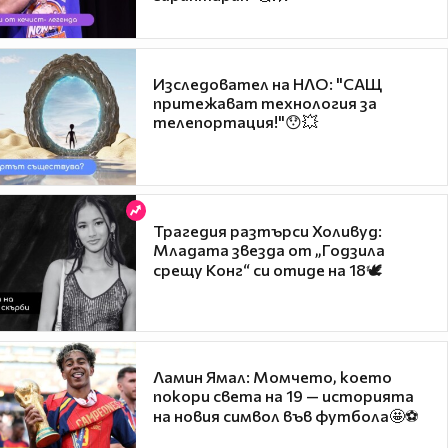
Изследовател на НЛО: "САЩ
притежават технология за
телепортация!"😯💥
Трагедия разтърси Холивуд:
Младата звезда от „Годзила
срещу Конг“ си отиде на 18🕊️
Ламин Ямал: Момчето, което
покори света на 19 — историята
на новия символ във футбола🤩⚽