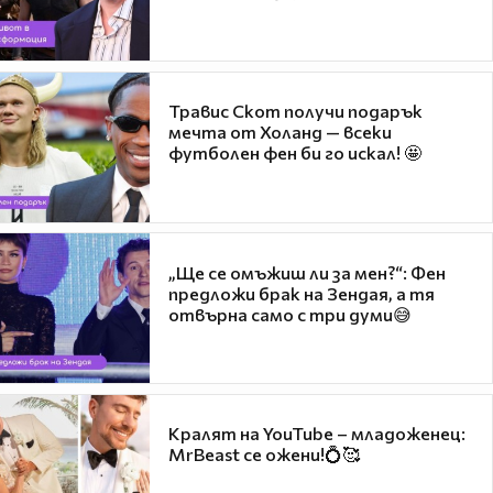
Травис Скот получи подарък
мечта от Холанд — всеки
футболен фен би го искал! 🤩
„Ще се омъжиш ли за мен?“: Фен
предложи брак на Зендая, а тя
отвърна само с три думи😅
Кралят на YouTube – младоженец:
MrBeast се ожени!💍🥰