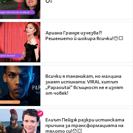
💍🍾
Ариана Гранде изчезва?!
Решението ѝ шокира всички!😯💥
Всички я тананикат, но малцина
знаят истината: VIRAL хитът
„Papaoutai“ всъщност не е изпят
от човек!
Елиът Пейдж разкри истинската
причина за трансформацията на
тялото си!😯💥