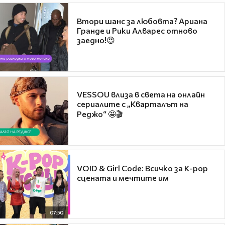
Втори шанс за любовта? Ариана
Гранде и Рики Алварес отново
заедно!😍
VESSOU влиза в света на онлайн
сериалите с „Кварталът на
Реджо“ 🤩🎬
VOID & Girl Code: Всичко за K-pop
сцената и мечтите им
07:50