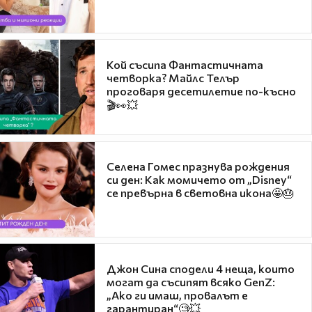
Кой съсипа Фантастичната
четворка? Майлс Телър
проговаря десетилетие по-късно
🎬👀💥
Селена Гомес празнува рождения
си ден: Как момичето от „Disney“
се превърна в световна икона🤩🎂
Джон Сина сподели 4 неща, които
могат да съсипят всяко GenZ:
„Ако ги имаш, провалът е
гарантиран“🧐💥