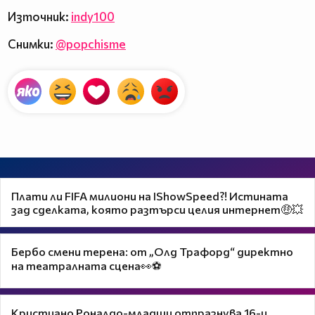
Източник:
indy100
Снимки:
@popchisme
Плати ли FIFA милиони на IShowSpeed?! Истината
зад сделката, която разтърси целия интернет🤑💥
Бербо смени терена: от „Олд Трафорд“ директно
на театралната сцена👀⚽
Кристиано Роналдо-младши отпразнува 16-и