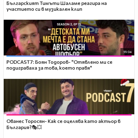
Българският Тимъти Шаламе реагира на
участието си в музикален клип
55:04
PODCAST7: ‪Боян Тодоров- "Отявлено ми се
подиграваха за това, което правя"
Ованес Торосян- Как се оцелява като актьор в
България?🎭💥