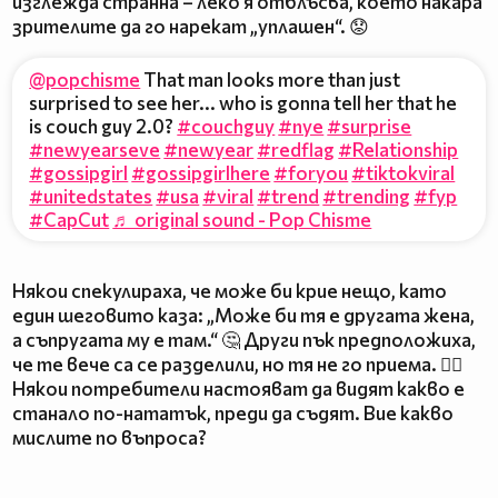
изглежда странна – леко я отблъсва, което накара
зрителите да го нарекат „уплашен“. 😟
@popchisme
That man looks more than just
surprised to see her... who is gonna tell her that he
is couch guy 2.0?
#couchguy
#nye
#surprise
#newyearseve
#newyear
#redflag
#Relationship
#gossipgirl
#gossipgirlhere
#foryou
#tiktokviral
#unitedstates
#usa
#viral
#trend
#trending
#fyp
#CapCut
♬ original sound - Pop Chisme
Някои спекулираха, че може би крие нещо, като
един шеговито каза: „Може би тя е другата жена,
а съпругата му е там.“ 🤔 Други пък предположиха,
че те вече са се разделили, но тя не го приема. 🕵️‍♀️
Някои потребители настояват да видят какво е
станало по-нататък, преди да съдят. Вие какво
мислите по въпроса?