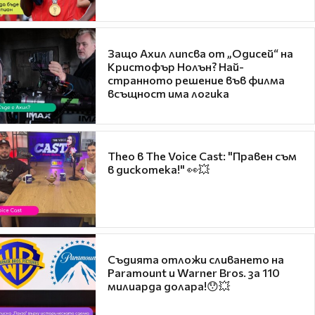
Защо Ахил липсва от „Одисей“ на
Кристофър Нолън? Най-
странното решение във филма
всъщност има логика
Theo в The Voice Cast: "Правен съм
в дискотека!" 👀💥
Съдията отложи сливането на
Paramount и Warner Bros. за 110
милиарда долара!😯💥