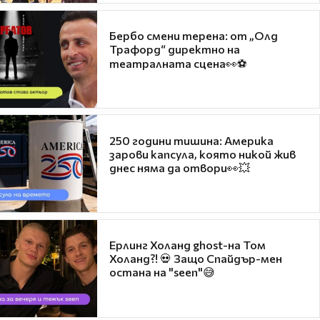
Бербо смени терена: от „Олд
Трафорд“ директно на
театралната сцена👀⚽
250 години тишина: Америка
зарови капсула, която никой жив
днес няма да отвори👀💥
Ерлинг Холанд ghost-на Том
Холанд?! 💀 Защо Спайдър-мен
остана на "seen"😅