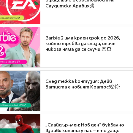
Саудитска Арабия💰
Barbie 2 има краен срок до 2026,
който трябва да спази, иначе
никога няма да се случи.😯💥
След тежка контузия: Дейв
Батиста е новият Кратос!😯💥
„Спайдър-мен: Нов ден“ буквално
взриви кината у нас – ето защо