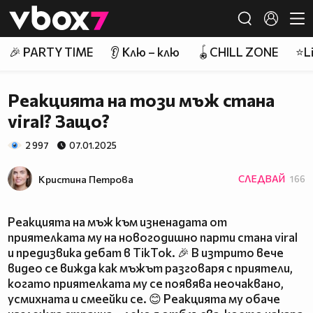
Member of
👾
🎉 PARTY TIME
👂 Клю – клю
🪀CHILL ZONE
⭐Li
Реакцията на този мъж стана
viral? Защо?
2 997
07.01.2025
Кристина Петрова
СЛЕДВАЙ
166
Реакцията на мъж към изненадата от
приятелката му на новогодишно парти стана viral
и предизвика дебат в TikTok. 🎉 В изтрито вече
видео се вижда как мъжът разговаря с приятели,
когато приятелката му се появява неочаквано,
усмихната и смеейки се. 😊 Реакцията му обаче