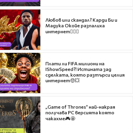
Любов или скандал? Карди Би и
Мадука Окойе разпалиха
интернет❤️‍🔥🔥
Плати ли FIFA милиони на
IShowSpeed?! Истината зад
сделката, която разтърси целия
интернет🤑💥
„Game of Thrones“ най-накрая
получава PC версията която
чакахме🎮🤩