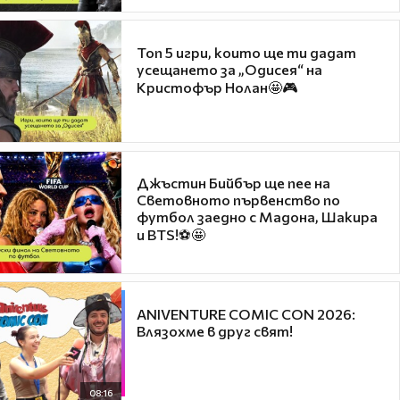
Топ 5 игри, които ще ти дадат
усещането за „Одисея“ на
Кристофър Нолан🤩🎮
Джъстин Бийбър ще пее на
Световното първенство по
футбол заедно с Мадона, Шакира
и BTS!⚽🤩
ANIVENTURE COMIC CON 2026:
Влязохме в друг свят!
08:16