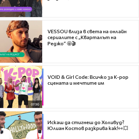
VESSOU влиза в света на онлайн
сериалите с „Кварталът на
Реджо“ 🤩🎬
VOID & Girl Code: Всичко за K-pop
сцената и мечтите им
07:50
Искаш да стигнеш до Холивуд?
Юлиан Костов разкрива как!👀💥