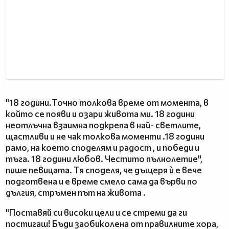
"18 години.Точно толкова време от момента, в
който се появи и озари живота ми. 18 години
неотлъчна взаимна подкрепа в най- светлите,
щастливи и не чак толкова моменти .18 години
рамо, на което споделям и радост , и победи и
тъга. 18 години любов. Честито пълнолетие",
пише певицата. Тя споделя, че дъщеря ѝ е вече
подготвена и е време смело сама да върви по
дългия, стръмен път на живота .
"Поставяй си високи цели и се стреми да ги
постигаш! Бъди заобиколена от правилните хора,