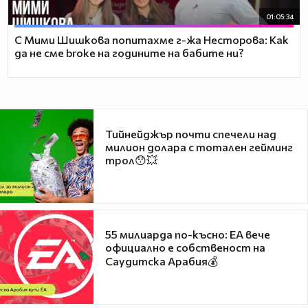
01:05:34
С Мими Шишкова попитахме г-жа Несторова: Как
да не сме broke на годините на бабите ни?
Тийнейджър почти спечели над
милион долара с тотален гейминг
трол😯💥
55 милиарда по-късно: EA вече
официално е собственост на
Саудитска Арабия💰