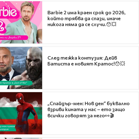
Barbie 2 има краен срок до 2026,
който трябва да спази, иначе
никога няма да се случи.😯💥
След тежка контузия: Дейв
Батиста е новият Кратос!😯💥
„Спайдър-мен: Нов ден“ буквално
взриви кината у нас – ето защо
всички говорят за него👀🎬