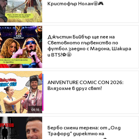
Кристофър Нолан🤩🎮
Джъстин Бийбър ще пее на
Световното първенство по
футбол заедно с Мадона, Шакира
и BTS!⚽🤩
ANIVENTURE COMIC CON 2026:
Влязохме в друг свят!
08:16
Бербо смени терена: от „Олд
Трафорд“ директно на