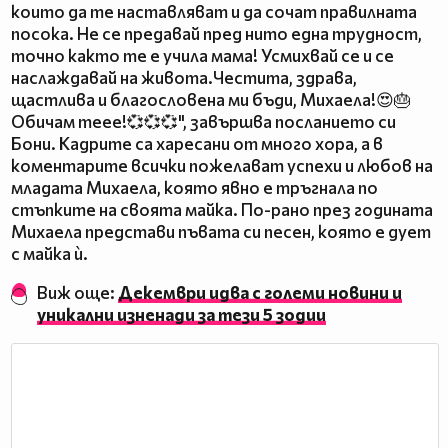
които да те наставляват и да сочат правилната
посока. Не се предавай пред нито една трудност,
точно както те е учила мама! Усмихвай се и се
наслаждавай на живота.Честита, здрава,
щастлива и благословена ми бъди, Михаела!😍🎂
Обичам теее!💞💞💞", завършва посланието си
Бони. Кадрите са харесани от много хора, а в
коментарите всички пожелават успехи и любов на
младата Михаела, която явно е тръгнала по
стъпките на своята майка. По-рано през годината
Михаела представи пъвата си песен, която е дует
с майка ѝ.
Виж още:
Декември идва с големи новини и
уникални изненади за тези 5 зодии