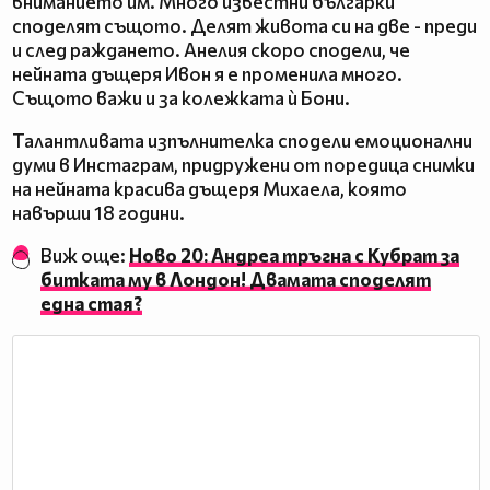
вниманието им. Много известни българки
споделят същото. Делят живота си на две - преди
и след раждането. Анелия скоро сподели, че
нейната дъщеря Ивон я е променила много.
Същото важи и за колежката ѝ Бони.
Талантливата изпълнителка сподели емоционални
думи в Инстаграм, придружени от поредица снимки
на нейната красива дъщеря Михаела, която
навърши 18 години.
Виж още:
Ново 20: Андреа тръгна с Кубрат за
битката му в Лондон! Двамата споделят
една стая?