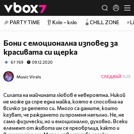
Member of
👾
🎉 PARTY TIME
👂 Клю – клю
🪀CHILL ZONE
⭐Li
Бони с емоционална изповед за
красивата си щерка
67 769
09.12.2020
Music Virals
СЛЕДВАЙ
629
Силата на майчината любов е невероятна. Никой
не може да спре една майка, която е способна на
всичко за детето си. Много са дамите, които
казват, че раждането ги променя напълно. Не, не
само физически, но и емоционално, духовно. Всеки
елемент от живота им се преобръща, както и