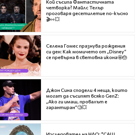
Кой съсипа Фантастичната
четворка? Майлс Телър
проговаря десетилетие по-късно
🎬👀💥
Селена Гомес празнува рождения
си ден: Как момичето от „Disney“
се превърна в световна икона🤩🎂
Джон Сина сподели 4 неща, които
могат да съсипят всяко GenZ:
„Ако ги имаш, провалът е
гарантиран“🧐💥
Изследовател на НЛО: "САЩ