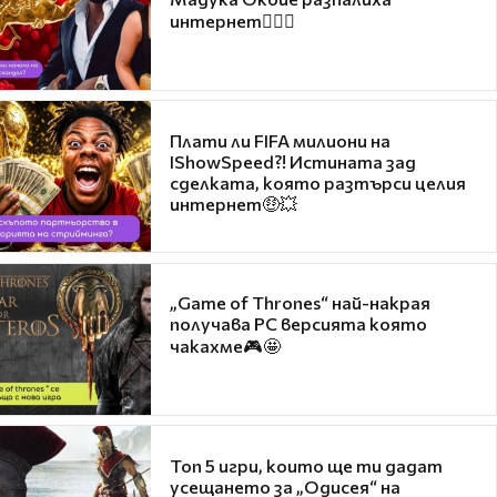
интернет❤️‍🔥🔥
Плати ли FIFA милиони на
IShowSpeed?! Истината зад
сделката, която разтърси целия
интернет🤑💥
„Game of Thrones“ най-накрая
получава PC версията която
чакахме🎮🤩
Топ 5 игри, които ще ти дадат
усещането за „Одисея“ на