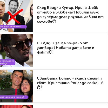
След Брадли Купър, Ирина Шейк
отново е влюбена? Новият мъж
до супермодела разпали лавина от
слухове🧐
Пи Диди излиза по-рано от
затвора? Новата дата вече е
факт!💥
Сватбата, която чакаше целият
свят! Кристиано Роналдо се жени!
💍🍾