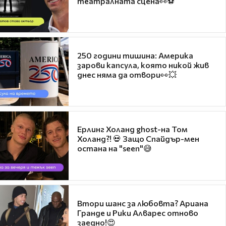
театралната сцена👀⚽
250 години тишина: Америка
зарови капсула, която никой жив
днес няма да отвори👀💥
Ерлинг Холанд ghost-на Том
Холанд?! 💀 Защо Спайдър-мен
остана на "seen"😅
Втори шанс за любовта? Ариана
Гранде и Рики Алварес отново
заедно!😍