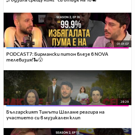
01:01:07
PODCAST7: Бирмански питон влезе в NOVA
телевизия!🐍😮
28:29
Българският Тимъти Шаламе реагира на
участието си в музикален клип