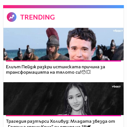
TRENDING
Елиът Пейдж разкри истинската причина за
трансформацията на тялото си!😯💥
Трагедия разтърси Холивуд: Младата звезда от
„Годзила срещу Конг“ си отиде на 18🕊️