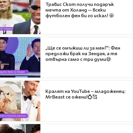
Травис Скот получи подарък
мечта от Холанд — всеки
футболен фен би го искал! 🤩
„Ще се омъжиш ли за мен?“: Фен
предложи брак на Зендая, а тя
отвърна само с три думи😅
Кралят на YouTube – младоженец:
MrBeast се ожени!💍🥰