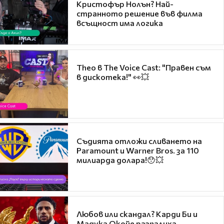
Кристофър Нолън? Най-
странното решение във филма
всъщност има логика
Theo в The Voice Cast: "Правен съм
в дискотека!" 👀💥
Съдията отложи сливането на
Paramount и Warner Bros. за 110
милиарда долара!😯💥
Любов или скандал? Карди Би и
Мадука Окойе разпалиха