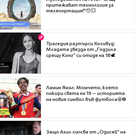
притежават технология за
телепортация!"😯💥
Трагедия разтърси Холивуд:
Младата звезда от „Годзила
срещу Конг“ си отиде на 18🕊️
Ламин Ямал: Момчето, което
покори света на 19 — историята
на новия символ във футбола🤩⚽
Защо Ахил липсва от „Одисей“ на