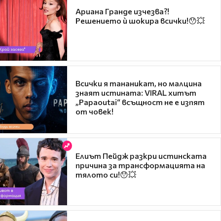
Ариана Гранде изчезва?!
Решението ѝ шокира всички!😯💥
Всички я тананикат, но малцина
знаят истината: VIRAL хитът
„Papaoutai“ всъщност не е изпят
от човек!
Елиът Пейдж разкри истинската
причина за трансформацията на
тялото си!😯💥