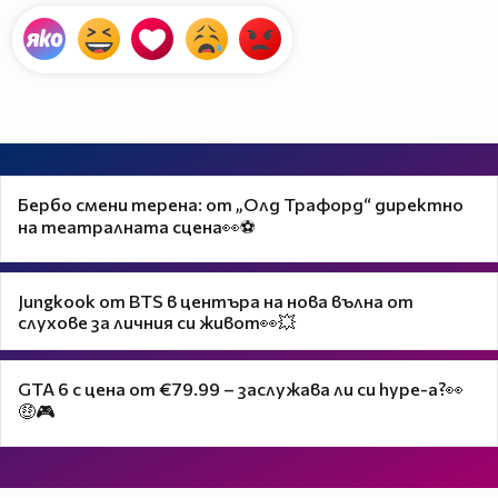
Бербо смени терена: от „Олд Трафорд“ директно
на театралната сцена👀⚽
Jungkook от BTS в центъра на нова вълна от
слухове за личния си живот👀💥
GTA 6 с цена от €79.99 – заслужава ли си hype-а?👀
🤑🎮