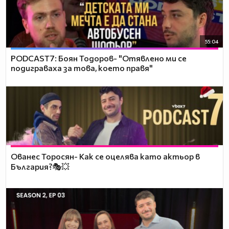
55:04
PODCAST7: ‪Боян Тодоров- "Отявлено ми се
подиграваха за това, което правя"
Ованес Торосян- Как се оцелява като актьор в
България?🎭💥