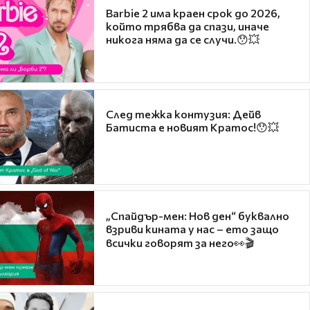
Barbie 2 има краен срок до 2026,
който трябва да спази, иначе
никога няма да се случи.😯💥
След тежка контузия: Дейв
Батиста е новият Кратос!😯💥
„Спайдър-мен: Нов ден“ буквално
взриви кината у нас – ето защо
всички говорят за него👀🎬