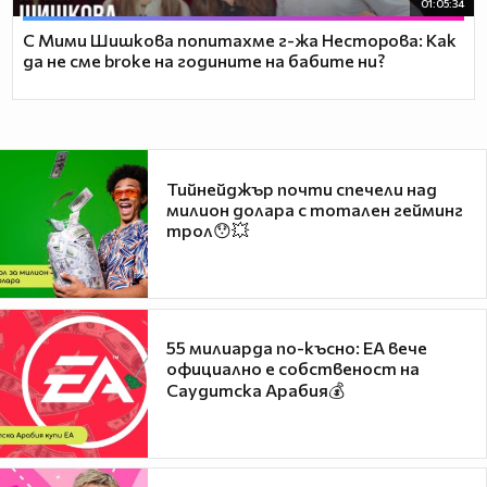
01:05:34
С Мими Шишкова попитахме г-жа Несторова: Как
да не сме broke на годините на бабите ни?
Тийнейджър почти спечели над
милион долара с тотален гейминг
трол😯💥
55 милиарда по-късно: EA вече
официално е собственост на
Саудитска Арабия💰