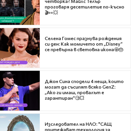
четворка? Майлс Телър
проговаря десетилетие по-късно
🎬👀💥
Селена Гомес празнува рождения
си ден: Как момичето от „Disney“
се превърна в световна икона🤩🎂
Джон Сина сподели 4 неща, които
могат да съсипят всяко GenZ:
„Ако ги имаш, провалът е
гарантиран“🧐💥
Изследовател на НЛО: "САЩ
притежават технология за