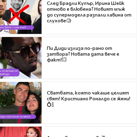
След Брадли Купър, Ирина Шейк
отново е влюбена? Новият мъж
до супермодела разпали лавина от
слухове🧐
Пи Диди излиза по-рано от
затвора? Новата дата вече е
факт!💥
Сватбата, която чакаше целият
свят! Кристиано Роналдо се жени!
💍🍾