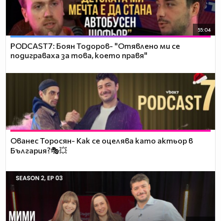
55:04
PODCAST7: ‪Боян Тодоров- "Отявлено ми се
подиграваха за това, което правя"
Ованес Торосян- Как се оцелява като актьор в
България?🎭💥