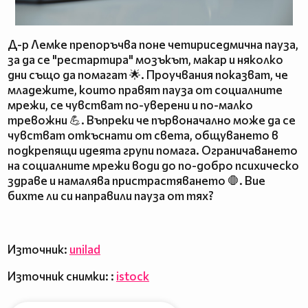
Д-р Лемке препоръчва поне четириседмична пауза,
за да се "рестартира" мозъкът, макар и няколко
дни също да помагат 🌟. Проучвания показват, че
младежите, които правят пауза от социалните
мрежи, се чувстват по-уверени и по-малко
тревожни 💪. Въпреки че първоначално може да се
чувстват откъснати от света, общуването в
подкрепящи идеята групи помага. Ограничаването
на социалните мрежи води до по-добро психическо
здраве и намалява пристрастяването 🛑. Вие
бихте ли си направили пауза от тях?
Източник:
unilad
Източник снимки: :
istock