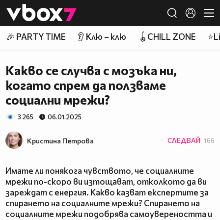
Member of
👾
🎉 PARTY TIME
👂 Клю – клю
🪀CHILL ZONE
⭐Li
Какво се случва с мозъка ни,
когато спрем да ползваме
социални мрежи?
3 265
06.01.2025
Кристина Петрова
СЛЕДВАЙ
166
Имате ли понякога чувството, че социалните
мрежи по-скоро ви изтощават, отколкото да ви
зареждат с енергия. Какво казват експертите за
спирането на социалните мрежи? Спирането на
социалните мрежи подобрява самоувереността и