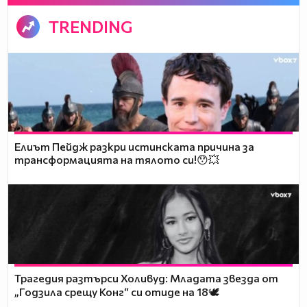
TRENDING
Елиът Пейдж разкри истинската причина за
трансформацията на тялото си!😯💥
Трагедия разтърси Холивуд: Младата звезда от
„Годзила срещу Конг“ си отиде на 18🕊️