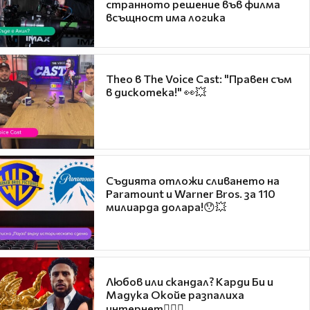
странното решение във филма
всъщност има логика
Theo в The Voice Cast: "Правен съм
в дискотека!" 👀💥
Съдията отложи сливането на
Paramount и Warner Bros. за 110
милиарда долара!😯💥
Любов или скандал? Карди Би и
Мадука Окойе разпалиха
интернет❤️‍🔥🔥