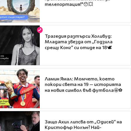
телепортация!"😯💥
Трагедия разтърси Холивуд:
Младата звезда от „Годзила
срещу Конг“ си отиде на 18🕊️
Ламин Ямал: Момчето, което
покори света на 19 — историята
на новия символ във футбола🤩⚽
Защо Ахил липсва от „Одисей“ на
Кристофър Нолън? Най-