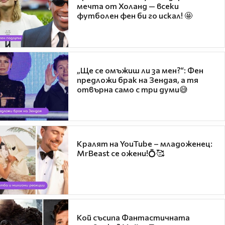
мечта от Холанд — всеки
футболен фен би го искал! 🤩
„Ще се омъжиш ли за мен?“: Фен
предложи брак на Зендая, а тя
отвърна само с три думи😅
Кралят на YouTube – младоженец:
MrBeast се ожени!💍🥰
Кой съсипа Фантастичната