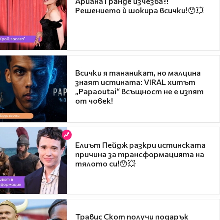
Ариана Гранде изчезва?!
Решението ѝ шокира всички!😯💥
Всички я тананикат, но малцина
знаят истината: VIRAL хитът
„Papaoutai“ всъщност не е изпят
от човек!
Елиът Пейдж разкри истинската
причина за трансформацията на
тялото си!😯💥
Травис Скот получи подарък