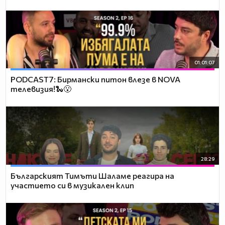
01:01:07
PODCAST7: Бирмански питон влезе в NOVA
телевизия!🐍😮
28:29
Българският Тимъти Шаламе реагира на
участието си в музикален клип