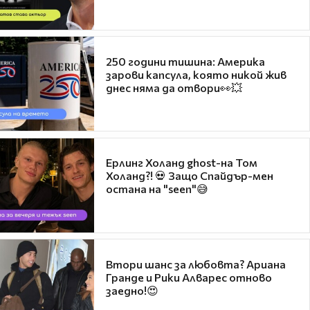
250 години тишина: Америка
зарови капсула, която никой жив
днес няма да отвори👀💥
Ерлинг Холанд ghost-на Том
Холанд?! 💀 Защо Спайдър-мен
остана на "seen"😅
Втори шанс за любовта? Ариана
Гранде и Рики Алварес отново
заедно!😍