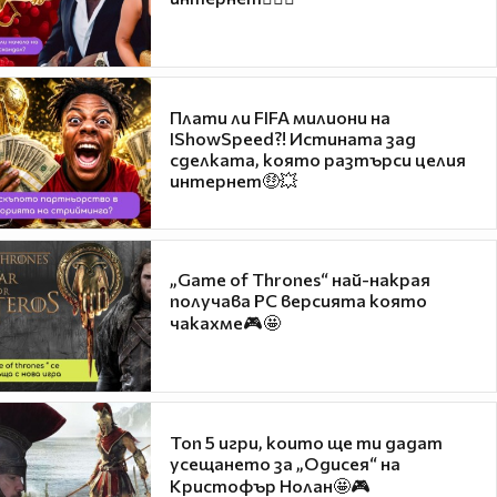
Плати ли FIFA милиони на
IShowSpeed?! Истината зад
сделката, която разтърси целия
интернет🤑💥
„Game of Thrones“ най-накрая
получава PC версията която
чакахме🎮🤩
Топ 5 игри, които ще ти дадат
усещането за „Одисея“ на
Кристофър Нолан🤩🎮