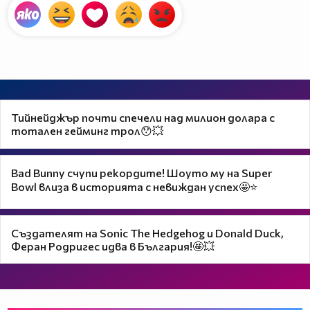
Тийнейджър почти спечели над милион долара с
тотален гейминг трол😯💥
Bad Bunny счупи рекордите! Шоуто му на Super
Bowl влиза в историята с невиждан успех🤩⭐
Създателят на Sonic The Hedgehog и Donald Duck,
Феран Родригес идва в България!🤩💥