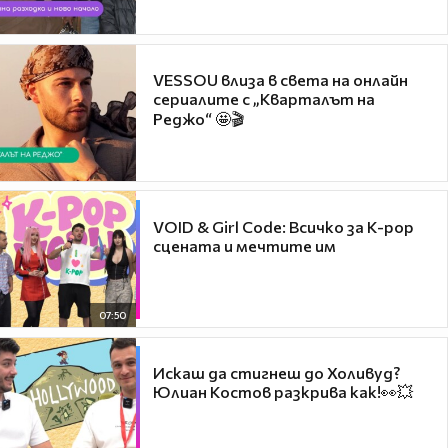
VESSOU влиза в света на онлайн
сериалите с „Кварталът на
Реджо“ 🤩🎬
VOID & Girl Code: Всичко за K-pop
сцената и мечтите им
07:50
Искаш да стигнеш до Холивуд?
Юлиан Костов разкрива как!👀💥