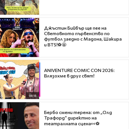
Джъстин Бийбър ще пее на
Световното първенство по
футбол заедно с Мадона, Шакира
и BTS!⚽🤩
ANIVENTURE COMIC CON 2026:
Влязохме в друг свят!
08:16
Бербо смени терена: от „Олд
Трафорд“ директно на
театралната сцена👀⚽