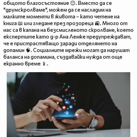
общото благосъстояние 😊. Вместо да се
"друмскролваме", можем да се насладим на
малките моменти в живота – като четене на
книга 📖 или гледане през прозореца 🚉. Много от
нас са в капана на безсмисленото скролване, което
експертите като д-р Ана Лемке предупреждават,
че е пристрастяващо заради отделянето на
допамин 🧠. Социалните мрежи могат да нарушат
баланса на допамина, създавайки нужда от още
екранно време 📱.