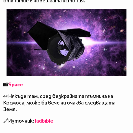
откритие в човешката история.
📸
Space
👀Някъде там, сред безкрайната тъмнина на
Космоса, може би вече ни очаква следващата
Земя.
🔗Източник:
ladbible