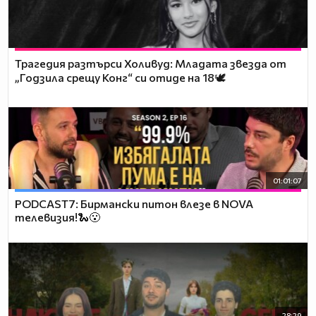
Трагедия разтърси Холивуд: Младата звезда от
„Годзила срещу Конг“ си отиде на 18🕊️
01:01:07
PODCAST7: Бирмански питон влезе в NOVA
телевизия!🐍😮
28:29