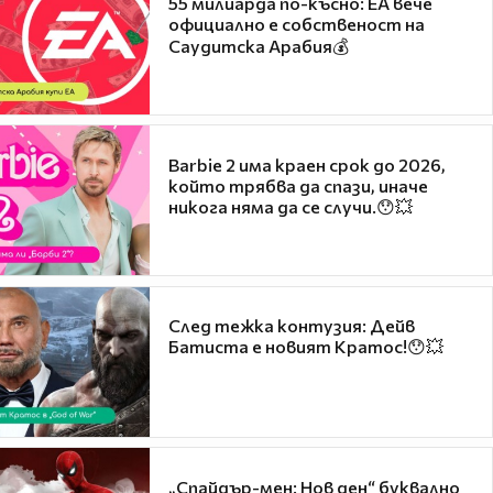
55 милиарда по-късно: EA вече
официално е собственост на
Саудитска Арабия💰
Barbie 2 има краен срок до 2026,
който трябва да спази, иначе
никога няма да се случи.😯💥
След тежка контузия: Дейв
Батиста е новият Кратос!😯💥
„Спайдър-мен: Нов ден“ буквално