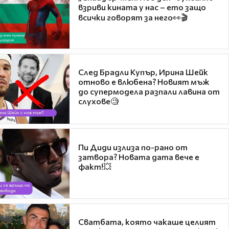
взриви кината у нас – ето защо
всички говорят за него👀🎬
След Брадли Купър, Ирина Шейк
отново е влюбена? Новият мъж
до супермодела разпали лавина от
слухове🧐
Пи Диди излиза по-рано от
затвора? Новата дата вече е
факт!💥
Сватбата, която чакаше целият