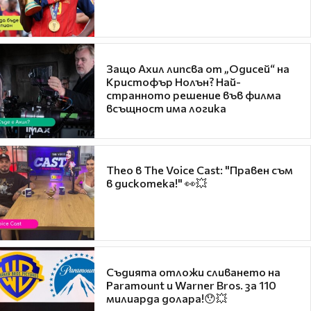
Защо Ахил липсва от „Одисей“ на
Кристофър Нолън? Най-
странното решение във филма
всъщност има логика
Theo в The Voice Cast: "Правен съм
в дискотека!" 👀💥
Съдията отложи сливането на
Paramount и Warner Bros. за 110
милиарда долара!😯💥