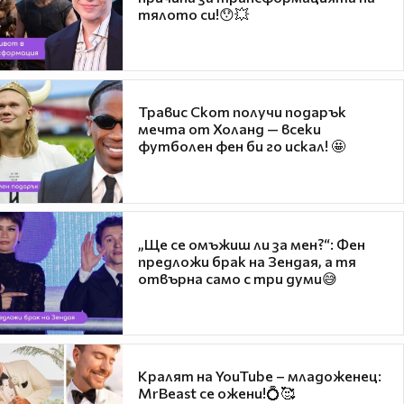
тялото си!😯💥
Травис Скот получи подарък
мечта от Холанд — всеки
футболен фен би го искал! 🤩
„Ще се омъжиш ли за мен?“: Фен
предложи брак на Зендая, а тя
отвърна само с три думи😅
Кралят на YouTube – младоженец:
MrBeast се ожени!💍🥰