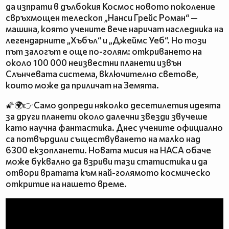
да изпрати в дълбокия Космос новото поколение
свръхмощен телескоп „Нанси Грейс Роман“ —
машина, която учените вече наричат наследника на
легендарните „Хъбъл“ и „Джеймс Уеб“. Но този
път залогът е още по-голям: откриването на
около 100 000 неизвестни планети извън
Слънчевата система, включително светове,
които може да приличат на Земята.
🌠🌍👉Само допреди няколко десетилетия идеята
за други планети около далечни звезди звучеше
като научна фантастика. Днес учените официално
са потвърдили съществуването на малко над
6300 екзопланети. Новата мисия на НАСА обаче
може буквално да взриви тази статистика и да
отвори вратата към най-голямото космическо
откритие на нашето време.