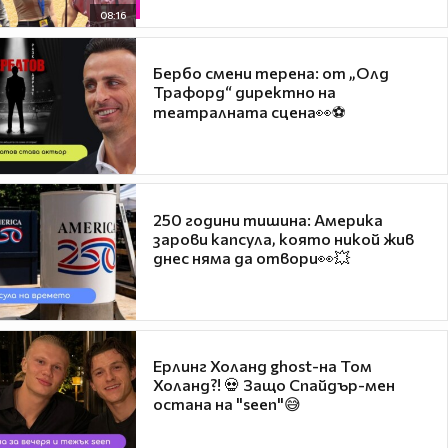
08:16
Бербо смени терена: от „Олд
Трафорд“ директно на
театралната сцена👀⚽
250 години тишина: Америка
зарови капсула, която никой жив
днес няма да отвори👀💥
Ерлинг Холанд ghost-на Том
Холанд?! 💀 Защо Спайдър-мен
остана на "seen"😅