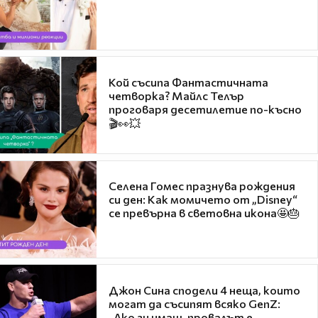
Кой съсипа Фантастичната
четворка? Майлс Телър
проговаря десетилетие по-късно
🎬👀💥
Селена Гомес празнува рождения
си ден: Как момичето от „Disney“
се превърна в световна икона🤩🎂
Джон Сина сподели 4 неща, които
могат да съсипят всяко GenZ:
„Ако ги имаш, провалът е