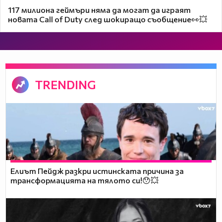
117 милиона геймъри няма да могат да играят
новата Call of Duty след шокиращо съобщение👀💥
TRENDING
Елиът Пейдж разкри истинската причина за
трансформацията на тялото си!😯💥