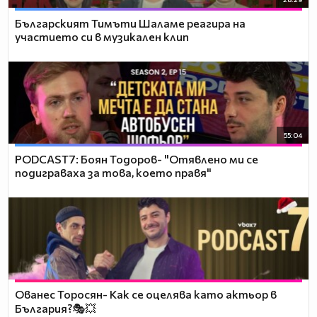
Българският Тимъти Шаламе реагира на
участието си в музикален клип
55:04
PODCAST7: ‪Боян Тодоров- "Отявлено ми се
подиграваха за това, което правя"
Ованес Торосян- Как се оцелява като актьор в
България?🎭💥