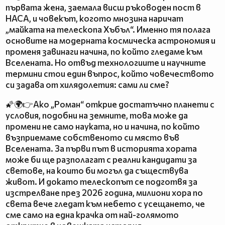
първата жена, заемала висш ръководен пост в
НАСА, и човекът, когото мнозина наричат
„майката на телескопа Хъбъл“. Именно тя полага
основите на модерната космическа астрономия и
променя завинаги начина, по който гледаме към
Вселената. Но отвъд технологиите и научните
термини стои един въпрос, който човечеството
си задава от хилядолетия: сами ли сме?
🌠🌍👉Ако „Роман“ открие достатъчно планети с
условия, подобни на земните, това може да
промени не само науката, но и начина, по който
възприемаме собственото си място във
Вселената. За първи път в историята хората
може би ще разполагат с реални кандидати за
светове, на които би могъл да съществува
живот. И докато телескопът се подготвя за
изстрелване през 2026 година, милиони хора по
света вече гледат към небето с усещането, че
сме само на една крачка от най-голямото