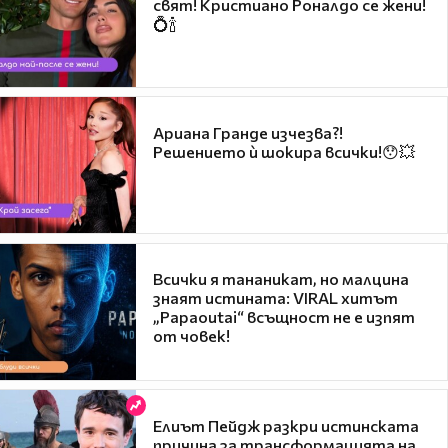
свят! Кристиано Роналдо се жени!
💍🍾
Ариана Гранде изчезва?!
Решението ѝ шокира всички!😯💥
Всички я тананикат, но малцина
знаят истината: VIRAL хитът
„Papaoutai“ всъщност не е изпят
от човек!
Елиът Пейдж разкри истинската
причина за трансформацията на