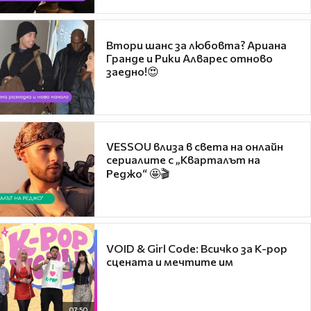
Втори шанс за любовта? Ариана
Гранде и Рики Алварес отново
заедно!😍
VESSOU влиза в света на онлайн
сериалите с „Кварталът на
Реджо“ 🤩🎬
VOID & Girl Code: Всичко за K-pop
сцената и мечтите им
07:50