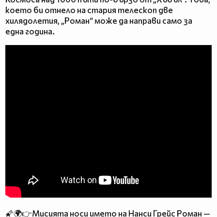
което би отнело на стария телескоп две
хилядолетия, „Роман“ може да направи само за
една година.
🌠🌍👉Мисията носи името на Нанси Грейс Роман —