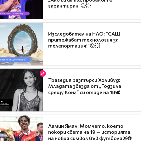
гарантиран“🧐💥
Изследовател на НЛО: "САЩ
притежават технология за
телепортация!"😯💥
Трагедия разтърси Холивуд:
Младата звезда от „Годзила
срещу Конг“ си отиде на 18🕊️
Ламин Ямал: Момчето, което
покори света на 19 — историята
на новия символ във футбола🤩⚽