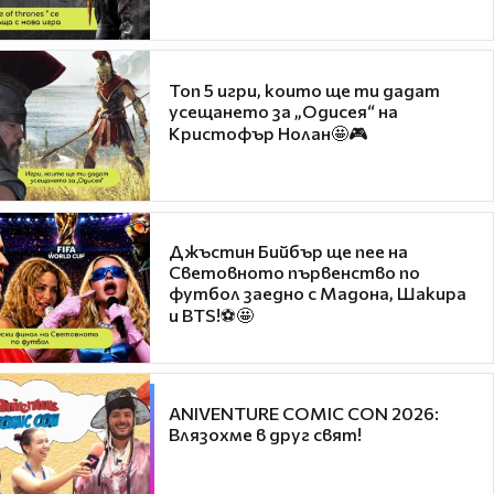
Топ 5 игри, които ще ти дадат
усещането за „Одисея“ на
Кристофър Нолан🤩🎮
Джъстин Бийбър ще пее на
Световното първенство по
футбол заедно с Мадона, Шакира
и BTS!⚽🤩
ANIVENTURE COMIC CON 2026:
Влязохме в друг свят!