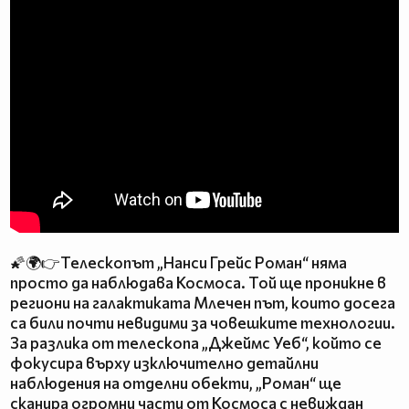
🌠🌍👉Телескопът „Нанси Грейс Роман“ няма
просто да наблюдава Космоса. Той ще проникне в
региони на галактиката Млечен път, които досега
са били почти невидими за човешките технологии.
За разлика от телескопа „Джеймс Уеб“, който се
фокусира върху изключително детайлни
наблюдения на отделни обекти, „Роман“ ще
сканира огромни части от Космоса с невиждан