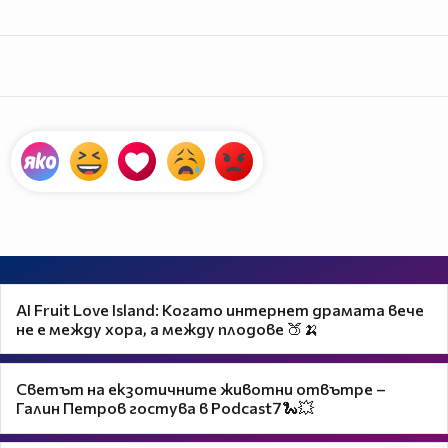
AI Fruit Love Island: Когато интернет драмата вече
не е между хора, а между плодове 🍑🍌
Светът на екзотичните животни отвътре –
Галин Петров гостува в Podcast7🐍💥