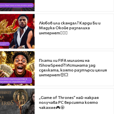
Любов или скандал? Карди Би и
Мадука Окойе разпалиха
интернет❤️‍🔥🔥
Плати ли FIFA милиони на
IShowSpeed?! Истината зад
сделката, която разтърси целия
интернет🤑💥
„Game of Thrones“ най-накрая
получава PC версията която
чакахме🎮🤩