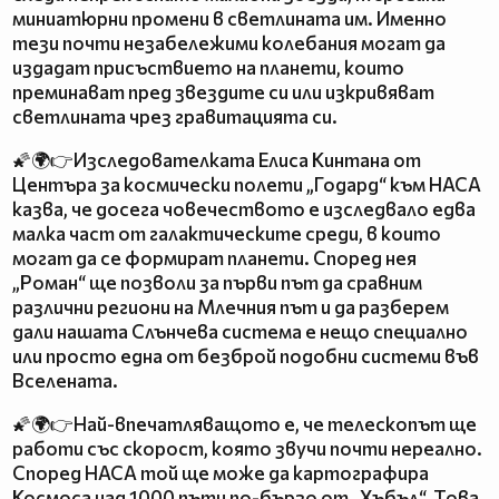
миниатюрни промени в светлината им. Именно
тези почти незабележими колебания могат да
издадат присъствието на планети, които
преминават пред звездите си или изкривяват
светлината чрез гравитацията си.
🌠🌍👉Изследователката Елиса Кинтана от
Центъра за космически полети „Годард“ към НАСА
казва, че досега човечеството е изследвало едва
малка част от галактическите среди, в които
могат да се формират планети. Според нея
„Роман“ ще позволи за първи път да сравним
различни региони на Млечния път и да разберем
дали нашата Слънчева система е нещо специално
или просто една от безброй подобни системи във
Вселената.
🌠🌍👉Най-впечатляващото е, че телескопът ще
работи със скорост, която звучи почти нереално.
Според НАСА той ще може да картографира
Космоса над 1000 пъти по-бързо от „Хъбъл“. Това,