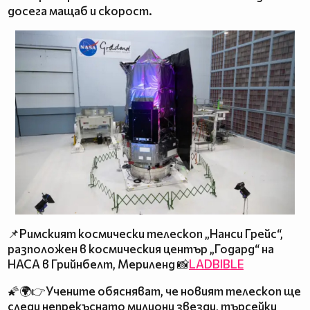
досега мащаб и скорост.
📌Римският космически телескоп „Нанси Грейс“,
разположен в космическия център „Годард“ на
НАСА в Грийнбелт, Мериленд 📸
LADBIBLE
🌠🌍👉Учените обясняват, че новият телескоп ще
следи непрекъснато милиони звезди, търсейки