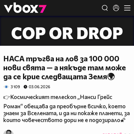
Member of
👾
НАСА тръгва на лов за 100 000
нови свята — а някъде там може
да се крие следващата Земя🌍
3 109
03.06.2026
👉Космическият телескоп „Нанси Грейс
Роман“ обещава да преобърне всичко, което
знаем за Вселената, и да ни покаже планети, за
които човечеството дори не е подозирало🌠