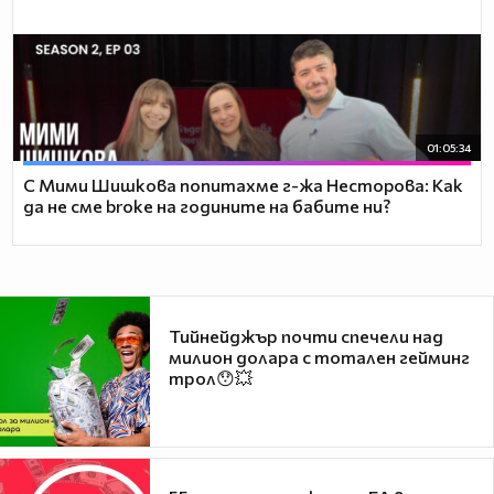
01:05:34
С Мими Шишкова попитахме г-жа Несторова: Как
да не сме broke на годините на бабите ни?
Тийнейджър почти спечели над
милион долара с тотален гейминг
трол😯💥