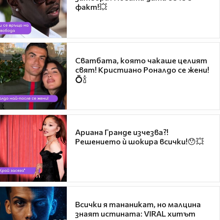
факт!💥
Сватбата, която чакаше целият
свят! Кристиано Роналдо се жени!
💍🍾
Ариана Гранде изчезва?!
Решението ѝ шокира всички!😯💥
Всички я тананикат, но малцина
знаят истината: VIRAL хитът