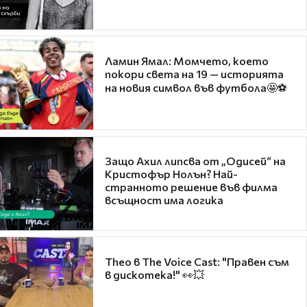
Ламин Ямал: Момчето, което
покори света на 19 — историята
на новия символ във футбола🤩⚽
Защо Ахил липсва от „Одисей“ на
Кристофър Нолън? Най-
странното решение във филма
всъщност има логика
Theo в The Voice Cast: "Правен съм
в дискотека!" 👀💥