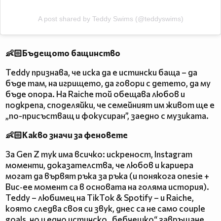
A post shared by Teddy Swims (@teddyswims)
👶🏻Бъдещото бащинство
Teddy признава, че иска да е истински баща – да
бъде там, на игрището, да говори с детето, да му
бъде опора. На Raiche той обещава любов и
подкрепа, споделяйки, че семейният им живот ще е
„по-присъстващ и фокусиран”, заедно с музиката.
👶🏻Какво значи за феновете
За Gen Z тук има всичко: искреност, Instagram
моменти, доказателства, че любов и кариера
могат да вървят ръка за ръка (и понякога onesie +
Buc‑ee момент са в основата на голяма история).
Teddy – любимец на TikTok & Spotify – и Raiche,
която следва своя си звук, днес са не само couple
goals, но и едно истинско „бебчешко“ завръщане