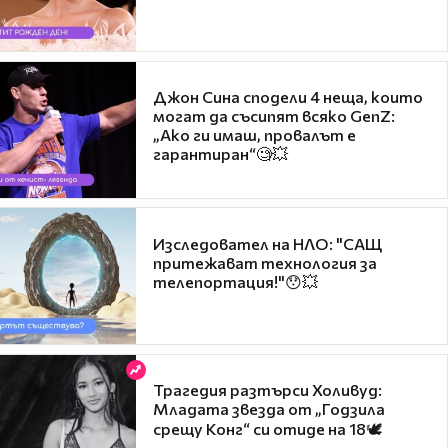
Джон Сина сподели 4 неща, които
могат да съсипят всяко GenZ:
„Ако ги имаш, провалът е
гарантиран“🧐💥
Изследовател на НЛО: "САЩ
притежават технология за
телепортация!"😯💥
Трагедия разтърси Холивуд:
Младата звезда от „Годзила
срещу Конг“ си отиде на 18🕊️