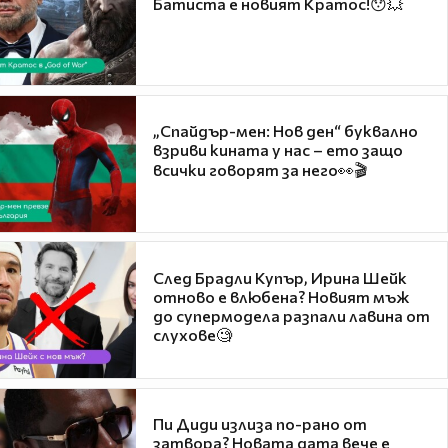
Батиста е новият Кратос!😯💥
„Спайдър-мен: Нов ден“ буквално
взриви кината у нас – ето защо
всички говорят за него👀🎬
След Брадли Купър, Ирина Шейк
отново е влюбена? Новият мъж
до супермодела разпали лавина от
слухове🧐
Пи Диди излиза по-рано от
затвора? Новата дата вече е