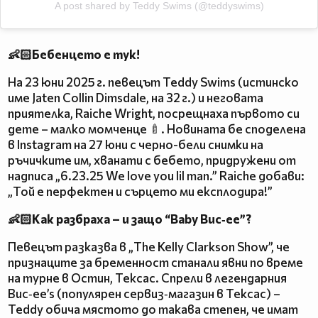
A post shared by Teddy Swims (@teddyswims)
👶🏻Бебенцето е тук!
На 23 юни 2025 г. певецът Teddy Swims (истинско
име Jaten Collin Dimsdale, на 32 г.) и неговата
приятелка, Raiche Wright, посрещнаха първото си
дете – малко момченце 🍼. Новината бе споделена
в Instagram на 27 юни с черно-бели снимки на
ръчичките им, хванати с бебето, придружени от
надписа „6.23.25 We love you lil man.” Raiche добави:
„Той е перфектен и сърцето ми експлодира!”
👶🏻Как разбраха – и защо “Baby Buc‑ee”?
Певецът разказва в „The Kelly Clarkson Show”, че
признаците за бременност станали явни по време
на турне в Остин, Тексас. Спрели в легендарния
Buc‑ee’s (популярен сервиз‑магазин в Тексас) –
Teddy обича мястото до такава степен, че имат