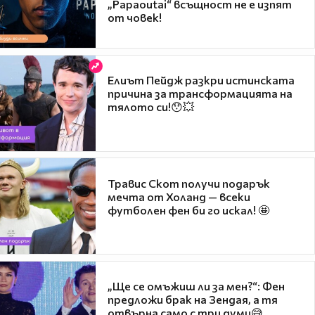
„Papaoutai“ всъщност не е изпят
от човек!
Елиът Пейдж разкри истинската
причина за трансформацията на
тялото си!😯💥
Травис Скот получи подарък
мечта от Холанд — всеки
футболен фен би го искал! 🤩
„Ще се омъжиш ли за мен?“: Фен
предложи брак на Зендая, а тя
отвърна само с три думи😅