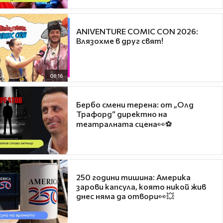
ANIVENTURE COMIC CON 2026:
Влязохме в друг свят!
08:16
Бербо смени терена: от „Олд
Трафорд“ директно на
театралната сцена👀⚽
250 години тишина: Америка
зарови капсула, която никой жив
днес няма да отвори👀💥