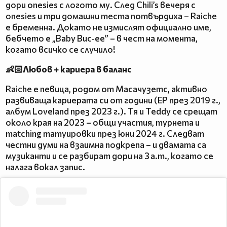
дори onesies с логото му. След Chili’s вечеря с
onesies и три домашни теста потвърдиха – Raiche
е бременна. Докато не измислят официално име,
бебчето е „Baby Buc‑ee” – в чест на момента,
когато всичко се случило!
👶🏻Любов + кариера в баланс
Raiche е певица, родом от Масачузетс, активно
развиваща кариерата си от години (EP през 2019 г.,
албум Loveland през 2023 г.). Тя и Teddy се срещат
около края на 2023 – общи участия, турнета и
matching татуировки през юни 2024 г. Следват
честни думи на взаимна подкрепа – и двамата са
музиканти и се разбират дори на 3 a.m., когато се
налага вокал запис.