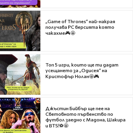
„Game of Thrones“ най-накрая
получава PC версията която
чакахме🎮🤩
Топ 5 игри, които ще ти дадат
усещането за „Одисея“ на
Кристофър Нолан🤩🎮
Джъстин Бийбър ще пее на
Световното първенство по
футбол заедно с Мадона, Шакира
и BTS!⚽🤩