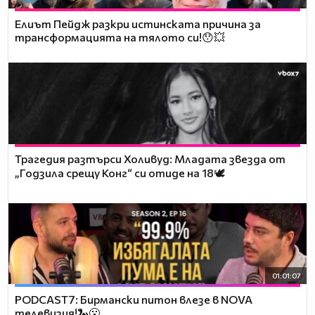
Елиът Пейдж разкри истинската причина за
трансформацията на тялото си!😯💥
Трагедия разтърси Холивуд: Младата звезда от
„Годзила срещу Конг“ си отиде на 18🕊️
01:01:07
PODCAST7: Бирмански питон влезе в NOVA
телевизия!🐍😮