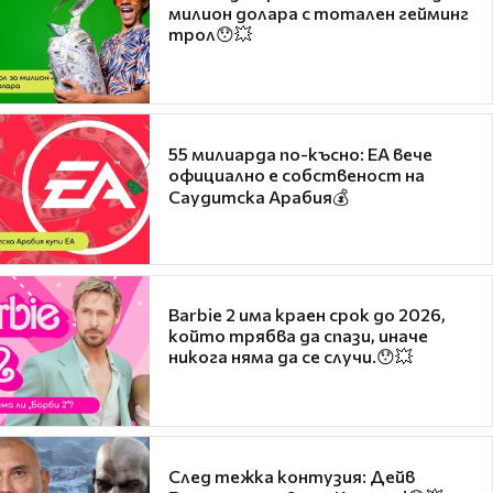
милион долара с тотален гейминг
трол😯💥
55 милиарда по-късно: EA вече
официално е собственост на
Саудитска Арабия💰
Barbie 2 има краен срок до 2026,
който трябва да спази, иначе
никога няма да се случи.😯💥
След тежка контузия: Дейв