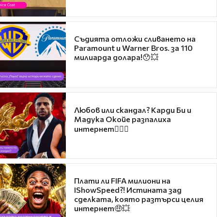
Съдията отложи сливането на
Paramount и Warner Bros. за 110
милиарда долара!😯💥
Любов или скандал? Карди Би и
Мадука Окойе разпалиха
интернет❤️‍🔥🔥
Плати ли FIFA милиони на
IShowSpeed?! Истината зад
сделката, която разтърси целия
интернет🤑💥