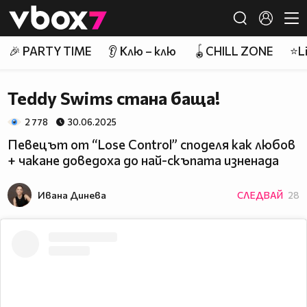
Member of
👾
🎉 PARTY TIME
👂 Клю – клю
🪀CHILL ZONE
⭐Li
Teddy Swims станa баща!
2 778
30.06.2025
Певецът от “Lose Control” споделя как любов
+ чакане доведоха до най-скъпата изненада
Ивана Динева
СЛЕДВАЙ
28