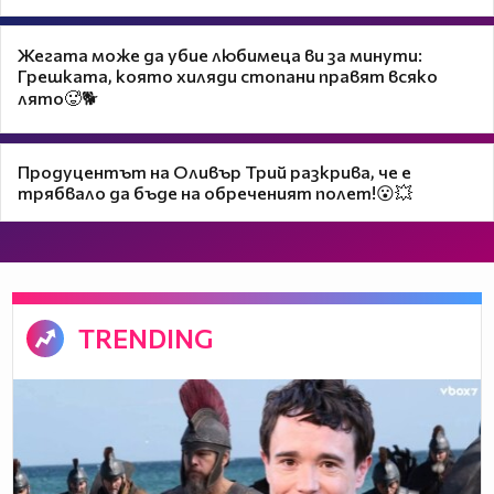
Жегата може да убие любимеца ви за минути:
Грешката, която хиляди стопани правят всяко
лято🥵🐕
Продуцентът на Оливър Трий разкрива, че е
трябвало да бъде на обреченият полет!😮💥
TRENDING