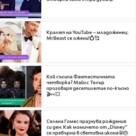
Кралят на YouTube – младоженец:
MrBeast се ожени!💍🥰
Кой съсипа Фантастичната
четворка? Майлс Телър
проговаря десетилетие по-късно
🎬👀💥
Селена Гомес празнува рождения
си ден: Как момичето от „Disney“
се превърна в световна икона🤩🎂