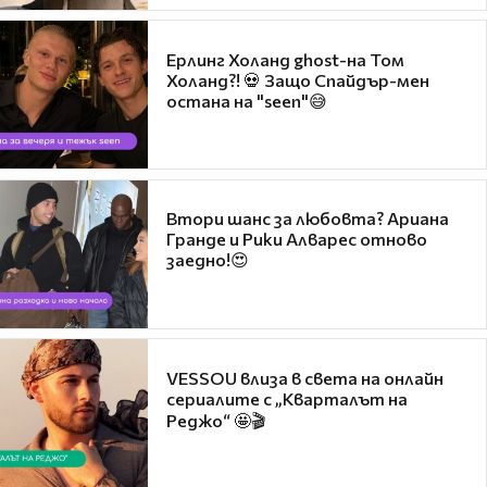
Ерлинг Холанд ghost-на Том
Холанд?! 💀 Защо Спайдър-мен
остана на "seen"😅
Втори шанс за любовта? Ариана
Гранде и Рики Алварес отново
заедно!😍
VESSOU влиза в света на онлайн
сериалите с „Кварталът на
Реджо“ 🤩🎬