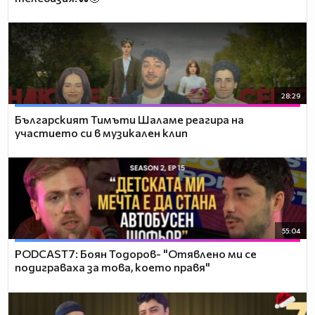
28:29
Българският Тимъти Шаламе реагира на
участието си в музикален клип
55:04
PODCAST7: ‪Боян Тодоров- "Отявлено ми се
подиграваха за това, което правя"