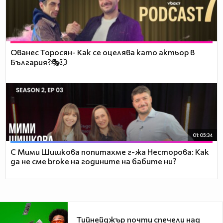
Ованес Торосян- Как се оцелява като актьор в
България?🎭💥
01:05:34
С Мими Шишкова попитахме г-жа Несторова: Как
да не сме broke на годините на бабите ни?
Тийнейджър почти спечели над