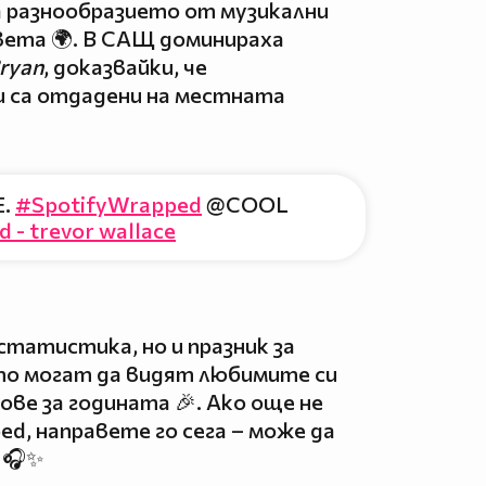
а разнообразието от музикални
вета 🌍. В САЩ доминираха
ryan
, доказвайки, че
 са отдадени на местната
E.
#SpotifyWrapped
@COOL
d - trevor wallace
 статистика, но и празник за
то могат да видят любимите си
ове за годината 🎉. Ако още не
d, направете го сега – може да
 🎧✨