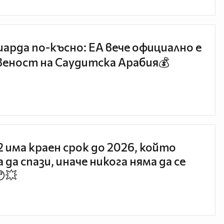
иарда по-късно: EA вече официално е
еност на Саудитска Арабия💰
 2 има краен срок до 2026, който
 да спази, иначе никога няма да се
😯💥