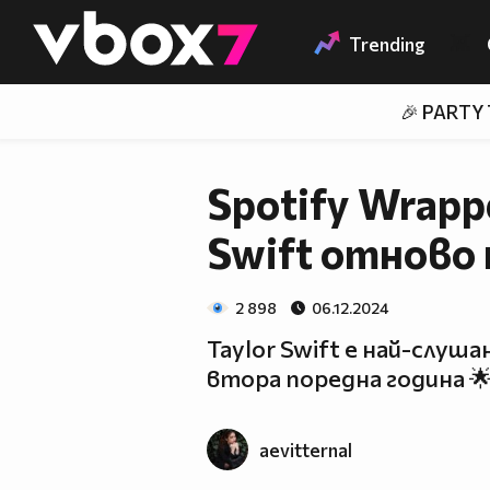
Member of
👾
Trending
🎉 PARTY
Spotify Wrapp
Swift отново 
2 898
06.12.2024
Taylor Swift е най-слуш
втора поредна година 🌟
aevitternal