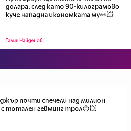
долара, след като 90-килограмово
куче нападна икономката му👀💥
Галин Найденов
джър почти спечели над милион
 с тотален гейминг трол😯💥