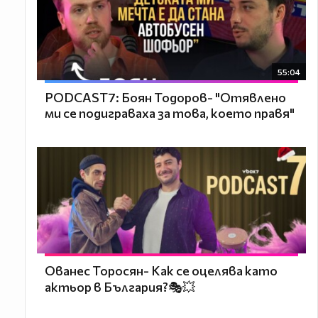
55:04
PODCAST7: ‪Боян Тодоров- "Отявлено
ми се подиграваха за това, което правя"
Ованес Торосян- Как се оцелява като
актьор в България?🎭💥