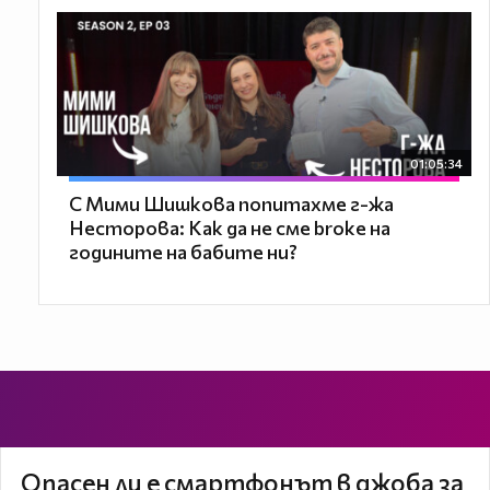
01:05:34
С Мими Шишкова попитахме г-жа
Несторова: Как да не сме broke на
годините на бабите ни?
Опасен ли е смартфонът в джоба за