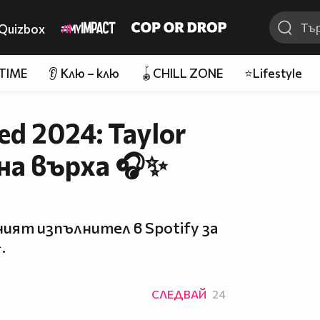
Quizbox
 TIME
👂 Клю – клю
🪀CHILL ZONE
⭐Lifestyle
ed 2024: Taylor
на върха 🎧✨
аният изпълнител в Spotify за
.
СЛЕДВАЙ
24