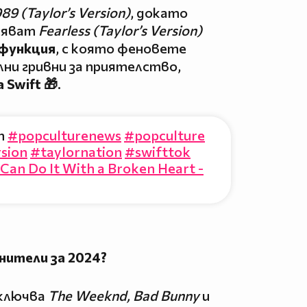
89 (Taylor’s Version)
, докато
сяват
Fearless (Taylor’s Version)
 функция
, с която феновете
ни гривни за приятелство,
 Swift 🎁
.
un
#popculturenews
#popculture
sion
#taylornation
#swifttok
 Can Do It With a Broken Heart -
нители за 2024?
включва
The Weeknd, Bad Bunny
и