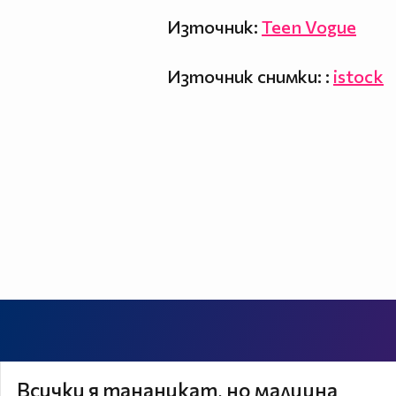
Източник:
Teen Vogue
Източник снимки: :
istock
Всички я тананикат, но малцина