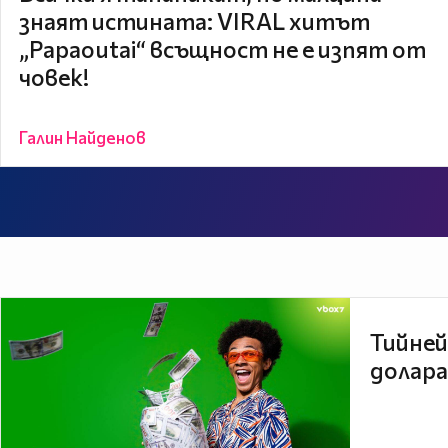
знаят истината: VIRAL хитът
„Papaoutai“ всъщност не е изпят от
човек!
Галин Найденов
Тийней
долара