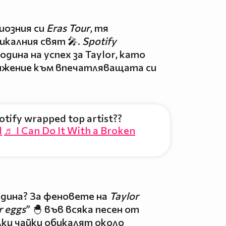
иозния си
Eras Tour
, тя
икалния свят 🎤.
Spotify
одина на успех за Taylor, като
ижение към впечатляващата си
otify wrapped top artist??
d
♬ I Can Do It With a Broken
одина? За феновете на
Taylor
r eggs
” 🐣 във всяка песен от
лки чайки обикалят около