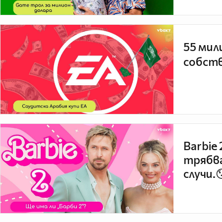
55 мил
собств
Barbie
трябва
случи.