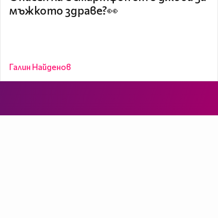
мъжкото здраве?👀
Галин Найденов