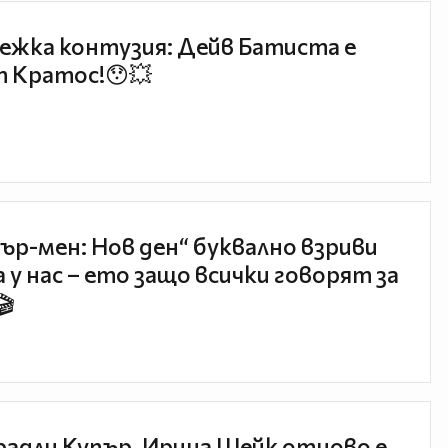
ежка контузия: Дейв Батиста е
 Кратос!😯💥
ър-мен: Нов ден“ буквално взриви
 у нас – ето защо всички говорят за
🎬
радли Купър, Ирина Шейк отново е