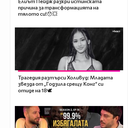
Елиът Пейдж разкри истинската
причина за трансформацията на
тялото си!😯💥
Трагедия разтърси Холивуд: Младата
звезда от „Годзила срещу Конг“ си
отиде на 18🕊️