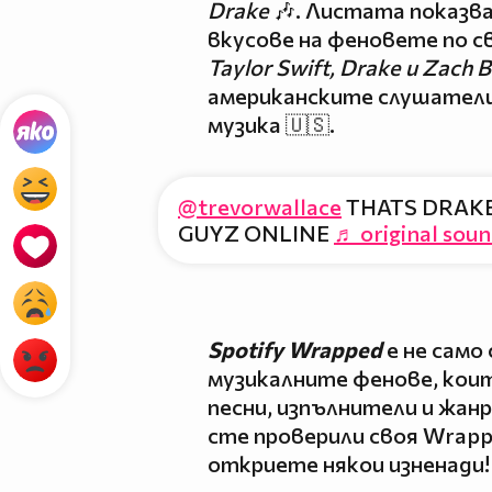
Drake
🎶. Листата показв
вкусове на феновете по с
Taylor Swift, Drake и
Zach B
американските слушатели
музика 🇺🇸.
@trevorwallace
THATS DRAK
GUYZ ONLINE
♬ original soun
Spotify Wrapped
е не само
музикалните фенове, кои
песни, изпълнители и жанр
сте проверили своя Wrappe
откриете някои изненади!