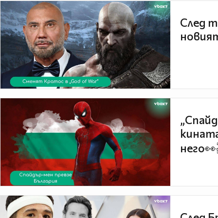
След т
новият
„Спайд
кината
него👀
След Б