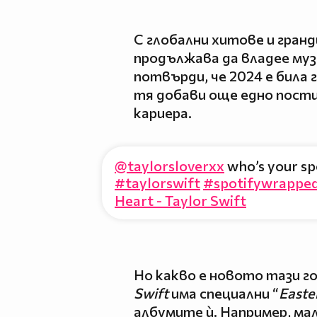
С глобални хитове и гранд
продължава да владее муз
потвърди, че 2024 е била г
тя добави още едно пост
кариера.
@taylorsloverxx
who’s your sp
#taylorswift
#spotifywrappe
Heart - Taylor Swift
Но какво е новото тази г
Swift
има специални “
Easte
албумите ѝ. Например, ма