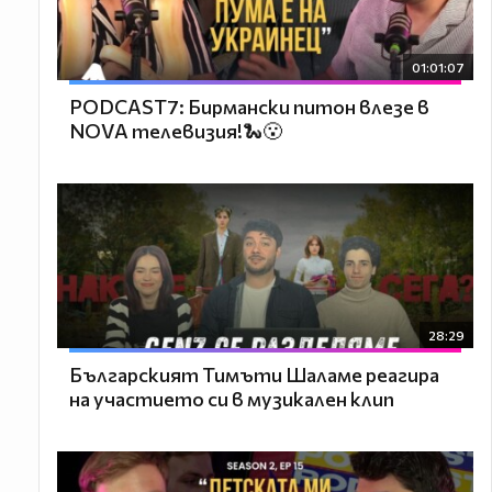
01:01:07
PODCAST7: Бирмански питон влезе в
NOVA телевизия!🐍😮
28:29
Българският Тимъти Шаламе реагира
на участието си в музикален клип