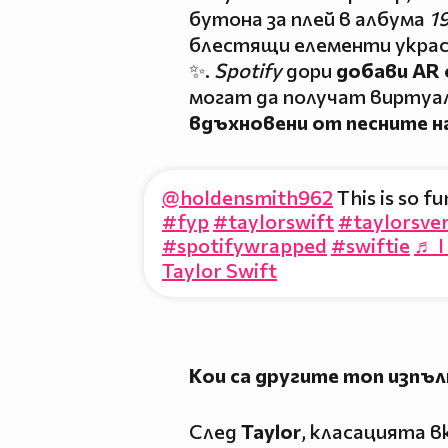
бутона за плей в албума
19
блестящи елементи укра
✨.
Spotify
дори
добави AR
могат да получат виртуал
вдъхновени от песните на
@holdensmith962
This is so f
#fyp
#taylorswift
#taylorsver
#spotifywrapped
#swiftie
♬ I
Taylor Swift
Кои са другите топ изпъл
След
Taylor
, класацията 