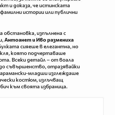
акт и доказа, че истинската
, фамилни истории или публични
а обстановка, изпълнена с
и,
Антоанет и Иво размениха
улката сияеше в елегантна, но
кля, която подчертаваше
та. Всеки детайл – от воала
 до съвършенство, отразявайки
 Карамански-младши изглеждаше
ически костюм, излъчващ
бич към своята избраница.