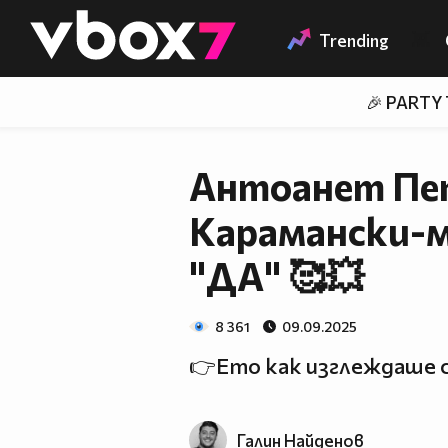
Member of
👾
Trending
🎉 PARTY
Антоанет Пеп
Карамански-м
"ДА" 🥰💥
8 361
09.09.2025
👉Ето как изглеждаше с
Галин Найденов