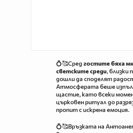
💍🥰Сред
гостите бяха мн
светските среди
, близки 
дошли да споделят радос
Атмосферата беше изпълне
щастие, като всеки мом
църковен ритуал до разр
пропит с искрена емоция.
💍🥰Връзката на Антоанет