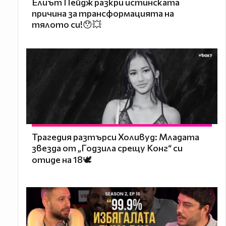
Елиът Пейдж разкри истинската
причина за трансформацията на
тялото си!😯💥
Трагедия разтърси Холивуд: Младата
звезда от „Годзила срещу Конг“ си
отиде на 18🕊️