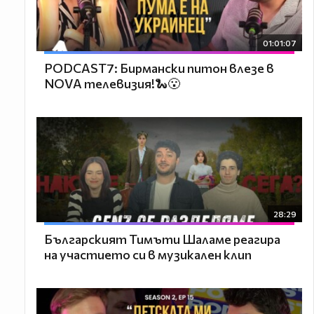
01:01:07
PODCAST7: Бирмански питон влезе в
NOVA телевизия!🐍😮
28:29
Българският Тимъти Шаламе реагира
на участието си в музикален клип