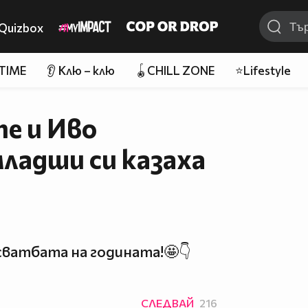
Quizbox
 TIME
👂 Клю – клю
🪀CHILL ZONE
⭐Lifestyle
е и Иво
ладши си казаха
ватбата на годината!🤩👇
СЛЕДВАЙ
216