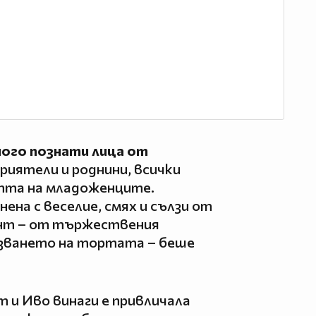
ого познати лица от
приятели и роднини, всички
тта на младоженците.
на с веселие, смях и сълзи от
ент – от тържествения
язването на тортата – беше
 и Иво винаги е привличала