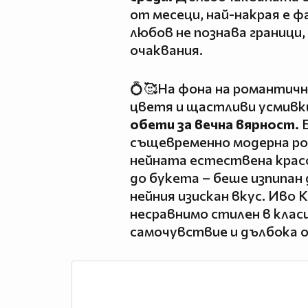
от месеци, най-накрая е ф
любов не познава граници
очаквания.
💍🥰На фона на романтичн
цветя и щастливи усмивк
обети за вечна вярност.
Б
същевременно модерна ро
нейната естествена красо
до букета – беше изпипан
нейния изискан вкус. Иво
несравнимо стилен в клас
самочувствие и дълбока о