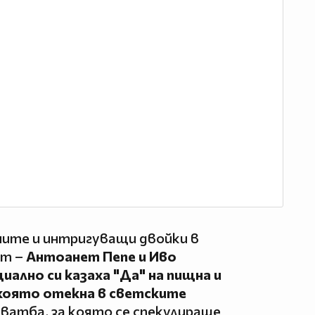
ните и интригуващи двойки в
от –
Антоанет Пепе и Иво
ално си казаха "Да" на пищна и
която отекна в светските
атба, за която се спекулираше