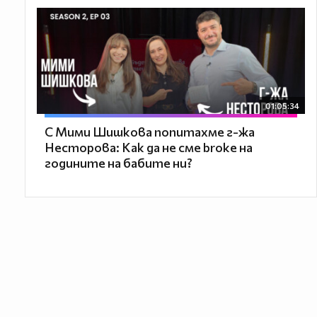
01:05:34
С Мими Шишкова попитахме г-жа
Несторова: Как да не сме broke на
годините на бабите ни?