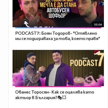
55:04
PODCAST7: ‪Боян Тодоров- "Отявлено
ми се подиграваха за това, което правя"
Ованес Торосян- Как се оцелява като
актьор в България?🎭💥