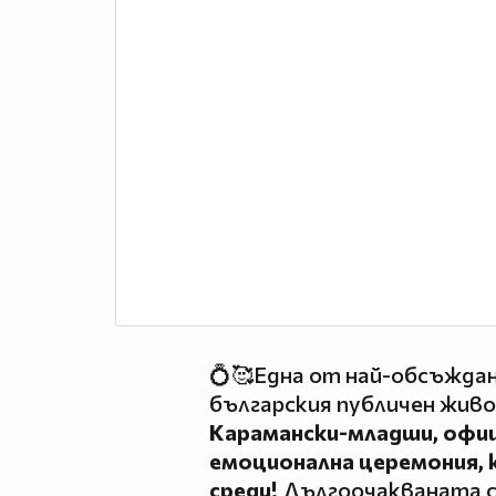
💍🥰Една от най-обсъжда
българския публичен жив
Карамански-младши, офици
емоционална церемония, 
среди!
Дългоочакваната св