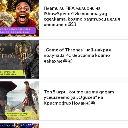
Плати ли FIFA милиони на
IShowSpeed?! Истината зад
сделката, която разтърси целия
интернет🤑💥
„Game of Thrones“ най-накрая
получава PC версията която
чакахме🎮🤩
Топ 5 игри, които ще ти дадат
усещането за „Одисея“ на
Кристофър Нолан🤩🎮