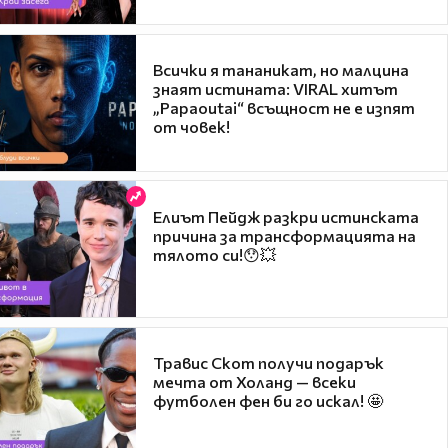
Всички я тананикат, но малцина
знаят истината: VIRAL хитът
„Papaoutai“ всъщност не е изпят
от човек!
Елиът Пейдж разкри истинската
причина за трансформацията на
тялото си!😯💥
Травис Скот получи подарък
мечта от Холанд — всеки
футболен фен би го искал! 🤩