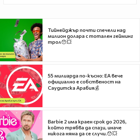
Тийнейджър почти спечели над
милион долара с тотален гейминг
трол😯💥
55 милиарда по-късно: EA вече
официално е собственост на
Саудитска Арабия💰
Barbie 2 има краен срок до 2026,
който трябва да спази, иначе
никога няма да се случи.😯💥