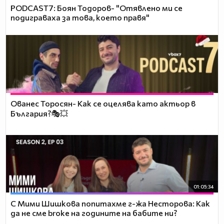
PODCAST7: ‪Боян Тодоров- "Отявлено ми се
подиграваха за това, което правя"
Ованес Торосян- Как се оцелява като актьор в
България?🎭💥
01:05:34
С Мими Шишкова попитахме г-жа Несторова: Как
да не сме broke на годините на бабите ни?