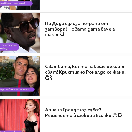
Пи Диди излиза по-рано от
затвора? Новата дата вече е
факт!💥
Сватбата, която чакаше целият
свят! Кристиано Роналдо се жени!
💍🍾
Ариана Гранде изчезва?!
Решението ѝ шокира всички!😯💥