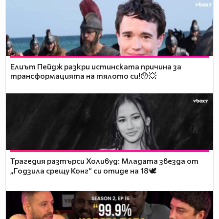
Елиът Пейдж разкри истинската причина за
трансформацията на тялото си!😯💥
Трагедия разтърси Холивуд: Младата звезда от
„Годзила срещу Конг“ си отиде на 18🕊️