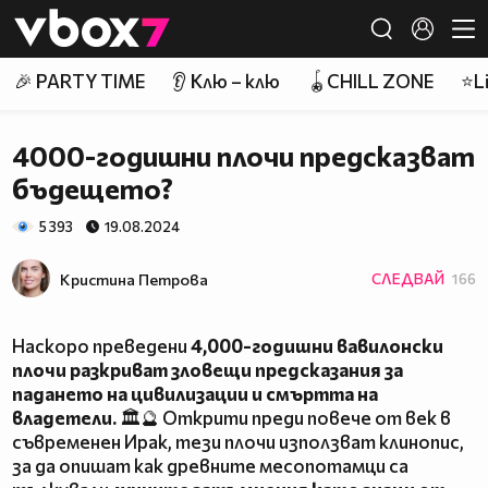
Member of
👾
🎉 PARTY TIME
👂 Клю – клю
🪀CHILL ZONE
⭐Li
4000-годишни плочи предсказват
бъдещето?
5 393
19.08.2024
Кристина Петрова
СЛЕДВАЙ
166
Наскоро преведени
4,000-годишни вавилонски
плочи разкриват зловещи предсказания за
падането на цивилизации и смъртта на
владетели.
🏛️🔮 Открити преди повече от век в
съвременен Ирак, тези плочи използват клинопис,
за да опишат как древните месопотамци са