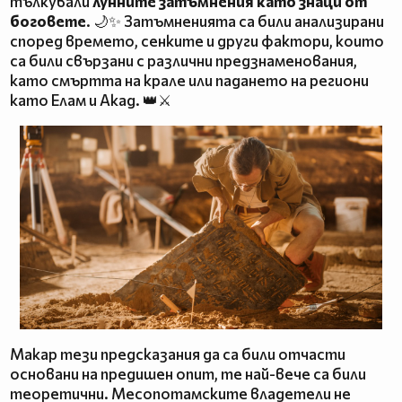
тълкували
лунните затъмнения като знаци от
боговете
. 🌙✨ Затъмненията са били анализирани
според времето, сенките и други фактори, които
са били свързани с различни предзнаменования,
като смъртта на крале или падането на региони
като Елам и Акад. 👑⚔️
Макар тези предсказания да са били отчасти
основани на предишен опит, те най-вече са били
теоретични. Месопотамските владетели не