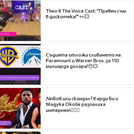
Theo в The Voice Cast: "Правен съм
в дискотека!" 👀💥
Съдията отложи сливането на
Paramount и Warner Bros. за 110
милиарда долара!😯💥
Любов или скандал? Карди Би и
Мадука Окойе разпалиха
интернет❤️‍🔥🔥