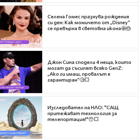
Селена Гомес празнува рождения
си ден: Как момичето от „Disney“
се превърна в световна икона🤩🎂
Джон Сина сподели 4 неща, които
могат да съсипят всяко GenZ:
„Ако ги имаш, провалът е
гарантиран“🧐💥
Изследовател на НЛО: "САЩ
притежават технология за
телепортация!"😯💥