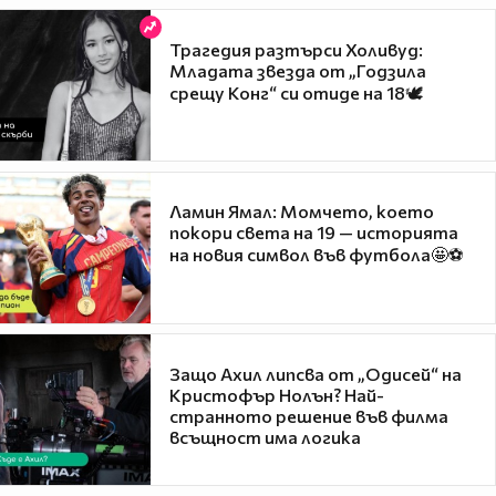
Трагедия разтърси Холивуд:
Младата звезда от „Годзила
срещу Конг“ си отиде на 18🕊️
Ламин Ямал: Момчето, което
покори света на 19 — историята
на новия символ във футбола🤩⚽
Защо Ахил липсва от „Одисей“ на
Кристофър Нолън? Най-
странното решение във филма
всъщност има логика