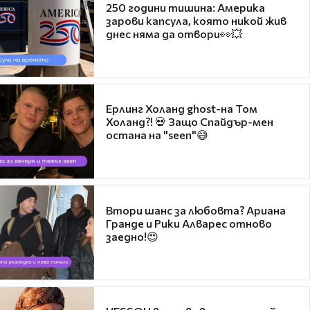
250 години тишина: Америка
зарови капсула, която никой жив
днес няма да отвори👀💥
Ерлинг Холанд ghost-на Том
Холанд?! 💀 Защо Спайдър-мен
остана на "seen"😅
Втори шанс за любовта? Ариана
Гранде и Рики Алварес отново
заедно!😍