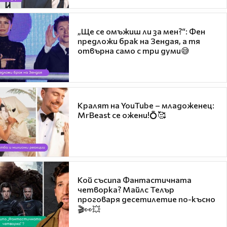
„Ще се омъжиш ли за мен?“: Фен
предложи брак на Зендая, а тя
отвърна само с три думи😅
Кралят на YouTube – младоженец:
MrBeast се ожени!💍🥰
Кой съсипа Фантастичната
четворка? Майлс Телър
проговаря десетилетие по-късно
🎬👀💥