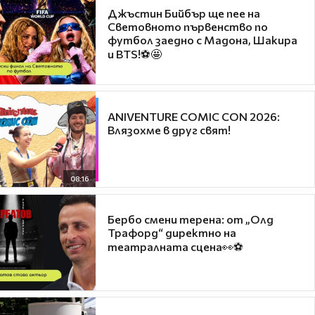
Джъстин Бийбър ще пее на
Световното първенство по
футбол заедно с Мадона, Шакира
и BTS!⚽🤩
ANIVENTURE COMIC CON 2026:
Влязохме в друг свят!
08:16
Бербо смени терена: от „Олд
Трафорд“ директно на
театралната сцена👀⚽