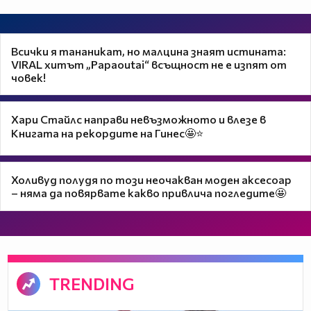
Всички я тананикат, но малцина знаят истината:
VIRAL хитът „Papaoutai“ всъщност не е изпят от
човек!
Хари Стайлс направи невъзможното и влезе в
Книгата на рекордите на Гинес🤩⭐
Холивуд полудя по този неочакван моден аксесоар
– няма да повярвате какво привлича погледите🤩
TRENDING