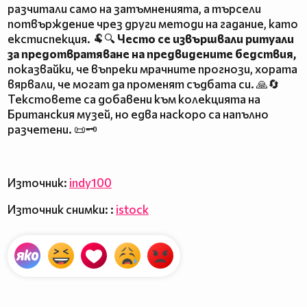
разчитали само на затъмненията, а търсели
потвърждение чрез други методи на гадание, като
екстиспекция. 🐏🔍
Често се извършвали ритуали
за предотвратяване на предвидените бедствия,
показвайки, че въпреки мрачните прогнози, хората
вярвали, че могат да променят съдбата си. 🙏🔄
Текстовете са добавени към колекцията на
Британския музей, но едва наскоро са напълно
разчетени. 📜🗝️
Източник:
indy100
Източник снимки: :
istock