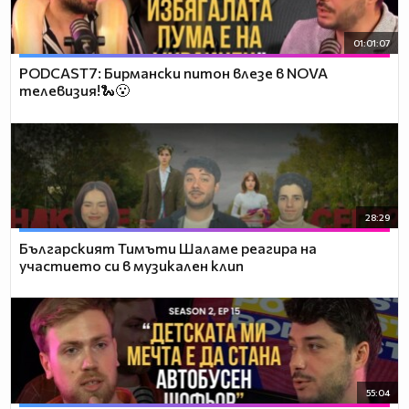
01:01:07
PODCAST7: Бирмански питон влезе в NOVA
телевизия!🐍😮
28:29
Българският Тимъти Шаламе реагира на
участието си в музикален клип
55:04