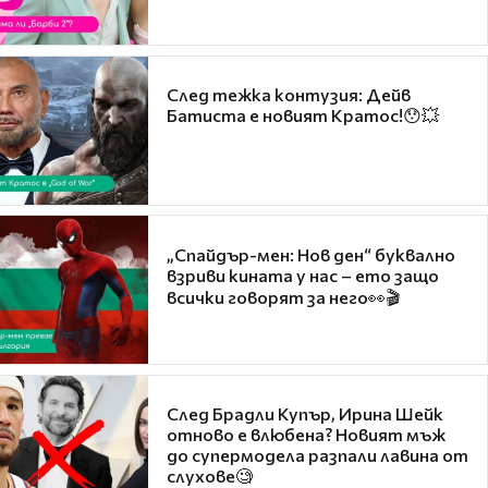
След тежка контузия: Дейв
Батиста е новият Кратос!😯💥
„Спайдър-мен: Нов ден“ буквално
взриви кината у нас – ето защо
всички говорят за него👀🎬
След Брадли Купър, Ирина Шейк
отново е влюбена? Новият мъж
до супермодела разпали лавина от
слухове🧐