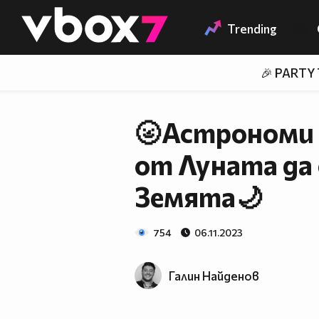
Member of
👾
Trending
🎉 PARTY
🌝Астрономи 
от Луната да
Земята🌙
754
06.11.2023
Галин Найденов