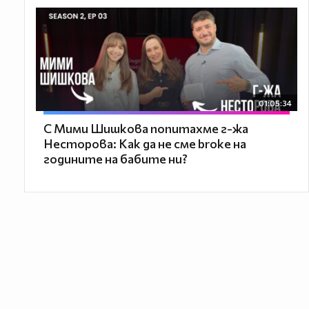
01:05:34
С Мими Шишкова попитахме г-жа
Несторова: Как да не сме broke на
годините на бабите ни?