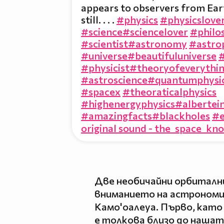
appears to observers from Ear
still. . . .
#physics
#physicslove
#science
#sciencelover
#philo
#scientist
#astronomy
#astro
#universe
#beautifuluniverse
#physicist
#theoryofeverythi
#astroscience
#quantumphysi
#spacex
#theoraticalphysics
#highenergyphysics
#albertein
#amazingfacts
#blackholes
#e
original sound - the_space_kn
Две необичайни орбитални
вниманието на астрономит
Камо'оалеуа. Първо, като
е толкова близо до нашат