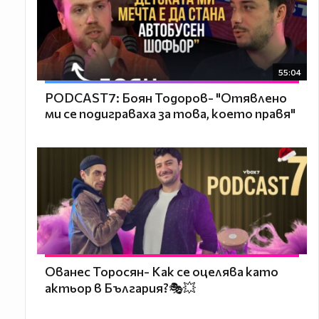
55:04
PODCAST7: ‪Боян Тодоров- "Отявлено
ми се подиграваха за това, което правя"
Ованес Торосян- Как се оцелява като
актьор в България?🎭💥