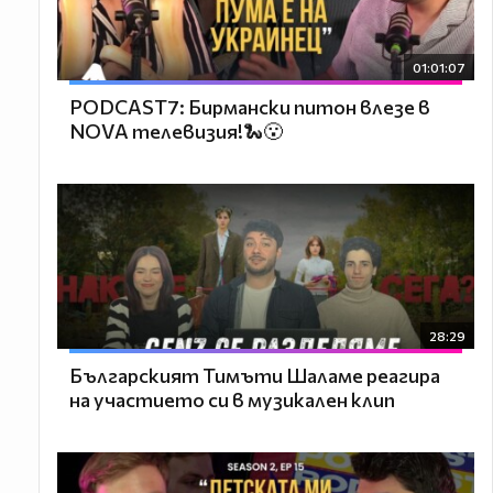
01:01:07
PODCAST7: Бирмански питон влезе в
NOVA телевизия!🐍😮
28:29
Българският Тимъти Шаламе реагира
на участието си в музикален клип