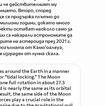
ки че действителният му
ънцето. Второ, според
е се придържа плътно до
милиони години, докато много
бекти остават наоколо само за
ии са накарали астрономите да
ите на астероида през 2021 г.
погълната от Камо'оалеуа,
е изграден от лунна скала.
s around the Earth in a manner
or "tidal locking." The Moon
one full rotation in about 27.3
 is nearly the same as its orbital
result, the same side of the Moon
rces play a crucial role in the
rise due to the gravitational pull