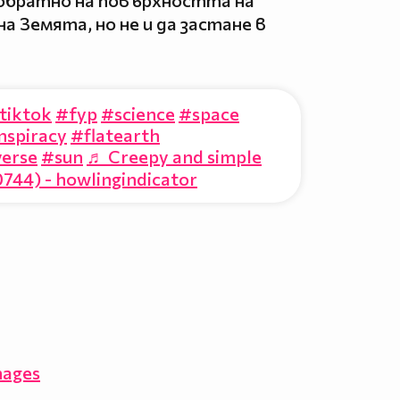
 обратно на повърхността на
на Земята, но не и да застане в
tiktok
#fyp
#science
#space
nspiracy
#flatearth
verse
#sun
♬ Creepy and simple
744) - howlingindicator
mages