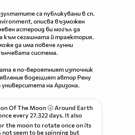
езултатите са публикувани в сп.
nvironment, описва възможен
ревен астероид би могъл да
а към сегашната й траектория.
може да има повече лунни
лънчевата система.
ната е по-вероятният източник
 изявление водещият автор Рену
 университета на Аризона.
on Of The Moon 🌝 Around Earth
nce every 27.322 days. It also
r the moon to rotate once on its
s not seem to be spinning but