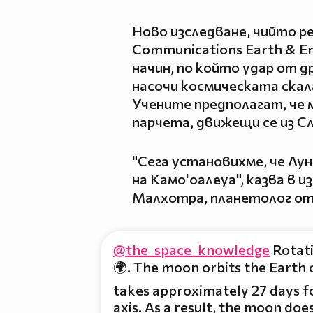
Ново изследване, чийто р
Communications Earth & E
начин, по който удар от д
насочи космическата скал
Учените предполагат, че 
парчета, движещи се из С
"Сега установихме, че Лу
на Камо'оалеуа", казва в
Малхотра, планетолог от
@the_space_knowledge
Rotati
🌍. The moon orbits the Earth o
takes approximately 27 days fo
axis. As a result, the moon doe