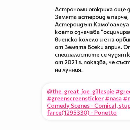
Астрономи откриха още д
Земята астероид е парче,
Астероидът Камо'оалеуа (
което означава "осцилира
виенско колело и е на орб
от Земята всеки април. От
специалистите се чудят к
от 2021 г. показва, че съ
на лунния.
@the_great_joe_gillespie
#gre
#greenscreensticker
#nasa
#
Comedy Scenes - Comical, stupid
farce(1295330) - Ponetto