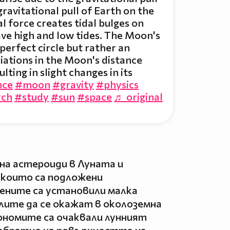
ravitational pull of Earth on the
 force creates tidal bulges on
ave high and low tides. The Moon's
 perfect circle but rather an
riations in the Moon's distance
lting in slight changes in its
nce
#moon
#gravity
#physics
rch
#study
#sun
#space
♬ original
 на астероиди в Луната и
 които са подложени
ените са установили малка
лите да се окажат в околоземна
ономите са очаквали лунният