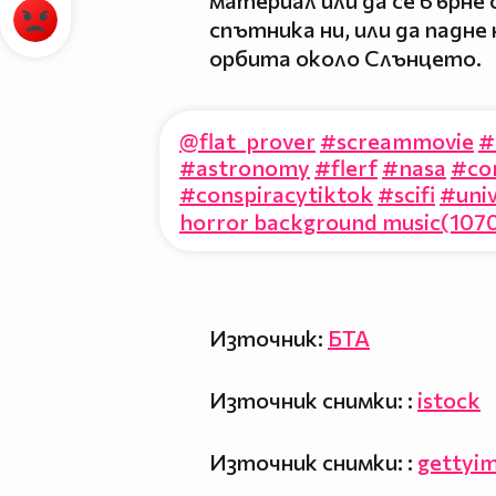
материал или да се върне
спътника ни, или да падне 
орбита около Слънцето.
@flat_prover
#screammovie
#
#astronomy
#flerf
#nasa
#co
#conspiracytiktok
#scifi
#uni
horror background music(1070
Източник:
БТА
Източник снимки: :
istock
Източник снимки: :
gettyi