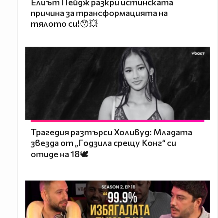
Елиът Пейдж разкри истинската
причина за трансформацията на
тялото си!😯💥
Трагедия разтърси Холивуд: Младата
звезда от „Годзила срещу Конг“ си
отиде на 18🕊️