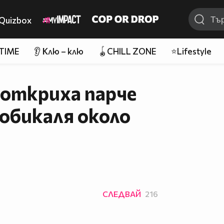
Quizbox
 TIME
👂 Клю – клю
🪀CHILL ZONE
⭐Lifestyle
откриха парче
 обикаля около
СЛЕДВАЙ
216