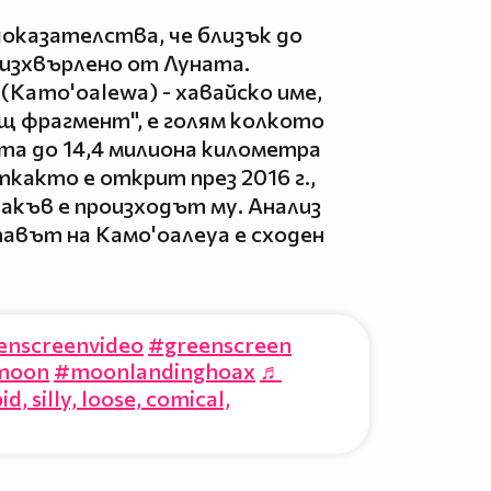
оказателства, че близък до
 изхвърлено от Луната.
Kamo'oalewa) - хавайско име,
щ фрагмент", е голям колкото
ита до 14,4 милиона километра
както е открит през 2016 г.,
акъв е произходът му. Анализ
ставът на Камо'оалеуа е сходен
enscreenvideo
#greenscreen
moon
#moonlandinghoax
♬
, silly, loose, comical,