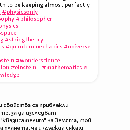
th to be keeping almost perfectly
r
#physicsonly
sophy
#philosopher
physics
#space
ng
#stringtheory
cs
#quantummechanics
#universe
stein
#wonderscience
lon
#einstein
⠀
#mathematics
♬
owledge
 свойства са привлекли
е, за да изследват
 "квазисателит" на Земята, той
а планета, че изглежда сякаш