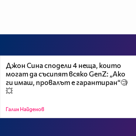
Джон Сина сподели 4 неща, които
могат да съсипят всяко GenZ: „Ако
ги имаш, провалът е гарантиран“🧐
💥
Галин Найденов