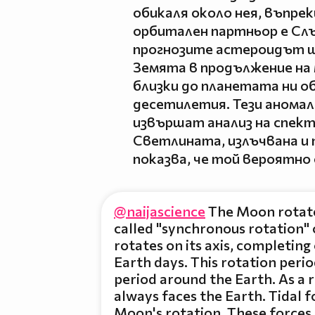
обикаля около нея, въпре
орбитален партньор е Сл
прогнозите астероидът щ
Земята в продължение на 
близки до планетата ни о
десетилетия. Тези аномал
извършат анализ на спектр
Светлината, излъчвана и 
показва, че той вероятно 
@naijascience
The Moon rotate
called "synchronous rotation" 
rotates on its axis, completing 
Earth days. This rotation period
period around the Earth. As a 
always faces the Earth. Tidal fo
Moon's rotation. These forces a