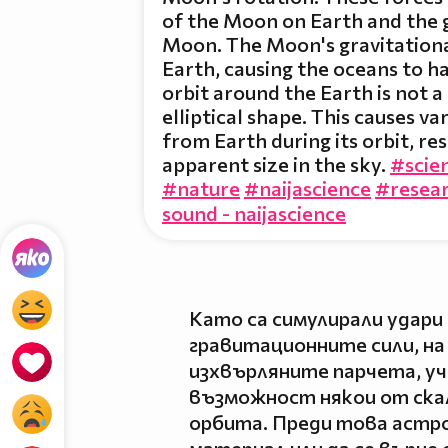
of the Moon on Earth and the g
Moon. The Moon's gravitational
Earth, causing the oceans to h
orbit around the Earth is not a
elliptical shape. This causes va
from Earth during its orbit, resu
apparent size in the sky.
#scie
#nature
#naijascience
#resea
sound - naijascience
Като са симулирали удари
гравитационните сили, на
изхвърляните парчета, уч
възможност някои от ска
орбита. Преди това астр