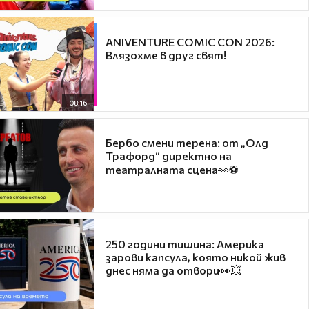
ANIVENTURE COMIC CON 2026:
Влязохме в друг свят!
08:16
Бербо смени терена: от „Олд
Трафорд“ директно на
театралната сцена👀⚽
250 години тишина: Америка
зарови капсула, която никой жив
днес няма да отвори👀💥