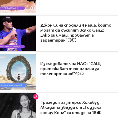
Джон Сина сподели 4 неща, които
могат да съсипят всяко GenZ:
„Ако ги имаш, провалът е
гарантиран“🧐💥
Изследовател на НЛО: "САЩ
притежават технология за
телепортация!"😯💥
Трагедия разтърси Холивуд:
Младата звезда от „Годзила
срещу Конг“ си отиде на 18🕊️