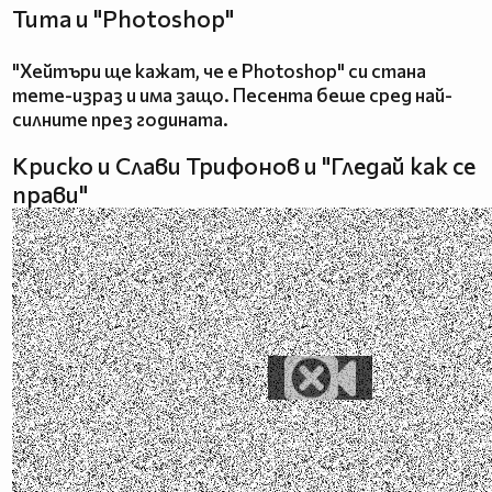
Тита и "Photoshop"
"Хейтъри ще кажат, че е Photoshop" си стана
meme-израз и има защо. Песента беше сред най-
силните през годината.
Криско и Слави Трифонов и "Гледай как се
прави"