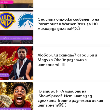
Съдията отложи сливането на
Paramount и Warner Bros. за 110
милиарда долара!😯💥
Любов или скандал? Карди Би и
Мадука Окойе разпалиха
интернет❤️‍🔥🔥
Плати ли FIFA милиони на
IShowSpeed?! Истината зад
сделката, която разтърси целия
интернет🤑💥