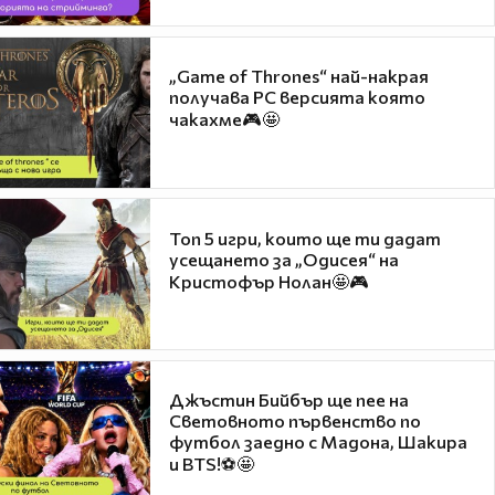
„Game of Thrones“ най-накрая
получава PC версията която
чакахме🎮🤩
Топ 5 игри, които ще ти дадат
усещането за „Одисея“ на
Кристофър Нолан🤩🎮
Джъстин Бийбър ще пее на
Световното първенство по
футбол заедно с Мадона, Шакира
и BTS!⚽🤩