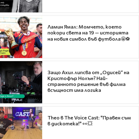
Ламин Ямал: Момчето, което
покори света на 19 — историята
на новия символ във футбола🤩⚽
Защо Ахил липсва от „Одисей“ на
Кристофър Нолън? Най-
странното решение във филма
всъщност има логика
Theo в The Voice Cast: "Правен съм
в дискотека!" 👀💥