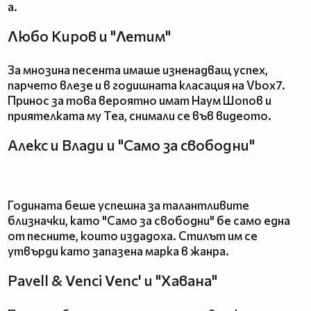
а.
Любо Киров и "Летим"
За мнозина песента имаше изненадващ успех,
парчето влезе и в годишната класация на Vbox7.
Принос за това вероятно имат Наум Шопов и
приятелката му Теа, снимали се във видеото.
Алекс и Влади и "Само за свободни"
Годината беше успешна за талантливите
близначки, като "Само за свободни" бе само една
от песните, които издадоха. Стилът им се
утвърди като запазена марка в жанра.
Pavell & Venci Venc' и "Хавана"