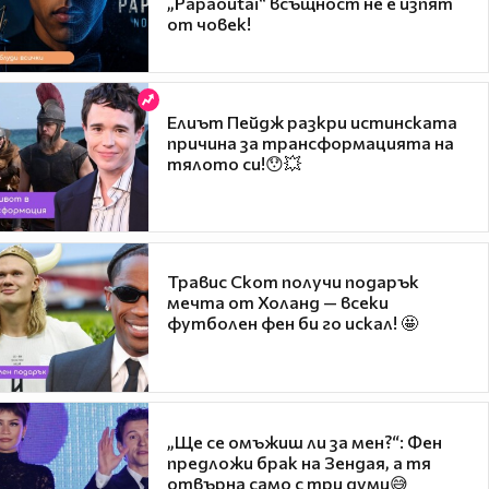
„Papaoutai“ всъщност не е изпят
от човек!
Елиът Пейдж разкри истинската
причина за трансформацията на
тялото си!😯💥
Травис Скот получи подарък
мечта от Холанд — всеки
футболен фен би го искал! 🤩
„Ще се омъжиш ли за мен?“: Фен
предложи брак на Зендая, а тя
отвърна само с три думи😅