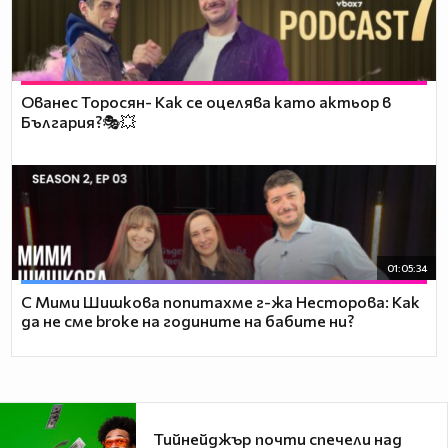
Ованес Торосян- Как се оцелява като актьор в
България?🎭💥
01:05:34
С Мими Шишкова попитахме г-жа Несторова: Как
да не сме broke на годините на бабите ни?
Тийнейджър почти спечели над