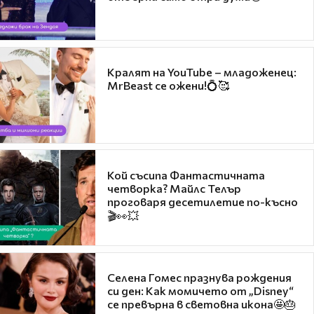
Кралят на YouTube – младоженец:
MrBeast се ожени!💍🥰
Кой съсипа Фантастичната
четворка? Майлс Телър
проговаря десетилетие по-късно
🎬👀💥
Селена Гомес празнува рождения
си ден: Как момичето от „Disney“
се превърна в световна икона🤩🎂