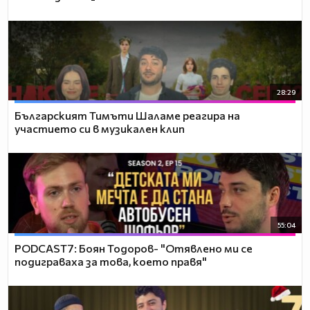
28:29
Българският Тимъти Шаламе реагира на
участието си в музикален клип
55:04
PODCAST7: ‪Боян Тодоров- "Отявлено ми се
подиграваха за това, което правя"