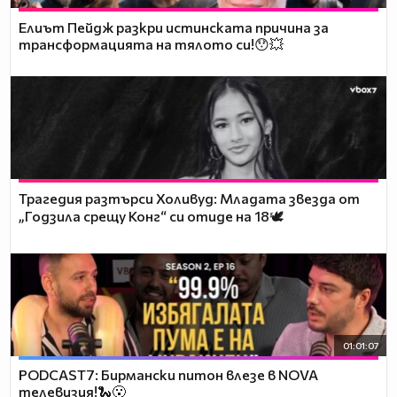
Елиът Пейдж разкри истинската причина за
трансформацията на тялото си!😯💥
Трагедия разтърси Холивуд: Младата звезда от
„Годзила срещу Конг“ си отиде на 18🕊️
01:01:07
PODCAST7: Бирмански питон влезе в NOVA
телевизия!🐍😮