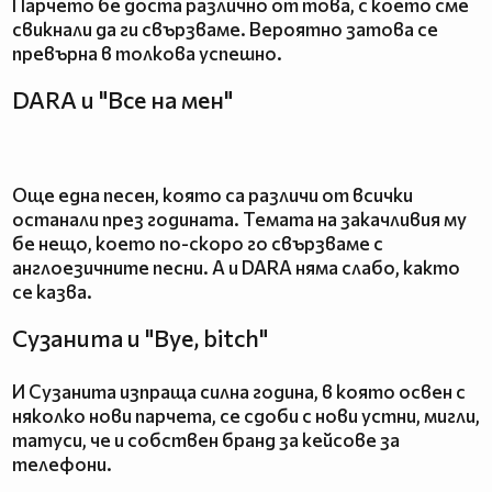
Парчето бе доста различно от това, с което сме
свикнали да ги свързваме. Вероятно затова се
превърна в толкова успешно.
DARA и "Все на мен"
Още една песен, която са различи от всички
останали през годината. Темата на закачливия му
бе нещо, което по-скоро го свързваме с
англоезичните песни. А и DARA няма слабо, както
се казва.
Сузанита и "Bye, bitch"
И Сузанита изпраща силна година, в която освен с
няколко нови парчета, се сдоби с нови устни, мигли,
татуси, че и собствен бранд за кейсове за
телефони.