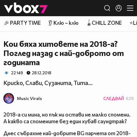
Member of
👾
🎉 PARTY TIME
👂 Клю – клю
🪀CHILL ZONE
⭐Li
Кои бяха хитовете на 2018-а?
Поглед назад с най-доброто от
годината
22 149
28.12.2018
Криско, Слави, Сузанита, Тита...
Music Virals
СЛЕДВАЙ
629
2018-а си мина, но пък ни остави не малко спомени.
А какво са спомените без един хубав саундтрак?
Днес събрахме най-добрите BG парчета от 2018-