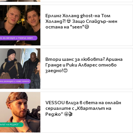
Ерлинг Холанд ghost-на Том
Холанд?! 💀 Защо Спайдър-мен
остана на "seen"😅
Втори шанс за любовта? Ариана
Гранде и Рики Алварес отново
заедно!😍
VESSOU влиза в света на онлайн
сериалите с „Кварталът на
Реджо“ 🤩🎬