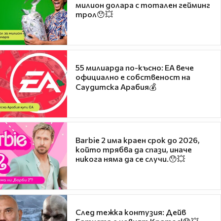
милион долара с тотален гейминг
трол😯💥
55 милиарда по-късно: EA вече
официално е собственост на
Саудитска Арабия💰
Barbie 2 има краен срок до 2026,
който трябва да спази, иначе
никога няма да се случи.😯💥
След тежка контузия: Дейв