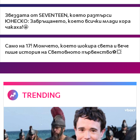
Звездата от SEVENTEEN, която разтърси
ЮНЕСКО: Завръщането, което всички млади хора
чакаха!🤩
Само на 17! Момчето, което шокира света и вече
пише история на Световното първенство⚽💥
TRENDING