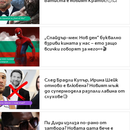
Батиста е новият Кратос!😯💥
„Спайдър-мен: Нов ден“ буквално
взриви кината у нас – ето защо
всички говорят за него👀🎬
След Брадли Купър, Ирина Шейк
отново е влюбена? Новият мъж
до супермодела разпали лавина от
слухове🧐
Пи Диди излиза по-рано от
затвора? Новата дата вече е