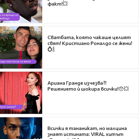
факт!💥
Сватбата, която чакаше целият
свят! Кристиано Роналдо се жени!
💍🍾
Ариана Гранде изчезва?!
Решението ѝ шокира всички!😯💥
Всички я тананикат, но малцина
знаят истината: VIRAL хитът