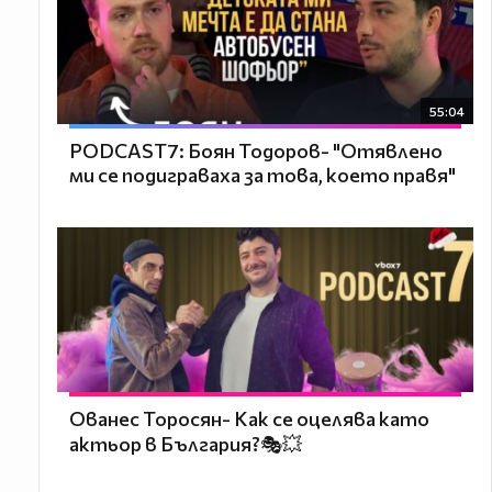
55:04
PODCAST7: ‪Боян Тодоров- "Отявлено
ми се подиграваха за това, което правя"
Ованес Торосян- Как се оцелява като
актьор в България?🎭💥