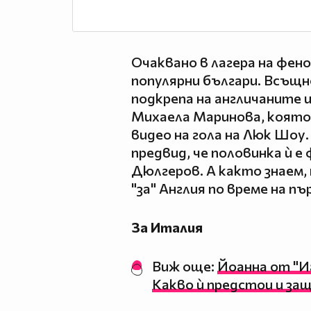
Очаквано в лагера на фен
популярни българи. Всъщн
подкрепа на англичаните 
Михаела Маринова, която 
видео на гола на Люк Шоу. 
предвид, че половинка ѝ
Дюлгеров. А както знаем,
"за" Англия по време на п
За Италия
Виж още:
Йоанна от "И
Какво ѝ предстои и защ