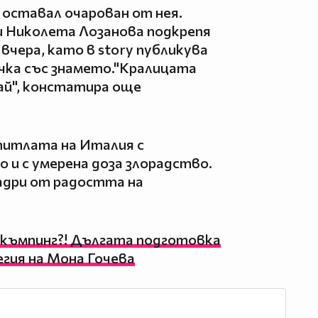
 оставал очарован от нея.
и Николета Лозанова подкрепя
вчера, като в story публикува
чка със знамето."Кралицата
чай", констатира още
титлата на Италия с
 и с умерена доза злорадство.
кадри от радостта на
 къмпинг?! Дългата подготовка
гия на Мона Гочева