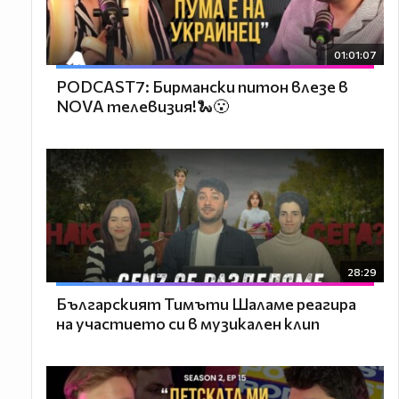
01:01:07
PODCAST7: Бирмански питон влезе в
NOVA телевизия!🐍😮
28:29
Българският Тимъти Шаламе реагира
на участието си в музикален клип