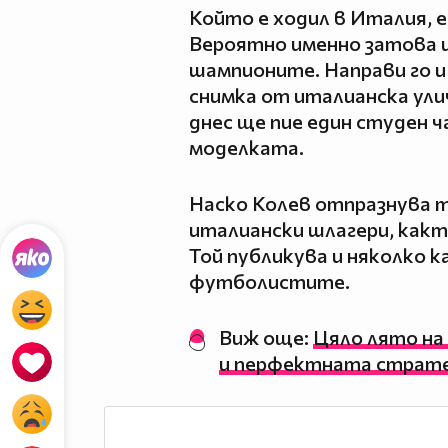
Който е ходил в Италия, е
Вероятно именно затова 
шампионите. Направи го и 
снимка от италианска ули
днес ще пие един студен 
моделката.
Наско Колев отпразнува 
италиански шлагери, както
Той публикува и няколко 
футболистите.
Виж още:
Цяло лято на
и перфектната страте