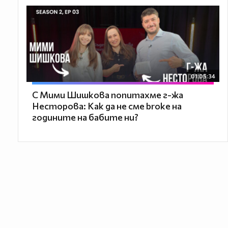
01:05:34
С Мими Шишкова попитахме г-жа
Несторова: Как да не сме broke на
годините на бабите ни?