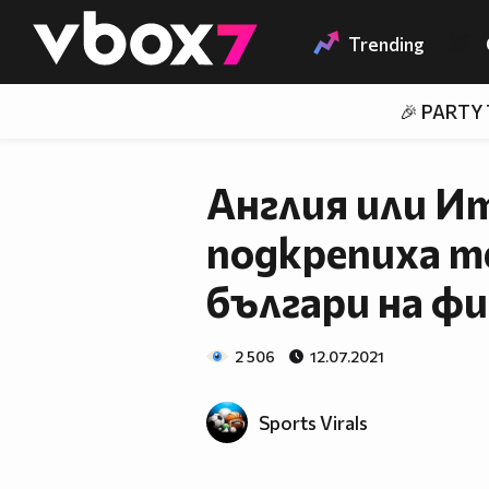
Member of
👾
Trending
🎉 PARTY
Англия или И
подкрепиха т
българи на фи
2 506
12.07.2021
Sports Virals