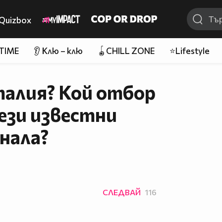
Quizbox
 TIME
👂 Клю – клю
🪀CHILL ZONE
⭐Lifestyle
талия? Кой отбор
ези известни
нала?
СЛЕДВАЙ
116