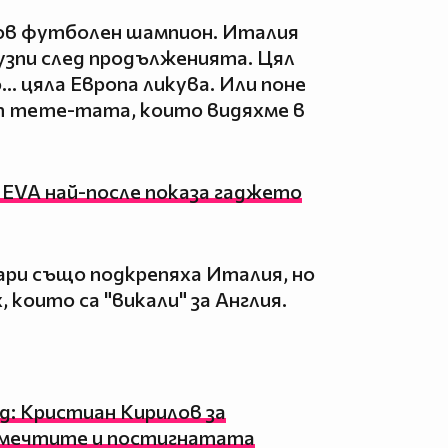
нов футболен шампион. Италия
узпи след продълженията. Цял
.. цяла Европа ликува. Или поне
т meme-тата, които видяхме в
: EVA най-после показа гаджето
ари също подкрепяха Италия, но
 които са "викали" за Англия.
д: Кристиан Кирилов за
 мечтите и постигнатата