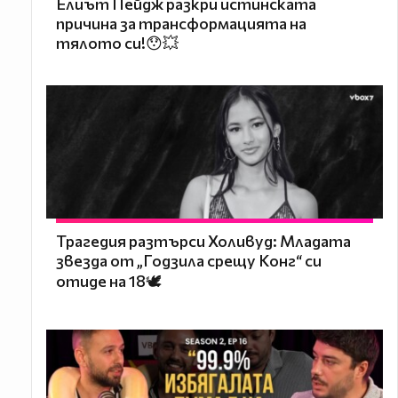
Елиът Пейдж разкри истинската
причина за трансформацията на
тялото си!😯💥
Трагедия разтърси Холивуд: Младата
звезда от „Годзила срещу Конг“ си
отиде на 18🕊️