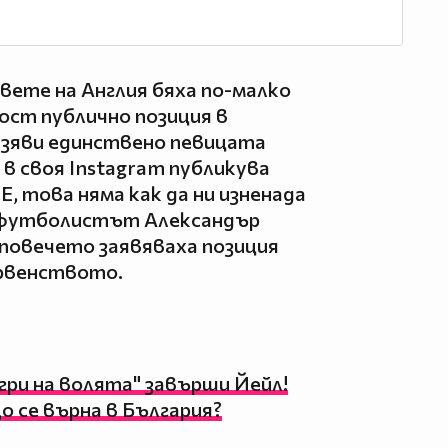
овете на Англия бяха по-малко
ост публично позиция в
изяви единствено певицата
в своя Instagram публикува
Е, това няма как да ни изненада
 е футболистът Александър
 повечето заявяваха позиция
ървенството.
гри на волята" завърши Йейл!
о се върна в България?