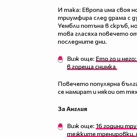
И така: Европа има своя 
триумфира след драма с д
Уембли потъна в скръб, но.
това гласяха повечето о
последните дни.
Виж още:
Ето го и него
в гореща снимка
Повечето популярна бълг
се намират и някои от тях,
За Англия
Виж още:
16 години тру
тежките тренировки,