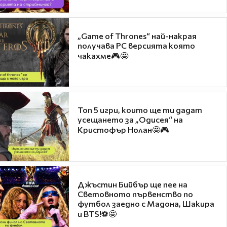
„Game of Thrones“ най-накрая
получава PC версията която
чакахме🎮🤩
Топ 5 игри, които ще ти дадат
усещането за „Одисея“ на
Кристофър Нолан🤩🎮
Джъстин Бийбър ще пее на
Световното първенство по
футбол заедно с Мадона, Шакира
и BTS!⚽🤩