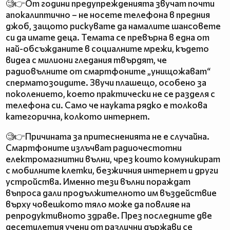
🧐👉От години предупрежденията звучат почти
апокалиптично – не носете телефона в предния
джоб, защото рискувате да намалите шансовете
си да имате деца. Темата се превърна в една от
най-обсъжданите в социалните мрежи, където
видеа с милиони гледания твърдят, че
радиовълните от смартфоните „унищожават“
сперматозоидите. Звучи плашещо, особено за
поколението, което практически не се разделя с
телефона си. Само че науката рядко е толкова
категорична, колкото интернет.
🧐👉Причината за притесненията не е случайна.
Смартфоните излъчват радиочестотни
електромагнитни вълни, чрез които комуникират
с мобилните клетки, безжичния интернет и други
устройства. Именно тези вълни пораждат
въпроса дали продължителното им въздействие
върху човешкото тяло може да повлияе на
репродуктивното здраве. През последните две
десетилетия учени от различни държави се