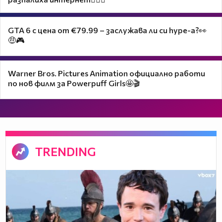
GTA 6 с цена от €79.99 – заслужава ли си hype-а?👀
🤑🎮
Warner Bros. Pictures Animation официално работи
по нов филм за Powerpuff Girls🤩🎬
TRENDING