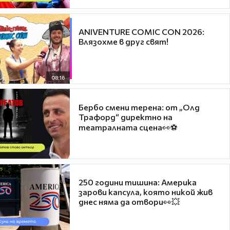
ANIVENTURE COMIC CON 2026:
Влязохме в друг свят!
08:16
Бербо смени терена: от „Олд
Трафорд“ директно на
театралната сцена👀⚽
250 години тишина: Америка
зарови капсула, която никой жив
днес няма да отвори👀💥