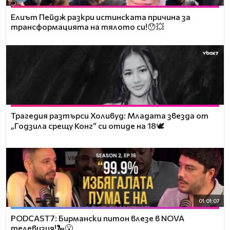
Елиът Пейдж разкри истинската причина за
трансформацията на тялото си!😯💥
Трагедия разтърси Холивуд: Младата звезда от
„Годзила срещу Конг“ си отиде на 18🕊️
01:01:07
PODCAST7: Бирмански питон влезе в NOVA
телевизия!🐍😮