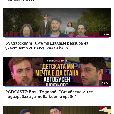
28:29
Българският Тимъти Шаламе реагира на
участието си в музикален клип
55:04
PODCAST7: ‪Боян Тодоров- "Отявлено ми се
подиграваха за това, което правя"