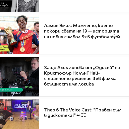
Ламин Ямал: Момчето, което
покори света на 19 — историята
на новия символ във футбола🤩⚽
Защо Ахил липсва от „Одисей“ на
Кристофър Нолън? Най-
странното решение във филма
всъщност има логика
Theo в The Voice Cast: "Правен съм
в дискотека!" 👀💥