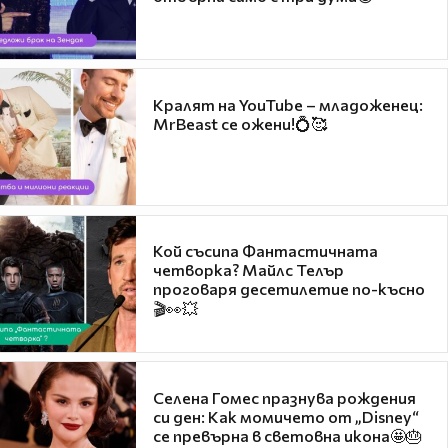
Кралят на YouTube – младоженец:
MrBeast се ожени!💍🥰
Кой съсипа Фантастичната
четворка? Майлс Телър
проговаря десетилетие по-късно
🎬👀💥
Селена Гомес празнува рождения
си ден: Как момичето от „Disney“
се превърна в световна икона🤩🎂