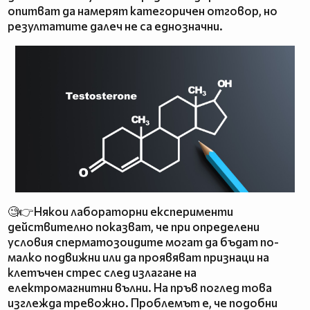
опитват да намерят категоричен отговор, но
резултатите далеч не са еднозначни.
🧐👉Някои лабораторни експерименти
действително показват, че при определени
условия сперматозоидите могат да бъдат по-
малко подвижни или да проявяват признаци на
клетъчен стрес след излагане на
електромагнитни вълни. На пръв поглед това
изглежда тревожно. Проблемът е, че подобни