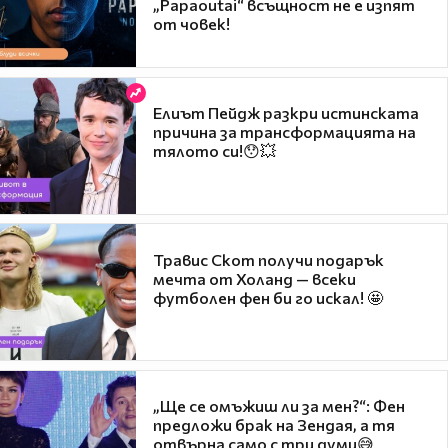
„Papaoutai“ всъщност не е изпят
от човек!
Елиът Пейдж разкри истинската
причина за трансформацията на
тялото си!😯💥
Травис Скот получи подарък
мечта от Холанд — всеки
футболен фен би го искал! 🤩
„Ще се омъжиш ли за мен?“: Фен
предложи брак на Зендая, а тя
отвърна само с три думи😅