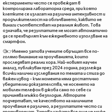
експерименти често се провеждат в
контролирана лабораторна среда, при която
клетките се излагат на различна интензивност и
продължителност на облъчването, каквито не
винаги съответстват на реалния живот. Това
означава, че резултатите не могат автоматично
да се прехвърлят към ежедневното използване на
смартфон.
🧐👉Именно затова учените обръщат все по-
голямо внимание на проучванията, които
проследяват реални хора. Най-новият научен
анализ, публикуван през 2024 година, разглежда
всички налични изследвания по темата и стига до
важен извод – към момента няма достатъчно
убедителни доказателства, че носенето на
мобилен телефон в джоба само по себе си
причинява мъжко безплодие. Авторите
подчертават, че качеството на наличните
проучвания е различно, а резултатите често си
противоречат. Затова науката все още не може