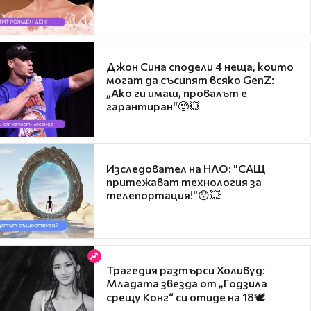
Джон Сина сподели 4 неща, които
могат да съсипят всяко GenZ:
„Ако ги имаш, провалът е
гарантиран“🧐💥
Изследовател на НЛО: "САЩ
притежават технология за
телепортация!"😯💥
Трагедия разтърси Холивуд:
Младата звезда от „Годзила
срещу Конг“ си отиде на 18🕊️