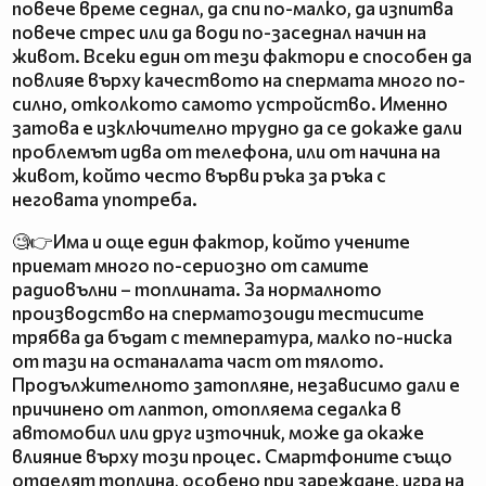
повече време седнал, да спи по-малко, да изпитва
повече стрес или да води по-заседнал начин на
живот. Всеки един от тези фактори е способен да
повлияе върху качеството на спермата много по-
силно, отколкото самото устройство. Именно
затова е изключително трудно да се докаже дали
проблемът идва от телефона, или от начина на
живот, който често върви ръка за ръка с
неговата употреба.
🧐👉Има и още един фактор, който учените
приемат много по-сериозно от самите
радиовълни – топлината. За нормалното
производство на сперматозоиди тестисите
трябва да бъдат с температура, малко по-ниска
от тази на останалата част от тялото.
Продължителното затопляне, независимо дали е
причинено от лаптоп, отопляема седалка в
автомобил или друг източник, може да окаже
влияние върху този процес. Смартфоните също
отделят топлина, особено при зареждане, игра на