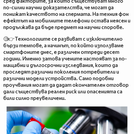
сред факторите, за които съществуват много
по-силни научни доказателства, че могат да
понижат качеството на спермата. На техния фон
ефектът на мобилните телефони остава неясен и
продължава да бъде предмет на научни спорове.
🧐👉Технологиите се развиват с изключително
бързи темпове, а начинът, по който използваме
смартфоните днес, е различен отпреди десет
години. Именно затова учените настояват за по-
мащабни и дългосрочни изследвания, които да
проследят различни поколения потребители и
различни модели устройства. Само подобни
проучвания могат да дадат окончателен отговор
дали съществува реален риск или опасенията са
били силно преувеличени.