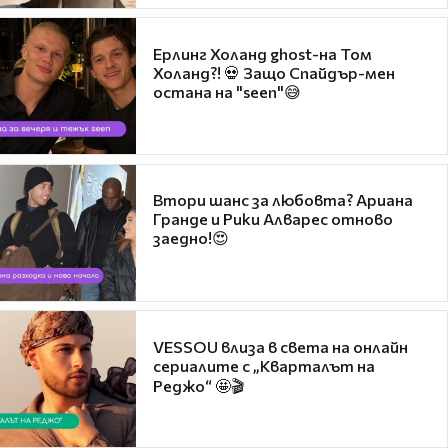
Ерлинг Холанд ghost-на Том
Холанд?! 💀 Защо Спайдър-мен
остана на "seen"😅
Втори шанс за любовта? Ариана
Гранде и Рики Алварес отново
заедно!😍
VESSOU влиза в света на онлайн
сериалите с „Кварталът на
Реджо“ 🤩🎬