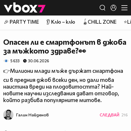
Member of
👾
🎉 PARTY TIME
👂 Клю – клю
🪀CHILL ZONE
⭐Li
Опасен ли е смартфонът в джоба
за мъжкото здраве?👀
5 633
30.06.2026
👉Милиони млади мъже държат смартфона
си в предния джоб всеки ден, но дали това
наистина вреди на плодовитостта? Най-
новите научни изследвания дават отговор,
който разбива популярните митове.
Галин Найденов
СЛЕДВАЙ
216