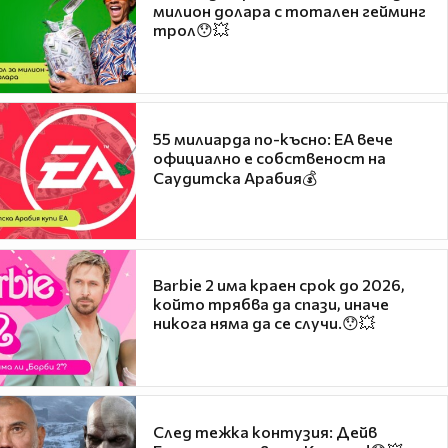
милион долара с тотален гейминг
трол😯💥
55 милиарда по-късно: EA вече
официално е собственост на
Саудитска Арабия💰
Barbie 2 има краен срок до 2026,
който трябва да спази, иначе
никога няма да се случи.😯💥
След тежка контузия: Дейв