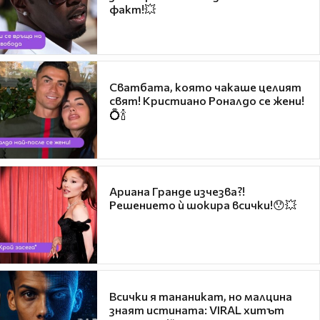
факт!💥
Сватбата, която чакаше целият
свят! Кристиано Роналдо се жени!
💍🍾
Ариана Гранде изчезва?!
Решението ѝ шокира всички!😯💥
Всички я тананикат, но малцина
знаят истината: VIRAL хитът