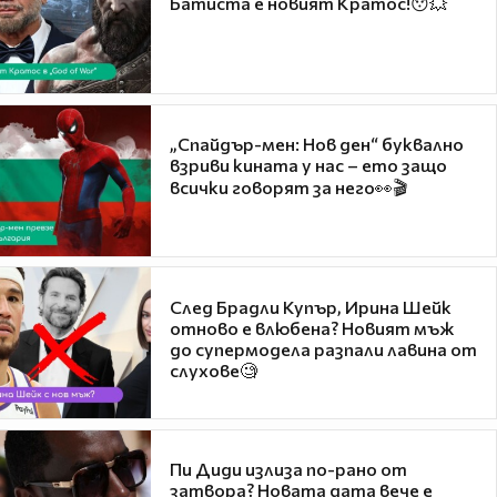
Батиста е новият Кратос!😯💥
„Спайдър-мен: Нов ден“ буквално
взриви кината у нас – ето защо
всички говорят за него👀🎬
След Брадли Купър, Ирина Шейк
отново е влюбена? Новият мъж
до супермодела разпали лавина от
слухове🧐
Пи Диди излиза по-рано от
затвора? Новата дата вече е