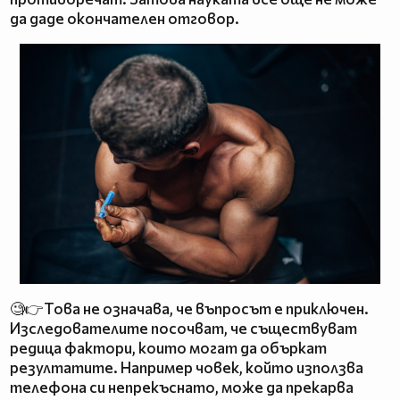
да даде окончателен отговор.
🧐👉Това не означава, че въпросът е приключен.
Изследователите посочват, че съществуват
редица фактори, които могат да объркат
резултатите. Например човек, който използва
телефона си непрекъснато, може да прекарва