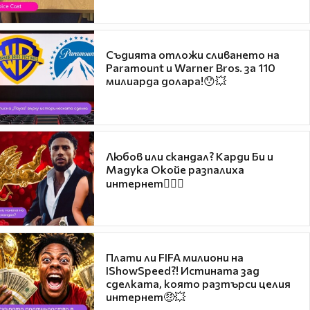
Съдията отложи сливането на
Paramount и Warner Bros. за 110
милиарда долара!😯💥
Любов или скандал? Карди Би и
Мадука Окойе разпалиха
интернет❤️‍🔥🔥
Плати ли FIFA милиони на
IShowSpeed?! Истината зад
сделката, която разтърси целия
интернет🤑💥