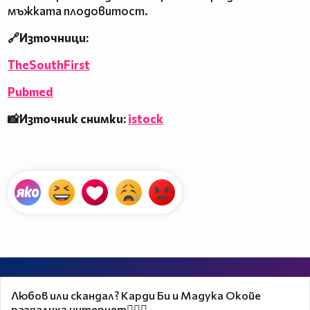
мъжката плодовитост.
🔗Източници:
TheSouthFirst
Pubmed
📸Източник снимки:
istock
Любов или скандал? Карди Би и Мадука Окойе
разпалиха интернет❤️‍🔥🔥