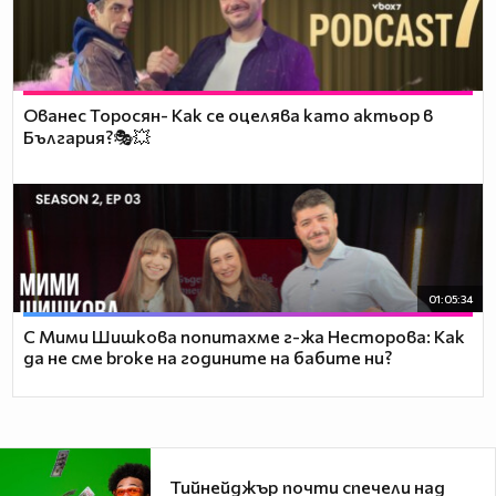
Ованес Торосян- Как се оцелява като актьор в
България?🎭💥
01:05:34
С Мими Шишкова попитахме г-жа Несторова: Как
да не сме broke на годините на бабите ни?
Тийнейджър почти спечели над