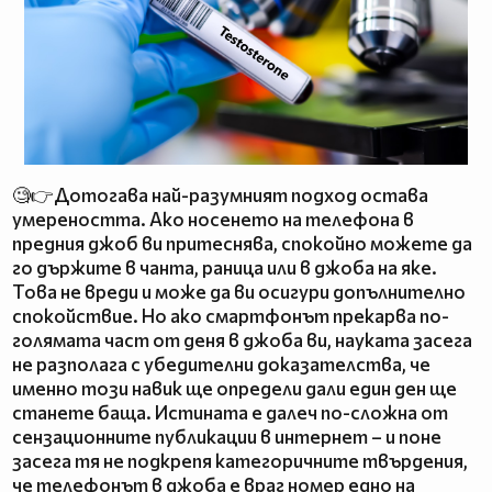
🧐👉Дотогава най-разумният подход остава
умереността. Ако носенето на телефона в
предния джоб ви притеснява, спокойно можете да
го държите в чанта, раница или в джоба на яке.
Това не вреди и може да ви осигури допълнително
спокойствие. Но ако смартфонът прекарва по-
голямата част от деня в джоба ви, науката засега
не разполага с убедителни доказателства, че
именно този навик ще определи дали един ден ще
станете баща. Истината е далеч по-сложна от
сензационните публикации в интернет – и поне
засега тя не подкрепя категоричните твърдения,
че телефонът в джоба е враг номер едно на