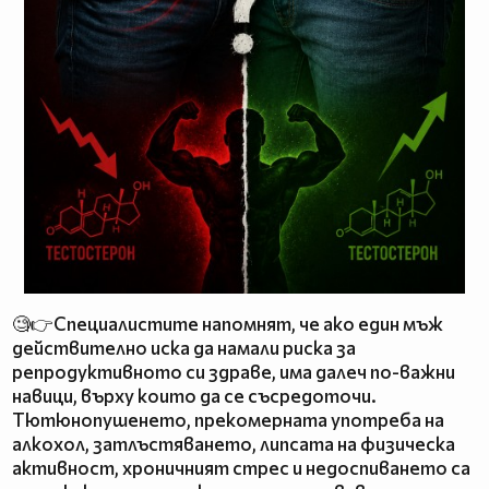
🧐👉Специалистите напомнят, че ако един мъж
действително иска да намали риска за
репродуктивното си здраве, има далеч по-важни
навици, върху които да се съсредоточи.
Тютюнопушенето, прекомерната употреба на
алкохол, затлъстяването, липсата на физическа
активност, хроничният стрес и недоспиването са