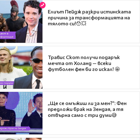
Елиът Пейдж разкри истинската
причина за трансформацията на
тялото си!😯💥
Травис Скот получи подарък
мечта от Холанд — всеки
футболен фен би го искал! 🤩
„Ще се омъжиш ли за мен?“: Фен
предложи брак на Зендая, а тя
отвърна само с три думи😅