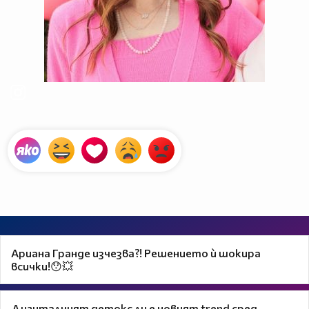
Ариана Гранде изчезва?! Решението ѝ шокира
всички!😯💥
Дигиталният детокс ли е новият trend сред