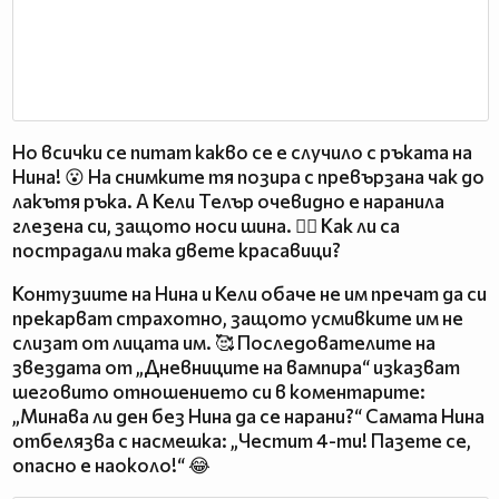
Но всички се питат какво се е случило с ръката на
Нина! 😮 На снимките тя позира с превързана чак до
лакътя ръка. А Кели Телър очевидно е наранила
глезена си, защото носи шина. 🤦‍♀️ Как ли са
пострадали така двете красавици?
Контузиите на Нина и Кели обаче не им пречат да си
прекарват страхотно, защото усмивките им не
слизат от лицата им. 🥰 Последователите на
звездата от „Дневниците на вампира“ изказват
шеговито отношението си в коментарите:
„Минава ли ден без Нина да се нарани?“ Самата Нина
отбелязва с насмешка: „Честит 4-ти! Пазете сe,
опасно е наоколо!“ 😂