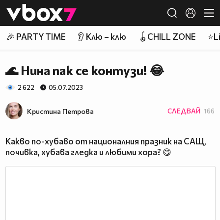
Member of
👾
🎉 PARTY TIME
👂 Клю – клю
🪀CHILL ZONE
⭐Li
🌊 Нина пак се контузи! 😂
2 622
05.07.2023
Кристина Петрова
СЛЕДВАЙ
166
Какво по-хубаво от националния празник на САЩ,
почивка, хубава гледка и любими хора? 😋