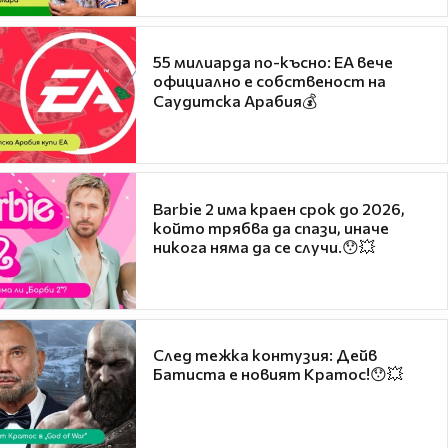
55 милиарда по-късно: EA вече
официално е собственост на
Саудитска Арабия💰
Barbie 2 има краен срок до 2026,
който трябва да спази, иначе
никога няма да се случи.😯💥
След тежка контузия: Дейв
Батиста е новият Кратос!😯💥