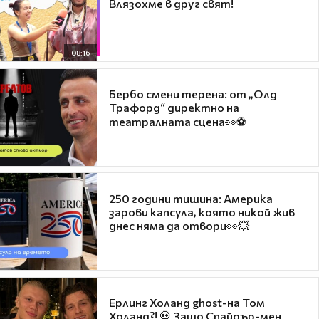
Влязохме в друг свят!
08:16
Бербо смени терена: от „Олд
Трафорд“ директно на
театралната сцена👀⚽
250 години тишина: Америка
зарови капсула, която никой жив
днес няма да отвори👀💥
Ерлинг Холанд ghost-на Том
Холанд?! 💀 Защо Спайдър-мен