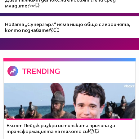
младите?👀💥
Новата „Супергърл“ няма нищо общо с героинята,
която познавате😮💥
TRENDING
Елиът Пейдж разкри истинската причина за
трансформацията на тялото си!😯💥