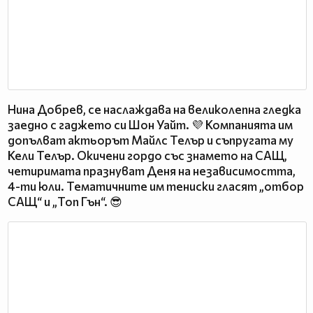
Нина Добрев, се наслаждава на великолепна гледка
заедно с гаджето си Шон Уайт. 💜 Компанията им
допълват актьорът Майлс Телър и съпругата му
Кели Телър. Окичени гордо със знамето на САЩ,
четиримата празнуват Деня на независимостта,
4-ти юли. Тематичните им тениски гласят „отбор
САЩ“ и „Топ Гън“. 😎