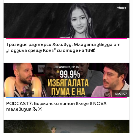
Трагедия разтърси Холивуд: Младата звезда от
„Годзила срещу Конг“ си отиде на 18🕊️
01:01:07
PODCAST7: Бирмански питон влезе в NOVA
телевизия!🐍😮