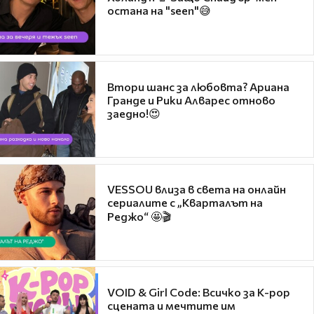
остана на "seen"😅
Втори шанс за любовта? Ариана
Гранде и Рики Алварес отново
заедно!😍
VESSOU влиза в света на онлайн
сериалите с „Кварталът на
Реджо“ 🤩🎬
VOID & Girl Code: Всичко за K-pop
сцената и мечтите им