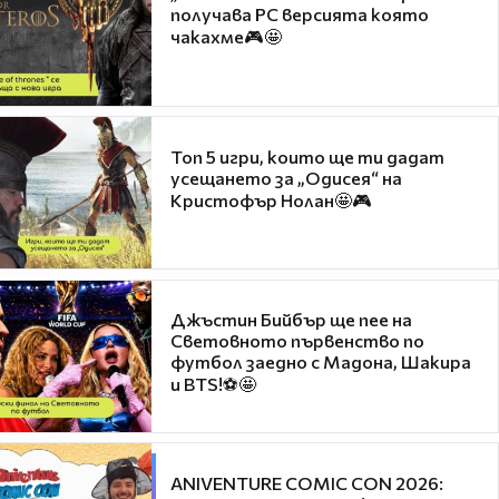
получава PC версията която
чакахме🎮🤩
Топ 5 игри, които ще ти дадат
усещането за „Одисея“ на
Кристофър Нолан🤩🎮
Джъстин Бийбър ще пее на
Световното първенство по
футбол заедно с Мадона, Шакира
и BTS!⚽🤩
ANIVENTURE COMIC CON 2026: