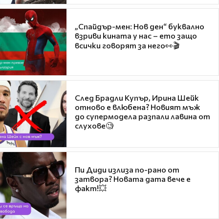
„Спайдър-мен: Нов ден“ буквално
взриви кината у нас – ето защо
всички говорят за него👀🎬
След Брадли Купър, Ирина Шейк
отново е влюбена? Новият мъж
до супермодела разпали лавина от
слухове🧐
Пи Диди излиза по-рано от
затвора? Новата дата вече е
факт!💥