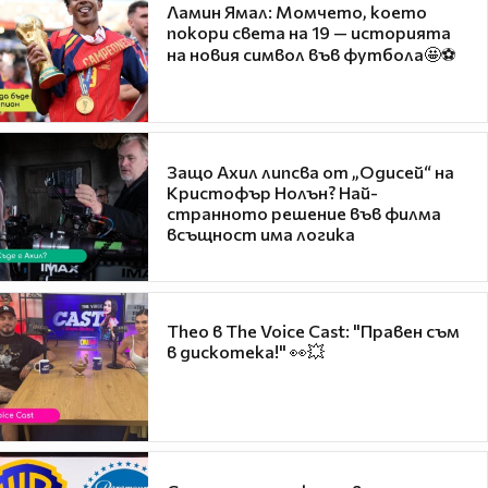
Ламин Ямал: Момчето, което
покори света на 19 — историята
на новия символ във футбола🤩⚽
Защо Ахил липсва от „Одисей“ на
Кристофър Нолън? Най-
странното решение във филма
всъщност има логика
Theo в The Voice Cast: "Правен съм
в дискотека!" 👀💥