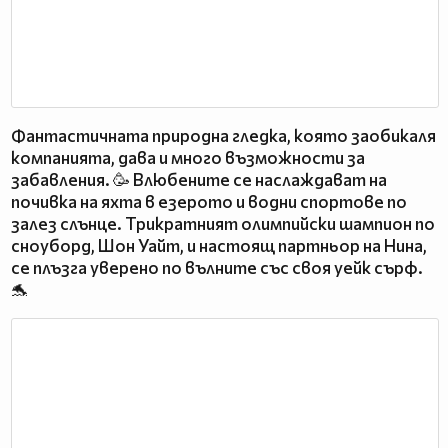
Фантастичната природна гледка, която заобикаля
компанията, дава и много възможности за
забавления. 🥳 Влюбените се наслаждават на
почивка на яхта в езерото и водни спортове по
залез слънце. Трикратният олимпийски шампион по
сноуборд, Шон Уайт, и настоящ партньор на Нина,
се плъзга уверено по вълните със своя уейк сърф.
🐬