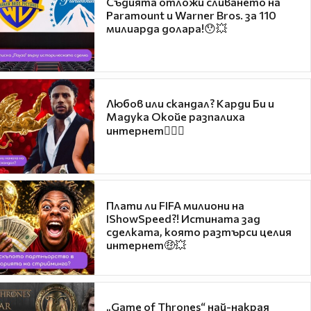
Съдията отложи сливането на
Paramount и Warner Bros. за 110
милиарда долара!😯💥
Любов или скандал? Карди Би и
Мадука Окойе разпалиха
интернет❤️‍🔥🔥
Плати ли FIFA милиони на
IShowSpeed?! Истината зад
сделката, която разтърси целия
интернет🤑💥
„Game of Thrones“ най-накрая