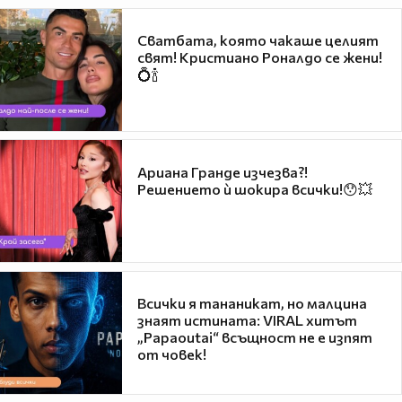
Сватбата, която чакаше целият
свят! Кристиано Роналдо се жени!
💍🍾
Ариана Гранде изчезва?!
Решението ѝ шокира всички!😯💥
Всички я тананикат, но малцина
знаят истината: VIRAL хитът
„Papaoutai“ всъщност не е изпят
от човек!