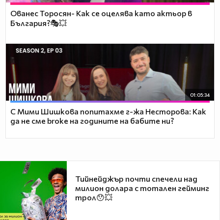
Ованес Торосян- Как се оцелява като актьор в
България?🎭💥
01:05:34
С Мими Шишкова попитахме г-жа Несторова: Как
да не сме broke на годините на бабите ни?
Тийнейджър почти спечели над
милион долара с тотален гейминг
трол😯💥