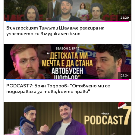
28:29
Българският Тимъти Шаламе реагира на
участието си в музикален клип
55:04
PODCAST7: ‪Боян Тодоров- "Отявлено ми се
подиграваха за това, което правя"