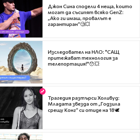
Джон Сина сподели 4 неща, които
могат да съсипят всяко GenZ:
„Ако ги имаш, провалът е
гарантиран“🧐💥
Изследовател на НЛО: "САЩ
притежават технология за
телепортация!"😯💥
Трагедия разтърси Холивуд:
Младата звезда от „Годзила
срещу Конг“ си отиде на 18🕊️