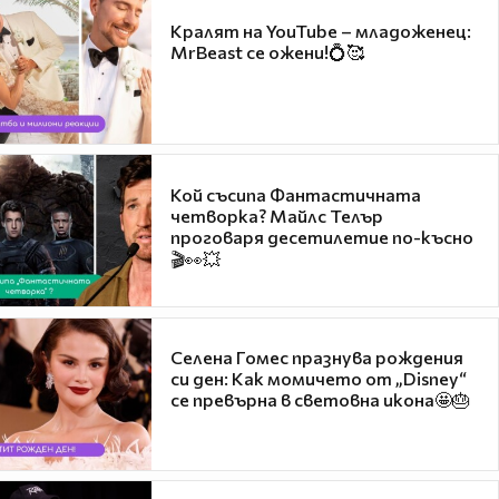
Кралят на YouTube – младоженец:
MrBeast се ожени!💍🥰
Кой съсипа Фантастичната
четворка? Майлс Телър
проговаря десетилетие по-късно
🎬👀💥
Селена Гомес празнува рождения
си ден: Как момичето от „Disney“
се превърна в световна икона🤩🎂