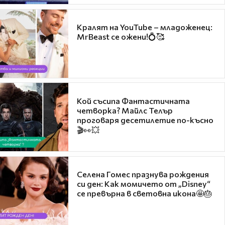
Кралят на YouTube – младоженец:
MrBeast се ожени!💍🥰
Кой съсипа Фантастичната
четворка? Майлс Телър
проговаря десетилетие по-късно
🎬👀💥
Селена Гомес празнува рождения
си ден: Как момичето от „Disney“
се превърна в световна икона🤩🎂