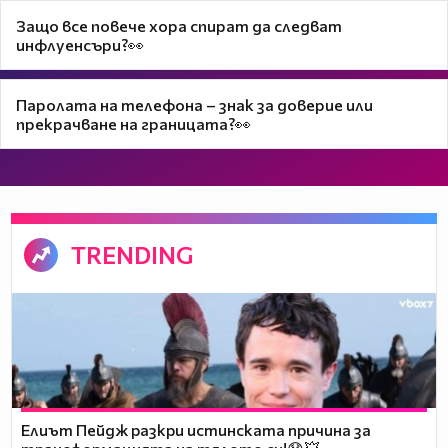
Защо все повече хора спират да следват
инфлуенсъри?👀
Паролата на телефона – знак за доверие или
прекрачване на границата?👀
TRENDING
Елиът Пейдж разкри истинската причина за