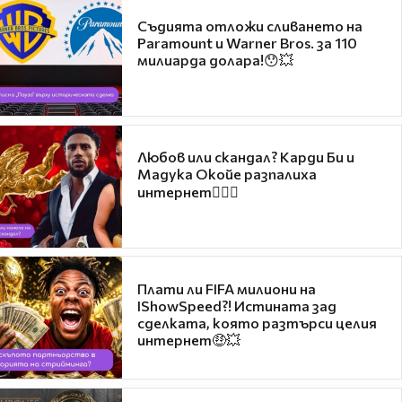
Съдията отложи сливането на
Paramount и Warner Bros. за 110
милиарда долара!😯💥
Любов или скандал? Карди Би и
Мадука Окойе разпалиха
интернет❤️‍🔥🔥
Плати ли FIFA милиони на
IShowSpeed?! Истината зад
сделката, която разтърси целия
интернет🤑💥