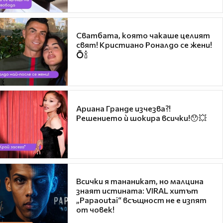
Сватбата, която чакаше целият
свят! Кристиано Роналдо се жени!
💍🍾
Ариана Гранде изчезва?!
Решението ѝ шокира всички!😯💥
Всички я тананикат, но малцина
знаят истината: VIRAL хитът
„Papaoutai“ всъщност не е изпят
от човек!