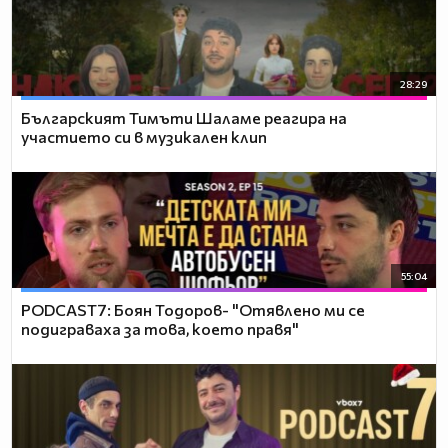
28:29
Българският Тимъти Шаламе реагира на
участието си в музикален клип
55:04
PODCAST7: ‪Боян Тодоров- "Отявлено ми се
подиграваха за това, което правя"