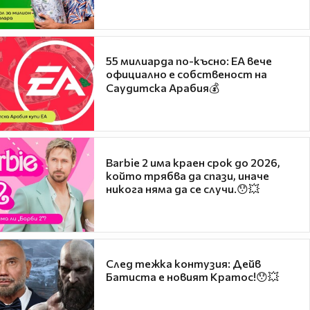
55 милиарда по-късно: EA вече
официално е собственост на
Саудитска Арабия💰
Barbie 2 има краен срок до 2026,
който трябва да спази, иначе
никога няма да се случи.😯💥
След тежка контузия: Дейв
Батиста е новият Кратос!😯💥