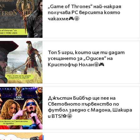
„Game of Thrones“ най-накрая
получава PC версията която
чакахме🎮🤩
Топ 5 игри, които ще ти дадат
усещането за „Одисея“ на
Кристофър Нолан🤩🎮
Джъстин Бийбър ще пее на
Световното първенство по
футбол заедно с Мадона, Шакира
и BTS!⚽🤩