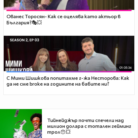
Ованес Торосян- Как се оцелява като актьор в
България?🎭💥
01:05:34
С Мими Шишкова попитахме г-жа Несторова: Как
да не сме broke на годините на бабите ни?
Тийнейджър почти спечели над
милион долара с тотален гейминг
трол😯💥