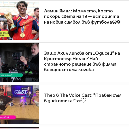
Ламин Ямал: Момчето, което
покори света на 19 — историята
на новия символ във футбола🤩⚽
Защо Ахил липсва от „Одисей“ на
Кристофър Нолън? Най-
странното решение във филма
всъщност има логика
Theo в The Voice Cast: "Правен съм
в дискотека!" 👀💥