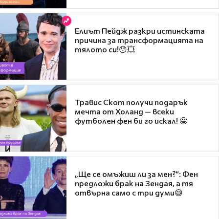
Елиът Пейдж разкри истинската
причина за трансформацията на
тялото си!😯💥
Травис Скот получи подарък
мечта от Холанд — всеки
футболен фен би го искал! 🤩
„Ще се омъжиш ли за мен?“: Фен
предложи брак на Зендая, а тя
отвърна само с три думи😅