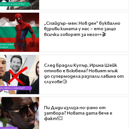
„Спайдър-мен: Нов ден“ буквално
взриви кината у нас – ето защо
всички говорят за него👀🎬
След Брадли Купър, Ирина Шейк
отново е влюбена? Новият мъж
до супермодела разпали лавина от
слухове🧐
Пи Диди излиза по-рано от
затвора? Новата дата вече е
факт!💥