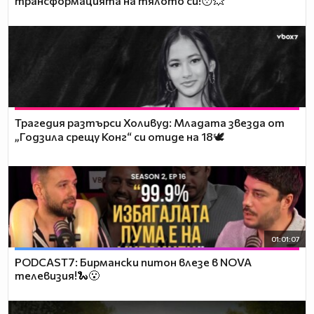
трансформацията на тялото си!😯💥
Трагедия разтърси Холивуд: Младата звезда от
„Годзила срещу Конг“ си отиде на 18🕊️
01:01:07
PODCAST7: Бирмански питон влезе в NOVA
телевизия!🐍😮