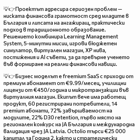
💡👉Проектът адресира сериозен проблем —
ниската финансова грамотност сред младите в
България и липсата на ангажиращ, практически
подход в традиционното образование.
Решението комбинира Learning Management
System, 5-минутни мисии, игрови бюджетен
симулатор, виртуален магазин, XP нива,
постижения и AI съвети, за да превърне ученето
във формиране на реални финансови навици.
💡👉Бизнес моделът е freemium SaaS с приходи от
премиум абонамент от €9.99/месец, училищни
лицензи от €450/година и микротранзакции във
виртуалния магазин. Екипът вече има работещ
продукт, 60 регистрирани потребители, 14
premium абонати, 72% завършваемост на
модулите, 22% D30 retention, първо място на
регионален конкурс на JA България и международна
валидация чрез JA Latvia. Octolio търси €25 000
капитал за Година 2, както и стратегически