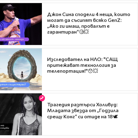
Джон Сина сподели 4 неща, които
могат да съсипят всяко GenZ:
„Ако ги имаш, провалът е
гарантиран“🧐💥
Изследовател на НЛО: "САЩ
притежават технология за
телепортация!"😯💥
Трагедия разтърси Холивуд:
Младата звезда от „Годзила
срещу Конг“ си отиде на 18🕊️