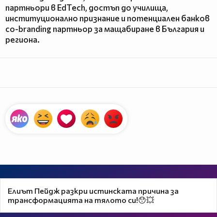
партньори в EdTech, достъп до училища,
институционално признание и потенциален банков
co-branding партньор за мащабиране в България и
региона.
Елиът Пейдж разкри истинската причина за
трансформацията на тялото си!😯💥