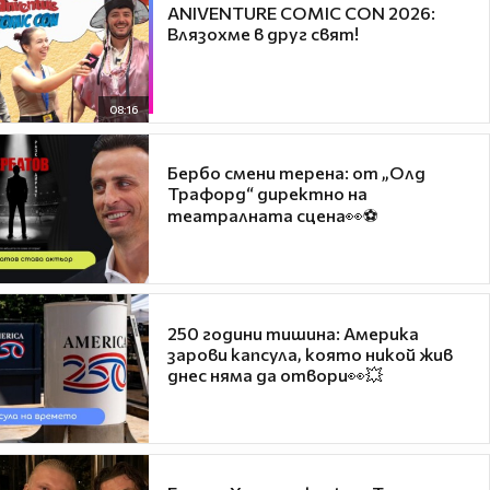
ANIVENTURE COMIC CON 2026:
Влязохме в друг свят!
08:16
Бербо смени терена: от „Олд
Трафорд“ директно на
театралната сцена👀⚽
250 години тишина: Америка
зарови капсула, която никой жив
днес няма да отвори👀💥