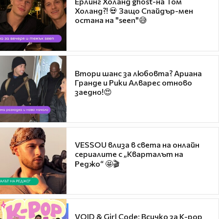
Ерлинг Холанд ghost-на Том
Холанд?! 💀 Защо Спайдър-мен
остана на "seen"😅
Втори шанс за любовта? Ариана
Гранде и Рики Алварес отново
заедно!😍
VESSOU влиза в света на онлайн
сериалите с „Кварталът на
Реджо“ 🤩🎬
VOID & Girl Code: Всичко за K-pop