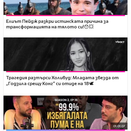
Елиът Пейдж разкри истинската причина за
трансформацията на тялото си!😯💥
Трагедия разтърси Холивуд: Младата звезда от
„Годзила срещу Конг“ си отиде на 18🕊️
01:01:07