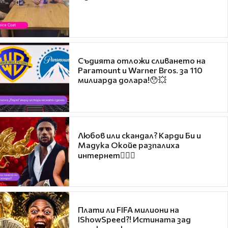
Съдията отложи сливането на
Paramount и Warner Bros. за 110
милиарда долара!😯💥
Любов или скандал? Карди Би и
Мадука Окойе разпалиха
интернет❤️‍🔥🔥
Плати ли FIFA милиони на
IShowSpeed?! Истината зад