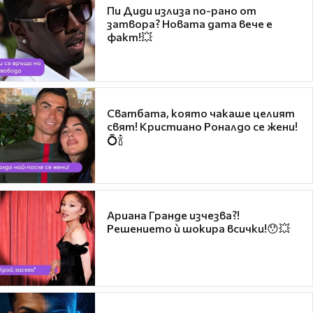
Пи Диди излиза по-рано от
затвора? Новата дата вече е
факт!💥
Сватбата, която чакаше целият
свят! Кристиано Роналдо се жени!
💍🍾
Ариана Гранде изчезва?!
Решението ѝ шокира всички!😯💥