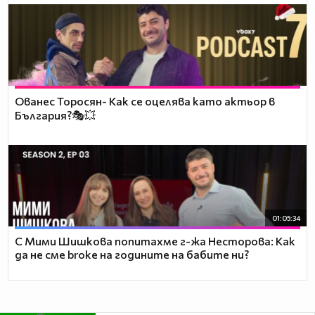
Ованес Торосян- Как се оцелява като актьор в
България?🎭💥
01:05:34
С Мими Шишкова попитахме г-жа Несторова: Как
да не сме broke на годините на бабите ни?