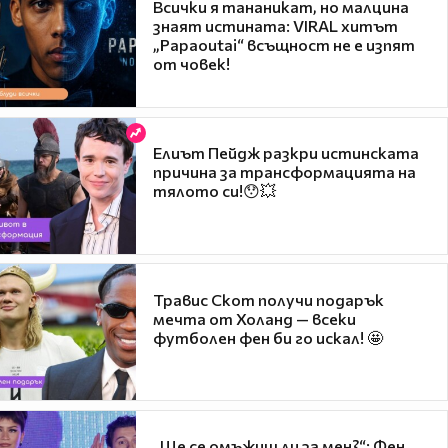
Всички я тананикат, но малцина
знаят истината: VIRAL хитът
„Papaoutai“ всъщност не е изпят
от човек!
Елиът Пейдж разкри истинската
причина за трансформацията на
тялото си!😯💥
Травис Скот получи подарък
мечта от Холанд — всеки
футболен фен би го искал! 🤩
„Ще се омъжиш ли за мен?“: Фен