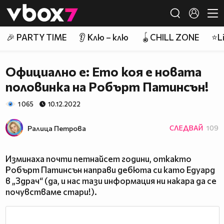
Member of
👾
🎉 PARTY TIME
👂 Клю – клю
🪀CHILL ZONE
⭐Li
Официално е: Ето коя е новата
половинка на Робърт Патинсън!
1 065
10.12.2022
Ралица Петровa
СЛЕДВАЙ
109
Изминаха почти петнайсет години, откакто
Робърт Патинсън направи дебюта си като Едуард
в „Здрач“ (да, и нас тази информация ни накара да се
почувстваме стари!).