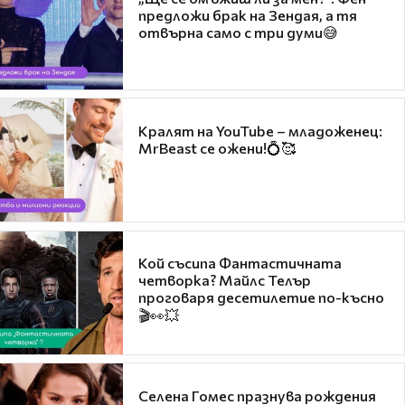
предложи брак на Зендая, а тя
отвърна само с три думи😅
Кралят на YouTube – младоженец:
MrBeast се ожени!💍🥰
Кой съсипа Фантастичната
четворка? Майлс Телър
проговаря десетилетие по-късно
🎬👀💥
Селена Гомес празнува рождения