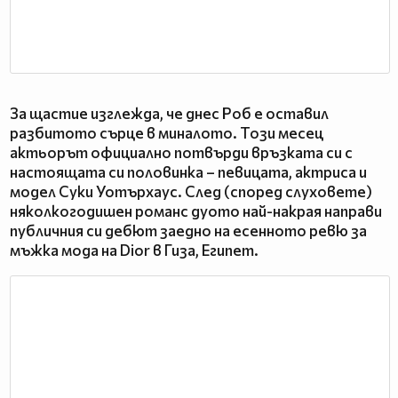
За щастие изглежда, че днес Роб е оставил
разбитото сърце в миналото. Този месец
актьорът официално потвърди връзката си с
настоящата си половинка – певицата, актриса и
модел Суки Уотърхаус. След (според слуховете)
няколкогодишен романс дуото най-накрая направи
публичния си дебют заедно на есенното ревю за
мъжка мода на Dior в Гиза, Египет.