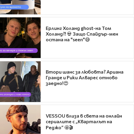
Ерлинг Холанд ghost-на Том
Холанд?! 💀 Защо Спайдър-мен
остана на "seen"😅
Втори шанс за любовта? Ариана
Гранде и Рики Алварес отново
заедно!😍
VESSOU влиза в света на онлайн
сериалите с „Кварталът на
Реджо“ 🤩🎬