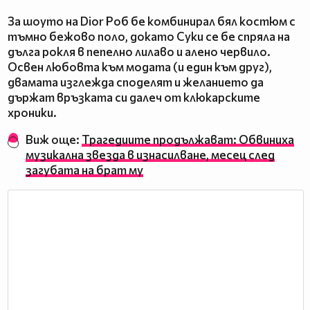
За шоуто на Dior Роб бе комбинирал бял костюм с
тъмно бежово поло, докато Суки се бе спряла на
дълга рокля в пепелно лилаво и алено червило.
Освен любовта към модата (и един към друг),
двамата изглежда споделят и желанието да
държат връзката си далеч от клюкарските
хроники.
Виж още:
Трагедиите продължават: Обвиниха
музикална звезда в изнасилване, месец след
загубата на брат му