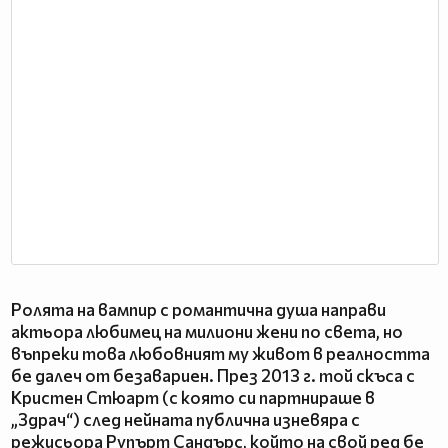
Ролята на вампир с романтична душа направи
актьора любимец на милиони жени по света, но
въпреки това любовният му живот в реалността
бе далеч от безавариен. През 2013 г. той скъса с
Кристен Стюарт (с която си партнираше в
„Здрач“) след нейната публична изневяра с
режисьора Рупърт Сандърс, който на свой ред бе