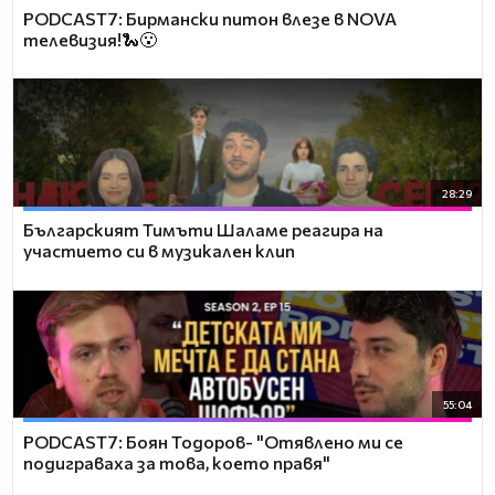
PODCAST7: Бирмански питон влезе в NOVA
телевизия!🐍😮
28:29
Българският Тимъти Шаламе реагира на
участието си в музикален клип
55:04
PODCAST7: ‪Боян Тодоров- "Отявлено ми се
подиграваха за това, което правя"