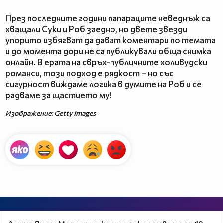
През последните години папараците неведнъж са
хващали Суки и Роб заедно, но двете звезди
упорито избягват да дават коментари по темата
и до момента дори не са публикували обща снимка
онлайн. В ерата на свръх-публичните холивудски
романси, този подход е рядкост – но със
сигурност виждаме логика в думите на Роб и се
радваме за щастието му!
Изображение: Getty Images