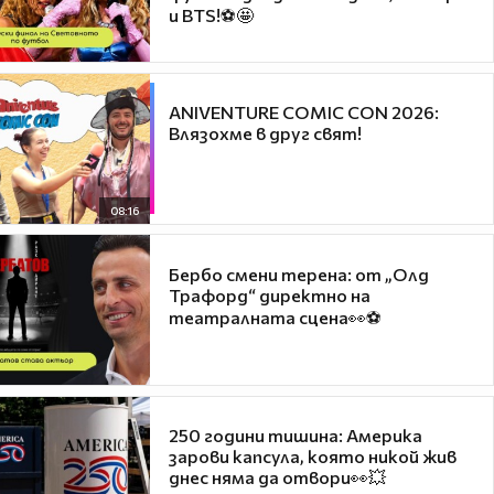
и BTS!⚽🤩
ANIVENTURE COMIC CON 2026:
Влязохме в друг свят!
08:16
Бербо смени терена: от „Олд
Трафорд“ директно на
театралната сцена👀⚽
250 години тишина: Америка
зарови капсула, която никой жив
днес няма да отвори👀💥