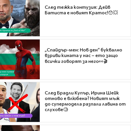
След тежка контузия: Дейв
Батиста е новият Кратос!😯💥
„Спайдър-мен: Нов ден“ буквално
взриви кината у нас – ето защо
всички говорят за него👀🎬
След Брадли Купър, Ирина Шейк
отново е влюбена? Новият мъж
до супермодела разпали лавина от
слухове🧐