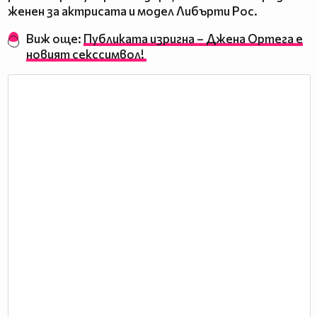
женен за актрисата и модел Либърти Рос.
Виж още:
Публиката изригна – Джена Ортега е
новият секссимвол!