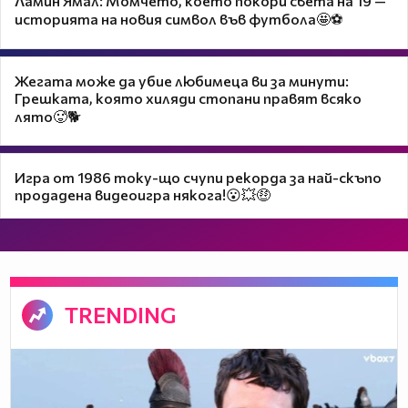
Ламин Ямал: Момчето, което покори света на 19 —
историята на новия символ във футбола🤩⚽
Жегата може да убие любимеца ви за минути:
Грешката, която хиляди стопани правят всяко
лято🥵🐕
Игра от 1986 току-що счупи рекорда за най-скъпо
продадена видеоигра някога!😮💥🤑
TRENDING