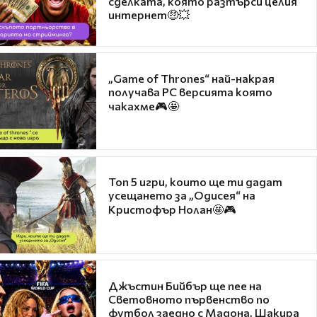
сделката, която разтърси целия
интернет🤑💥
„Game of Thrones“ най-накрая
получава PC версията която
чакахме🎮🤩
Топ 5 игри, които ще ти дадат
усещането за „Одисея“ на
Кристофър Нолан🤩🎮
Джъстин Бийбър ще пее на
Световното първенство по
футбол заедно с Мадона, Шакира