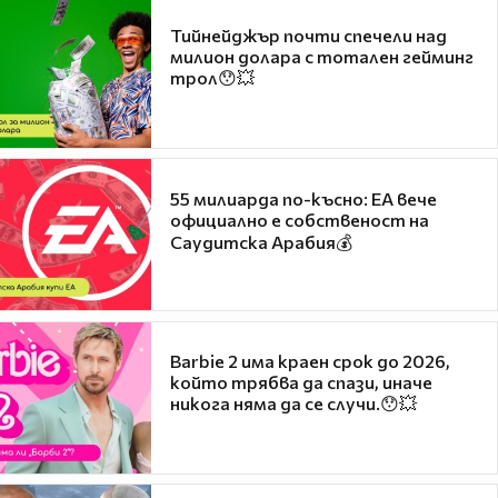
Тийнейджър почти спечели над
милион долара с тотален гейминг
трол😯💥
55 милиарда по-късно: EA вече
официално е собственост на
Саудитска Арабия💰
Barbie 2 има краен срок до 2026,
който трябва да спази, иначе
никога няма да се случи.😯💥