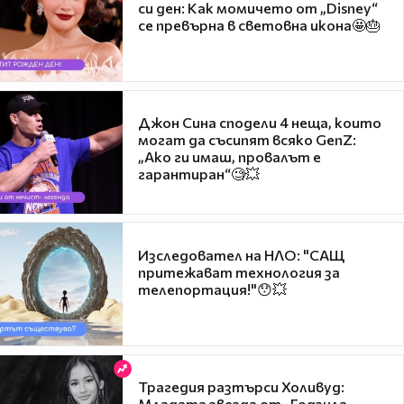
си ден: Как момичето от „Disney“
се превърна в световна икона🤩🎂
Джон Сина сподели 4 неща, които
могат да съсипят всяко GenZ:
„Ако ги имаш, провалът е
гарантиран“🧐💥
Изследовател на НЛО: "САЩ
притежават технология за
телепортация!"😯💥
Трагедия разтърси Холивуд:
Младата звезда от „Годзила