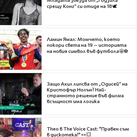
срещу Конг“ си отиде на 18🕊️
Ламин Ямал: Момчето, което
покори света на 19 — историята
на новия символ във футбола🤩⚽
Защо Ахил липсва от „Одисей“ на
Кристофър Нолън? Най-
странното решение във филма
всъщност има логика
Theo в The Voice Cast: "Правен съм
в дискотека!" 👀💥