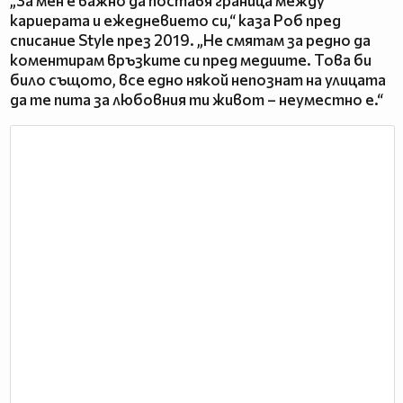
„За мен е важно да поставя граница между
кариерата и ежедневието си,“ каза Роб пред
списание Style през 2019. „Не смятам за редно да
коментирам връзките си пред медиите. Това би
било същото, все едно някой непознат на улицата
да те пита за любовния ти живот – неуместно е.“