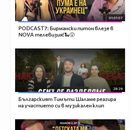
01:01:07
PODCAST7: Бирмански питон влезе в
NOVA телевизия!🐍😮
28:29
Българският Тимъти Шаламе реагира
на участието си в музикален клип