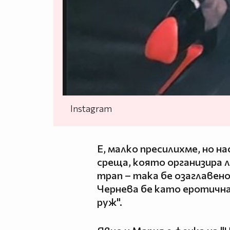
Instagram
Е, малко пресилихме, но н
среща, която организира 
трап – така бе озаглавен
Чернева бе като еротичн
руж".