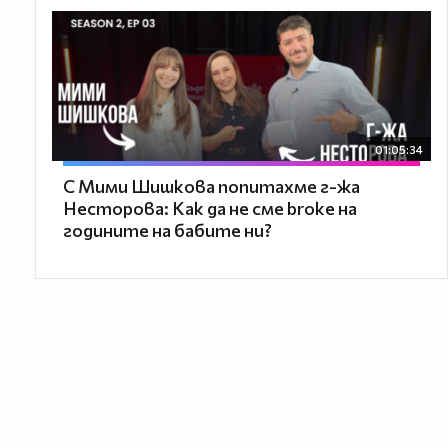
01:05:34
С Мими Шишкова попитахме г-жа
Несторова: Как да не сме broke на
годините на бабите ни?