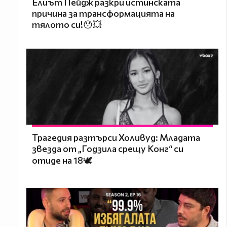
Елиът Пейдж разкри истинската
причина за трансформацията на
тялото си!😯💥
Трагедия разтърси Холивуд: Младата
звезда от „Годзила срещу Конг“ си
отиде на 18🕊️