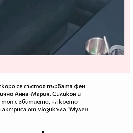
аскоро се състоя първата фен
лично Анна-Мария. Силикон и
о топ събитието, на което
а актриса от мюзикъла "Мулен