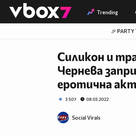
Member of
👾
Trending
🎉 PARTY
Силикон и тр
Чернева запри
еротична акт
3 507
08.03.2022
Social Virals