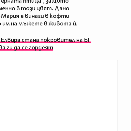
"Черната птица", защото
менно в този цвят. Дано
а-Мария е винаги в кофти
 им на мъжете в живота ѝ.
Елвира стана покровител на БГ
а ги да се гордеят