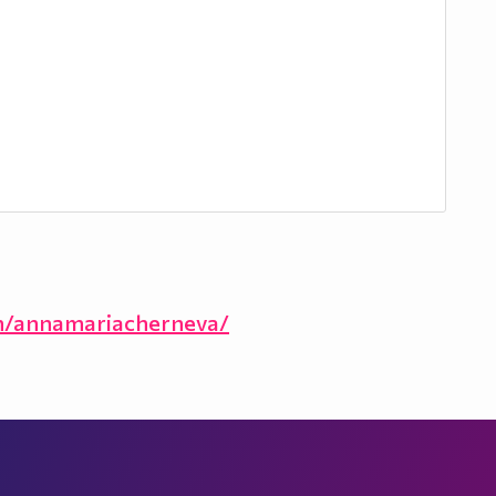
m/annamariacherneva/