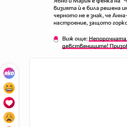
Явно и Мария е фенка на 
визията ѝ е била решена и
черното не е знак, че Анн
настроение, защото горко
Виж още:
Непорочната 
девствениците! Призов