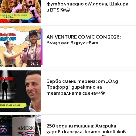
футбол заедно с Мадона, Шакира
и BTS!⚽🤩
ANIVENTURE COMIC CON 2026:
Влязохме в друг свят!
08:16
Бербо смени терена: от „Олд
Трафорд“ директно на
театралната сцена👀⚽
250 години тишина: Америка
зарови капсула, която никой жив