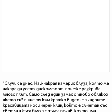
"Случи се днес. Най-накрая намерих блуза, която ме
накара да усетя дискомфорт, понеже разкрива
много плът. Само след един замах отново облякох
якето си", пише тя към кратко видео. На кадрите
красавицата носи черен клин, който е съчетан със
светла и къса блуза с дълъг ръкав, която има