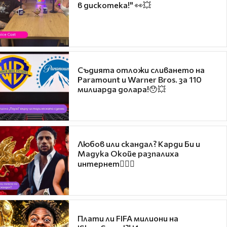
в дискотека!" 👀💥
Съдията отложи сливането на
Paramount и Warner Bros. за 110
милиарда долара!😯💥
Любов или скандал? Карди Би и
Мадука Окойе разпалиха
интернет❤️‍🔥🔥
Плати ли FIFA милиони на