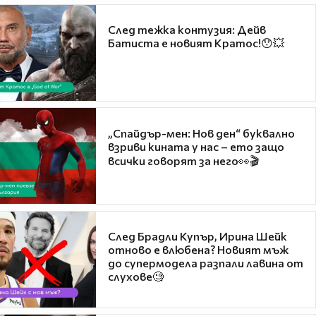
След тежка контузия: Дейв
Батиста е новият Кратос!😯💥
„Спайдър-мен: Нов ден“ буквално
взриви кината у нас – ето защо
всички говорят за него👀🎬
След Брадли Купър, Ирина Шейк
отново е влюбена? Новият мъж
до супермодела разпали лавина от
слухове🧐