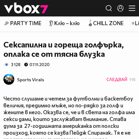
Member of
👾
🎉 PARTY TIME
👂 Клю – клю
🪀CHILL ZONE
⭐Li
Сексапилна и гореща голфърка,
оплака се от тясна блузка
3 128
07.11.2020
Sports Virals
СЛЕДВАЙ
116
Често слушаме и четем за футболни и баскетбоу
величия, предимно мъже, но по-рядко за голф и
жените в него. Оказва се, че и в света на голфа има
секси дами, които заслужават внимание. Става
дума за 27-годишната американка от полски
произход, която се казва Пейдж Спиранак. Тя е не