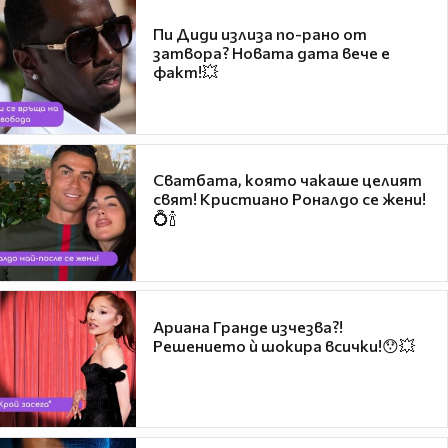
Пи Диди излиза по-рано от
затвора? Новата дата вече е
факт!💥
Сватбата, която чакаше целият
свят! Кристиано Роналдо се жени!
💍🍾
Ариана Гранде изчезва?!
Решението ѝ шокира всички!😯💥