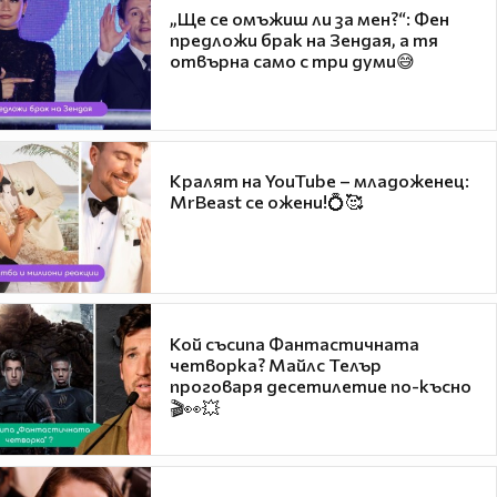
„Ще се омъжиш ли за мен?“: Фен
предложи брак на Зендая, а тя
отвърна само с три думи😅
Кралят на YouTube – младоженец:
MrBeast се ожени!💍🥰
Кой съсипа Фантастичната
четворка? Майлс Телър
проговаря десетилетие по-късно
🎬👀💥