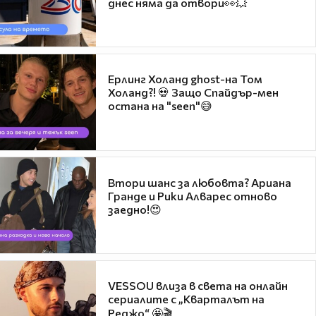
днес няма да отвори👀💥
Ерлинг Холанд ghost-на Том
Холанд?! 💀 Защо Спайдър-мен
остана на "seen"😅
Втори шанс за любовта? Ариана
Гранде и Рики Алварес отново
заедно!😍
VESSOU влиза в света на онлайн
сериалите с „Кварталът на
Реджо“ 🤩🎬