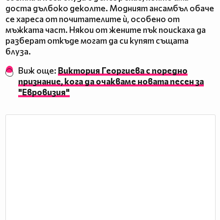
доста дълбоко деколте. Модният ансамбъл обаче
се хареса от почитателите ѝ, особено от
мъжката част. Някои от жените пък поискаха да
разберат откъде могат да си купят същата
блуза.
Виж още:
Виктория Георгиева с поредно
признание, кога да очакваме новата песен за
"Евровизия"