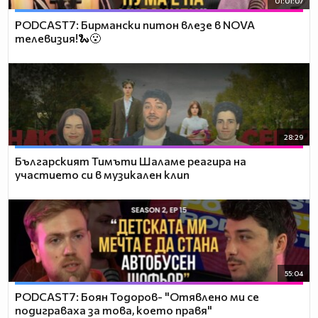
01:01:07
PODCAST7: Бирмански питон влезе в NOVA
телевизия!🐍😮
28:29
Българският Тимъти Шаламе реагира на
участието си в музикален клип
55:04
PODCAST7: ‪Боян Тодоров- "Отявлено ми се
подиграваха за това, което правя"