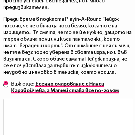
просто успешен състезател, но и много
предизвикателен.
Преди време в подкаста Playin-A-Round Пейдж
посочи, че не обича да носи бельо, когато е на
игрището. Тя смята, че то не ѝ е нужно, защото на
терен облича поли или къси панталонки, които
имат "вградени шорти". От снимките с нея си личи,
че тя е безспорно уверена в своята игра, но и във
визията си. Скоро обаче самата Пейдж призна, че
се е почувствала за първи път изключително
неудобно и неловко в тениска, която носила.
Виж още:
Eсенно очарование с Нанси
Карабойчева, а Матей става все по-голям