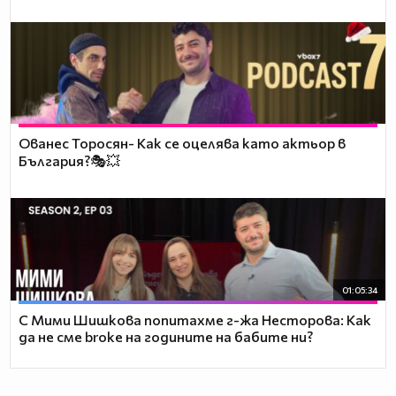
Ованес Торосян- Как се оцелява като актьор в
България?🎭💥
01:05:34
С Мими Шишкова попитахме г-жа Несторова: Как
да не сме broke на годините на бабите ни?