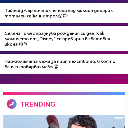
Тийнейджър почти спечели над милион долара с
тотален гейминг трол😯💥
Селена Гомес празнува рождения си ден: Как
момичето от „Disney“ се превърна в световна
икона🤩🎂
Най-голямата лъжа за приятелството, в която
всички повярвахме!👀🤩
TRENDING