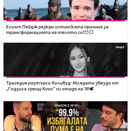
Елиът Пейдж разкри истинската причина за
трансформацията на тялото си!😯💥
Трагедия разтърси Холивуд: Младата звезда от
„Годзила срещу Конг“ си отиде на 18🕊️