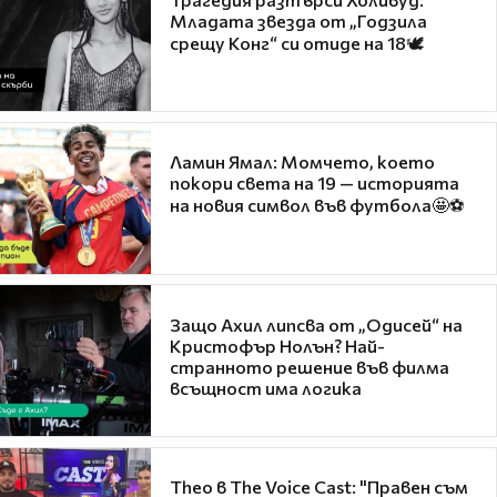
Младата звезда от „Годзила
срещу Конг“ си отиде на 18🕊️
Ламин Ямал: Момчето, което
покори света на 19 — историята
на новия символ във футбола🤩⚽
Защо Ахил липсва от „Одисей“ на
Кристофър Нолън? Най-
странното решение във филма
всъщност има логика
Theo в The Voice Cast: "Правен съм