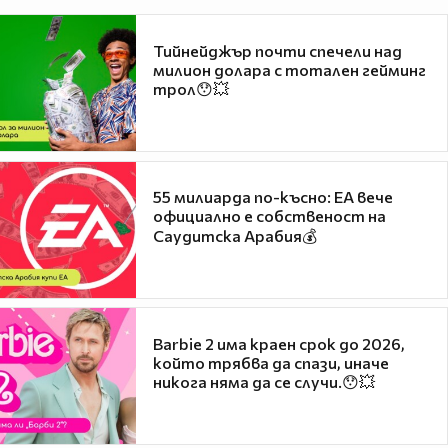
Тийнейджър почти спечели над
милион долара с тотален гейминг
трол😯💥
55 милиарда по-късно: EA вече
официално е собственост на
Саудитска Арабия💰
Barbie 2 има краен срок до 2026,
който трябва да спази, иначе
никога няма да се случи.😯💥