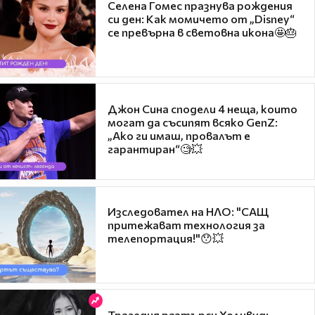
Селена Гомес празнува рождения
си ден: Как момичето от „Disney“
се превърна в световна икона🤩🎂
Джон Сина сподели 4 неща, които
могат да съсипят всяко GenZ:
„Ако ги имаш, провалът е
гарантиран“🧐💥
Изследовател на НЛО: "САЩ
притежават технология за
телепортация!"😯💥
Трагедия разтърси Холивуд: