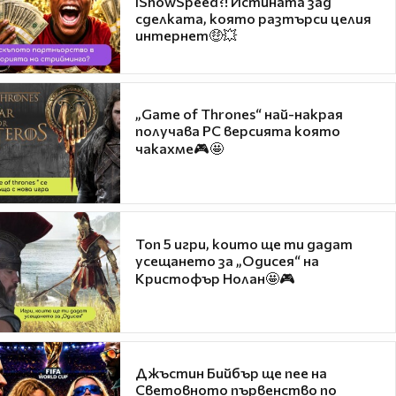
IShowSpeed?! Истината зад
сделката, която разтърси целия
интернет🤑💥
„Game of Thrones“ най-накрая
получава PC версията която
чакахме🎮🤩
Топ 5 игри, които ще ти дадат
усещането за „Одисея“ на
Кристофър Нолан🤩🎮
Джъстин Бийбър ще пее на
Световното първенство по