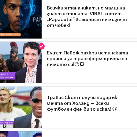
Всички я тананикат, но малцина
знаят истината: VIRAL хитът
„Papaoutai“ всъщност не е изпят
от човек!
Елиът Пейдж разкри истинската
причина за трансформацията на
тялото си!😯💥
Травис Скот получи подарък
мечта от Холанд — всеки
футболен фен би го искал! 🤩