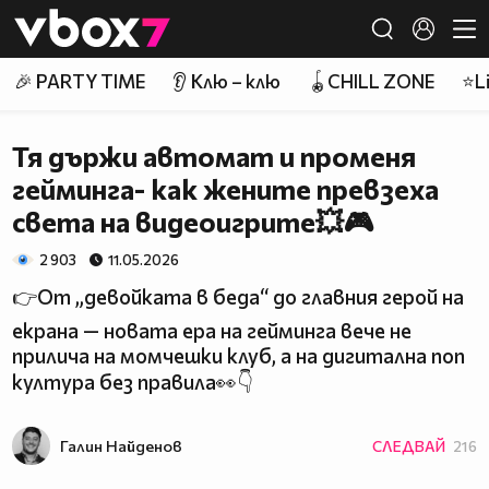
Member of
👾
🎉 PARTY TIME
👂 Клю – клю
🪀CHILL ZONE
⭐Li
Тя държи автомат и променя
гейминга- как жените превзеха
света на видеоигрите💥🎮
2 903
11.05.2026
👉От „девойката в беда“ до главния герой на
екрана — новата ера на гейминга вече не
прилича на момчешки клуб, а на дигитална поп
култура без правила👀👇
Галин Найденов
СЛЕДВАЙ
216