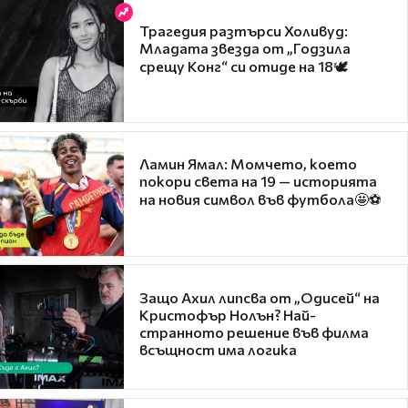
Трагедия разтърси Холивуд:
Младата звезда от „Годзила
срещу Конг“ си отиде на 18🕊️
Ламин Ямал: Момчето, което
покори света на 19 — историята
на новия символ във футбола🤩⚽
Защо Ахил липсва от „Одисей“ на
Кристофър Нолън? Най-
странното решение във филма
всъщност има логика