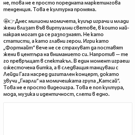
не, това не е просто поредната маркетингова
тенденция. Това е културна промяна.
🤩👉Днес милиони момичета, куиър играчи и млади
жени влизат във виртуални светове, в които най-
накрая могат да се разпознаят. Не като
статисти, а като главни герои. Игри като
„Фортнайт“ вече не се страхуват да поставят
жени в центъра на вниманието си. Напротив — те
го превръщат в спектакъл. В един момент играеш
ожесточена битка, а в следващия танцуваш с
Лейди Гага насред дигитален концерт, докато
звучи „Гнарли“ на момичешката група „Катсай“.
Това не е просто видеоигра. Това е поп култура,
мода, музика и идентичност, слети в едно.