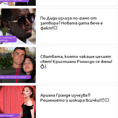
Пи Диди излиза по-рано от
затвора? Новата дата вече е
факт!💥
Сватбата, която чакаше целият
свят! Кристиано Роналдо се жени!
💍🍾
Ариана Гранде изчезва?!
Решението ѝ шокира всички!😯💥