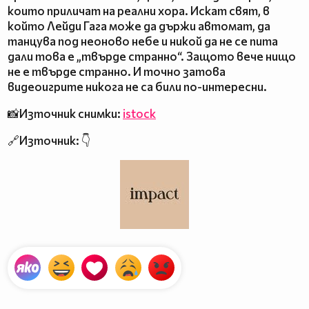
които приличат на реални хора. Искат свят, в
който Лейди Гага може да държи автомат, да
танцува под неоново небе и никой да не се пита
дали това е „твърде странно“. Защото вече нищо
не е твърде странно. И точно затова
видеоигрите никога не са били по-интересни.
📸Източник снимки:
istock
🔗Източник: 👇