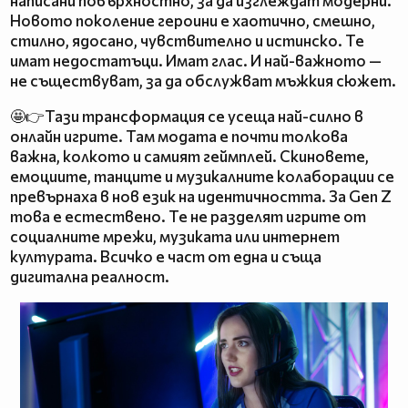
написани повърхностно, за да изглеждат модерни.
Новото поколение героини е хаотично, смешно,
стилно, ядосано, чувствително и истинско. Те
имат недостатъци. Имат глас. И най-важното —
не съществуват, за да обслужват мъжкия сюжет.
🤩👉Тази трансформация се усеща най-силно в
онлайн игрите. Там модата е почти толкова
важна, колкото и самият геймплей. Скиновете,
емоциите, танците и музикалните колаборации се
превърнаха в нов език на идентичността. За Gen Z
това е естествено. Те не разделят игрите от
социалните мрежи, музиката или интернет
културата. Всичко е част от една и съща
дигитална реалност.