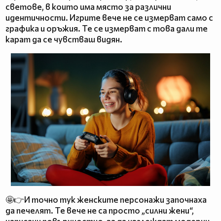
светове, в които има място за различни
идентичности. Игрите вече не се измерват само с
графика и оръжия. Те се измерват с това дали те
карат да се чувстваш видян.
🤩👉И точно тук женските персонажи започнаха
да печелят. Те вече не са просто „силни жени“,