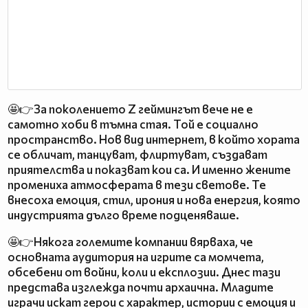
🤩👉За поколението Z геймингът вече не е
самотно хоби в тъмна стая. Той е социално
пространство. Нов вид интернет, в който хората
се обличат, танцуват, флиртуват, създават
приятелства и показват кои са. И именно жените
промениха атмосферата в тези светове. Те
внесоха емоция, стил, ирония и нова енергия, която
индустрията дълго време подценяваше.
🤩👉Някога големите компании вярваха, че
основната аудитория на игрите са момчета,
обсебени от войни, коли и експлозии. Днес тази
представа изглежда почти архаична. Младите
играчи искат герои с характер, истории с емоция и