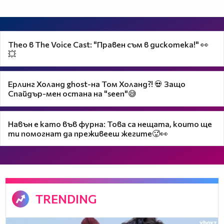
Theo в The Voice Cast: "Правен съм в дискотека!" 👀
💥
Ерлинг Холанд ghost-на Том Холанд?! 💀 Защо
Спайдър-мен остана на "seen"😅
Навън е като във фурна: Това са нещата, които ще
ти помогнат да преживееш жегите🥵👀
TRENDING