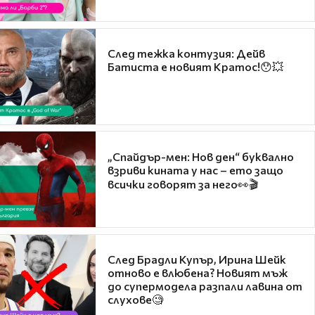
След тежка контузия: Дейв
Батиста е новият Кратос!😯💥
„Спайдър-мен: Нов ден“ буквално
взриви кината у нас – ето защо
всички говорят за него👀🎬
След Брадли Купър, Ирина Шейк
отново е влюбена? Новият мъж
до супермодела разпали лавина от
слухове🧐