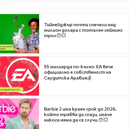
Тийнейджър почти спечели над
милион долара с тотален гейминг
трол😯💥
55 милиарда по-късно: EA вече
официално е собственост на
Саудитска Арабия💰
Barbie 2 има краен срок до 2026,
който трябва да спази, иначе
никога няма да се случи.😯💥