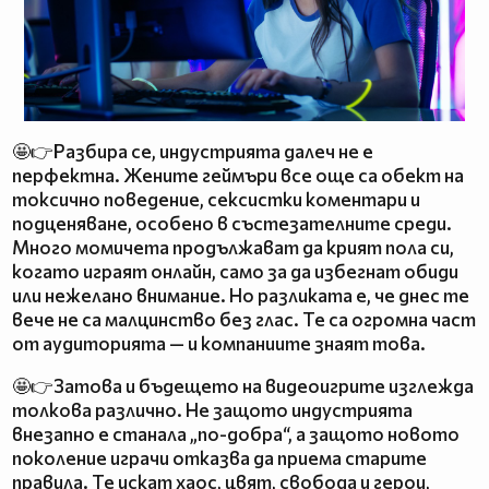
🤩👉Разбира се, индустрията далеч не е
перфектна. Жените геймъри все още са обект на
токсично поведение, сексистки коментари и
подценяване, особено в състезателните среди.
Много момичета продължават да крият пола си,
когато играят онлайн, само за да избегнат обиди
или нежелано внимание. Но разликата е, че днес те
вече не са малцинство без глас. Те са огромна част
от аудиторията — и компаниите знаят това.
🤩👉Затова и бъдещето на видеоигрите изглежда
толкова различно. Не защото индустрията
внезапно е станала „по-добра“, а защото новото
поколение играчи отказва да приема старите
правила. Те искат хаос, цвят, свобода и герои,