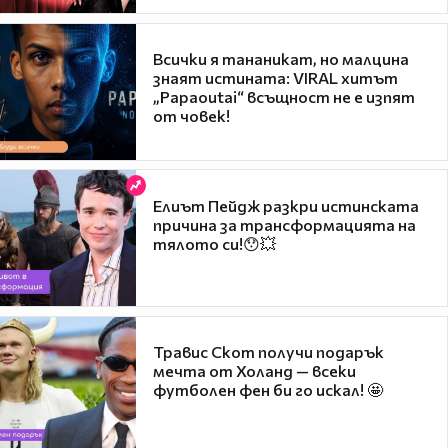
Всички я тананикат, но малцина
знаят истината: VIRAL хитът
„Papaoutai“ всъщност не е изпят
от човек!
Елиът Пейдж разкри истинската
причина за трансформацията на
тялото си!😯💥
Травис Скот получи подарък
мечта от Холанд — всеки
футболен фен би го искал! 🤩