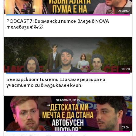
01:01:07
PODCAST7: Бирмански питон влезе в NOVA
телевизия!🐍😮
28:29
Българският Тимъти Шаламе реагира на
участието си в музикален клип
55:04