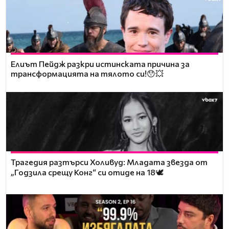
Елиът Пейдж разкри истинската причина за
трансформацията на тялото си!😯💥
Трагедия разтърси Холивуд: Младата звезда от
„Годзила срещу Конг“ си отиде на 18🕊️