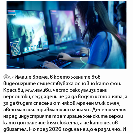
🤩👉Имаше време, в което жените във
видеоигрите съществуваха основно като фон.
Красиви, мълчаливи, често сексуализирани
персонажи, създадени не за да водят историята, а
за да бъдат спасени от някой мрачен мъж с меч,
автомат или травматично минало. Десетилетия
наред индустрията третираше женските герои
като допълнение към сюжета, а не като негов
двигател. Но през 2026 година нещо е различно. И