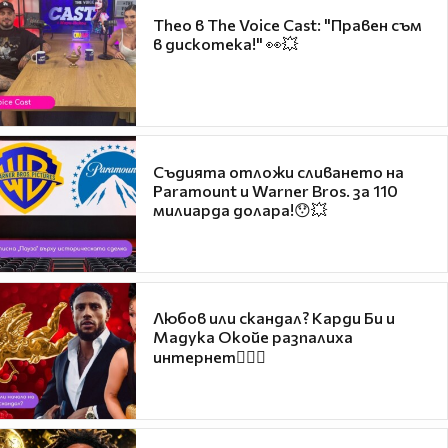
Theo в The Voice Cast: "Правен съм
в дискотека!" 👀💥
Съдията отложи сливането на
Paramount и Warner Bros. за 110
милиарда долара!😯💥
Любов или скандал? Карди Би и
Мадука Окойе разпалиха
интернет❤️‍🔥🔥