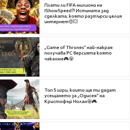
Плати ли FIFA милиони на
IShowSpeed?! Истината зад
сделката, която разтърси целия
интернет🤑💥
„Game of Thrones“ най-накрая
получава PC версията която
чакахме🎮🤩
Топ 5 игри, които ще ти дадат
усещането за „Одисея“ на
Кристофър Нолан🤩🎮