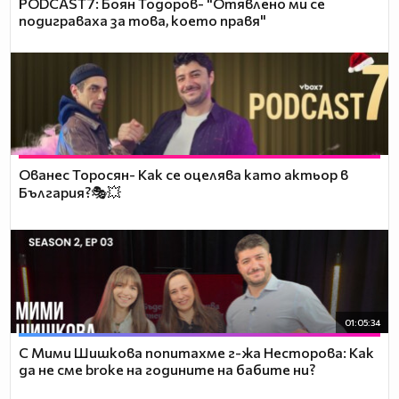
PODCAST7: ‪Боян Тодоров- "Отявлено ми се
подиграваха за това, което правя"
Ованес Торосян- Как се оцелява като актьор в
България?🎭💥
01:05:34
С Мими Шишкова попитахме г-жа Несторова: Как
да не сме broke на годините на бабите ни?