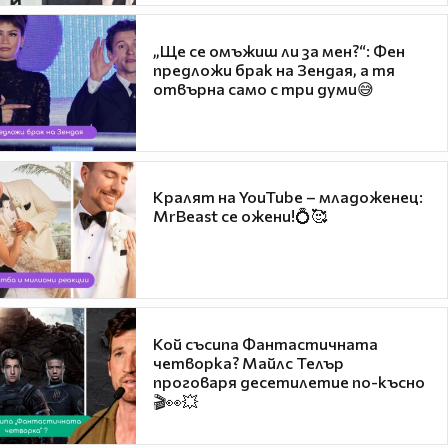
„Ще се омъжиш ли за мен?“: Фен
предложи брак на Зендая, а тя
отвърна само с три думи😅
Кралят на YouTube – младоженец:
MrBeast се ожени!💍🥰
Кой съсипа Фантастичната
четворка? Майлс Телър
проговаря десетилетие по-късно
🎬👀💥