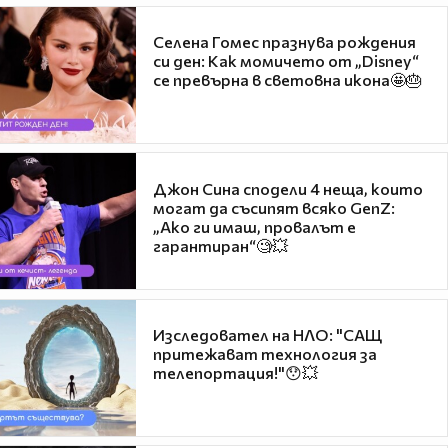
Селена Гомес празнува рождения
си ден: Как момичето от „Disney“
се превърна в световна икона🤩🎂
Джон Сина сподели 4 неща, които
могат да съсипят всяко GenZ:
„Ако ги имаш, провалът е
гарантиран“🧐💥
Изследовател на НЛО: "САЩ
притежават технология за
телепортация!"😯💥