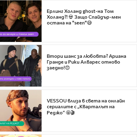
Ерлинг Холанд ghost-на Том
Холанд?! 💀 Защо Спайдър-мен
остана на "seen"😅
Втори шанс за любовта? Ариана
Гранде и Рики Алварес отново
заедно!😍
VESSOU влиза в света на онлайн
сериалите с „Кварталът на
Реджо“ 🤩🎬