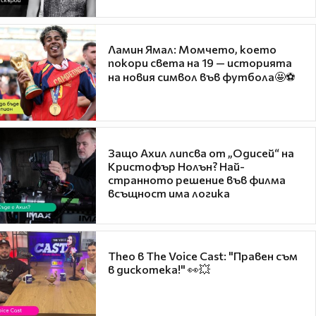
Ламин Ямал: Момчето, което
покори света на 19 — историята
на новия символ във футбола🤩⚽
Защо Ахил липсва от „Одисей“ на
Кристофър Нолън? Най-
странното решение във филма
всъщност има логика
Theo в The Voice Cast: "Правен съм
в дискотека!" 👀💥