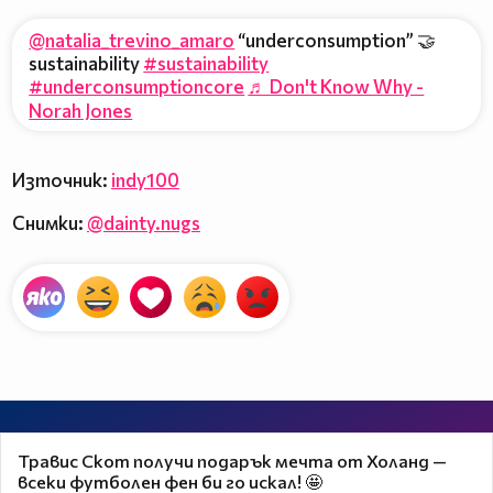
@natalia_trevino_amaro
“underconsumption” 🤝
sustainability
#sustainability
#underconsumptioncore
♬ Don't Know Why -
Norah Jones
Източник:
indy100
Снимки:
@dainty.nugs
Травис Скот получи подарък мечта от Холанд —
всеки футболен фен би го искал! 🤩