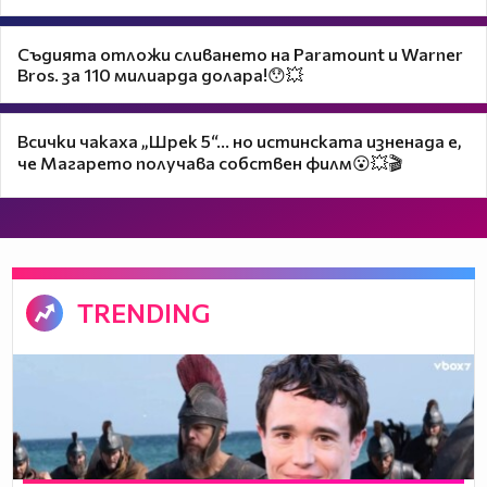
Съдията отложи сливането на Paramount и Warner
Bros. за 110 милиарда долара!😯💥
Всички чакаха „Шрек 5“… но истинската изненада е,
че Магарето получава собствен филм😮💥🎬
TRENDING