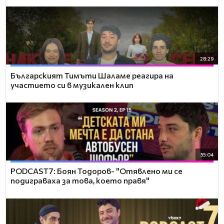
28:29
Българският Тимъти Шаламе реагира на
участието си в музикален клип
55:04
PODCAST7: ‪Боян Тодоров- "Отявлено ми се
подиграваха за това, което правя"