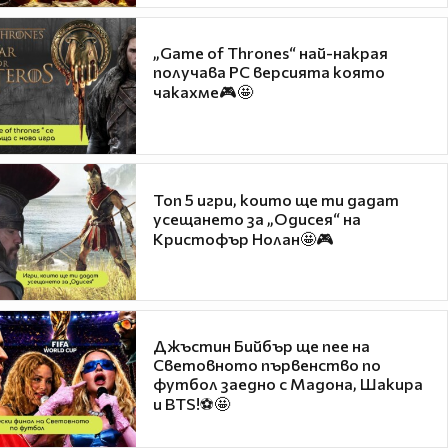
„Game of Thrones“ най-накрая
получава PC версията която
чакахме🎮🤩
Топ 5 игри, които ще ти дадат
усещането за „Одисея“ на
Кристофър Нолан🤩🎮
Джъстин Бийбър ще пее на
Световното първенство по
футбол заедно с Мадона, Шакира
и BTS!⚽🤩