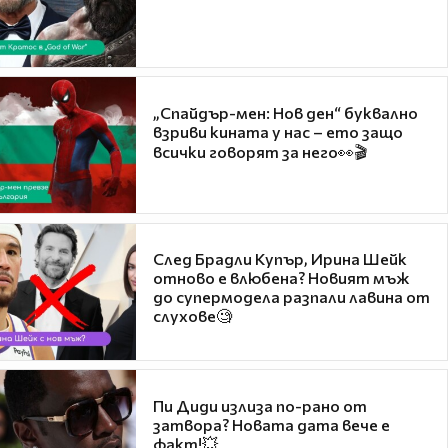
„Спайдър-мен: Нов ден“ буквално
взриви кината у нас – ето защо
всички говорят за него👀🎬
След Брадли Купър, Ирина Шейк
отново е влюбена? Новият мъж
до супермодела разпали лавина от
слухове🧐
Пи Диди излиза по-рано от
затвора? Новата дата вече е
факт!💥