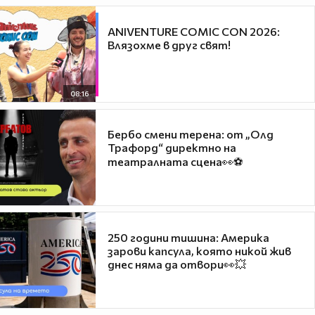
ANIVENTURE COMIC CON 2026:
Влязохме в друг свят!
08:16
Бербо смени терена: от „Олд
Трафорд“ директно на
театралната сцена👀⚽
250 години тишина: Америка
зарови капсула, която никой жив
днес няма да отвори👀💥