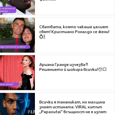
Сватбата, която чакаше целият
свят! Кристиано Роналдо се жени!
💍🍾
Ариана Гранде изчезва?!
Решението ѝ шокира всички!😯💥
Всички я тананикат, но малцина
знаят истината: VIRAL хитът
„Papaoutai“ всъщност не е изпят