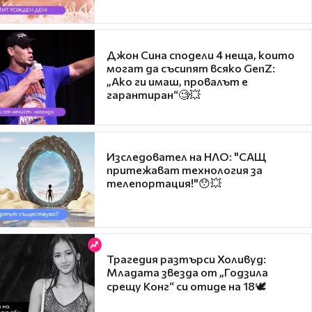
Джон Сина сподели 4 неща, които
могат да съсипят всяко GenZ:
„Ако ги имаш, провалът е
гарантиран“🧐💥
Изследовател на НЛО: "САЩ
притежават технология за
телепортация!"😯💥
Трагедия разтърси Холивуд:
Младата звезда от „Годзила
срещу Конг“ си отиде на 18🕊️