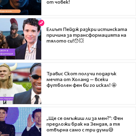
от човек!
Елиът Пейдж разкри истинската
причина за трансформацията на
тялото си!😯💥
Травис Скот получи подарък
мечта от Холанд — всеки
футболен фен би го искал! 🤩
„Ще се омъжиш ли за мен?“: Фен
предложи брак на Зендая, а тя
отвърна само с три думи😅