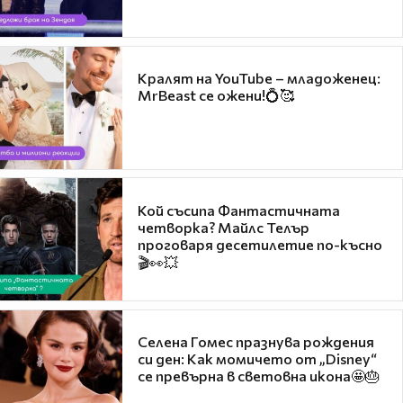
Кралят на YouTube – младоженец:
MrBeast се ожени!💍🥰
Кой съсипа Фантастичната
четворка? Майлс Телър
проговаря десетилетие по-късно
🎬👀💥
Селена Гомес празнува рождения
си ден: Как момичето от „Disney“
се превърна в световна икона🤩🎂