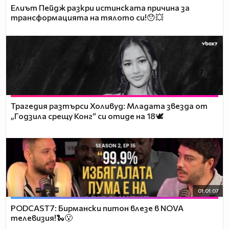
Елиът Пейдж разкри истинската причина за
трансформацията на тялото си!😯💥
Трагедия разтърси Холивуд: Младата звезда от
„Годзила срещу Конг“ си отиде на 18🕊️
01:01:07
PODCAST7: Бирмански питон влезе в NOVA
телевизия!🐍😮