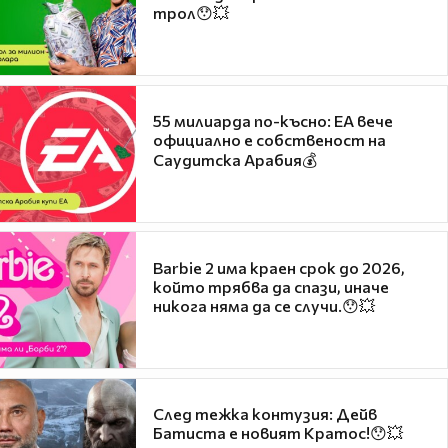
трол😯💥
55 милиарда по-късно: EA вече
официално е собственост на
Саудитска Арабия💰
Barbie 2 има краен срок до 2026,
който трябва да спази, иначе
никога няма да се случи.😯💥
След тежка контузия: Дейв
Батиста е новият Кратос!😯💥