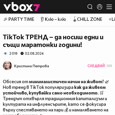
Member of
👾
🎉 PARTY TIME
👂 Клю – клю
🪀CHILL ZONE
⭐Li
TikTok ТРЕНД – да носиш едни и
същи маратонки години!
2 019
02.08.2024
Кристина Петрова
СЛЕДВАЙ
166
Обсесия от
минималистичен начин на живот
? 🌿
Нов тренд в TikTok популяризира
как да живеем
устойчиво, купувайки само необходимото.
🛒
Трендът отхвърля традиционния капитализъм и
културата на инфлуенсърите, като се фокусира
върху спестяването на пари 💰 и намаляването на