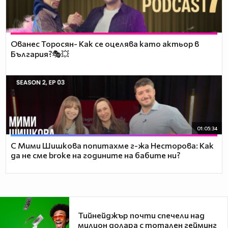
Ованес Торосян- Как се оцелява като актьор в
България?🎭💥
01:05:34
С Мими Шишкова попитахме г-жа Несторова: Как
да не сме broke на годините на бабите ни?
Тийнейджър почти спечели над
милион долара с тотален гейминг