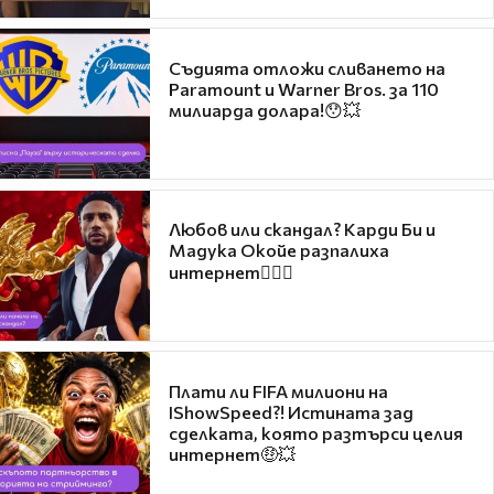
Съдията отложи сливането на
Paramount и Warner Bros. за 110
милиарда долара!😯💥
Любов или скандал? Карди Би и
Мадука Окойе разпалиха
интернет❤️‍🔥🔥
Плати ли FIFA милиони на
IShowSpeed?! Истината зад
сделката, която разтърси целия
интернет🤑💥