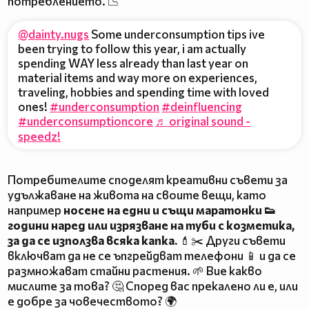
потреблението. 📉
@dainty.nugs
Some underconsumption tips ive
been trying to follow this year, i am actually
spending WAY less already than last year on
material items and way more on experiences,
traveling, hobbies and spending time with loved
ones!
#underconsumption
#deinfluencing
#underconsumptioncore
♬ original sound -
speedz!
Потребителите споделят креативни съвети за
удължаване на живота на своите вещи, като
например
носене на едни и същи маратонки 👟
години наред или изрязване на туби с козметика,
за да се използва всяка капка.
💄✂️ Други съвети
включват да не се ъпгрейдват телефони 📱 и да се
размножават стайни растения. 🌱 Вие какво
мислите за това? 🤔 Според вас прекалено ли е, или
е добре за човечеството? 🌍