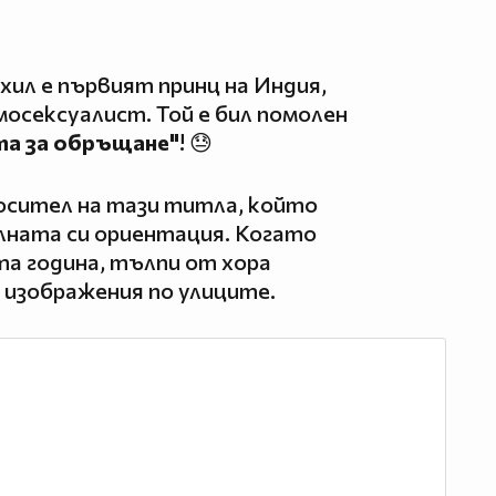
хил е първият принц на Индия,
омосексуалист. Той е бил помолен
та за обръщане"
! 😓
осител на тази титла, който
лната си ориентация. Когато
та година, тълпи от хора
и изображения по улиците.