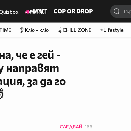
Quizbox
 TIME
👂 Клю – клю
🪀CHILL ZONE
⭐Lifestyle
а, че е гей -
му направят
ция, за да го

СЛЕДВАЙ
166