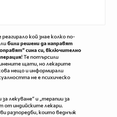
реагирало кой знае колко по-
ели
били решени да направят
поправят“ сина си, включително
операция
! Те потърсили
инените щати, но лекарите
кова нещо и информирали
уалността не е психическо
 за лекуване“ и „терапии за
т от индийските лекари.
ови разпоредби, които веднъж