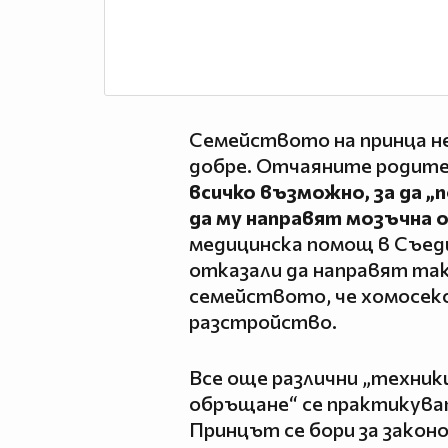
Семейството на принца не 
добре. Отчаяните родит
всичко възможно, за да „
да му направят мозъчна 
медицинска помощ в Съед
отказали да направят та
семейството, че хомосекс
разстройство.
Все още различни „техники
обръщане“ се практикува
Принцът се бори за закон