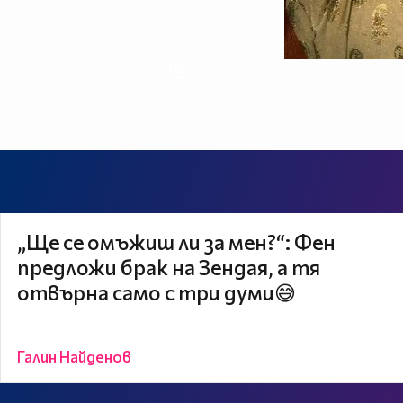
„Ще се омъжиш ли за мен?“: Фен
предложи брак на Зендая, а тя
отвърна само с три думи😅
Галин Найденов