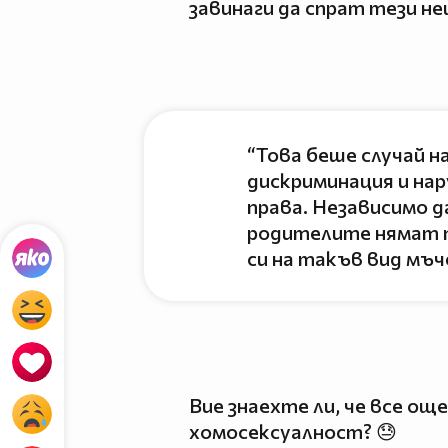
завинаги да спрат тези не
“Това беше случай 
дискриминация и на
права. Независимо да
родителите нямат п
си на такъв вид мъч
Вие знаехте ли, че все ощ
хомосексуалност? 😓