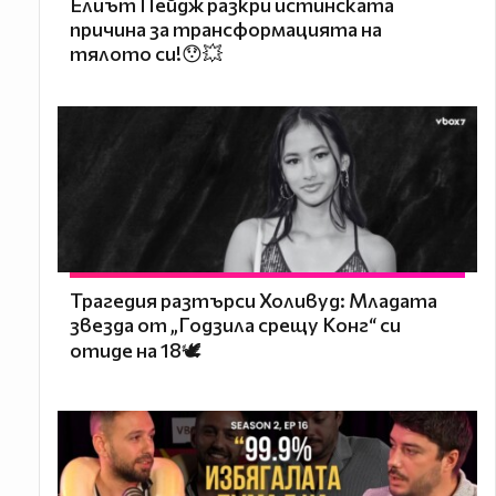
Елиът Пейдж разкри истинската
причина за трансформацията на
тялото си!😯💥
Трагедия разтърси Холивуд: Младата
звезда от „Годзила срещу Конг“ си
отиде на 18🕊️