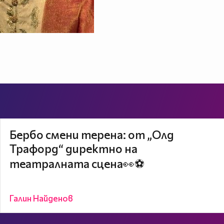
Бербо смени терена: от „Олд
Трафорд“ директно на
театралната сцена👀⚽
Галин Найденов