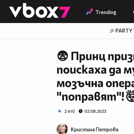
Member of
👾
Trending
🎉 PARTY
😨 Принц призн
поискаха да 
мозъчна опера
"поправят"! 
2 410
02.08.2023
Кристина Петрова