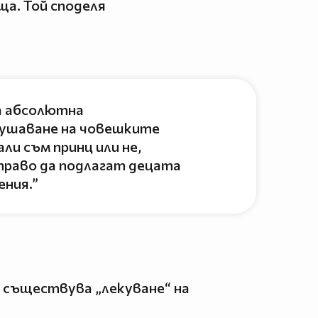
ща. Той споделя
на абсолютна
рушаване на човешките
ли съм принц или не,
раво да подлагат децата
ения.”
е съществува „лекуване“ на