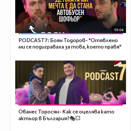
55:04
PODCAST7: ‪Боян Тодоров- "Отявлено
ми се подиграваха за това, което правя"
Ованес Торосян- Как се оцелява като
актьор в България?🎭💥