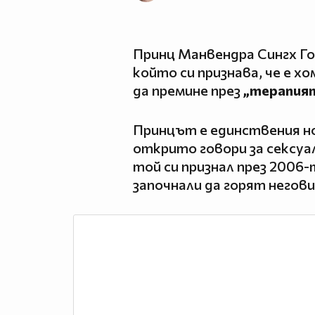
Принц Манвендра Сингх Го
който си признава, че е х
да премине през
„терапия
Принцът е единствения н
открито говори за сексуа
той си признал през 2006-
започнали да горят негов