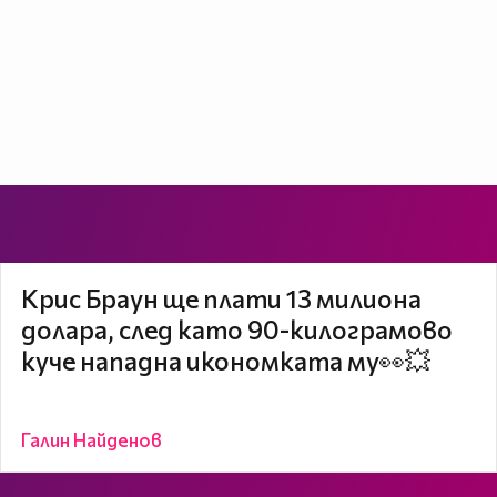
Крис Браун ще плати 13 милиона
долара, след като 90-килограмово
куче нападна икономката му👀💥
Галин Найденов