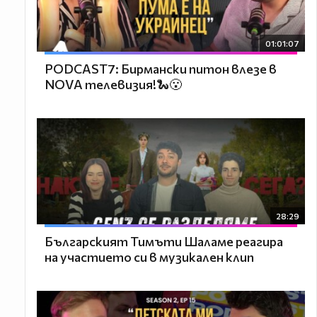
01:01:07
PODCAST7: Бирмански питон влезе в
NOVA телевизия!🐍😮
28:29
Българският Тимъти Шаламе реагира
на участието си в музикален клип