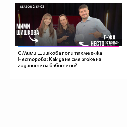
01:05:34
С Мими Шишкова попитахме г-жа
Несторова: Как да не сме broke на
годините на бабите ни?