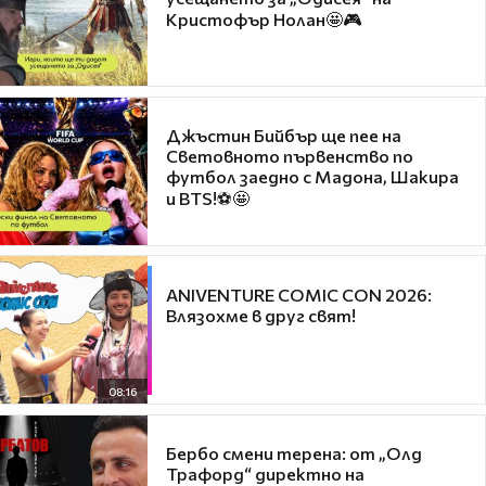
Кристофър Нолан🤩🎮
Джъстин Бийбър ще пее на
Световното първенство по
футбол заедно с Мадона, Шакира
и BTS!⚽🤩
ANIVENTURE COMIC CON 2026:
Влязохме в друг свят!
08:16
Бербо смени терена: от „Олд
Трафорд“ директно на