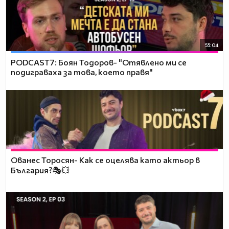
55:04
PODCAST7: ‪Боян Тодоров- "Отявлено ми се
подиграваха за това, което правя"
Ованес Торосян- Как се оцелява като актьор в
България?🎭💥