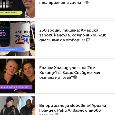
театралната сцена👀⚽
250 години тишина: Америка
зарови капсула, която никой жив
днес няма да отвори👀💥
Ерлинг Холанд ghost-на Том
Холанд?! 💀 Защо Спайдър-мен
остана на "seen"😅
Втори шанс за любовта? Ариана
Гранде и Рики Алварес отново
заедно!😍