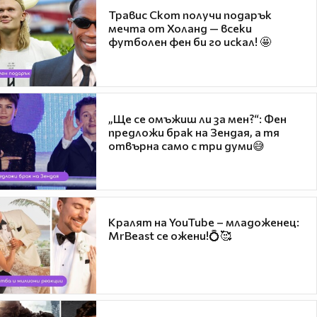
Травис Скот получи подарък
мечта от Холанд — всеки
футболен фен би го искал! 🤩
„Ще се омъжиш ли за мен?“: Фен
предложи брак на Зендая, а тя
отвърна само с три думи😅
Кралят на YouTube – младоженец:
MrBeast се ожени!💍🥰