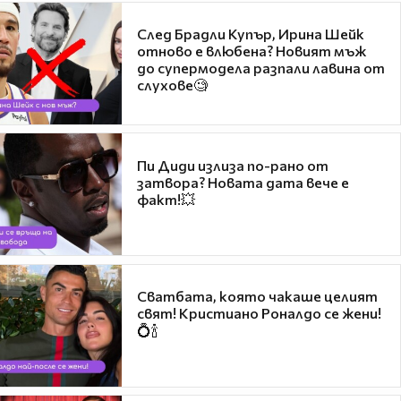
След Брадли Купър, Ирина Шейк
отново е влюбена? Новият мъж
до супермодела разпали лавина от
слухове🧐
Пи Диди излиза по-рано от
затвора? Новата дата вече е
факт!💥
Сватбата, която чакаше целият
свят! Кристиано Роналдо се жени!
💍🍾