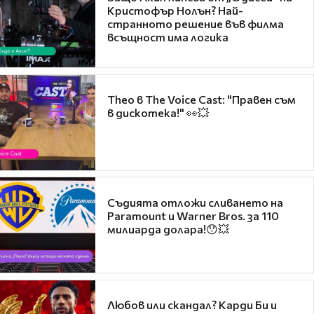
Кристофър Нолън? Най-
странното решение във филма
всъщност има логика
Theo в The Voice Cast: "Правен съм
в дискотека!" 👀💥
Съдията отложи сливането на
Paramount и Warner Bros. за 110
милиарда долара!😯💥
Любов или скандал? Карди Би и