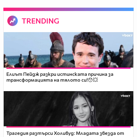
TRENDING
Елиът Пейдж разкри истинската причина за
трансформацията на тялото си!😯💥
Трагедия разтърси Холивуд: Младата звезда от