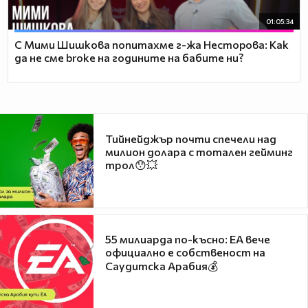
01:05:34
С Мими Шишкова попитахме г-жа Несторова: Как
да не сме broke на годините на бабите ни?
Тийнейджър почти спечели над
милион долара с тотален гейминг
трол😯💥
55 милиарда по-късно: EA вече
официално е собственост на
Саудитска Арабия💰