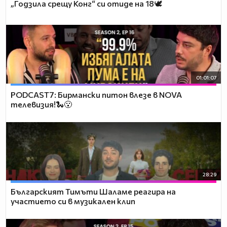
„Годзила срещу Конг“ си отиде на 18🕊️
01:01:07
PODCAST7: Бирмански питон влезе в NOVA
телевизия!🐍😮
28:29
Българският Тимъти Шаламе реагира на
участието си в музикален клип