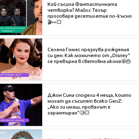
Кой съсипа Фантастичната
четворка? Майлс Телър
проговаря десетилетие по-късно
🎬👀💥
Селена Гомес празнува рождения
си ден: Как момичето от „Disney“
се превърна в световна икона🤩🎂
Джон Сина сподели 4 неща, които
могат да съсипят всяко GenZ:
„Ако ги имаш, провалът е
гарантиран“🧐💥