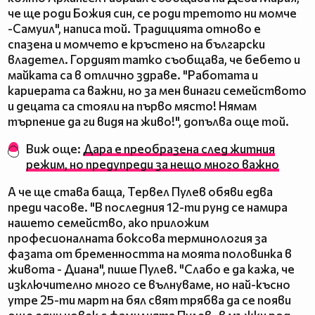
че ще роди Божия син, се роди третото ни момче
-Самуил", написа той. Традицията отново е
спазена и момчето е кръстено на български
владетел. Гордият татко съобщава, че бебето и
майката са в отлично здраве. "Работата и
кариерата са важни, но за мен винаги семейството
и децата са стояли на първо място! Нямам
търпение да ги видя на живо!", допълва още той.
Виж още:
Дара е преобразена след житния
режим, но предупреди за нещо много важно
А че ще става баща, Тервел Пулев обяви едва
преди часове. "В последния 12-ти рунд се намира
нашето семейство, ако приложим
професионалната боксова терминология за
фазата от бременността на моята половинка в
живота - Диана", пише Пулев. "Слабо е да кажа, че
изключително много се вълнуваме, но най-късно
утре 25-ти март на бял свят трябва да се появи