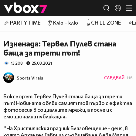
Member of
👾
🎉 PARTY TIME
👂 Клю – клю
🪀CHILL ZONE
⭐Li
Изненада: Тервел Пулев стана
баща за трети път!
13 208
25.03.2021
Sports Virals
СЛЕДВАЙ
116
Боксьорът Тервел Пулев стана баща за трети
път! Новината обяви самият той първо с ефектна
фотосесия в социалните мрежи, а после и с
емоционална публикация.
"На Християнския празник Благовещение - деня, в
която Архангел Гавриил съобщава на Дева Мария,