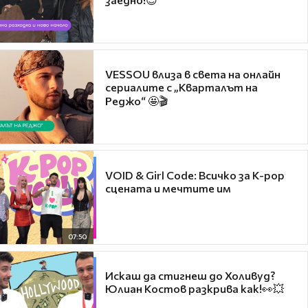
VESSOU влиза в света на онлайн
сериалите с „Кварталът на
Реджо“ 🤩🎬
VOID & Girl Code: Всичко за K-pop
сцената и мечтите им
07:50
Искаш да стигнеш до Холивуд?
Юлиан Костов разкрива как!👀💥