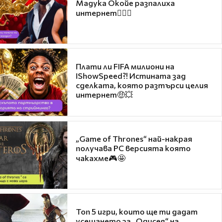
Мадука Окойе разпалиха
интернет❤️‍🔥🔥
Плати ли FIFA милиони на
IShowSpeed?! Истината зад
сделката, която разтърси целия
интернет🤑💥
„Game of Thrones“ най-накрая
получава PC версията която
чакахме🎮🤩
Топ 5 игри, които ще ти дадат
усещането за „Одисея“ на