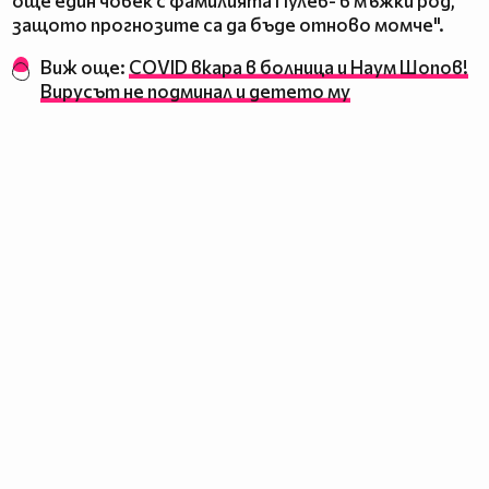
още един човек с фамилията Пулев- в мъжки род,
защото прогнозите са да бъде отново момче".
Виж още:
COVID вкара в болница и Наум Шопов!
Вирусът не подминал и детето му