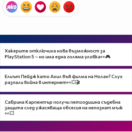
Хакерите отключиха нова възможност за
PlayStation 5 – но има една голяма уловка👀🎮
Елиът Пейдж като Ахил във филма на Нолан? Слух
разпали война в интернет👀💥🎬
Сабрина Карпентър получи петгодишна съдебна
защита след ужасяваща обсесия на непознат мъж
👀💥