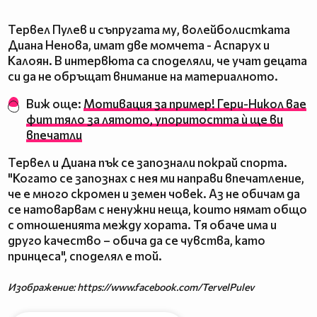
Тервел Пулев и съпругата му, волейболистката
Диана Ненова, имат две момчета - Аспарух и
Калоян. В интервюта са споделяли, че учат децата
си да не обръщат внимание на материалното.
Виж още:
Мотивация за пример! Гери-Никол вае
фит тяло за лятото, упоритостта ѝ ще ви
впечатли
Тервел и Диана пък се запознали покрай спорта.
"Когато се запознах с нея ми направи впечатление,
че е много скромен и земен човек. Аз не обичам да
се натоварвам с ненужни неща, които нямат общо
с отношенията между хората. Тя обаче има и
друго качество – обича да се чувства, като
принцеса", споделял е той.
Изображение: https://www.facebook.com/TervelPulev