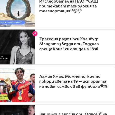
Изследовател на НЛО: "САЩ
притежават технология за
телепортация!"😯💥
Трагедия разтърси Холивуд:
Младата звезда от „Годзила
срещу Конг“ си отиде на 18🕊️
Ламин Ямал: Момчето, което
покори света на 19 — историята
на новия символ във футбола🤩⚽
Защо Ахил липсва от „Одисей“ на