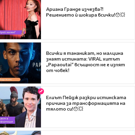
Ариана Гранде изчезва?!
Решението ѝ шокира всички!😯💥
Всички я тананикат, но малцина
знаят истината: VIRAL хитът
„Papaoutai“ всъщност не е изпят
от човек!
Елиът Пейдж разкри истинската
причина за трансформацията на
тялото си!😯💥