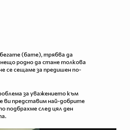
 бегате (бате), трябва да
а нещо родно да стане толкова
не се сещаме за предишен по-
проблема за уважението към
 ви представим най-добрите
о подбрахме след цял ден
та.