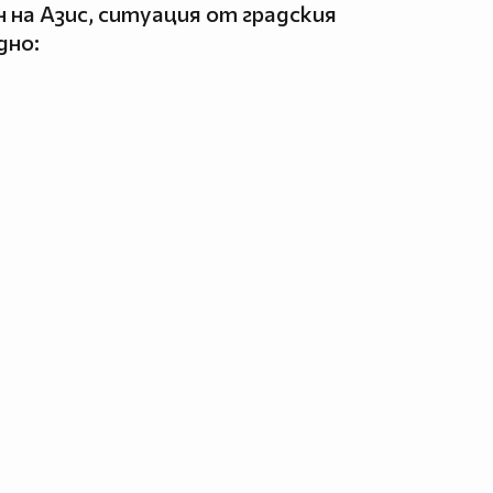
н на Азис, ситуация от градския
дно: