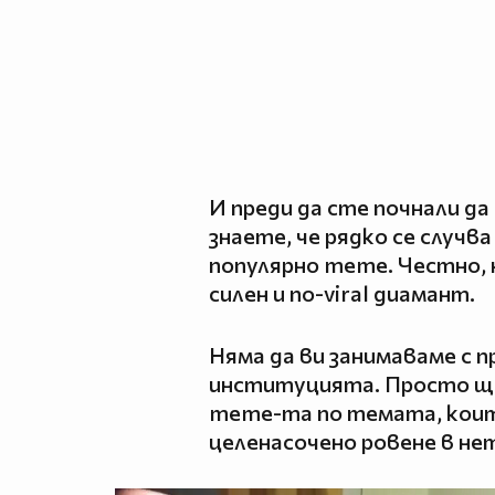
И преди да сте почнали да
знаете, че рядко се случв
популярно meme. Честно, 
силен и по-viral диамант.
Няма да ви занимаваме с 
институцията. Просто ще
meme-та по темата, коит
целенасочено ровене в не