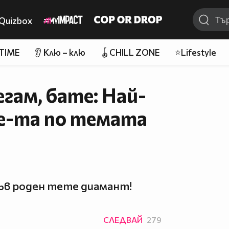
Quizbox
 TIME
👂 Клю – клю
🪀CHILL ZONE
⭐Lifestyle
егам, бате: Най-
e-та по темата
ъв роден meme диамант!
СЛЕДВАЙ
279