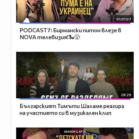
01:01:07
PODCAST7: Бирмански питон влезе в
NOVA телевизия!🐍😮
28:29
Българският Тимъти Шаламе реагира
на участието си в музикален клип