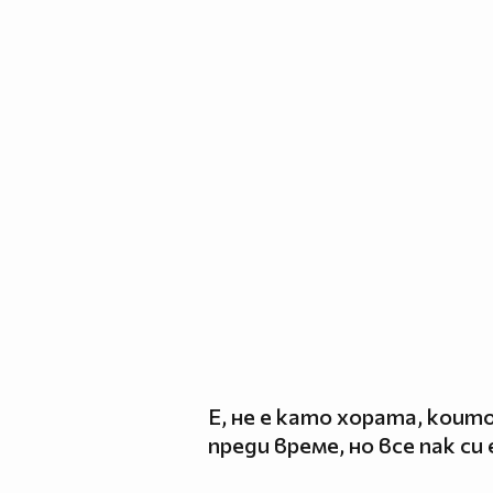
Е, не е като хората, коит
преди време, но все пак си 