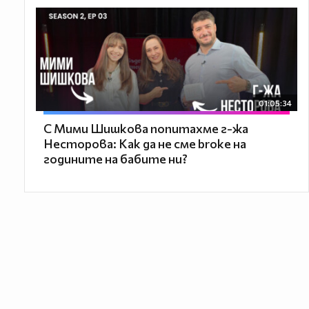
01:05:34
С Мими Шишкова попитахме г-жа
Несторова: Как да не сме broke на
годините на бабите ни?