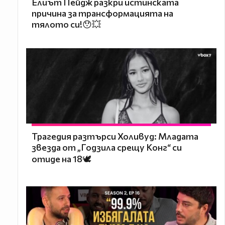
Елиът Пейдж разкри истинската
причина за трансформацията на
тялото си!😯💥
Трагедия разтърси Холивуд: Младата
звезда от „Годзила срещу Конг“ си
отиде на 18🕊️