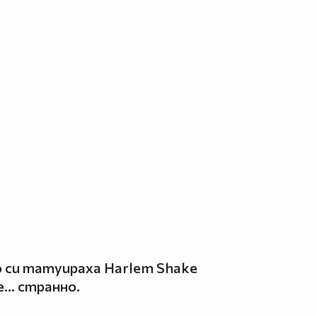
о си татуираха Harlem Shake
е... странно.