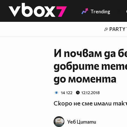
Member of
👾
Trending
🎉 PARTY
И почвам да б
добрите mem
до момента
14 122
12.12.2018
Скоро не сме имали так
Уеб Цитати