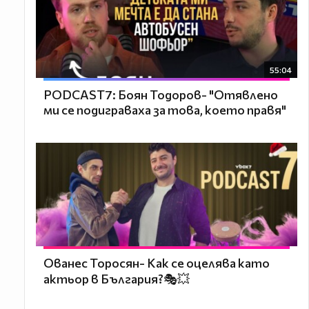
55:04
PODCAST7: ‪Боян Тодоров- "Отявлено
ми се подиграваха за това, което правя"
Ованес Торосян- Как се оцелява като
актьор в България?🎭💥