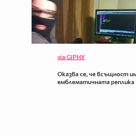
via GIPHY
Оказва се, че всъщност им
емблематичната реплика 