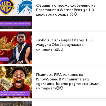
Съдията отложи сливането на
Paramount и Warner Bros. за 110
милиарда долара!😯💥
Любов или скандал? Карди Би и
Мадука Окойе разпалиха
интернет❤️‍🔥🔥
Плати ли FIFA милиони на
IShowSpeed?! Истината зад
сделката, която разтърси целия
интернет🤑💥