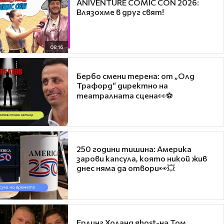
ANIVENTURE COMIC CON 2026:
Влязохме в друг свят!
08:16
Бербо смени терена: от „Олд
Трафорд“ директно на
театралната сцена👀⚽
250 години тишина: Америка
зарови капсула, която никой жив
днес няма да отвори👀💥
Ерлинг Холанд ghost-на Том