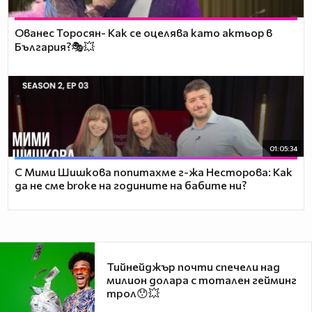
Ованес Торосян- Как се оцелява като актьор в
България?🎭💥
01:05:34
С Мими Шишкова попитахме г-жа Несторова: Как
да не сме broke на годините на бабите ни?
Тийнейджър почти спечели над
милион долара с тотален гейминг
трол😯💥