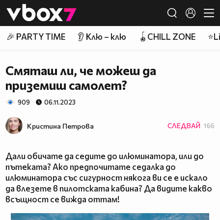
Member of
👾
🎉 PARTY TIME
👂 Клю – клю
🪀CHILL ZONE
⭐Li
Смяташ ли, че можеш да
приземиш самолет?
909
06.11.2023
Кристина Петрова
СЛЕДВАЙ
166
Дали обичате да седите до илюминатора, или до
пътеката? Ако предпочитате седалка до
илюминатора със сигурност някога ви се е искало
да влезете в пилотската кабина? Да видите какво
всъщност се вижда оттам!