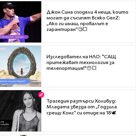
Джон Сина сподели 4 неща, които
могат да съсипят всяко GenZ:
„Ако ги имаш, провалът е
гарантиран“🧐💥
Изследовател на НЛО: "САЩ
притежават технология за
телепортация!"😯💥
Трагедия разтърси Холивуд:
Младата звезда от „Годзила
срещу Конг“ си отиде на 18🕊️