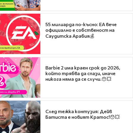
55 милиарда по-късно: EA вече
официално е собственост на
Саудитска Арабия💰
Barbie 2 има краен срок до 2026,
който трябва да спази, иначе
никога няма да се случи.😯💥
След тежка контузия: Дейв
Батиста е новият Кратос!😯💥