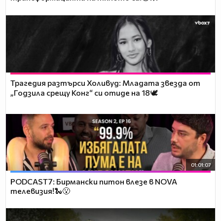
Трагедия разтърси Холивуд: Младата звезда от
„Годзила срещу Конг“ си отиде на 18🕊️
01:01:07
PODCAST7: Бирмански питон влезе в NOVA
телевизия!🐍😮