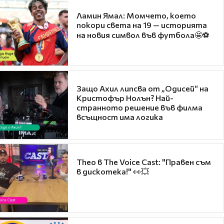
Ламин Ямал: Момчето, което
покори света на 19 — историята
на новия символ във футбола🤩⚽
Защо Ахил липсва от „Одисей“ на
Кристофър Нолън? Най-
странното решение във филма
всъщност има логика
Theo в The Voice Cast: "Правен съм
в дискотека!" 👀💥