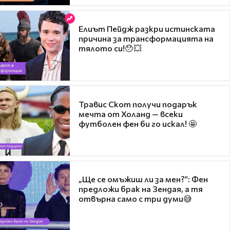
Елиът Пейдж разкри истинската
причина за трансформацията на
тялото си!😯💥
Травис Скот получи подарък
мечта от Холанд — всеки
футболен фен би го искал! 🤩
„Ще се омъжиш ли за мен?“: Фен
предложи брак на Зендая, а тя
отвърна само с три думи😅