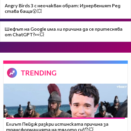
Angry Birds 3 с неочакван обрат: Изнервеният Ред
става баща😮💥
Шефът на Google има ли причина да се притеснява
от ChatGPT?👀💥
TRENDING
Елиът Пейдж разкри истинската причина за
трансформацията на тялото си!😯💥