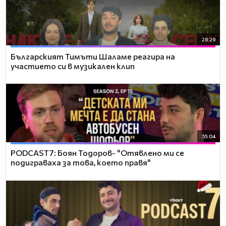
28:29
Българският Тимъти Шаламе реагира на
участието си в музикален клип
55:04
PODCAST7: ‪Боян Тодоров- "Отявлено ми се
подиграваха за това, което правя"