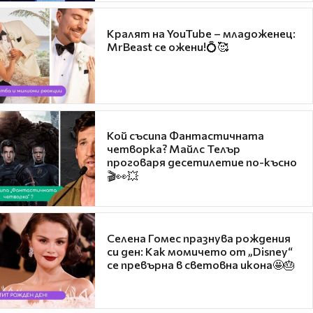
Кралят на YouTube – младоженец:
MrBeast се ожени!💍🥰
Кой съсипа Фантастичната
четворка? Майлс Телър
проговаря десетилетие по-късно
🎬👀💥
Селена Гомес празнува рождения
си ден: Как момичето от „Disney“
се превърна в световна икона🤩🎂