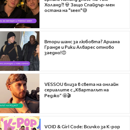
Холанд?! 💀 Защо Спайдър-мен
остана на "seen"😅
Втори шанс за любовта? Ариана
Гранде и Рики Алварес отново
заедно!😍
VESSOU влиза в света на онлайн
сериалите с „Кварталът на
Реджо“ 🤩🎬
VOID & Girl Code: Всичко за K-pop