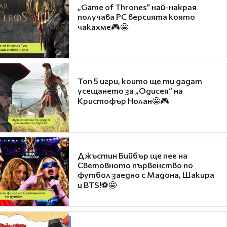
„Game of Thrones“ най-накрая
получава PC версията която
чакахме🎮🤩
Топ 5 игри, които ще ти дадат
усещането за „Одисея“ на
Кристофър Нолан🤩🎮
Джъстин Бийбър ще пее на
Световното първенство по
футбол заедно с Мадона, Шакира
и BTS!⚽🤩