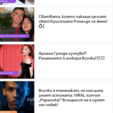
Сватбата, която чакаше целият
свят! Кристиано Роналдо се жени!
💍🍾
Ариана Гранде изчезва?!
Решението ѝ шокира всички!😯💥
Всички я тананикат, но малцина
знаят истината: VIRAL хитът
„Papaoutai“ всъщност не е изпят
от човек!