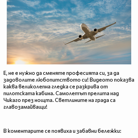
Е, не е нужно да сменяте професията си, за да
задоволите любопитството си! Видеото показва
каква великолепна гледка се разкрива от
пилотската кабина. Самолетът прелита над
Чикаго през нощта. Светлините на града са
главозамайващи!
В коментарите се появиха и забавни бележки: