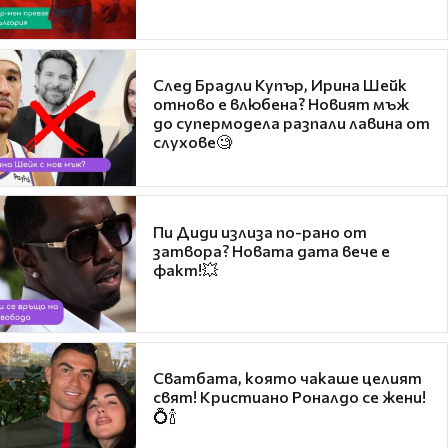
След Брадли Купър, Ирина Шейк
отново е влюбена? Новият мъж
до супермодела разпали лавина от
слухове🧐
Пи Диди излиза по-рано от
затвора? Новата дата вече е
факт!💥
Сватбата, която чакаше целият
свят! Кристиано Роналдо се жени!
💍🍾