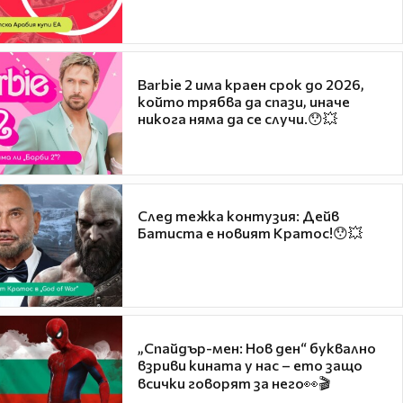
Barbie 2 има краен срок до 2026,
който трябва да спази, иначе
никога няма да се случи.😯💥
След тежка контузия: Дейв
Батиста е новият Кратос!😯💥
„Спайдър-мен: Нов ден“ буквално
взриви кината у нас – ето защо
всички говорят за него👀🎬