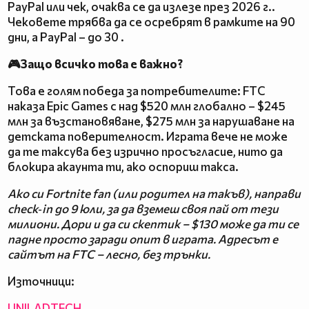
PayPal или чек, очаква се да излезе през 2026 г..
Чековете трябва да се осребрят в рамките на 90
дни, а PayPal – до 30 .
🎮Защо всичко това е важно?
Това е голям победа за потребителите: FTC
наказа Epic Games с над $520 млн глобално – $245
млн за възстановяване, $275 млн за нарушаване на
детската поверителност. Играта вече не може
да те таксува без изрично просъгласие, нито да
блокира акаунта ти, ако оспориш такса.
Ако си Fortnite fan (или родител на такъв), направи
check‑in до 9 юли, за да вземеш своя пай от тези
милиони. Дори и да си скептик – $130 може да ти се
падне просто заради опит в играта. Адресът е
сайтът на FTC – лесно, без трънки.
Източници:
UNILADTECH