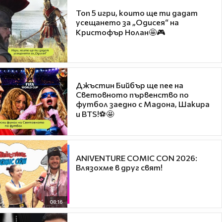
Топ 5 игри, които ще ти дадат
усещането за „Одисея“ на
Кристофър Нолан🤩🎮
Джъстин Бийбър ще пее на
Световното първенство по
футбол заедно с Мадона, Шакира
и BTS!⚽🤩
ANIVENTURE COMIC CON 2026:
Влязохме в друг свят!
08:16