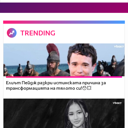
TRENDING
Елиът Пейдж разкри истинската причина за
трансформацията на тялото си!😯💥