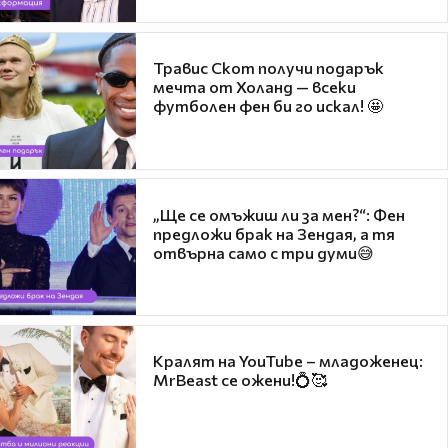
Травис Скот получи подарък
мечта от Холанд — всеки
футболен фен би го искал! 🤩
„Ще се омъжиш ли за мен?“: Фен
предложи брак на Зендая, а тя
отвърна само с три думи😅
Кралят на YouTube – младоженец:
MrBeast се ожени!💍🥰