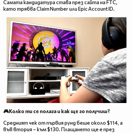
Самата кандидатура става през сайта на FTC,
като трябва Claim Number или Epic Account ID.
🎮Колко ти се полага и как ще го получиш?
Средният чек от първия рунд беше около $114, а
във втория – към $130. Плащането ще е през