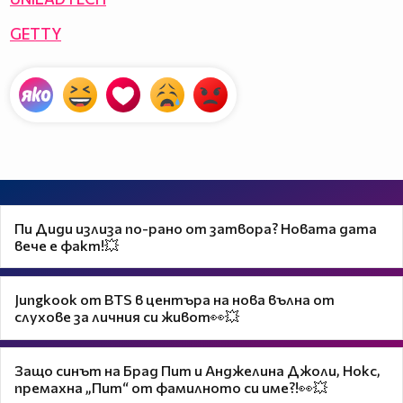
GETTY
Пи Диди излиза по-рано от затвора? Новата дата
вече е факт!💥
Jungkook от BTS в центъра на нова вълна от
слухове за личния си живот👀💥
Защо синът на Брад Пит и Анджелина Джоли, Нокс,
премахна „Пит“ от фамилното си име?!👀💥