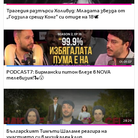
Трагедия разтърси Холивуд: Младата звезда от
„Годзила срещу Конг“ си отиде на 18🕊️
01:01:07
PODCAST7: Бирмански питон влезе в NOVA
телевизия!🐍😮
28:29
Българският Тимъти Шаламе реагира на
участието си в музикален клип