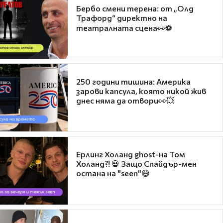
Бербо смени терена: от „Олд
Трафорд“ директно на
театралната сцена👀⚽
250 години тишина: Америка
зарови капсула, която никой жив
днес няма да отвори👀💥
Ерлинг Холанд ghost-на Том
Холанд?! 💀 Защо Спайдър-мен
остана на "seen"😅