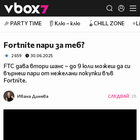
Member of
👾
🎉 PARTY TIME
👂 Клю – клю
🪀CHILL ZONE
⭐Li
Fortnite пари за теб?
2 659
30.06.2025
FTC дава втори шанс – до 9 юли можеш да си
върнеш пари от нежелани покупки във
Fortnite.
Ивана Динева
СЛЕДВАЙ
28