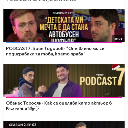
55:04
PODCAST7: ‪Боян Тодоров- "Отявлено ми се
подиграваха за това, което правя"
Ованес Торосян- Как се оцелява като актьор в
България?🎭💥