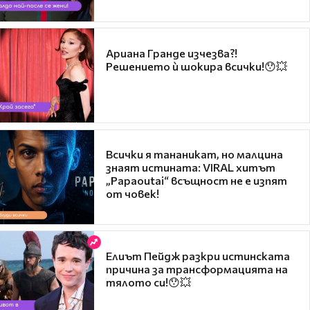
Ариана Гранде изчезва?!
Решението ѝ шокира всички!😯💥
Всички я тананикат, но малцина
знаят истината: VIRAL хитът
„Papaoutai“ всъщност не е изпят
от човек!
Елиът Пейдж разкри истинската
причина за трансформацията на
тялото си!😯💥