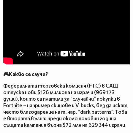
🎮Какво се случи?
Федералната търговска комисия (FTC) в САЩ
отпуска нови $126 милиона на играчи (969 173
души), които са платили за “случайни” покупки в
Fortnite – например скинове и V‑bucks, без да искат,
често благодарение на т. нар. “dark patterns”. Това
е втората вълна: преди около половин година
същата кампания върна $72 млн на 629 344 играчи