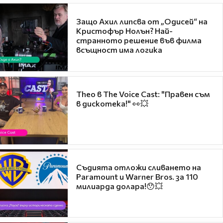
Защо Ахил липсва от „Одисей“ на
Кристофър Нолън? Най-
странното решение във филма
всъщност има логика
Theo в The Voice Cast: "Правен съм
в дискотека!" 👀💥
Съдията отложи сливането на
Paramount и Warner Bros. за 110
милиарда долара!😯💥