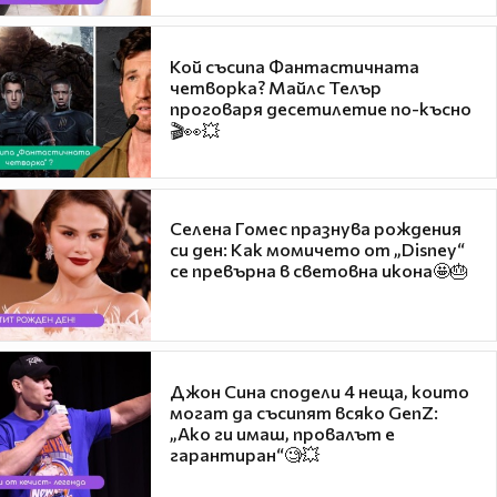
Кой съсипа Фантастичната
четворка? Майлс Телър
проговаря десетилетие по-късно
🎬👀💥
Селена Гомес празнува рождения
си ден: Как момичето от „Disney“
се превърна в световна икона🤩🎂
Джон Сина сподели 4 неща, които
могат да съсипят всяко GenZ:
„Ако ги имаш, провалът е
гарантиран“🧐💥