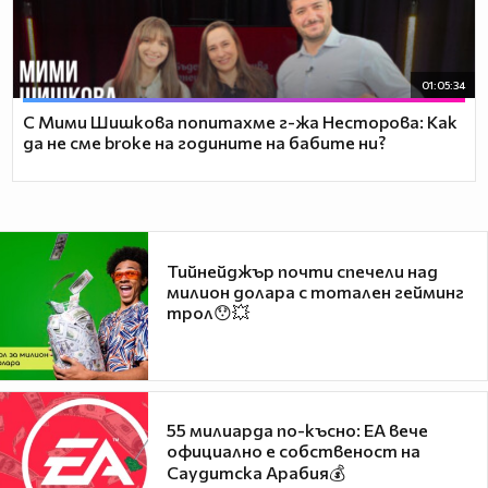
01:05:34
С Мими Шишкова попитахме г-жа Несторова: Как
да не сме broke на годините на бабите ни?
Тийнейджър почти спечели над
милион долара с тотален гейминг
трол😯💥
55 милиарда по-късно: EA вече
официално е собственост на
Саудитска Арабия💰