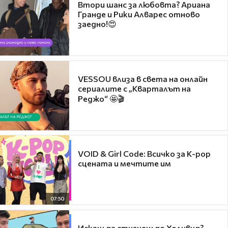
Втори шанс за любовта? Ариана
Гранде и Рики Алварес отново
заедно!😍
VESSOU влиза в света на онлайн
сериалите с „Кварталът на
Реджо“ 🤩🎬
VOID & Girl Code: Всичко за K-pop
сцената и мечтите им
07:50
Искаш да стигнеш до Холивуд?