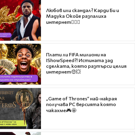
Любов или скандал? Карди Би и
Мадука Окойе разпалиха
интернет❤️‍🔥🔥
Плати ли FIFA милиони на
IShowSpeed?! Истината зад
сделката, която разтърси целия
интернет🤑💥
„Game of Thrones“ най-накрая
получава PC версията която
чакахме🎮🤩