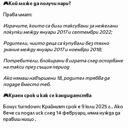
🎮Кой може да получи пари?
Права имат:
Играчите, които са били таксувани за нежелани
покупки между януари 2017 и септември 2022;
Родители, чиито деца са купували без тяхно
знание между януари 2017 и ноември 2018;
Потребители, блокирани в играта след оспорване
на такси през същия период
Ако нямаш навършени 18, родител трябва да
подаде вместо теб.
🎮Краен срок и как се кандидатства
Бонус turndown: Крайният срок е 9 юли 2025 г.. Ако
вече си подал иск след 14 февруари, няма нужда да
правиш нищо .