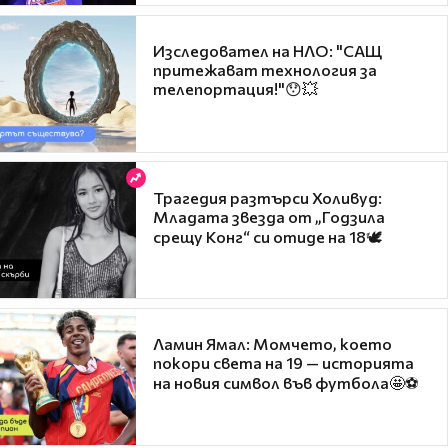
Изследовател на НЛО: "САЩ
притежават технология за
телепортация!"😯💥
Трагедия разтърси Холивуд:
Младата звезда от „Годзила
срещу Конг“ си отиде на 18🕊️
Ламин Ямал: Момчето, което
покори света на 19 — историята
на новия символ във футбола🤩⚽