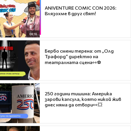
ANIVENTURE COMIC CON 2026:
Влязохме в друг свят!
08:16
Бербо смени терена: от „Олд
Трафорд“ директно на
театралната сцена👀⚽
250 години тишина: Америка
зарови капсула, която никой жив
днес няма да отвори👀💥