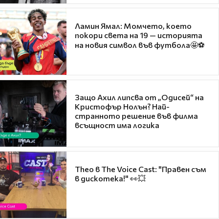
Ламин Ямал: Момчето, което
покори света на 19 — историята
на новия символ във футбола🤩⚽
Защо Ахил липсва от „Одисей“ на
Кристофър Нолън? Най-
странното решение във филма
всъщност има логика
Theo в The Voice Cast: "Правен съм
в дискотека!" 👀💥