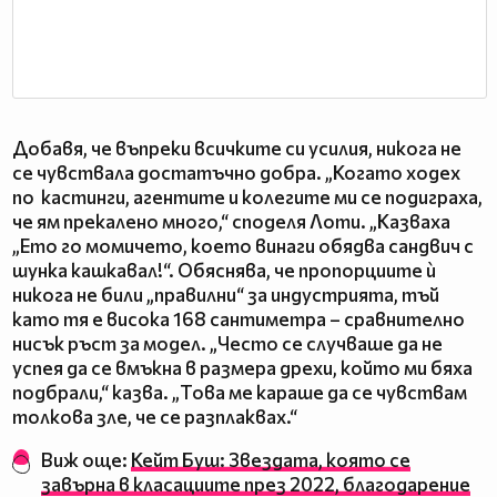
Добавя, че въпреки всичките си усилия, никога не
се чувствала достатъчно добра. „Когато ходех
по кастинги, агентите и колегите ми се подиграха,
че ям прекалено много,“ споделя Лоти. „Казваха
„Ето го момичето, което винаги обядва сандвич с
шунка кашкавал!“. Обяснява, че пропорциите ѝ
никога не били „правилни“ за индустрията, тъй
като тя е висока 168 сантиметра – сравнително
нисък ръст за модел. „Често се случваше да не
успея да се вмъкна в размера дрехи, който ми бяха
подбрали,“ казва. „Това ме караше да се чувствам
толкова зле, че се разплаквах.“
Виж още:
Кейт Буш: Звездата, която се
завърна в класациите през 2022, благодарение