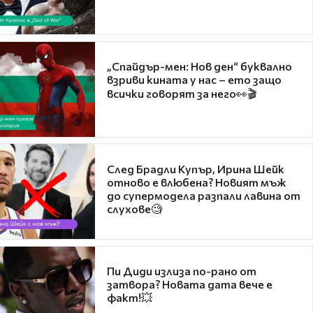
„Спайдър-мен: Нов ден“ буквално
взриви кината у нас – ето защо
всички говорят за него👀🎬
След Брадли Купър, Ирина Шейк
отново е влюбена? Новият мъж
до супермодела разпали лавина от
слухове🧐
Пи Диди излиза по-рано от
затвора? Новата дата вече е
факт!💥