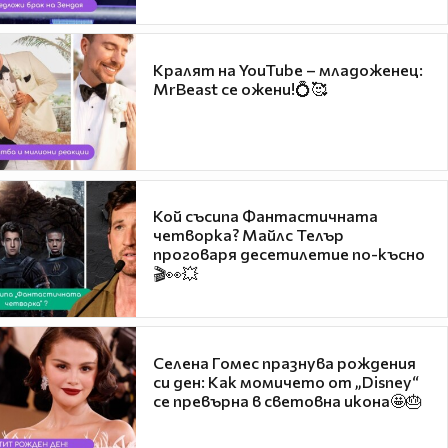
Кралят на YouTube – младоженец:
MrBeast се ожени!💍🥰
Кой съсипа Фантастичната
четворка? Майлс Телър
проговаря десетилетие по-късно
🎬👀💥
Селена Гомес празнува рождения
си ден: Как момичето от „Disney“
се превърна в световна икона🤩🎂