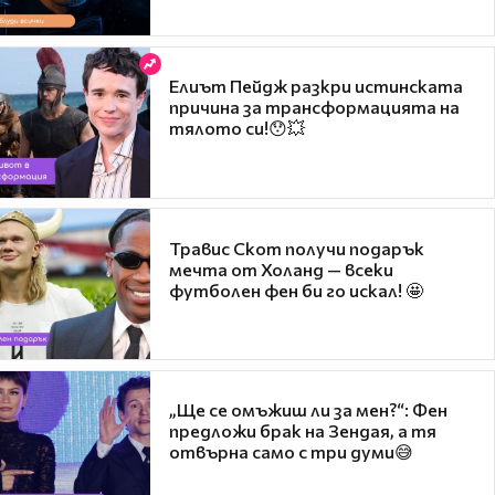
Елиът Пейдж разкри истинската
причина за трансформацията на
тялото си!😯💥
Травис Скот получи подарък
мечта от Холанд — всеки
футболен фен би го искал! 🤩
„Ще се омъжиш ли за мен?“: Фен
предложи брак на Зендая, а тя
отвърна само с три думи😅