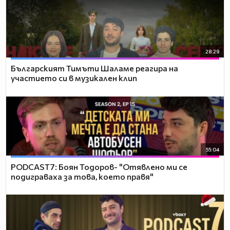
28:29
Българският Тимъти Шаламе реагира на
участието си в музикален клип
55:04
PODCAST7: ‪Боян Тодоров- "Отявлено ми се
подиграваха за това, което правя"