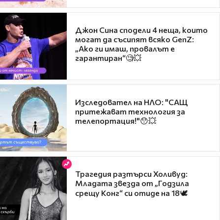
Джон Сина сподели 4 неща, които
могат да съсипят всяко GenZ:
„Ако ги имаш, провалът е
гарантиран“🧐💥
Изследовател на НЛО: "САЩ
притежават технология за
телепортация!"😯💥
Трагедия разтърси Холивуд:
Младата звезда от „Годзила
срещу Конг“ си отиде на 18🕊️