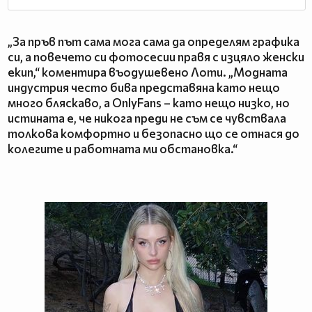
„За пръв път сама мога сама да определям графика
си, а повечето си фотосесии правя с изцяло женски
екип,“ коментира въодушевено Лоти. „Модната
индустрия често бива представяна като нещо
много бляскаво, а OnlyFans – като нещо низко, но
истината е, че никога преди не съм се чувствала
толкова комфортно и безопасно що се отнася до
колегите и работната ми обстановка.“