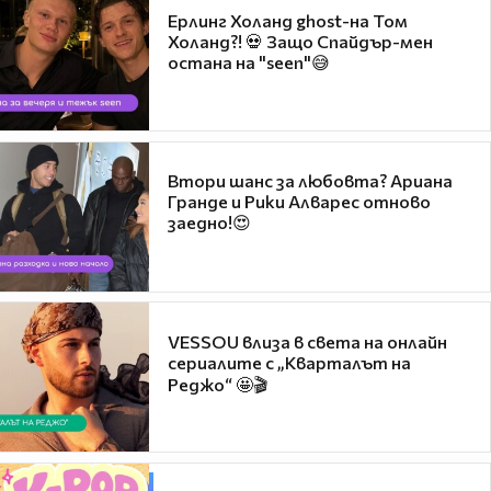
Ерлинг Холанд ghost-на Том
Холанд?! 💀 Защо Спайдър-мен
остана на "seen"😅
Втори шанс за любовта? Ариана
Гранде и Рики Алварес отново
заедно!😍
VESSOU влиза в света на онлайн
сериалите с „Кварталът на
Реджо“ 🤩🎬