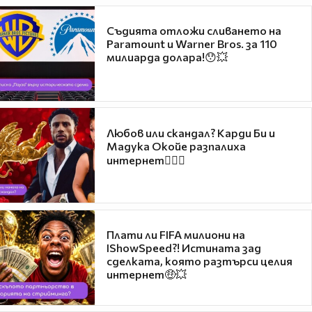
Съдията отложи сливането на
Paramount и Warner Bros. за 110
милиарда долара!😯💥
Любов или скандал? Карди Би и
Мадука Окойе разпалиха
интернет❤️‍🔥🔥
Плати ли FIFA милиони на
IShowSpeed?! Истината зад
сделката, която разтърси целия
интернет🤑💥