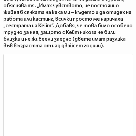
обяснява тя. „Имах чувството, че постоянно
живея в сянката на кака ми – където и да отидех на
работа или кастинг, всички просто ме наричаха
„сестрата на Кейт“. Добавя, че това било особено
трудно за нея, защото с Кейт никога не били
близки и не живеели заедно (двете имат разлика
във възрастта от над двайсет години).