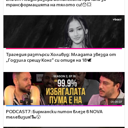
трансформацията на тялото си!😯💥
Трагедия разтърси Холивуд: Младата звезда от
„Годзила срещу Конг“ си отиде на 18🕊️
01:01:07
PODCAST7: Бирмански питон влезе в NOVA
телевизия!🐍😮