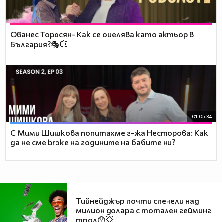
Ованес Торосян- Как се оцелява като актьор в
България?🎭💥
01:05:34
С Мими Шишкова попитахме г-жа Несторова: Как
да не сме broke на годините на бабите ни?
Тийнейджър почти спечели над
милион долара с тотален гейминг
трол😯💥