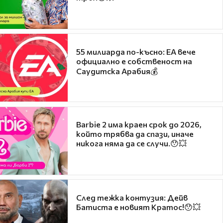
55 милиарда по-късно: EA вече
официално е собственост на
Саудитска Арабия💰
Barbie 2 има краен срок до 2026,
който трябва да спази, иначе
никога няма да се случи.😯💥
След тежка контузия: Дейв
Батиста е новият Кратос!😯💥