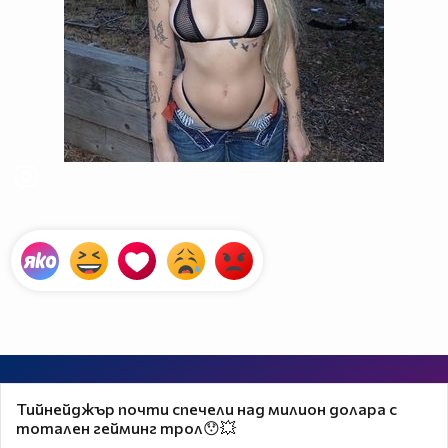
Тийнейджър почти спечели над милион долара с
тотален гейминг трол😯💥