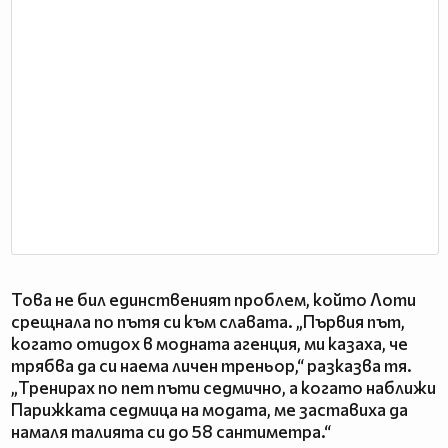
Това не бил единственият проблем, който Лоти
срещнала по пътя си към славата. „Първия път,
когато отидох в модната агенция, ми казаха, че
трябва да си наема личен треньор,“ разказва тя.
„Тренирах по пет пъти седмично, а когато наближи
Парижката седмица на модата, ме заставиха да
намаля талията си до 58 сантиметра.“