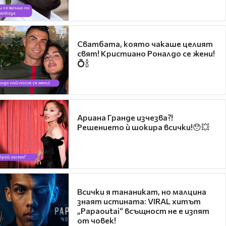
Сватбата, която чакаше целият
свят! Кристиано Роналдо се жени!
💍🍾
Ариана Гранде изчезва?!
Решението ѝ шокира всички!😯💥
Всички я тананикат, но малцина
знаят истината: VIRAL хитът
„Papaoutai“ всъщност не е изпят
от човек!