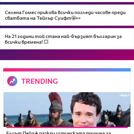
Селена Гомес прикова всички погледи часове преди
сватбата на Тейлър Суифт🤩👀
На 21 години той стана най-бързият българин за
всички времена! 💥
TRENDING
Елиът Пейдж разкри истинската причина за