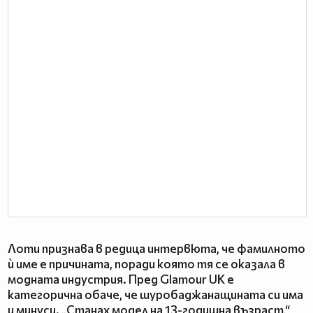
Лоти признава в редица интервюта, че фамилното
ѝ име е причината, поради която тя се оказала в
модната индустрия. Пред Glamour UK е
категорична обаче, че шуробаджанащината си има
и минуси. „Станах модел на 13-годишна възраст,“