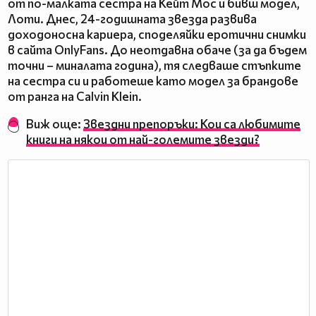
от по-малката сестра на Кейт Мос и бивш модел,
Лоти. Днес, 24-годишната звезда развива
доходоносна кариера, споделяйки еротични снимки
в сайта OnlyFans. До неотдавна обаче (за да бъдем
точни – миналата година), тя следваше стъпките
на сестра си и работеше като модел за брандове
от ранга на Calvin Klein.
Виж още:
Звездни препоръки: Кои са любимите
книги на някои от най-големите звезди?