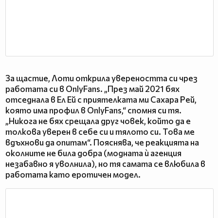
За щастие, Лоти открила увереността си чрез
работата си в OnlyFans. „През май 2021 бях
отседнала в Ел Ей с приятелката ми Сахара Рей,
която има профил в OnlyFans,“ спомня си тя.
„Никога не бях срещала друг човек, който да е
толкова уверен в себе си и тялото си. Това ме
вдъхнови да опитам“. Пояснява, че реакцията на
околните не била добра (модната ѝ агенция
незабавно я уволнила), но тя самата се влюбила в
работата като еротичен модел.